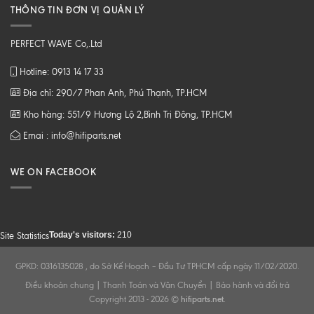
THÔNG TIN ĐƠN VỊ QUẢN LÝ
PERFECT WAVE Co,.Ltd
Hotline: 0913 14 17 33
Địa chỉ: 290/7 Phan Anh, Phú Thạnh, TP.HCM
Kho hàng: 551/9 Hương Lộ 2,Bình Trị Đông, TP.HCM
Emai : info@hifiparts.net
WE ON FACEBOOK
Today's visitors:
210
Site Statistics
GPKD: 0316135028 , do Sở Kế Hoạch – Đầu Tư TPHCM cấp ngày 11/02/2020.
Điều khoản chung
|
Thanh Toán và Vận Chuyển
|
Bảo hành và đổi trả
Copyright 2013 - 2026 ©
hifiparts.net
.