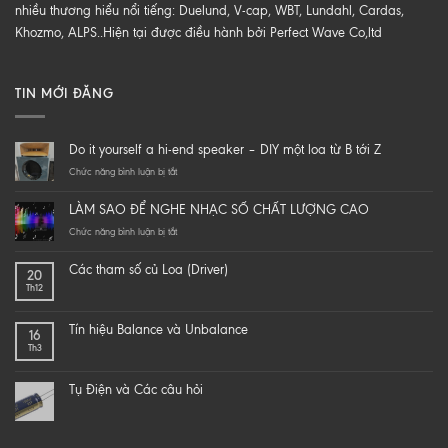
nhiều thương hiểu nổi tiếng: Duelund, V-cap, WBT, Lundahl, Cardas,
Khozmo, ALPS..Hiện tại được điều hành bởi Perfect Wave Co,ltd
TIN MỚI ĐĂNG
Do it yourself a hi-end speaker – DIY một loa từ B tới Z
ở
Chức năng bình luận bị tắt
Do
it
LÀM SAO ĐỂ NGHE NHẠC SỐ CHẤT LƯỢNG CAO
yourself
a
ở
Chức năng bình luận bị tắt
hi-
LÀM
end
SAO
Các tham số củ Loa (Driver)
20
speaker
ĐỂ
Th12
–
NGHE
DIY
NHẠC
một
SỐ
Tín hiệu Balance và Unbalance
16
loa
CHẤT
Th3
từ
LƯỢNG
B
CAO
tới
Tụ Điện và Các câu hỏi
Z