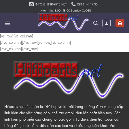
Skip
INFO@HIFIPARTS.NET
0913 14.17.33
to
Mon - Sat 8.00 - 18.00 Sunday CLOSE
content
[vc_row][vc_column]
[/vc_column][/vc_row][vc_row][vc_column]
[/vc_column][/vc_row]
Hifiparts.net tiền thân là DIYshop.vn là một trong những đơn vị cung cấp
linh kiện cho việc nâng cấp, chế tạo ampli đèn lớn nhất hiện nay. Các
linh kiện phổ biến của chúng tôi bao gồm: Tụ điện, điện trở, Cuộn cảm,
bóng đèn, jack cắm, dây dẫn các loại và nhiều phụ kiện khác..Với