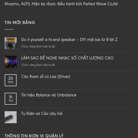
Khozmo, ALPS..Hiện tại được điều hành bởi Perfect Wave Co,ltd
TIN MỚI ĐĂNG
Do it yourself a hi-end speaker – DIY một loa từ B tới Z
ở
Chức năng bình luận bị tắt
Do
it
LÀM SAO ĐỂ NGHE NHẠC SỐ CHẤT LƯỢNG CAO
yourself
a
ở
Chức năng bình luận bị tắt
hi-
LÀM
end
SAO
Các tham số củ Loa (Driver)
20
speaker
ĐỂ
Th12
–
NGHE
DIY
NHẠC
một
SỐ
Tín hiệu Balance và Unbalance
16
loa
CHẤT
Th3
từ
LƯỢNG
B
CAO
tới
Tụ Điện và Các câu hỏi
Z
THÔNG TIN ĐƠN VỊ QUẢN LÝ