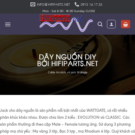
Skip
INFO@HIFIPARTS.NET
0913 14.17.33
to
Mon - Sat 8.00 - 18.00 Sunday CLOSE
content
DÂY NGUỒN DIY
BỞI HIFIPARTS.NET
Cable Acrolick và jack Wattagte
Jack cho dây nguồn là sản phẩm nổi bật nhất của WATTGATE, có rất nhiều
phân khúc khác nhau. Được chia làm 2 kiểu : EVOLUTION và CLASSIC. Các
sản phẩm thường đi theo cặp Male – Female tương ứng. Sử dụng 3 phương
pháp mạ chủ yếu : Mạ vàng 3 lớp, Bạc 3 lợp , mạ Rhodium 4 lớp. Quý khách có