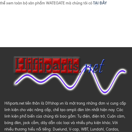
thể xem toàn bộ sản phẩm WATEGATE mà chúng tôi có
TẠI ĐÂY
Hifiparts.net tiền thân là DIYshop.vn là một trong những đơn vị cung cấp
linh kiện cho việc nâng cấp, chế tạo ampli đèn lớn nhất hiện nay. Các
linh kiện phổ biến của chúng tôi bao gồm: Tụ điện, điện trở, Cuộn cảm,
bóng đèn, jack cắm, dây dẫn các loại và nhiều phụ kiện khác..Với
nhiều thương hiểu nổi tiếng: Duelund, V-cap, WBT, Lundahl, Cardas,