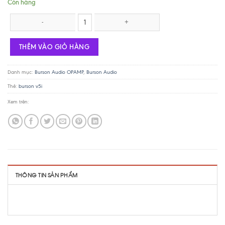
Còn hàng
Burson Opam V5i Dual số lượng
THÊM VÀO GIỎ HÀNG
Danh mục:
Burson Audio OPAMP
,
Burson Audio
Thẻ:
burson v5i
Xem trên:
THÔNG TIN SẢN PHẨM