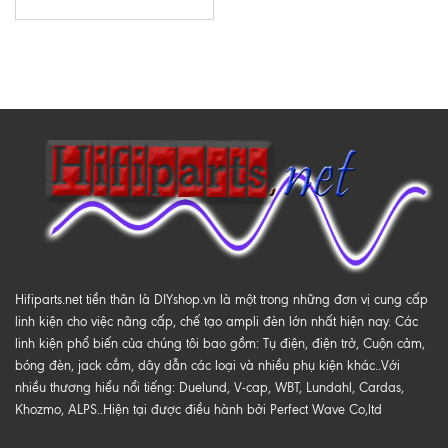
Hifiparts.net tiền thân là DIYshop.vn là một trong những đơn vị cung cấp
linh kiện cho việc nâng cấp, chế tạo ampli đèn lớn nhất hiện nay. Các
linh kiện phổ biến của chúng tôi bao gồm: Tụ điện, điện trở, Cuộn cảm,
bóng đèn, jack cắm, dây dẫn các loại và nhiều phụ kiện khác..Với
nhiều thương hiểu nổi tiếng: Duelund, V-cap, WBT, Lundahl, Cardas,
Khozmo, ALPS..Hiện tại được điều hành bởi Perfect Wave Co,ltd