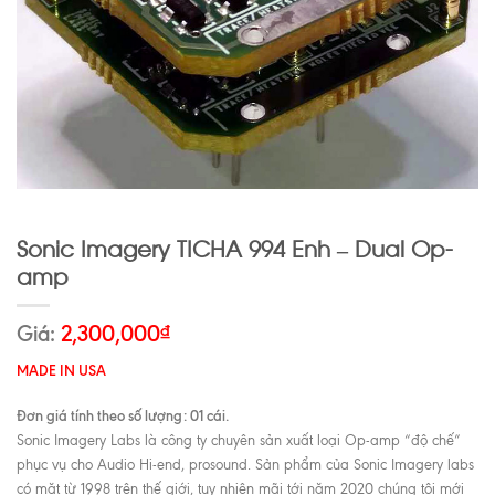
Sonic Imagery TICHA 994 Enh – Dual Op-
amp
Giá:
2,300,000
₫
MADE IN USA
Đơn giá tính theo số lượng: 01 cái.
Sonic Imagery Labs là công ty chuyên sản xuất loại Op-amp “độ chế”
phục vụ cho Audio Hi-end, prosound. Sản phẩm của Sonic Imagery labs
có mặt từ 1998 trên thế giới, tuy nhiên mãi tới năm 2020 chúng tôi mới