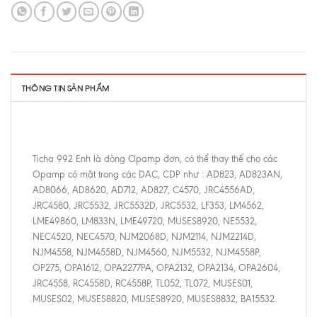
THÔNG TIN SẢN PHẨM
Ticha 992 Enh là dòng Opamp đơn, có thể thay thế cho các
Opamp có mặt trong các DAC, CDP như : AD823, AD823AN,
AD8066, AD8620, AD712, AD827, C4570, JRC4556AD,
JRC4580, JRC5532, JRC5532D, JRC5532, LF353, LM4562,
LME49860, LM833N, LME49720, MUSES8920, NE5532,
NEC4520, NEC4570, NJM2068D, NJM2114, NJM2214D,
NJM4558, NJM4558D, NJM4560, NJM5532, NJM4558P,
OP275, OPA1612, OPA2277PA, OPA2132, OPA2134, OPA2604,
JRC4558, RC4558D, RC4558P, TL052, TL072, MUSES01,
MUSES02, MUSES8820, MUSES8920, MUSES8832, BA15532.