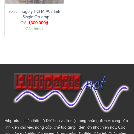
Sonic Imagery TICHA 992 Enh
– Single Op-amp
1,300,000
₫
Giá:
Còn hàng
Hifiparts.net tiền thân là DIYshop.vn là một trong những đơn vị cung cấp
linh kiện cho việc nâng cấp, chế tạo ampli đèn lớn nhất hiện nay. Các
linh kiện phổ biến của chúng tôi bao gồm: Tụ điện, điện trở, Cuộn cảm,