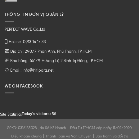
THÔNG TIN ĐƠN VỊ QUẢN LÝ
PERFECT WAVE Co,.Ltd
Hotline: 0913 14 17 33
Địa chỉ: 290/7 Phan Anh, Phú Thạnh, TP.HCM
Kho hàng: 551/9 Hương Lộ 2,Bình Trị Đông, TP.HCM
Emai : info@hifiparts.net
WE ON FACEBOOK
Today's visitors:
56
Site Statistics
GPKD: 0316135028 , do Sở Kế Hoạch – Đầu Tư TPHCM cấp ngày 11/02/2020.
Điều khoản chung
|
Thanh Toán và Vận Chuyển
|
Bảo hành và đổi trả