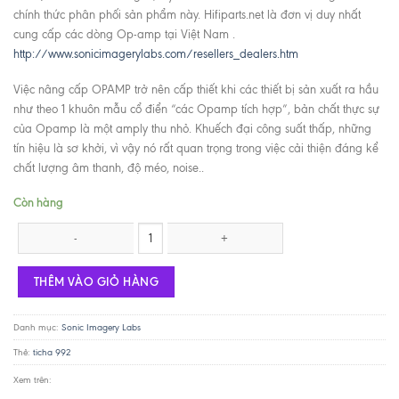
chính thức phân phối sản phẩm này. Hifiparts.net là đơn vị duy nhất
cung cấp các dòng Op-amp tại Việt Nam .
http://www.sonicimagerylabs.com/resellers_dealers.htm
Việc nâng cấp OPAMP trở nên cấp thiết khi các thiết bị sản xuất ra hầu
như theo 1 khuôn mẫu cổ điển “các Opamp tích hợp”, bản chất thực sự
của Opamp là một amply thu nhỏ. Khuếch đại công suất thấp, những
tín hiệu là sơ khởi, vì vậy nó rất quan trọng trong việc cải thiện đáng kể
chất lượng âm thanh, độ méo, noise..
Còn hàng
Sonic Imagery TICHA 994 Enh - Dual Op-amp số lượng
THÊM VÀO GIỎ HÀNG
Danh mục:
Sonic Imagery Labs
Thẻ:
ticha 992
Xem trên: