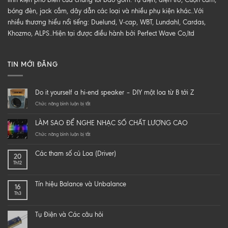
bóng đèn, jack cắm, dây dẫn các loại và nhiều phụ kiện khác..Với
nhiều thương hiểu nổi tiếng: Duelund, V-cap, WBT, Lundahl, Cardas,
Khozmo, ALPS..Hiện tại được điều hành bởi Perfect Wave Co,ltd
TIN MỚI ĐĂNG
Do it yourself a hi-end speaker – DIY một loa từ B tới Z
ở
Chức năng bình luận bị tắt
Do
it
LÀM SAO ĐỂ NGHE NHẠC SỐ CHẤT LƯỢNG CAO
yourself
a
ở
Chức năng bình luận bị tắt
hi-
LÀM
end
SAO
Các tham số củ Loa (Driver)
20
speaker
ĐỂ
Th12
–
NGHE
DIY
NHẠC
một
SỐ
Tín hiệu Balance và Unbalance
16
loa
CHẤT
Th3
từ
LƯỢNG
B
CAO
tới
Tụ Điện và Các câu hỏi
Z