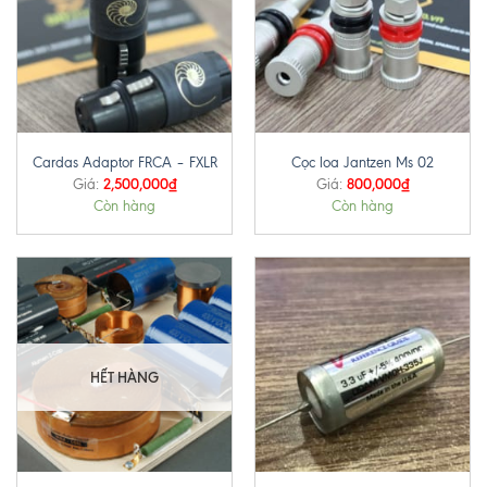
Cardas Adaptor FRCA – FXLR
Cọc loa Jantzen Ms 02
2,500,000
₫
800,000
₫
Giá:
Giá:
Còn hàng
Còn hàng
HẾT HÀNG