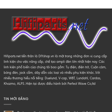
Hifiparts.net tiền thân là DIYshop.vn là một trong những đơn vị cung cấp
linh kiện cho việc nâng cấp, chế tạo ampli đèn lớn nhất hiện nay. Các
linh kiện phổ biến của chúng tôi bao gồm: Tụ điện, điện trở, Cuộn cảm,
bóng đèn, jack cắm, dây dẫn các loại và nhiều phụ kiện khác..Với
nhiều thương hiểu nổi tiếng: Duelund, V-cap, WBT, Lundahl, Cardas,
Khozmo, ALPS..Hiện tại được điều hành bởi Perfect Wave Co,ltd
TIN MỚI ĐĂNG