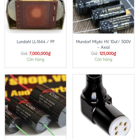
Mundorf MLytic HV 10uf/ 500V
Lundahl LL-1664 / PP
– Axial
7,000,000
₫
125,000
₫
Giá:
Giá:
Còn hàng
Còn hàng