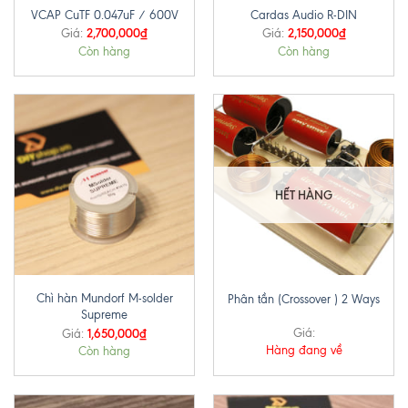
VCAP CuTF 0.047uF / 600V
Cardas Audio R-DIN
2,700,000
₫
2,150,000
₫
Giá:
Giá:
Còn hàng
Còn hàng
HẾT HÀNG
Chì hàn Mundorf M-solder
Phân tần (Crossover ) 2 Ways
Supreme
1,650,000
₫
Giá:
Giá:
Hàng đang về
Còn hàng