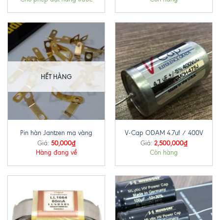
HẾT HÀNG
Pin hàn Jantzen mạ vàng
V-Cap ODAM 4.7uf / 400V
50,000
₫
2,500,000
₫
Giá:
Giá:
Hàng đang về
Còn hàng