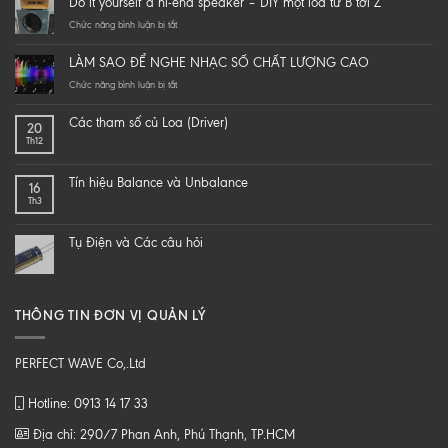
Do it yourself a hi-end speaker – DIY một loa từ B tới Z
ở
Chức năng bình luận bị tắt
Do
it
LÀM SAO ĐỂ NGHE NHẠC SỐ CHẤT LƯỢNG CAO
yourself
a
ở
Chức năng bình luận bị tắt
hi-
LÀM
end
SAO
Các tham số củ Loa (Driver)
20
speaker
ĐỂ
Th12
–
NGHE
DIY
NHẠC
một
SỐ
Tín hiệu Balance và Unbalance
16
loa
CHẤT
Th3
từ
LƯỢNG
B
CAO
tới
Tụ Điện và Các câu hỏi
Z
THÔNG TIN ĐƠN VỊ QUẢN LÝ
PERFECT WAVE Co,.Ltd
Hotline: 0913 14 17 33
Địa chỉ: 290/7 Phan Anh, Phú Thạnh, TP.HCM