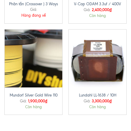
Phân tần (Crossover ) 3 Ways
V-Cap ODAM 3.3uf / 400V
Giá:
2,400,000
₫
Giá:
Hàng đang về
Còn hàng
Mundorf Silver Gold Wire 110
Lundahl LL-1638 / 10H
1,900,000
₫
3,300,000
₫
Giá:
Giá:
Còn hàng
Còn hàng