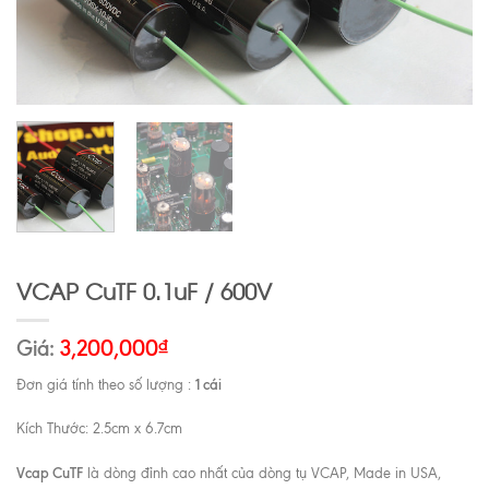
VCAP CuTF 0.1uF / 600V
Giá:
3,200,000
₫
1 cái
Đơn giá tính theo số lượng :
Kích Thước: 2.5cm x 6.7cm
Vcap CuTF
là dòng đỉnh cao nhất của dòng tụ VCAP, Made in USA,