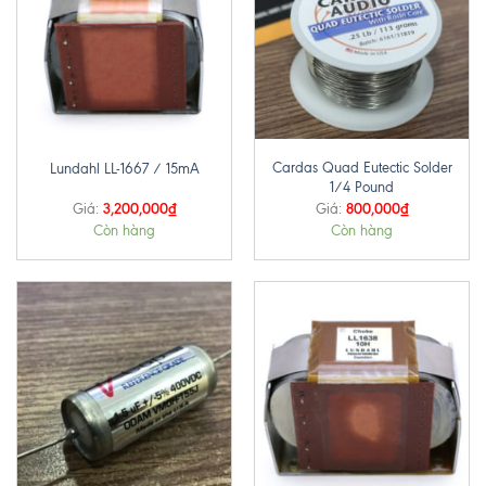
Cardas Quad Eutectic Solder
Lundahl LL-1667 / 15mA
1/4 Pound
3,200,000
₫
800,000
₫
Giá:
Giá:
Còn hàng
Còn hàng