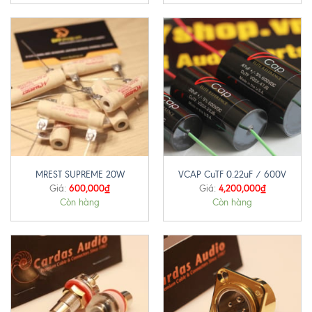
MREST SUPREME 20W
VCAP CuTF 0.22uF / 600V
600,000
₫
4,200,000
₫
Giá:
Giá:
Còn hàng
Còn hàng