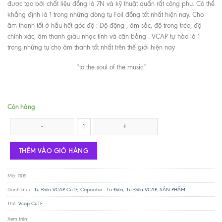
được tạo bởi chất liệu đồng là 7N và kỹ thuật quấn rất công phu. Có thể
khẳng định là 1 trong những dòng tụ Foil đồng tốt nhất hiện nay. Cho
âm thanh tốt ở hầu hết góc độ : Độ động , âm sắc, độ trong trẻo, độ
chính xác, âm thanh giàu nhạc tính và cân bằng . VCAP tự hào là 1
trong những tụ cho âm thanh tốt nhất trên thế giới hiện nay
“to the soul of the music”
Còn hàng
VCAP CuTF 0.1uF / 600V số lượng
THÊM VÀO GIỎ HÀNG
Mã:
1105
Danh mục:
Tụ Điện VCAP CuTF
,
Capacitor - Tụ Điện
,
Tụ Điện VCAP
,
SẢN PHẨM
Thẻ:
Vcap CuTF
Xem trên: