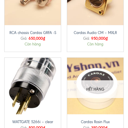
RCA chassis Cardas GRFA -S
Cardas Audio CM – MXLR
650,000
₫
950,000
₫
Giá:
Giá:
Còn hàng
Còn hàng
HẾT HÀNG
WATTGATE 5266i – clear
Cardas Rosin Flux
500,000
₫
350,000
₫
Giá:
Giá: