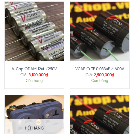
V-Cap ODAM 12uf /250V
VCAP CuTF 0.033uF / 600V
3,100,000
₫
2,500,000
₫
Giá:
Giá:
Còn hàng
Còn hàng
HẾT HÀNG