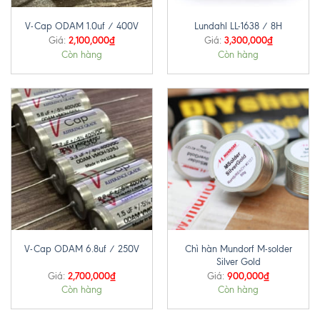
V-Cap ODAM 1.0uf / 400V
Lundahl LL-1638 / 8H
2,100,000
₫
3,300,000
₫
Giá:
Giá:
Còn hàng
Còn hàng
Chì hàn Mundorf M-solder
V-Cap ODAM 6.8uf / 250V
Silver Gold
2,700,000
₫
900,000
₫
Giá:
Giá:
Còn hàng
Còn hàng