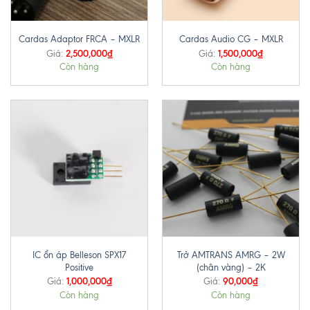
Cardas Adaptor FRCA – MXLR
Cardas Audio CG – MXLR
2,500,000
₫
1,500,000
₫
Giá:
Giá:
Còn hàng
Còn hàng
IC ổn áp Belleson SPX17
Trở AMTRANS AMRG – 2W
Positive
(chân vàng) – 2K
1,000,000
₫
90,000
₫
Giá:
Giá:
Còn hàng
Còn hàng