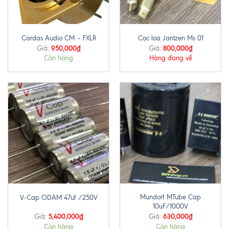
Cardas Audio CM – FXLR
Cọc loa Jantzen Ms 01
950,000
₫
800,000
₫
Giá:
Giá:
Còn hàng
Hàng đang về
Mundorf MTube Cap
V-Cap ODAM 47uf /250V
10uF/1000V
5,400,000
₫
630,000
₫
Giá:
Giá:
Còn hàng
Còn hàng