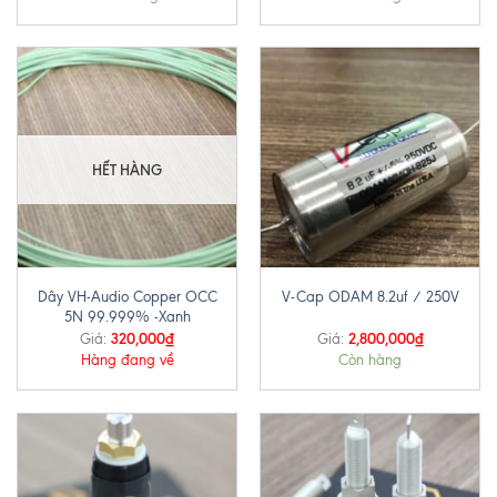
HẾT HÀNG
Dây VH-Audio Copper OCC
V-Cap ODAM 8.2uf / 250V
5N 99.999% -Xanh
320,000
₫
2,800,000
₫
Giá:
Giá:
Hàng đang về
Còn hàng