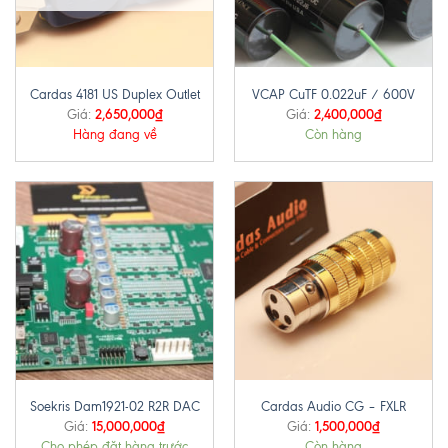
Cardas 4181 US Duplex Outlet
VCAP CuTF 0.022uF / 600V
2,650,000
₫
2,400,000
₫
Giá:
Giá:
Hàng đang về
Còn hàng
Soekris Dam1921-02 R2R DAC
Cardas Audio CG – FXLR
15,000,000
₫
1,500,000
₫
Giá:
Giá:
Cho phép đặt hàng trước
Còn hàng