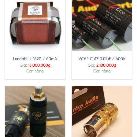
Lundahl LL-1620 / 60mA
VCAP CuTF 0.01uF / 600V
13,000,000
₫
2,100,000
₫
Giá:
Giá:
Còn hàng
Còn hàng