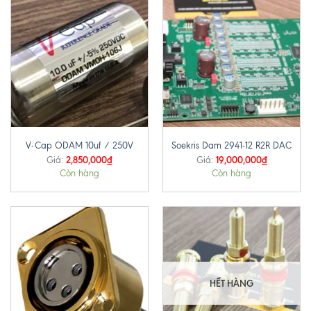
V-Cap ODAM 10uf / 250V
Soekris Dam 2941-12 R2R DAC
2,850,000
₫
19,000,000
₫
Giá:
Giá:
Còn hàng
Còn hàng
HẾT HÀNG