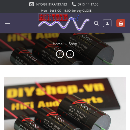
Skip
INFO@HIFIPARTS.NET
0913 14.17.33
to
Mon - Sat 8.00 - 18.00 Sunday CLOSE
content
Home
»
Shop