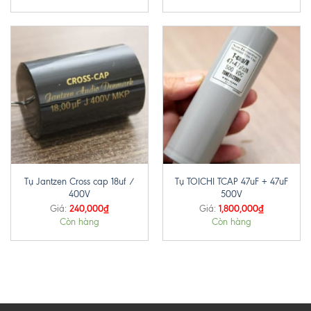
Tụ Jantzen Cross cap 18uf /
Tụ TOICHI TCAP 47uF + 47uF
400V
500V
240,000
₫
1,800,000
₫
Giá:
Giá:
Còn hàng
Còn hàng