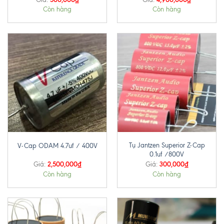
Còn hàng
Còn hàng
Tụ Jantzen Superior Z-Cap
V-Cap ODAM 4.7uf / 400V
0.1uf /800V
2,500,000
₫
300,000
₫
Giá:
Giá:
Còn hàng
Còn hàng