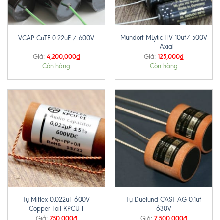
Mundorf MLytic HV 10uf/ 500V
VCAP CuTF 0.22uF / 600V
– Axial
4,200,000
₫
125,000
₫
Giá:
Giá:
Còn hàng
Còn hàng
Tụ Miflex 0.022uF 600V
Tụ Duelund CAST AG 0.1uf
Copper Foil KPCU-1
630V
750,000
₫
7,500,000
₫
Giá:
Giá: