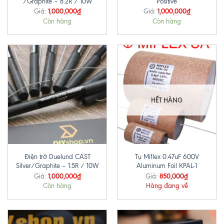
/Graphite – 8.2R / 10W
Positive
1,000,000
₫
1,000,000
₫
Giá:
Giá:
Còn hàng
Còn hàng
HẾT HÀNG
Điện trở Duelund CAST
Tụ Miflex 0.47uF 600V
Silver/Graphite – 1.5R / 10W
Aluminum Foil KPAL-1
1,000,000
₫
850,000
₫
Giá:
Giá:
Còn hàng
Hàng đang về