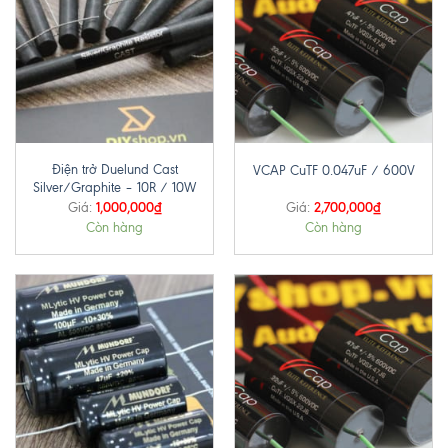
Điện trở Duelund Cast
VCAP CuTF 0.047uF / 600V
Silver/Graphite – 10R / 10W
1,000,000
₫
2,700,000
₫
Giá:
Giá:
Còn hàng
Còn hàng