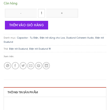
Còn hàng
Điện trở Duelund CAST Silver/Graphite - 4.7R / 10W số lượng
THÊM VÀO GIỎ HÀNG
Danh mục:
Capacitor - Tụ Điện
,
Điện trở dùng cho Loa
,
Duelund Coherent Audio
,
Điện trở
Duelund
Thẻ:
Điện trở Duelund
,
Điện trở Duelund 1R
Xem trên:
THÔNG TIN SẢN PHẨM