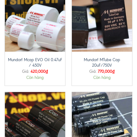
Mundorf Mcap EVO Oil 0.47uF
Mundorf MTube Cap
/ 450V
20uF/750V
420,000
₫
770,000
₫
Giá:
Giá:
Còn hàng
Còn hàng