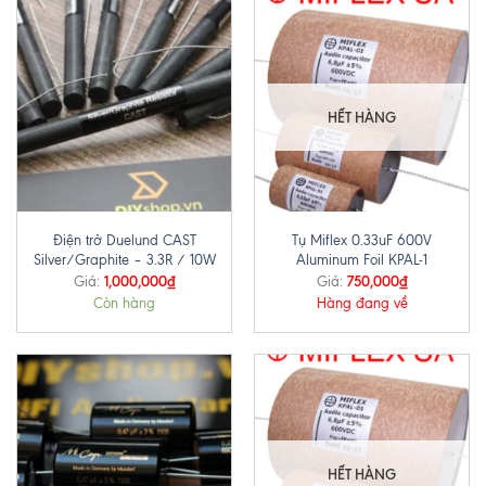
HẾT HÀNG
Điện trở Duelund CAST
Tụ Miflex 0.33uF 600V
Silver/Graphite – 3.3R / 10W
Aluminum Foil KPAL-1
1,000,000
₫
750,000
₫
Giá:
Giá:
Còn hàng
Hàng đang về
HẾT HÀNG