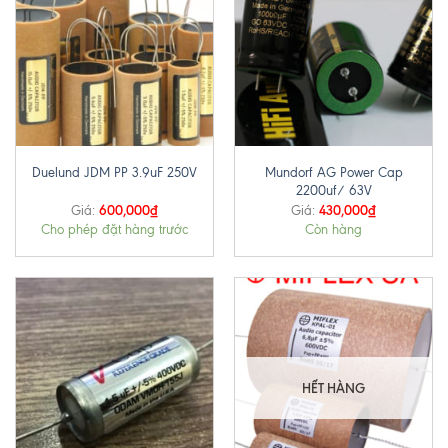
Mundorf AG Power Cap
Duelund JDM PP 3.9uF 250V
2200uf/ 63V
600,000
₫
430,000
₫
Giá:
Giá:
Cho phép đặt hàng trước
Còn hàng
HẾT HÀNG