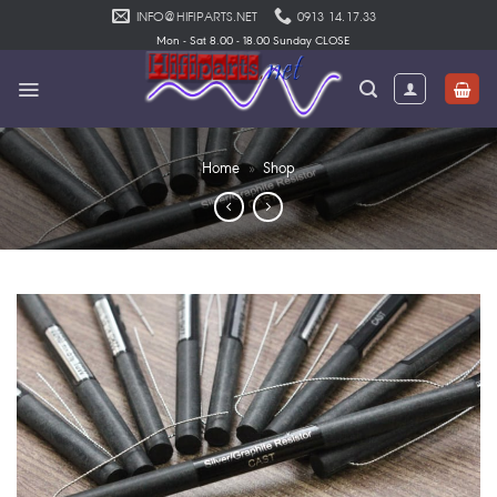
Skip
INFO@HIFIPARTS.NET
0913 14.17.33
to
Mon - Sat 8.00 - 18.00 Sunday CLOSE
content
Home
»
Shop