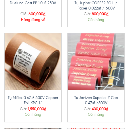
Tụ Jupiter COPPER FOIL /
Duelund Cast PP 1.0uF 250V
Paper 0.022uf / 600V
600,000
₫
800,000
₫
Giá:
Giá:
Hàng đang về
Còn hàng
Tụ Miflex 0.47uF 600V Copper
Tụ Jantzen Superior Z-Cap
Foil KPCU-1
0.47uf /800V
1,550,000
₫
430,000
₫
Giá:
Giá:
Còn hàng
Còn hàng