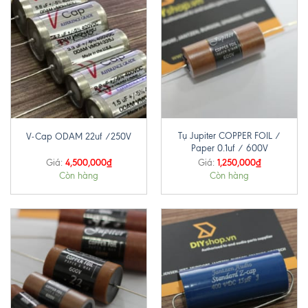
Tụ Jupiter COPPER FOIL /
V-Cap ODAM 22uf /250V
Paper 0.1uf / 600V
4,500,000
₫
1,250,000
₫
Giá:
Giá:
Còn hàng
Còn hàng