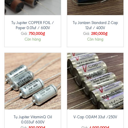
Tụ Jupiter COPPER FOIL /
Tụ Jantzen Standard Z-Cap
Paper 0.01uf / 600V
12uf / 400V
750,000
₫
280,000
₫
Giá:
Giá:
Còn hàng
Còn hàng
Tụ Jupiter VitaminQ Oil
V-Cap ODAM 33uf /250V
0.033uF 600V
500,000
₫
4,900,000
₫
Giá:
Giá: