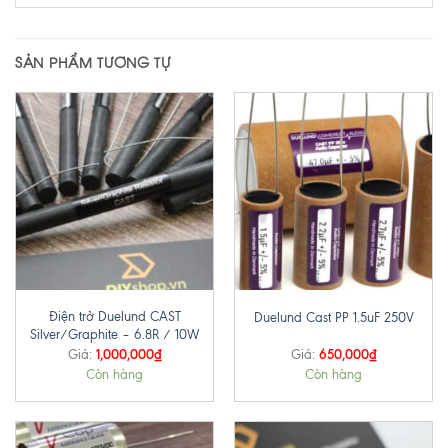
SẢN PHẨM TƯƠNG TỰ
Điện trở Duelund CAST
Duelund Cast PP 1.5uF 250V
Silver/Graphite – 6.8R / 10W
1,000,000
₫
650,000
₫
Giá:
Giá:
Còn hàng
Còn hàng