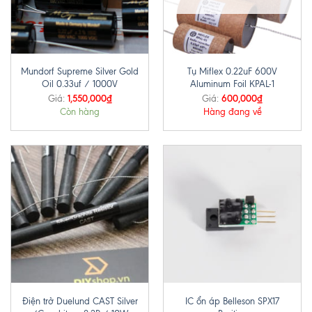
Mundorf Supreme Silver Gold
Tụ Miflex 0.22uF 600V
Oil 0.33uf / 1000V
Aluminum Foil KPAL-1
1,550,000
₫
600,000
₫
Giá:
Giá:
Còn hàng
Hàng đang về
Điện trở Duelund CAST Silver
IC ổn áp Belleson SPX17