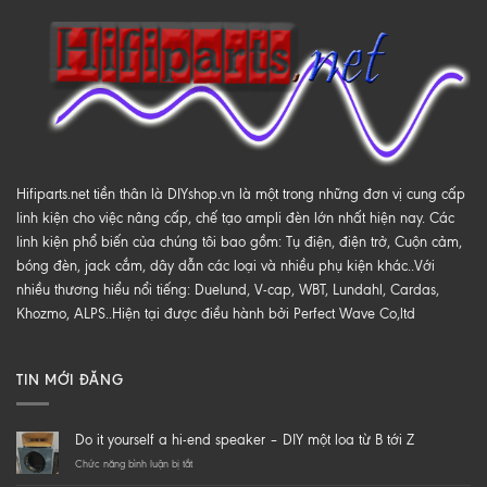
Hifiparts.net tiền thân là DIYshop.vn là một trong những đơn vị cung cấp
linh kiện cho việc nâng cấp, chế tạo ampli đèn lớn nhất hiện nay. Các
linh kiện phổ biến của chúng tôi bao gồm: Tụ điện, điện trở, Cuộn cảm,
bóng đèn, jack cắm, dây dẫn các loại và nhiều phụ kiện khác..Với
nhiều thương hiểu nổi tiếng: Duelund, V-cap, WBT, Lundahl, Cardas,
Khozmo, ALPS..Hiện tại được điều hành bởi Perfect Wave Co,ltd
TIN MỚI ĐĂNG
Do it yourself a hi-end speaker – DIY một loa từ B tới Z
ở
Chức năng bình luận bị tắt
Do