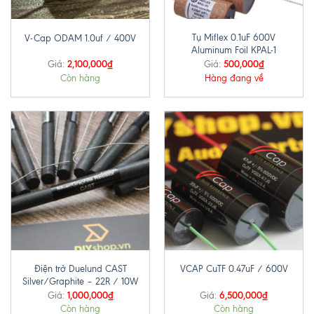
Tụ Miflex 0.1uF 600V
V-Cap ODAM 1.0uf / 400V
Aluminum Foil KPAL-1
2,100,000
₫
500,000
₫
Giá:
Giá:
Còn hàng
Hàng đang về
Điện trở Duelund CAST
VCAP CuTF 0.47uF / 600V
Silver/Graphite – 22R / 10W
1,000,000
₫
6,500,000
₫
Giá:
Giá:
Còn hàng
Còn hàng