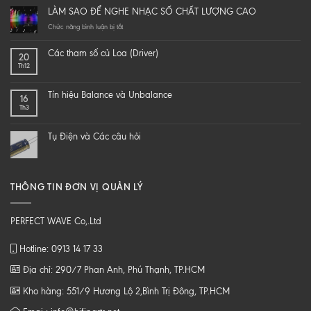
it
LÀM SAO ĐỂ NGHE NHẠC SỐ CHẤT LƯỢNG CAO
yourself
a
ở
Chức năng bình luận bị tắt
hi-
LÀM
end
SAO
Các tham số củ Loa (Driver)
20
speaker
ĐỂ
Th12
–
NGHE
DIY
NHẠC
một
SỐ
Tín hiệu Balance và Unbalance
16
loa
CHẤT
Th3
từ
LƯỢNG
B
CAO
tới
Tụ Điện và Các câu hỏi
Z
THÔNG TIN ĐƠN VỊ QUẢN LÝ
PERFECT WAVE Co,.Ltd
Hotline: 0913 14 17 33
Địa chỉ: 290/7 Phan Anh, Phú Thạnh, TP.HCM
Kho hàng: 551/9 Hương Lộ 2,Bình Trị Đông, TP.HCM