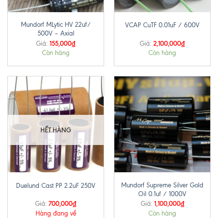
Mundorf MLytic HV 22uf/
VCAP CuTF 0.01uF / 600V
500V – Axial
155,000
₫
2,100,000
₫
Giá:
Giá:
Còn hàng
Còn hàng
HẾT HÀNG
Mundorf Supreme Silver Gold
Duelund Cast PP 2.2uF 250V
Oil 0.1uf / 1000V
700,000
₫
1,100,000
₫
Giá:
Giá:
Hàng đang về
Còn hàng