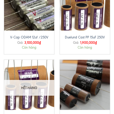
V-Cap ODAM 12uf /250V
Duelund Cast PP 15uF 250V
3,100,000
₫
1,900,000
₫
Giá:
Giá:
Còn hàng
Còn hàng
HẾT HÀNG