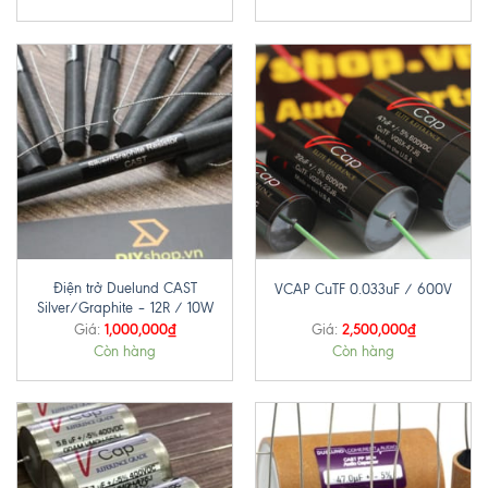
Điện trở Duelund CAST
VCAP CuTF 0.033uF / 600V
Silver/Graphite – 12R / 10W
1,000,000
₫
2,500,000
₫
Giá:
Giá:
Còn hàng
Còn hàng