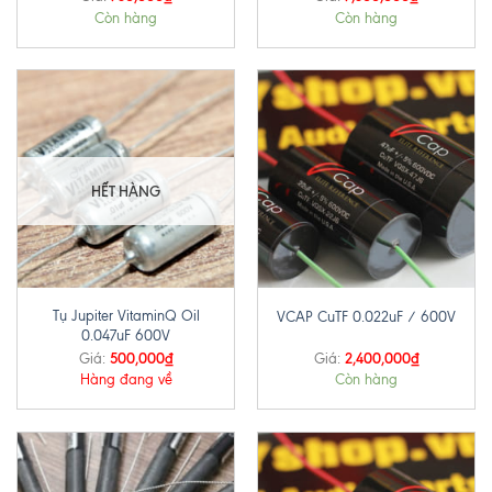
Còn hàng
Còn hàng
HẾT HÀNG
Tụ Jupiter VitaminQ Oil
VCAP CuTF 0.022uF / 600V
0.047uF 600V
500,000
₫
2,400,000
₫
Giá:
Giá:
Hàng đang về
Còn hàng