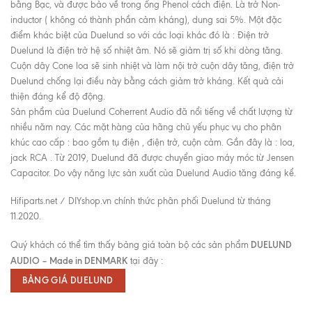
bằng Bạc, và được bảo về trong ống Phenol cách điện. Là trở Non-
inductor ( không có thành phần cảm kháng), dung sai 5%. Một đặc
điểm khác biệt của Duelund so với các loại khác đó là : Điện trở
Duelund là điện trở hệ số nhiệt âm. Nó sẽ giảm trị số khi dòng tăng.
Cuộn dây Cone loa sẽ sinh nhiệt và làm nội trở cuộn dây tăng, điện trở
Duelund chống lại điều này bằng cách giảm trở kháng. Kết quả cải
thiện đáng kể độ động.
Sản phẩm của Duelund Coherrent Audio đã nổi tiếng về chất lượng từ
nhiều năm nay. Các mặt hàng của hãng chủ yếu phục vụ cho phân
khúc cao cấp : bao gồm tụ điện , điện trở, cuộn cảm. Gần đây là : loa,
jack RCA . Từ 2019, Duelund đã được chuyển giao máy móc từ Jensen
Capacitor. Do vậy năng lực sản xuất của Duelund Audio tăng đáng kể.
Hifiparts.net / DIYshop.vn chính thức phân phối Duelund từ tháng
11.2020.
DUELUND
Quý khách có thể tìm thấy bảng giá toàn bộ các sản phẩm
AUDIO – Made in DENMARK
tại đây :
BẢNG GIÁ DUELUND