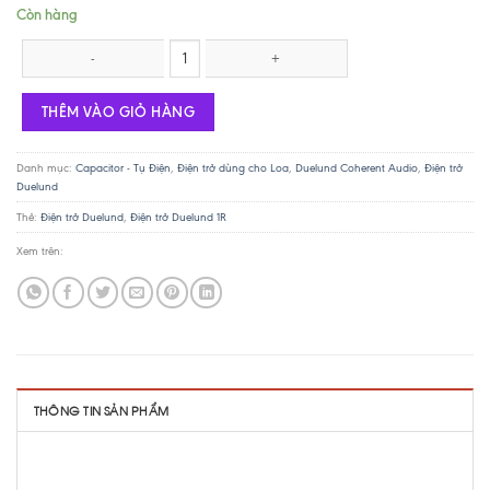
Còn hàng
Điện trở Duelund CAST Silver /Graphite - 8.2R / 10W số lượng
THÊM VÀO GIỎ HÀNG
Danh mục:
Capacitor - Tụ Điện
,
Điện trở dùng cho Loa
,
Duelund Coherent Audio
,
Điện trở
Duelund
Thẻ:
Điện trở Duelund
,
Điện trở Duelund 1R
Xem trên:
THÔNG TIN SẢN PHẨM