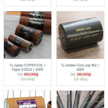
Tụ Jupiter COPPER FOIL /
Tụ Jantzen Cross cap 18uf /
Paper 0.022uf / 600V
400V
800,000
₫
240,000
₫
Giá:
Giá:
Còn hàng
Còn hàng