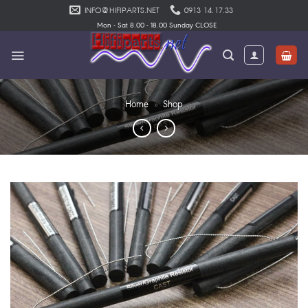
Skip
INFO@HIFIPARTS.NET
0913 14.17.33
to
Mon - Sat 8.00 - 18.00 Sunday CLOSE
content
Home
»
Shop