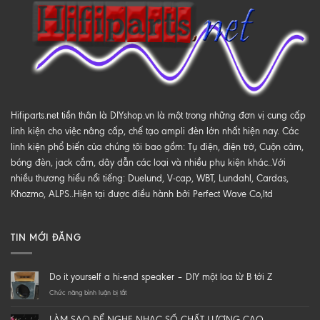
Hifiparts.net tiền thân là DIYshop.vn là một trong những đơn vị cung cấp
linh kiện cho việc nâng cấp, chế tạo ampli đèn lớn nhất hiện nay. Các
linh kiện phổ biến của chúng tôi bao gồm: Tụ điện, điện trở, Cuộn cảm,
bóng đèn, jack cắm, dây dẫn các loại và nhiều phụ kiện khác..Với
nhiều thương hiểu nổi tiếng: Duelund, V-cap, WBT, Lundahl, Cardas,
Khozmo, ALPS..Hiện tại được điều hành bởi Perfect Wave Co,ltd
TIN MỚI ĐĂNG
Do it yourself a hi-end speaker – DIY một loa từ B tới Z
ở
Chức năng bình luận bị tắt
Do
it
LÀM SAO ĐỂ NGHE NHẠC SỐ CHẤT LƯỢNG CAO