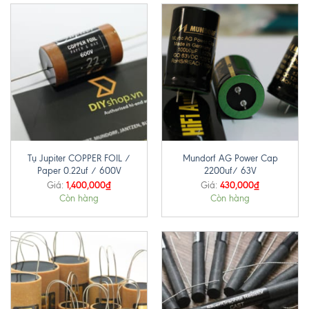
Tụ Jupiter COPPER FOIL /
Mundorf AG Power Cap
Paper 0.22uf / 600V
2200uf/ 63V
1,400,000
₫
430,000
₫
Giá:
Giá:
Còn hàng
Còn hàng