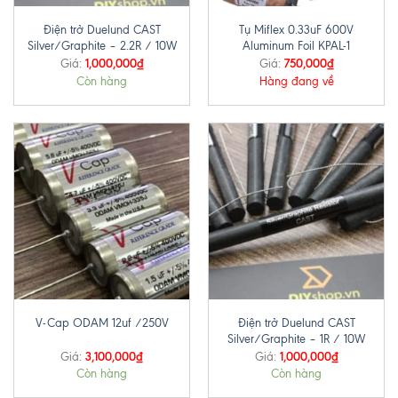
Điện trở Duelund CAST
Tụ Miflex 0.33uF 600V
Silver/Graphite – 2.2R / 10W
Aluminum Foil KPAL-1
1,000,000
₫
750,000
₫
Giá:
Giá:
Còn hàng
Hàng đang về
Điện trở Duelund CAST
V-Cap ODAM 12uf /250V
Silver/Graphite – 1R / 10W
3,100,000
₫
1,000,000
₫
Giá:
Giá:
Còn hàng
Còn hàng