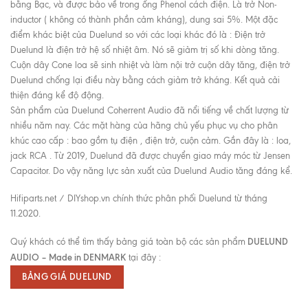
bằng Bạc, và được bảo về trong ống Phenol cách điện. Là trở Non-
inductor ( không có thành phần cảm kháng), dung sai 5%. Một đặc
điểm khác biệt của Duelund so với các loại khác đó là : Điện trở
Duelund là điện trở hệ số nhiệt âm. Nó sẽ giảm trị số khi dòng tăng.
Cuộn dây Cone loa sẽ sinh nhiệt và làm nội trở cuộn dây tăng, điện trở
Duelund chống lại điều này bằng cách giảm trở kháng. Kết quả cải
thiện đáng kể độ động.
Sản phẩm của Duelund Coherrent Audio đã nổi tiếng về chất lượng từ
nhiều năm nay. Các mặt hàng của hãng chủ yếu phục vụ cho phân
khúc cao cấp : bao gồm tụ điện , điện trở, cuộn cảm. Gần đây là : loa,
jack RCA . Từ 2019, Duelund đã được chuyển giao máy móc từ Jensen
Capacitor. Do vậy năng lực sản xuất của Duelund Audio tăng đáng kể.
Hifiparts.net / DIYshop.vn chính thức phân phối Duelund từ tháng
11.2020.
DUELUND
Quý khách có thể tìm thấy bảng giá toàn bộ các sản phẩm
AUDIO – Made in DENMARK
tại đây :
BẢNG GIÁ DUELUND