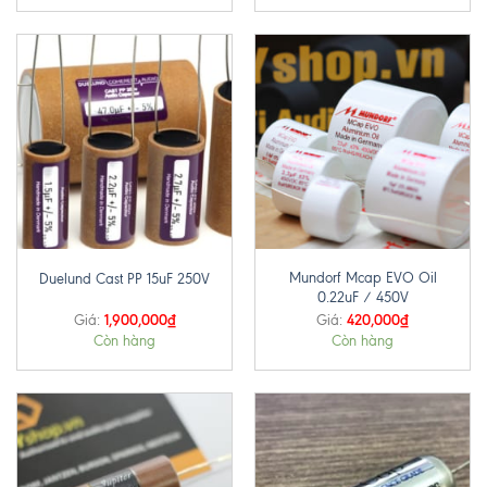
Mundorf Mcap EVO Oil
Duelund Cast PP 15uF 250V
0.22uF / 450V
1,900,000
₫
420,000
₫
Giá:
Giá:
Còn hàng
Còn hàng