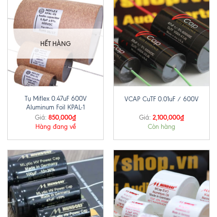
HẾT HÀNG
Tụ Miflex 0.47uF 600V
VCAP CuTF 0.01uF / 600V
Aluminum Foil KPAL-1
850,000
₫
2,100,000
₫
Giá:
Giá:
Hàng đang về
Còn hàng