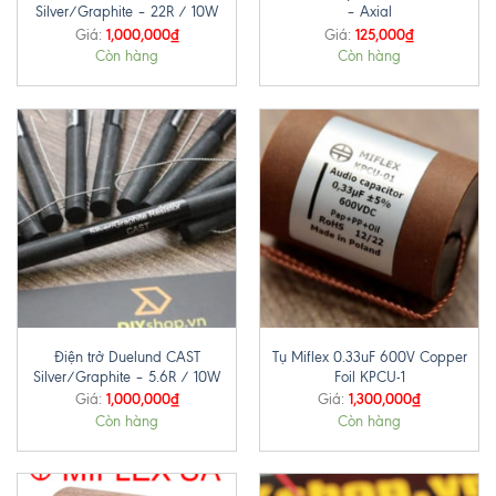
Silver/Graphite – 22R / 10W
– Axial
1,000,000
₫
125,000
₫
Giá:
Giá:
Còn hàng
Còn hàng
Điện trở Duelund CAST
Tụ Miflex 0.33uF 600V Copper
Silver/Graphite – 5.6R / 10W
Foil KPCU-1
1,000,000
₫
1,300,000
₫
Giá:
Giá:
Còn hàng
Còn hàng