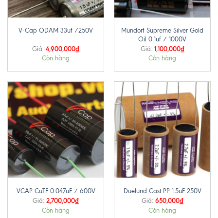
Mundorf Supreme Silver Gold
V-Cap ODAM 33uf /250V
Oil 0.1uf / 1000V
4,900,000
₫
1,100,000
₫
Giá:
Giá:
Còn hàng
Còn hàng
VCAP CuTF 0.047uF / 600V
Duelund Cast PP 1.5uF 250V
2,700,000
₫
650,000
₫
Giá:
Giá:
Còn hàng
Còn hàng