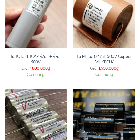
Tụ TOICHI TCAP 47uF + 47uF
Tụ Miflex 0.47uF 600V Copper
500V
Foil KPCU-1
1,800,000
₫
1,550,000
₫
Giá:
Giá:
Còn hàng
Còn hàng