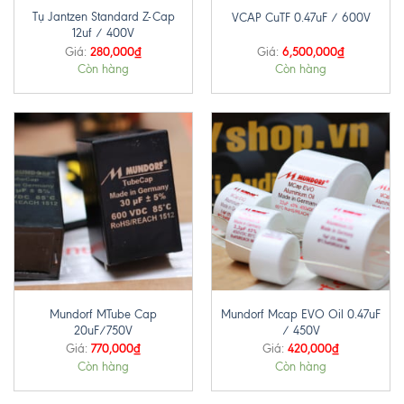
Tụ Jantzen Standard Z-Cap
VCAP CuTF 0.47uF / 600V
12uf / 400V
280,000
₫
6,500,000
₫
Giá:
Giá:
Còn hàng
Còn hàng
Mundorf MTube Cap
Mundorf Mcap EVO Oil 0.47uF
20uF/750V
/ 450V
770,000
₫
420,000
₫
Giá:
Giá:
Còn hàng
Còn hàng