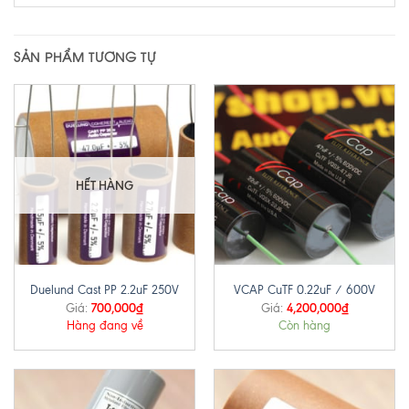
SẢN PHẨM TƯƠNG TỰ
HẾT HÀNG
Duelund Cast PP 2.2uF 250V
VCAP CuTF 0.22uF / 600V
700,000
₫
4,200,000
₫
Giá:
Giá:
Hàng đang về
Còn hàng