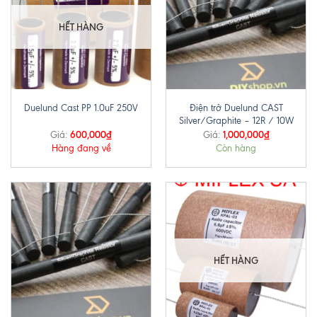
HẾT HÀNG
Điện trở Duelund CAST
Duelund Cast PP 1.0uF 250V
Silver/Graphite – 12R / 10W
600,000
₫
1,000,000
₫
Giá:
Giá:
Hàng đang về
Còn hàng
HẾT HÀNG