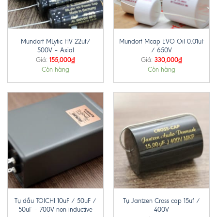
Mundorf MLytic HV 22uf/
Mundorf Mcap EVO Oil 0.01uF
500V – Axial
/ 650V
155,000
₫
330,000
₫
Giá:
Giá:
Còn hàng
Còn hàng
Tụ dầu TOICHI 10uF / 50uF /
Tụ Jantzen Cross cap 15uf /
50uF – 700V non inductive
400V