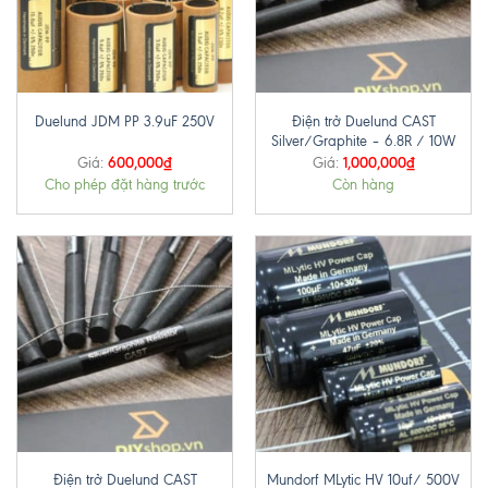
Điện trở Duelund CAST
Duelund JDM PP 3.9uF 250V
Silver/Graphite – 6.8R / 10W
600,000
₫
1,000,000
₫
Giá:
Giá:
Cho phép đặt hàng trước
Còn hàng
Điện trở Duelund CAST
Mundorf MLytic HV 10uf/ 500V