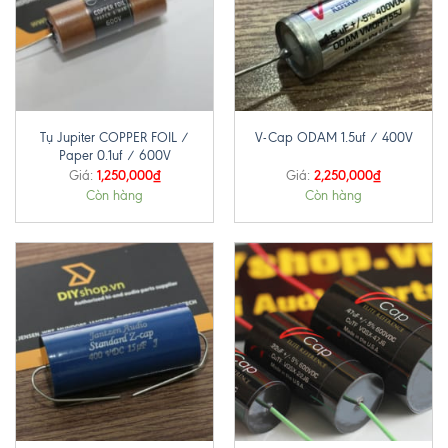
Tụ Jupiter COPPER FOIL /
V-Cap ODAM 1.5uf / 400V
Paper 0.1uf / 600V
1,250,000
₫
2,250,000
₫
Giá:
Giá:
Còn hàng
Còn hàng