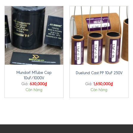
Mundorf MTube Cap
Duelund Cast PP 10uF 250V
10uF/1000V
630,000
₫
1,650,000
₫
Giá:
Giá:
Còn hàng
Còn hàng