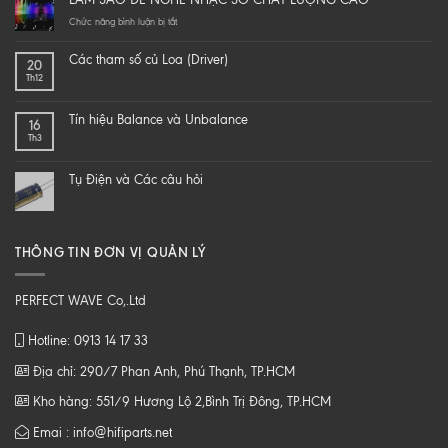
yourself
a
ở
Chức năng bình luận bị tắt
hi-
LÀM
end
SAO
Các tham số củ Loa (Driver)
20
speaker
ĐỂ
Th12
–
NGHE
DIY
NHẠC
một
SỐ
Tín hiệu Balance và Unbalance
16
loa
CHẤT
Th3
từ
LƯỢNG
B
CAO
tới
Tụ Điện và Các câu hỏi
Z
THÔNG TIN ĐƠN VỊ QUẢN LÝ
PERFECT WAVE Co,.Ltd
Hotline: 0913 14 17 33
Địa chỉ: 290/7 Phan Anh, Phú Thạnh, TP.HCM
Kho hàng: 551/9 Hương Lộ 2,Bình Trị Đông, TP.HCM
Emai : info@hifiparts.net