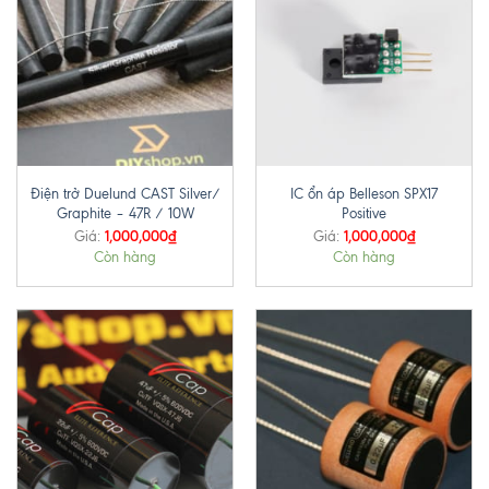
Điện trở Duelund CAST Silver/
IC ổn áp Belleson SPX17
Graphite – 47R / 10W
Positive
1,000,000
₫
1,000,000
₫
Giá:
Giá:
Còn hàng
Còn hàng