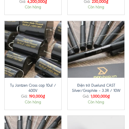
4,200,000
₫
230,000
₫
Giá:
Giá:
Còn hàng
Còn hàng
Tụ Jantzen Cross cap 10uf /
Điện trở Duelund CAST
400V
Silver/Graphite – 3.3R / 10W
190,000
₫
1,000,000
₫
Giá:
Giá:
Còn hàng
Còn hàng