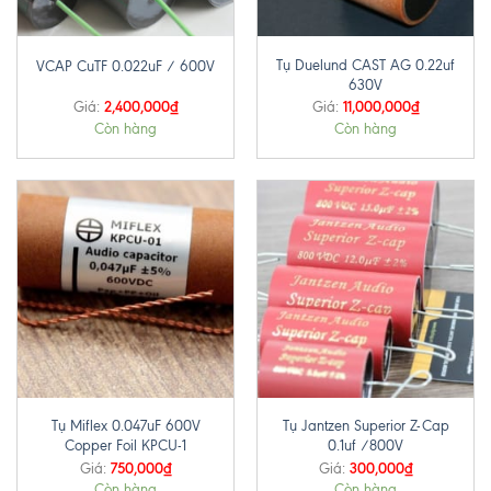
Tụ Duelund CAST AG 0.22uf
VCAP CuTF 0.022uF / 600V
630V
2,400,000
₫
11,000,000
₫
Giá:
Giá:
Còn hàng
Còn hàng
Tụ Miflex 0.047uF 600V
Tụ Jantzen Superior Z-Cap
Copper Foil KPCU-1
0.1uf /800V
750,000
₫
300,000
₫
Giá:
Giá:
Còn hàng
Còn hàng