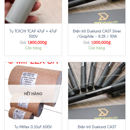
Tụ TOICHI TCAP 47uF + 47uF
Điện trở Duelund CAST Silver
500V
/Graphite – 8.2R / 10W
1,800,000
₫
1,000,000
₫
Giá:
Giá:
Còn hàng
Còn hàng
HẾT HÀNG
Tụ Miflex 0.33uF 600V
Điện trở Duelund CAST