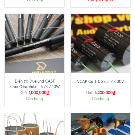
Điện trở Duelund CAST
VCAP CuTF 0.22uF / 600V
Silver/Graphite – 4.7R / 10W
1,000,000
₫
4,200,000
₫
Giá:
Giá:
Còn hàng
Còn hàng