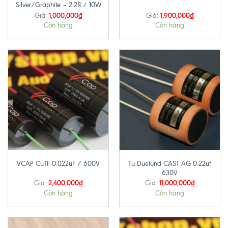
Silver/Graphite – 2.2R / 10W
1,000,000
₫
1,900,000
₫
Giá:
Giá:
Còn hàng
Còn hàng
Tụ Duelund CAST AG 0.22uf
VCAP CuTF 0.022uF / 600V
630V
2,400,000
₫
11,000,000
₫
Giá:
Giá:
Còn hàng
Còn hàng