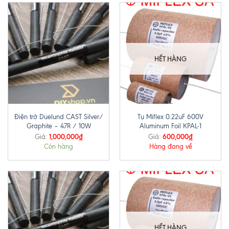
HẾT HÀNG
Điện trở Duelund CAST Silver/
Tụ Miflex 0.22uF 600V
Graphite – 47R / 10W
Aluminum Foil KPAL-1
1,000,000
₫
600,000
₫
Giá:
Giá:
Còn hàng
Hàng đang về
HẾT HÀNG