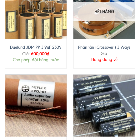
HẾT HÀNG
Duelund JDM PP 3.9uF 250V
Phân tần (Crossover ) 3 Ways
600,000
₫
Giá:
Giá:
Hàng đang về
Cho phép đặt hàng trước