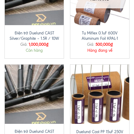
Điện trở Duelund CAST
Tụ Miflex 0.1uF 600V
Silver/Graphite – 1.5R / 10W
Aluminum Foil KPAL-1
1,000,000
₫
500,000
₫
Giá:
Giá:
Còn hàng
Hàng đang về
Điện trở Duelund CAST
Duelund Cast PP 15uF 250V