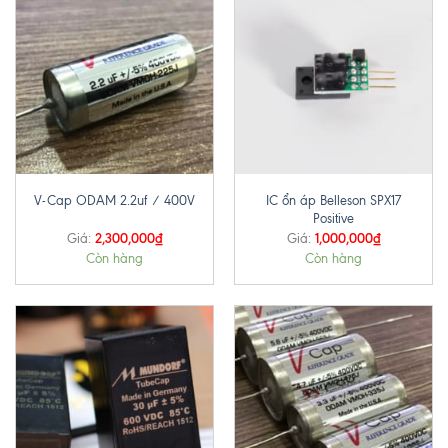
IC ổn áp Belleson SPX17
V-Cap ODAM 2.2uf / 400V
Positive
2,300,000
₫
1,000,000
₫
Giá:
Giá:
Còn hàng
Còn hàng