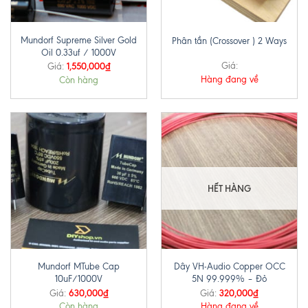
Mundorf Supreme Silver Gold
Phân tần (Crossover ) 2 Ways
Oil 0.33uf / 1000V
1,550,000
₫
Giá:
Giá:
Hàng đang về
Còn hàng
HẾT HÀNG
Mundorf MTube Cap
Dây VH-Audio Copper OCC
10uF/1000V
5N 99.999% – Đỏ
630,000
₫
320,000
₫
Giá:
Giá:
Còn hàng
Hàng đang về