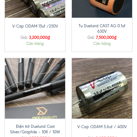
Tụ Duelund CAST AG 0.1uf
V-Cap ODAM 15uf /250V
630V
3,200,000
₫
7,500,000
₫
Giá:
Giá:
Còn hàng
Còn hàng
Điện trở Duelund Cast
V-Cap ODAM 5.6uf / 400V
Silver/Graphite – 10R / 10W