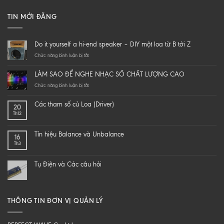
TIN MỚI ĐĂNG
Do it yourself a hi-end speaker – DIY một loa từ B tới Z
ở
Chức năng bình luận bị tắt
Do
it
LÀM SAO ĐỂ NGHE NHẠC SỐ CHẤT LƯỢNG CAO
yourself
a
ở
Chức năng bình luận bị tắt
hi-
LÀM
end
SAO
Các tham số củ Loa (Driver)
20
speaker
ĐỂ
Th12
–
NGHE
DIY
NHẠC
một
SỐ
Tín hiệu Balance và Unbalance
16
loa
CHẤT
Th3
từ
LƯỢNG
B
CAO
tới
Tụ Điện và Các câu hỏi
Z
THÔNG TIN ĐƠN VỊ QUẢN LÝ