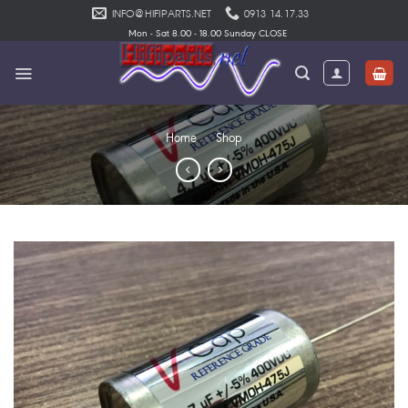
Skip
INFO@HIFIPARTS.NET
0913 14.17.33
to
Mon - Sat 8.00 - 18.00 Sunday CLOSE
content
Home
»
Shop