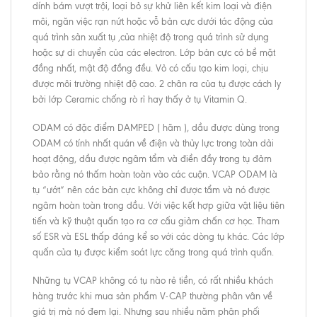
dính bám vượt trội, loại bỏ sự khử liên kết kim loại và điện
môi, ngăn việc rạn nứt hoặc vỗ bản cực dưới tác động của
quá trình sản xuất tụ ,của nhiệt độ trong quá trình sử dụng
hoặc sự di chuyển của các electron. Lớp bản cực có bề mặt
đồng nhất, mật độ đồng đều. Vỏ có cấu tạo kim loại, chịu
được môi trường nhiệt độ cao. 2 chân ra của tụ được cách ly
bởi lớp Ceramic chống rò rỉ hay thấy ở tụ Vitamin Q.
ODAM có đặc điểm DAMPED ( hãm ), dầu được dùng trong
ODAM có tính nhất quán về điện và thủy lực trong toàn dải
hoạt động, dầu được ngâm tẩm và điền đầy trong tụ đảm
bảo rằng nó thấm hoàn toàn vào các cuộn. VCAP ODAM là
tụ “ướt” nên các bản cực không chỉ được tẩm và nó được
ngâm hoàn toàn trong dầu. Với việc kết hợp giữa vật liệu tiên
tiến và kỹ thuật quấn tạo ra cơ cấu giảm chấn cơ học. Tham
số ESR và ESL thấp đáng kể so với các dòng tụ khác. Các lớp
quấn của tụ được kiểm soát lực căng trong quá trình quấn.
Những tụ VCAP không có tụ nào rẻ tiền, có rất nhiều khách
hàng trước khi mua sản phẩm V-CAP thường phân vân về
giá trị mà nó đem lại. Nhưng sau nhiều năm phân phối