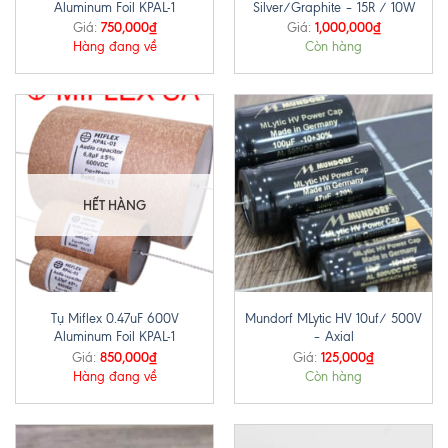
Aluminum Foil KPAL-1
Silver/Graphite – 15R / 10W
750,000
₫
1,000,000
₫
Giá:
Giá:
Hàng đang về
Còn hàng
HẾT HÀNG
Tụ Miflex 0.47uF 600V
Mundorf MLytic HV 10uf/ 500V
Aluminum Foil KPAL-1
– Axial
850,000
₫
125,000
₫
Giá:
Giá:
Hàng đang về
Còn hàng