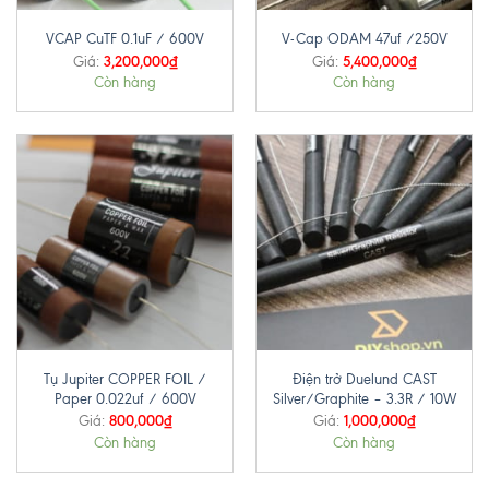
VCAP CuTF 0.1uF / 600V
V-Cap ODAM 47uf /250V
3,200,000
₫
5,400,000
₫
Giá:
Giá:
Còn hàng
Còn hàng
Tụ Jupiter COPPER FOIL /
Điện trở Duelund CAST
Paper 0.022uf / 600V
Silver/Graphite – 3.3R / 10W
800,000
₫
1,000,000
₫
Giá:
Giá:
Còn hàng
Còn hàng