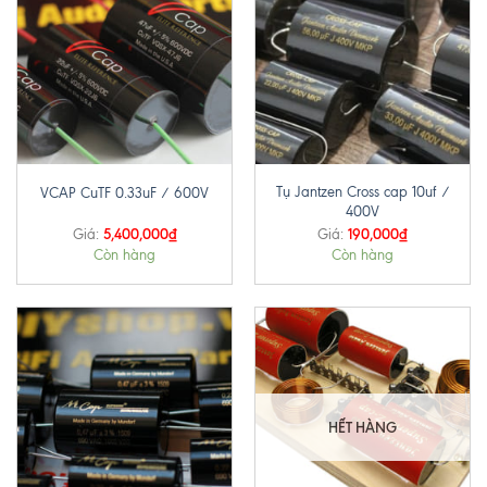
Tụ Jantzen Cross cap 10uf /
VCAP CuTF 0.33uF / 600V
400V
5,400,000
₫
190,000
₫
Giá:
Giá:
Còn hàng
Còn hàng
HẾT HÀNG