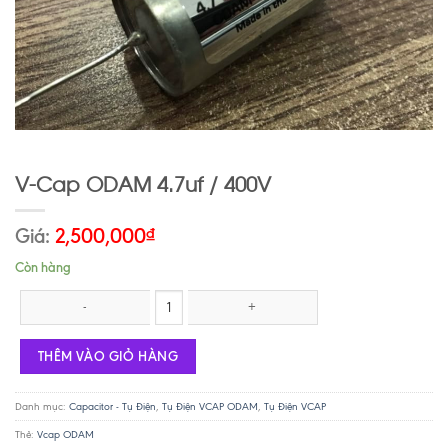
V-Cap ODAM 4.7uf / 400V
Giá:
2,500,000
₫
Còn hàng
V-Cap ODAM 4.7uf / 400V số lượng
THÊM VÀO GIỎ HÀNG
Danh mục:
Capacitor - Tụ Điện
,
Tụ Điện VCAP ODAM
,
Tụ Điện VCAP
Thẻ:
Vcap ODAM