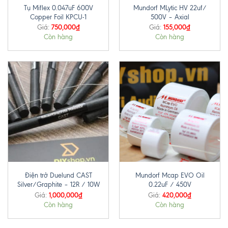
Tụ Miflex 0.047uF 600V
Mundorf MLytic HV 22uf/
Copper Foil KPCU-1
500V – Axial
750,000
₫
155,000
₫
Giá:
Giá:
Còn hàng
Còn hàng
Điện trở Duelund CAST
Mundorf Mcap EVO Oil
Silver/Graphite – 12R / 10W
0.22uF / 450V
1,000,000
₫
420,000
₫
Giá:
Giá:
Còn hàng
Còn hàng