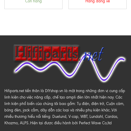
Còn hàng
Hàng đang về
Hifiparts.net tiền thân là DIYshop.vn là một trong những đơn vị cung cấp
linh kiện cho việc nâng cấp, chế tạo ampli đèn lớn nhất hiện nay. Các
linh kiện phổ biến của chúng tôi bao gồm: Tụ điện, điện trở, Cuộn cảm,
bóng đèn, jack cắm, dây dẫn các loại và nhiều phụ kiện khác..Với
nhiều thương hiểu nổi tiếng: Duelund, V-cap, WBT, Lundahl, Cardas,
Khozmo, ALPS..Hiện tại được điều hành bởi Perfect Wave Co,ltd