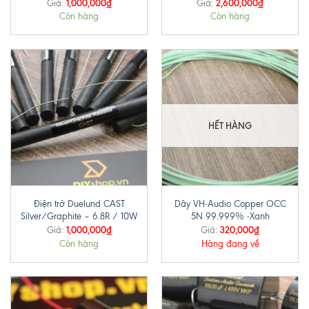
1,000,000
₫
2,600,000
₫
Giá:
Giá:
Còn hàng
Còn hàng
HẾT HÀNG
Điện trở Duelund CAST
Dây VH-Audio Copper OCC
Silver/Graphite – 6.8R / 10W
5N 99.999% -Xanh
1,000,000
₫
320,000
₫
Giá:
Giá:
Còn hàng
Hàng đang về