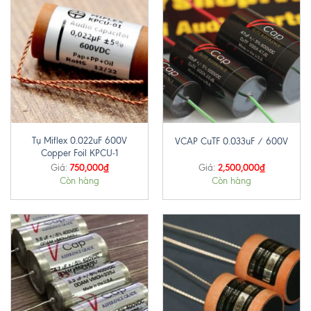
Tụ Miflex 0.022uF 600V
VCAP CuTF 0.033uF / 600V
Copper Foil KPCU-1
750,000
₫
2,500,000
₫
Giá:
Giá:
Còn hàng
Còn hàng