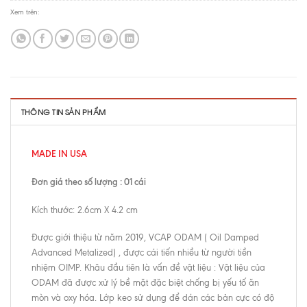
Xem trên:
THÔNG TIN SẢN PHẨM
MADE IN USA
Đơn giá theo số lượng : 01 cái
Kích thước: 2.6cm X 4.2 cm
Được giới thiệu từ năm 2019, VCAP ODAM ( Oil Damped
Advanced Metalized) , được cái tiến nhiều từ người tiền
nhiệm OIMP. Khâu đầu tiên là vấn đề vật liệu : Vật liệu của
ODAM đã được xử lý bề mặt đặc biệt chống bị yếu tố ăn
mòn và oxy hóa. Lớp keo sử dụng để dán các bản cực có độ