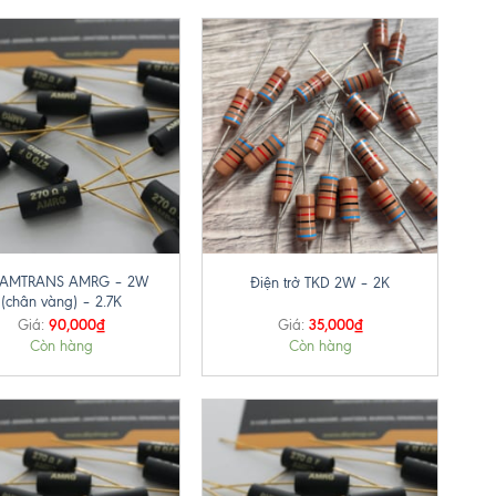
+
ở AMTRANS AMRG – 2W
Điện trở TKD 2W – 2K
(chân vàng) – 2.7K
90,000
₫
35,000
₫
Giá:
Giá:
Còn hàng
Còn hàng