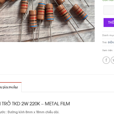
Điện trở
TH
Danh mụ
Thẻ:
ĐIỆN
Xem trên:
IN SẢN PHẨM
 TRỞ TKD 2W 220K – METAL FILM
hước : Đường kính 8mm x 18mm chiều dài.