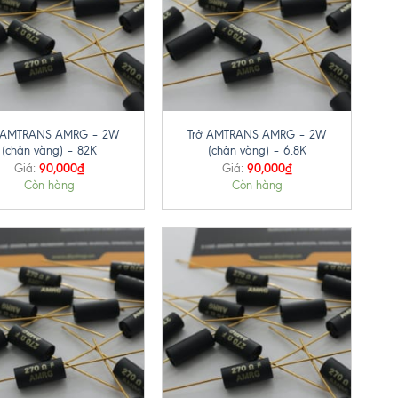
+
ở AMTRANS AMRG – 2W
Trở AMTRANS AMRG – 2W
(chân vàng) – 82K
(chân vàng) – 6.8K
90,000
₫
90,000
₫
Giá:
Giá:
Còn hàng
Còn hàng