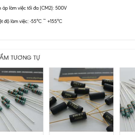
n áp làm việc tối đa (CM2): 500V
ệt độ làm việc: -55°C ~ +155°C
HẨM TƯƠNG TỰ
+
+