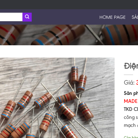
HOME PAGE
SẢ
Điệ
Giá:
Sản ph
MADE 
TKD C
công s
mạch
a
Còn hà