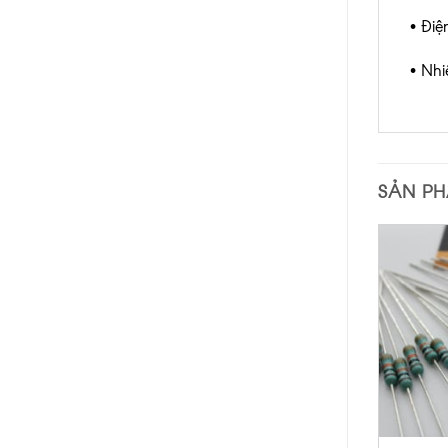
• Điệ
• Nhi
SẢN P
+