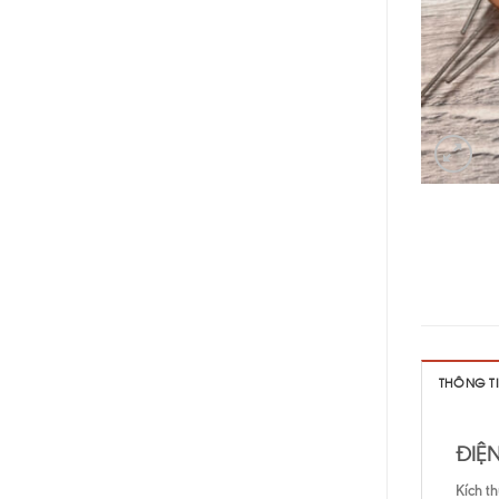
THÔNG T
ĐIỆN
Kích t