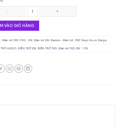
 TKD 2W - 220K số lượng
ÊM VÀO GIỎ HÀNG
c:
Điện trở TKD CM2 - 2W
,
Điện trở 2W
,
Resistor - Điện trở
,
TKD Tokyo Ko-on Denpa
 TRỞ AUDIO. ĐIỆN TRỞ 2W
,
ĐIỆN TRỞ TKD
,
Điện trở TKD 2W - 1.5K