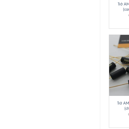
Trở A
(ca
+
Trở A
(c