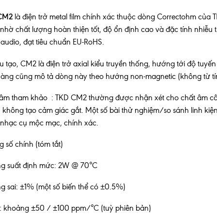
CM2
là điện trở metal film chính xác thuộc dòng Correctohm của 
nhờ chất lượng hoàn thiện tốt, độ ổn định cao và đặc tính nhi
audio, đạt tiêu chuẩn EU-RoHS.
u tạo, CM2 là điện trở axial kiểu truyền thống, hướng tới độ tuyến 
àng cũng mô tả dòng này theo hướng non-magnetic (không từ tí
âm tham khảo : TKD CM2 thường được nhận xét cho chất âm cân b
, không tạo cảm giác gắt. Một số bài thử nghiệm/so sánh linh kiệ
nhạc cụ mộc mạc, chính xác.
 số chính (tóm tắt)
g suất định mức: 2W @ 70°C
g sai: ±1% (một số biến thể có ±0.5%)
: khoảng ±50 / ±100 ppm/°C (tuỳ phiên bản)