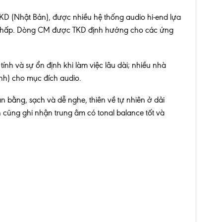
TKD (Nhật Bản), được nhiều hệ thống audio hi-end lựa
ễu thấp. Dòng CM được TKD định hướng cho các ứng
tính và sự ổn định khi làm việc lâu dài; nhiều nhà
nh) cho mục đích audio.
ằng, sạch và dễ nghe, thiên về tự nhiên ở dải
n cũng ghi nhận trung âm có tonal balance tốt và