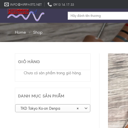
Skip
INFO@HIFIPARTS.NET
0913 14.17.33
to
Tìm
content
kiếm:
Home
»
Shop
GIỎ HÀNG
Chưa có sản phẩm trong giỏ hàng.
DANH MỤC SẢN PHẨM
TKD Tokyo Ko-on Denpa
×