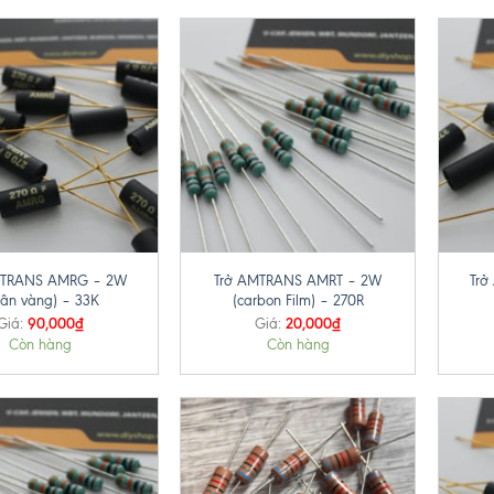
+
+
MTRANS AMRG – 2W
Trở AMTRANS AMRT – 2W
Tr
hân vàng) – 33K
(carbon Film) – 270R
90,000
₫
20,000
₫
Giá:
Giá:
Còn hàng
Còn hàng