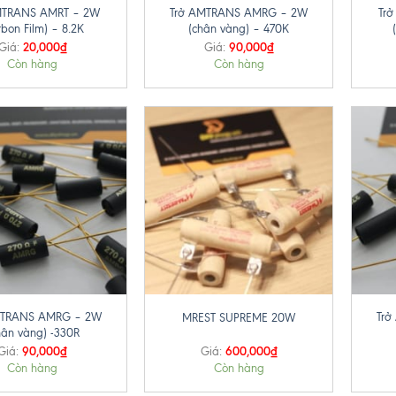
MTRANS AMRT – 2W
Trở AMTRANS AMRG – 2W
Tr
rbon Film) – 8.2K
(chân vàng) – 470K
20,000
₫
90,000
₫
Giá:
Giá:
Còn hàng
Còn hàng
+
+
MTRANS AMRG – 2W
Tr
MREST SUPREME 20W
hân vàng) -330R
90,000
₫
600,000
₫
Giá:
Giá:
Còn hàng
Còn hàng