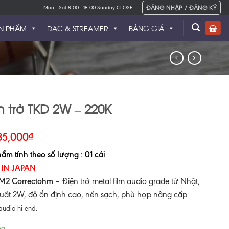
ĐĂNG NHẬP / ĐĂNG KÝ
Mon - Sat 8.00 - 18.00 Sunday CLOSE
N PHẨM
DAC & STREAMER
BẢNG GIÁ
n trở TKD 2W – 220K
35,000
₫
ẩm tính theo số lượng : 01 cái
IN JAPAN
M2 Correctohm
– Điện trở metal film audio grade từ Nhật,
uất 2W, độ ổn định cao, nền sạch, phù hợp nâng cấp
udio hi-end.
ng