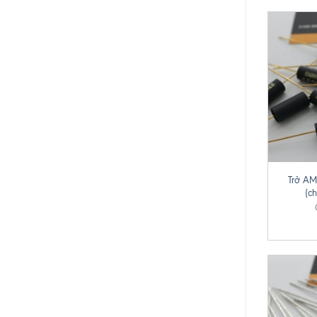
+
Trở A
(c