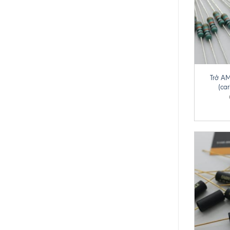
+
Trở A
(ca