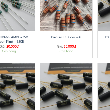
+
+
MTRANS AMRT – 2W
Tr
Điện trở TKD 2W- 43K
rbon Film) – 820R
20,000
₫
35,000
₫
Giá:
Giá:
Còn hàng
Còn hàng