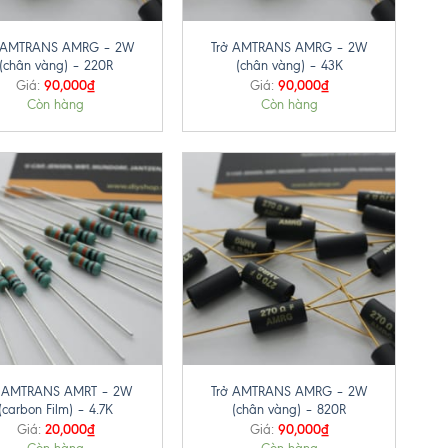
+
ở AMTRANS AMRG – 2W
Trở AMTRANS AMRG – 2W
(chân vàng) – 220R
(chân vàng) – 43K
90,000
₫
90,000
₫
Giá:
Giá:
Còn hàng
Còn hàng
+
ở AMTRANS AMRT – 2W
Trở AMTRANS AMRG – 2W
(carbon Film) – 4.7K
(chân vàng) – 820R
20,000
₫
90,000
₫
Giá:
Giá: