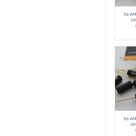
+
Trở A
(c
+
Trở A
(c