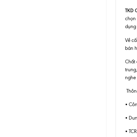
TKD 
chọn 
dụng 
Về cấ
bán h
Chất 
trung
nghe 
Thông
• Côn
• Dun
• TCR