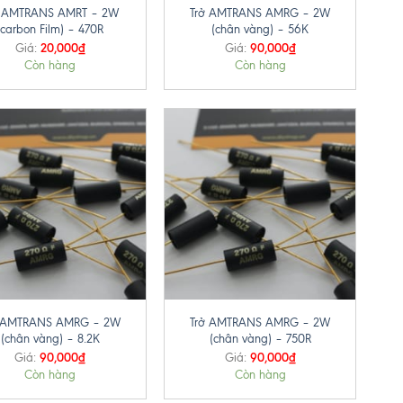
ở AMTRANS AMRT – 2W
Trở AMTRANS AMRG – 2W
(carbon Film) – 470R
(chân vàng) – 56K
20,000
₫
90,000
₫
Giá:
Giá:
Còn hàng
Còn hàng
+
ở AMTRANS AMRG – 2W
Trở AMTRANS AMRG – 2W
(chân vàng) – 8.2K
(chân vàng) – 750R
90,000
₫
90,000
₫
Giá:
Giá:
Còn hàng
Còn hàng