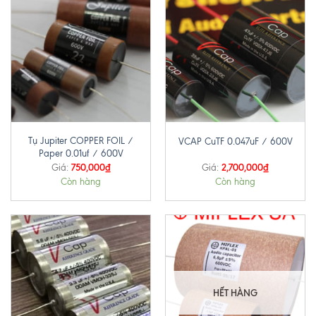
Tụ Jupiter COPPER FOIL /
VCAP CuTF 0.047uF / 600V
Paper 0.01uf / 600V
750,000
₫
2,700,000
₫
Giá:
Giá:
Còn hàng
Còn hàng
HẾT HÀNG