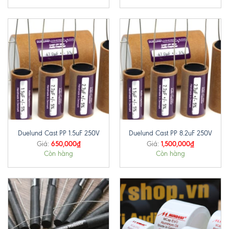
Duelund Cast PP 1.5uF 250V
Duelund Cast PP 8.2uF 250V
650,000
₫
1,500,000
₫
Giá:
Giá:
Còn hàng
Còn hàng