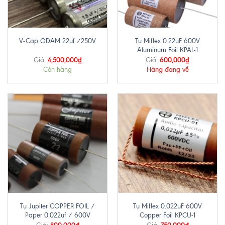
Tụ Miflex 0.22uF 600V
V-Cap ODAM 22uf /250V
Aluminum Foil KPAL-1
4,500,000
₫
600,000
₫
Giá:
Giá:
Còn hàng
Hàng đang về
Tụ Jupiter COPPER FOIL /
Tụ Miflex 0.022uF 600V
Paper 0.022uf / 600V
Copper Foil KPCU-1