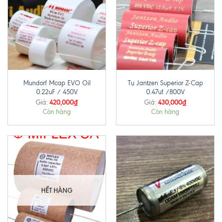
Mundorf Mcap EVO Oil
Tụ Jantzen Superior Z-Cap
0.22uF / 450V
0.47uf /800V
420,000
₫
430,000
₫
Giá:
Giá:
Còn hàng
Còn hàng
HẾT HÀNG