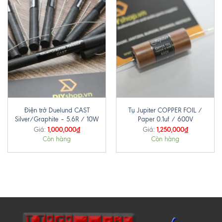
Điện trở Duelund CAST
Tụ Jupiter COPPER FOIL /
Silver/Graphite – 5.6R / 10W
Paper 0.1uf / 600V
1,000,000
₫
1,250,000
₫
Giá:
Giá:
Còn hàng
Còn hàng