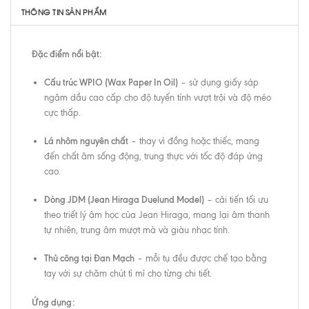
THÔNG TIN SẢN PHẨM
Đặc điểm nổi bật:
Cấu trúc WPIO (Wax Paper In Oil)
– sử dụng giấy sáp
ngâm dầu cao cấp cho độ tuyến tính vượt trội và độ méo
cực thấp.
Lá nhôm nguyên chất
– thay vì đồng hoặc thiếc, mang
đến chất âm sống động, trung thực với tốc độ đáp ứng
cao.
Dòng JDM (Jean Hiraga Duelund Model)
– cải tiến tối ưu
theo triết lý âm học của Jean Hiraga, mang lại âm thanh
tự nhiên, trung âm mượt mà và giàu nhạc tính.
Thủ công tại Đan Mạch
– mỗi tụ đều được chế tạo bằng
tay với sự chăm chút tỉ mỉ cho từng chi tiết.
Ứng dụng: