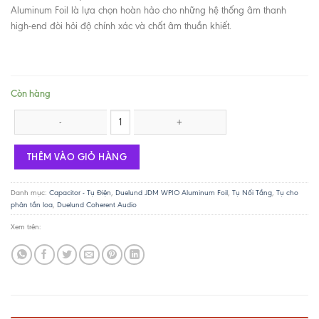
Aluminum Foil là lựa chọn hoàn hảo cho những hệ thống âm thanh
high-end đòi hỏi độ chính xác và chất âm thuần khiết.
Còn hàng
Duelund JDM Paper in Oil Aluminum 0.47uF 630V số lượng
THÊM VÀO GIỎ HÀNG
Danh mục:
Capacitor - Tụ Điện
,
Duelund JDM WPIO Aluminum Foil
,
Tụ Nối Tầng
,
Tụ cho
phân tần loa
,
Duelund Coherent Audio
Xem trên: