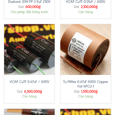
Duelund JDM PP 3.9uF 250V
VCAP CuTF 0.01uF / 600V
600,000
₫
2,100,000
₫
Giá:
Giá:
Cho phép đặt hàng trước
Còn hàng
Tụ Miflex 0.47uF 600V Copper
VCAP CuTF 0.47uF / 600V
Foil KPCU-1
6,500,000
₫
1,550,000
₫
Giá:
Giá:
Còn hàng
Còn hàng