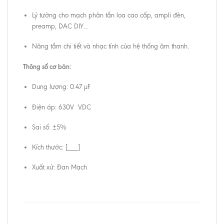
Lý tưởng cho mạch phân tần loa cao cấp, ampli đèn,
preamp, DAC DIY…
Nâng tầm chi tiết và nhạc tính của hệ thống âm thanh.
Thông số cơ bản:
Dung lượng: 0.47 µF
Điện áp: 630V VDC
Sai số: ±5%
Kích thước: [___]
Xuất xứ: Đan Mạch