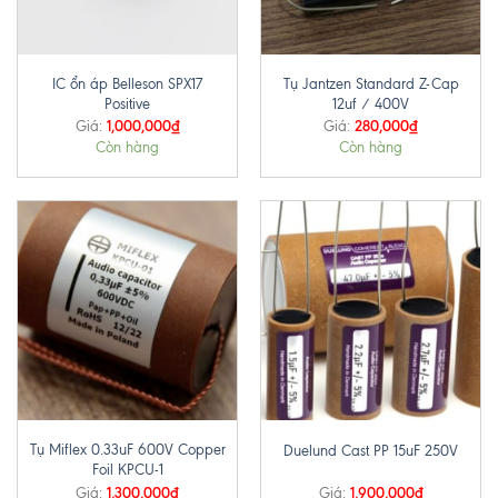
IC ổn áp Belleson SPX17
Tụ Jantzen Standard Z-Cap
Positive
12uf / 400V
1,000,000
₫
280,000
₫
Giá:
Giá:
Còn hàng
Còn hàng
Tụ Miflex 0.33uF 600V Copper
Duelund Cast PP 15uF 250V
Foil KPCU-1
1,300,000
₫
1,900,000
₫
Giá:
Giá: