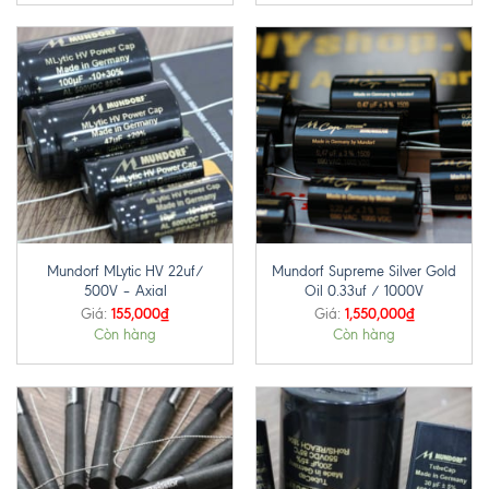
Mundorf MLytic HV 22uf/
Mundorf Supreme Silver Gold
500V – Axial
Oil 0.33uf / 1000V
155,000
₫
1,550,000
₫
Giá:
Giá:
Còn hàng
Còn hàng