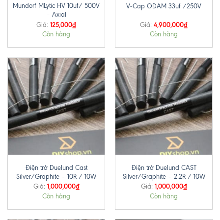
Mundorf MLytic HV 10uf/ 500V
V-Cap ODAM 33uf /250V
– Axial
125,000
₫
4,900,000
₫
Giá:
Giá:
Còn hàng
Còn hàng
Điện trở Duelund Cast
Điện trở Duelund CAST
Silver/Graphite – 10R / 10W
Silver/Graphite – 2.2R / 10W
1,000,000
₫
1,000,000
₫
Giá:
Giá:
Còn hàng
Còn hàng