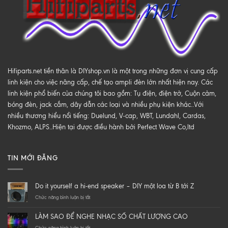
Hifiparts.net tiền thân là DIYshop.vn là một trong những đơn vị cung cấp
linh kiện cho việc nâng cấp, chế tạo ampli đèn lớn nhất hiện nay. Các
linh kiện phổ biến của chúng tôi bao gồm: Tụ điện, điện trở, Cuộn cảm,
bóng đèn, jack cắm, dây dẫn các loại và nhiều phụ kiện khác..Với
nhiều thương hiểu nổi tiếng: Duelund, V-cap, WBT, Lundahl, Cardas,
Khozmo, ALPS..Hiện tại được điều hành bởi Perfect Wave Co,ltd
TIN MỚI ĐĂNG
Do it yourself a hi-end speaker – DIY một loa từ B tới Z
ở
Chức năng bình luận bị tắt
Do
it
LÀM SAO ĐỂ NGHE NHẠC SỐ CHẤT LƯỢNG CAO
yourself
a
ở
Chức năng bình luận bị tắt