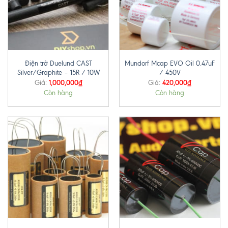
Điện trở Duelund CAST
Mundorf Mcap EVO Oil 0.47uF
Silver/Graphite – 15R / 10W
/ 450V
1,000,000
₫
420,000
₫
Giá:
Giá:
Còn hàng
Còn hàng