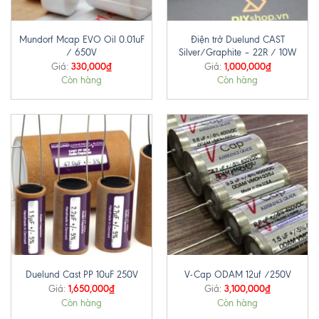
Mundorf Mcap EVO Oil 0.01uF
Điện trở Duelund CAST
/ 650V
Silver/Graphite – 22R / 10W
330,000
₫
1,000,000
₫
Giá:
Giá:
Còn hàng
Còn hàng
Duelund Cast PP 10uF 250V
V-Cap ODAM 12uf /250V
1,650,000
₫
3,100,000
₫
Giá:
Giá:
Còn hàng
Còn hàng