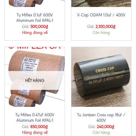
Tụ Miflex 0.1uF 600V
V-Cap ODAM 1.0uf / 400V
Aluminum Foil KPAL-1
500,000
₫
2,100,000
₫
Giá:
Giá:
Hàng đang về
Còn hàng
HẾT HÀNG
Tụ Miflex 0.47uF 600V
Tụ Jantzen Cross cap 18uf /
Aluminum Foil KPAL-1
400V
850,000
₫
240,000
₫
Giá:
Giá:
Hàng đang về
Còn hàng