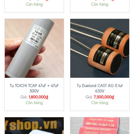
Còn hàng
Còn hàng
Tụ TOICHI TCAP 47uF + 47uF
Tụ Duelund CAST AG 0.1uf
500V
630V
1,800,000
₫
7,500,000
₫
Giá:
Giá:
Còn hàng
Còn hàng