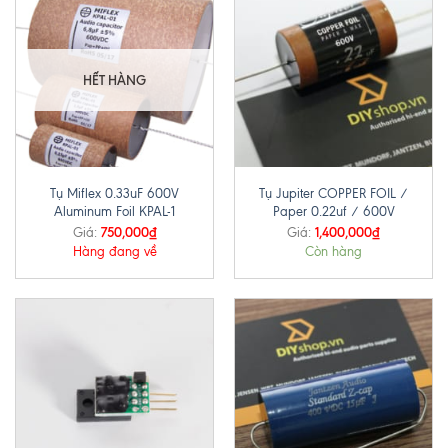
HẾT HÀNG
Tụ Miflex 0.33uF 600V
Tụ Jupiter COPPER FOIL /
Aluminum Foil KPAL-1
Paper 0.22uf / 600V
750,000
₫
1,400,000
₫
Giá:
Giá:
Hàng đang về
Còn hàng