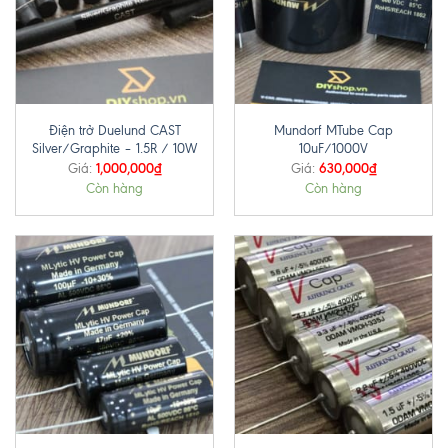
Điện trở Duelund CAST
Mundorf MTube Cap
Silver/Graphite – 1.5R / 10W
10uF/1000V
1,000,000
₫
630,000
₫
Giá:
Giá:
Còn hàng
Còn hàng