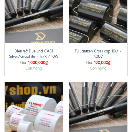
Điện trở Duelund CAST
Tụ Jantzen Cross cap 10uf /
Silver/Graphite – 4.7R / 10W
400V
1,000,000
₫
190,000
₫
Giá:
Giá:
Còn hàng
Còn hàng