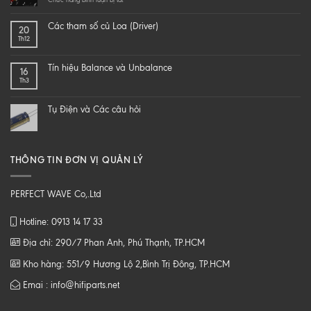
hi-
LÀM
end
SAO
Các tham số củ Loa (Driver)
20
speaker
ĐỂ
Th12
–
NGHE
DIY
NHẠC
một
SỐ
Tín hiệu Balance và Unbalance
16
loa
CHẤT
Th3
từ
LƯỢNG
B
CAO
tới
Tụ Điện và Các câu hỏi
Z
THÔNG TIN ĐƠN VỊ QUẢN LÝ
PERFECT WAVE Co,.Ltd
Hotline: 0913 14 17 33
Địa chỉ: 290/7 Phan Anh, Phú Thạnh, TP.HCM
Kho hàng: 551/9 Hương Lộ 2,Bình Trị Đông, TP.HCM
Emai : info@hifiparts.net