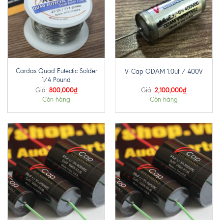
Cardas Quad Eutectic Solder
V-Cap ODAM 1.0uf / 400V
1/4 Pound
800,000
₫
2,100,000
₫
Giá:
Giá:
Còn hàng
Còn hàng