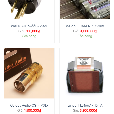
WATTGATE 5266i – clear
V-Cap ODAM 12uf /250V
500,000
₫
3,100,000
₫
Giá:
Giá:
Còn hàng
Còn hàng
Cardas Audio CG – MXLR
Lundahl LL-1667 / 15mA
1,500,000
₫
3,200,000
₫
Giá:
Giá: