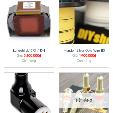
Lundahl LL-1673 / 15H
Mundorf Silver Gold Wire 110
3,300,000
₫
1,900,000
₫
Giá:
Giá:
Còn hàng
Còn hàng
HẾT HÀNG