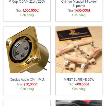
Chì hàn Mundorf M-solder
V-Cap ODAM 22uf /250V
Supreme
4,500,000
₫
1,650,000
₫
Giá:
Giá:
Còn hàng
Còn hàng
Cardas Audio CM – FXLR
MREST SUPREME 20W
950,000
₫
600,000
₫
Giá:
Giá:
Còn hàng
Còn hàng