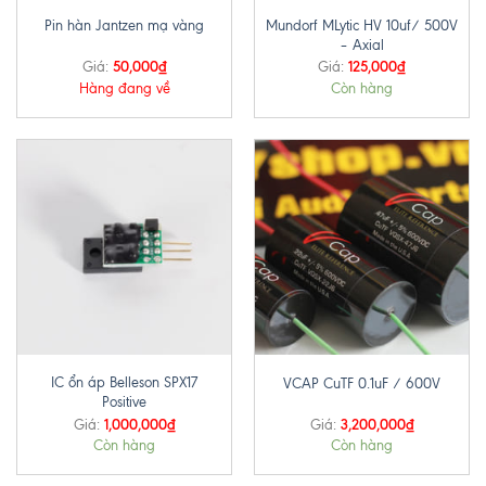
Mundorf MLytic HV 10uf/ 500V
Pin hàn Jantzen mạ vàng
– Axial
50,000
₫
125,000
₫
Giá:
Giá:
Hàng đang về
Còn hàng
IC ổn áp Belleson SPX17
VCAP CuTF 0.1uF / 600V
Positive
1,000,000
₫
3,200,000
₫
Giá:
Giá:
Còn hàng
Còn hàng