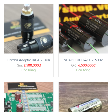
Cardas Adaptor FRCA – FXLR
VCAP CuTF 0.47uF / 600V
2,500,000
₫
6,500,000
₫
Giá:
Giá:
Còn hàng
Còn hàng