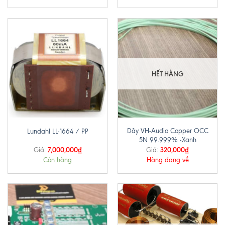
HẾT HÀNG
Dây VH-Audio Copper OCC
Lundahl LL-1664 / PP
5N 99.999% -Xanh
7,000,000
₫
320,000
₫
Giá:
Giá:
Còn hàng
Hàng đang về