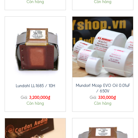
Còn hàng
Còn hàng
Mundorf Mcap EVO Oil 0.01uF
Lundahl LL-1685 / 10H
/ 650V
3,200,000
₫
330,000
₫
Giá:
Giá:
Còn hàng
Còn hàng