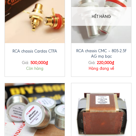
HẾT HÀNG
RCA chassis CMC – 805-2.5F
RCA chassis Cardas CTFA
AG mạ bạc
500,000
₫
220,000
₫
Giá:
Giá:
Còn hàng
Hàng đang về