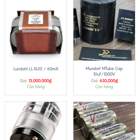
Mundorf MTube Cap
Lundahl LL-1620 / 60mA
10uF/1000V
13,000,000
₫
630,000
₫
Giá:
Giá:
Còn hàng
Còn hàng