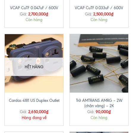
VCAP CuTF 0.047uF / 600V
VCAP CuTF 0.033uF / 600V
2,700,000
₫
2,500,000
₫
Giá:
Giá:
Còn hàng
Còn hàng
HẾT HÀNG
Trở AMTRANS AMRG – 2W
Cardas 4181 US Duplex Outlet
(chân vàng) – 2K
2,650,000
₫
90,000
₫
Giá:
Giá:
Hàng đang về
Còn hàng