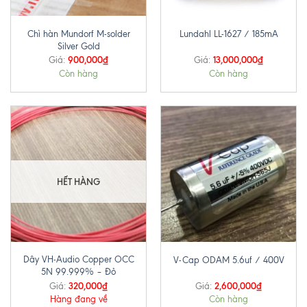
Chì hàn Mundorf M-solder
Lundahl LL-1627 / 185mA
Silver Gold
900,000
₫
13,000,000
₫
Giá:
Giá:
Còn hàng
Còn hàng
HẾT HÀNG
Dây VH-Audio Copper OCC
V-Cap ODAM 5.6uf / 400V
5N 99.999% – Đỏ
320,000
₫
2,600,000
₫
Giá:
Giá:
Hàng đang về
Còn hàng