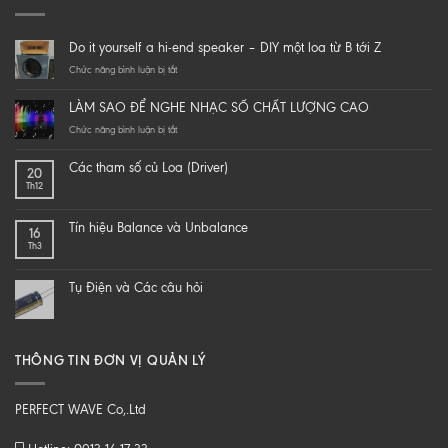
Do it yourself a hi-end speaker – DIY một loa từ B tới Z
ở
Chức năng bình luận bị tắt
Do
it
LÀM SAO ĐỂ NGHE NHẠC SỐ CHẤT LƯỢNG CAO
yourself
a
ở
Chức năng bình luận bị tắt
hi-
LÀM
end
SAO
Các tham số củ Loa (Driver)
20
speaker
ĐỂ
Th12
–
NGHE
DIY
NHẠC
một
SỐ
Tín hiệu Balance và Unbalance
16
loa
CHẤT
Th3
từ
LƯỢNG
B
CAO
tới
Tụ Điện và Các câu hỏi
Z
THÔNG TIN ĐƠN VỊ QUẢN LÝ
PERFECT WAVE Co,.Ltd