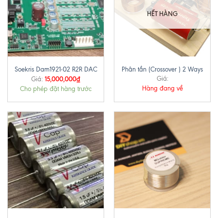
HẾT HÀNG
Soekris Dam1921-02 R2R DAC
Phân tần (Crossover ) 2 Ways
15,000,000
₫
Giá:
Giá:
Hàng đang về
Cho phép đặt hàng trước