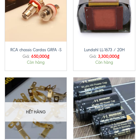
RCA chassis Cardas GRFA -S
Lundahl LL-1673 / 20H
650,000
₫
3,300,000
₫
Giá:
Giá:
Còn hàng
Còn hàng
HẾT HÀNG