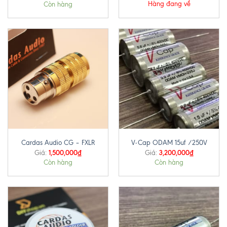
Hàng đang về
Còn hàng
Cardas Audio CG – FXLR
V-Cap ODAM 15uf /250V
1,500,000
₫
3,200,000
₫
Giá:
Giá:
Còn hàng
Còn hàng