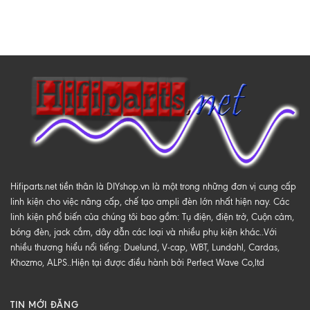
Hifiparts.net tiền thân là DIYshop.vn là một trong những đơn vị cung cấp
linh kiện cho việc nâng cấp, chế tạo ampli đèn lớn nhất hiện nay. Các
linh kiện phổ biến của chúng tôi bao gồm: Tụ điện, điện trở, Cuộn cảm,
bóng đèn, jack cắm, dây dẫn các loại và nhiều phụ kiện khác..Với
nhiều thương hiểu nổi tiếng: Duelund, V-cap, WBT, Lundahl, Cardas,
Khozmo, ALPS..Hiện tại được điều hành bởi Perfect Wave Co,ltd
TIN MỚI ĐĂNG