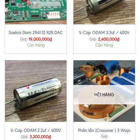
Soekris Dam 2941-12 R2R DAC
V-Cap ODAM 3.3uf / 400V
19,000,000
₫
2,400,000
₫
Giá:
Giá:
Còn hàng
Còn hàng
HẾT HÀNG
V-Cap ODAM 2.2uf / 400V
Phân tần (Crossover ) 3 Ways
2,300,000
₫
Giá:
Giá: