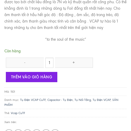
được tạo bởi chất liệu đồng là 7N và kỹ thuật quấn rất công phu. Có thể
khẳng định là 1 trong những dòng tụ Foil đồng tốt nhất hiện nay. Cho
âm thanh tốt ở hầu hết góc độ : Độ động , âm sắc, độ trong trẻo, độ
chính xác, âm thanh giàu nhạc tính và cân bằng . VCAP tự hào là 1
trong những tụ cho âm thanh tốt nhất trên thế giới hiện nay
“to the soul of the music”
Còn hàng
VCAP CuTF 0.01uF / 600V số lượng
THÊM VÀO GIỎ HÀNG
Mã:
1101
Danh mục:
Tụ Điện VCAP CuTF
,
Capacitor - Tụ Điện
,
Tụ Nối Tầng
,
Tụ Điện VCAP
,
SẢN
PHẨM
Thẻ:
Vcap CuTF
Xem trên: