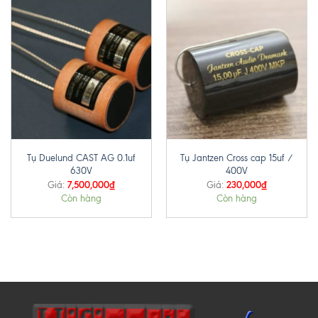
Tụ Duelund CAST AG 0.1uf
Tụ Jantzen Cross cap 15uf /
630V
400V
7,500,000
₫
230,000
₫
Giá:
Giá:
Còn hàng
Còn hàng