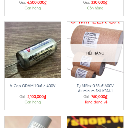
4,500,000
₫
330,000
₫
Giá:
Giá:
Còn hàng
Còn hàng
HẾT HÀNG
Tụ Miflex 0.33uF 600V
V-Cap ODAM 1.0uf / 400V
Aluminum Foil KPAL-1
2,100,000
₫
750,000
₫
Giá:
Giá:
Còn hàng
Hàng đang về