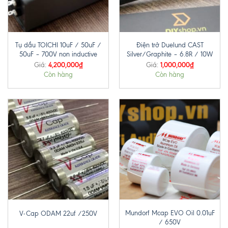
Tụ dầu TOICHI 10uF / 50uF /
Điện trở Duelund CAST
50uF – 700V non inductive
Silver/Graphite – 6.8R / 10W
4,200,000
₫
1,000,000
₫
Giá:
Giá:
Còn hàng
Còn hàng
Mundorf Mcap EVO Oil 0.01uF
V-Cap ODAM 22uf /250V
/ 650V