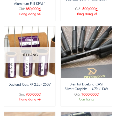
Aluminum Foil KPAL-1
850,000
₫
600,000
₫
Giá:
Giá:
Hàng đang về
Hàng đang về
HẾT HÀNG
Điện trở Duelund CAST
Duelund Cast PP 2.2uF 250V
Silver/Graphite – 4.7R / 10W
700,000
₫
1,000,000
₫
Giá:
Giá:
Hàng đang về
Còn hàng