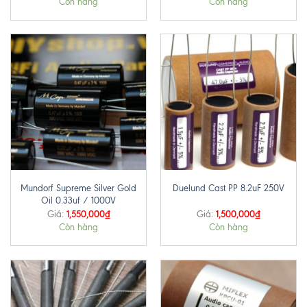
Còn hàng
Còn hàng
Mundorf Supreme Silver Gold
Duelund Cast PP 8.2uF 250V
Oil 0.33uf / 1000V
1,550,000
₫
1,500,000
₫
Giá:
Giá:
Còn hàng
Còn hàng