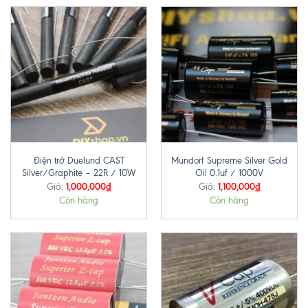
Điện trở Duelund CAST
Mundorf Supreme Silver Gold
Silver/Graphite – 22R / 10W
Oil 0.1uf / 1000V
1,000,000
₫
1,100,000
₫
Giá:
Giá:
Còn hàng
Còn hàng