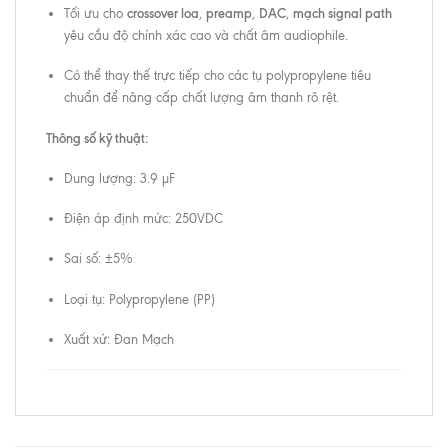
crossover loa
preamp
DAC
mạch signal path
Tối ưu cho
,
,
,
yêu cầu độ chính xác cao và chất âm audiophile.
Có thể thay thế trực tiếp cho các tụ polypropylene tiêu
chuẩn để nâng cấp chất lượng âm thanh rõ rệt.
Thông số kỹ thuật:
Dung lượng: 3.9 µF
Điện áp định mức: 250VDC
Sai số: ±5%
Loại tụ: Polypropylene (PP)
Xuất xứ: Đan Mạch