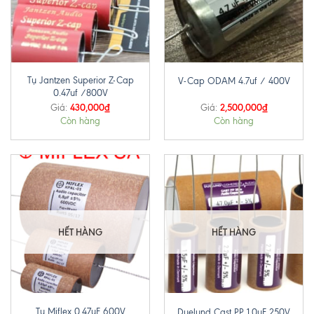
Tụ Jantzen Superior Z-Cap
V-Cap ODAM 4.7uf / 400V
0.47uf /800V
430,000
₫
2,500,000
₫
Giá:
Giá:
Còn hàng
Còn hàng
HẾT HÀNG
HẾT HÀNG
Tụ Miflex 0.47uF 600V
Duelund Cast PP 1.0uF 250V