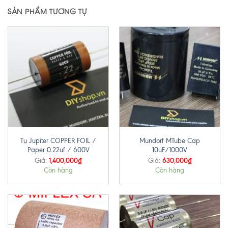
SẢN PHẨM TƯƠNG TỰ
Tụ Jupiter COPPER FOIL /
Mundorf MTube Cap
Paper 0.22uf / 600V
10uF/1000V
1,400,000
₫
630,000
₫
Giá:
Giá:
Còn hàng
Còn hàng