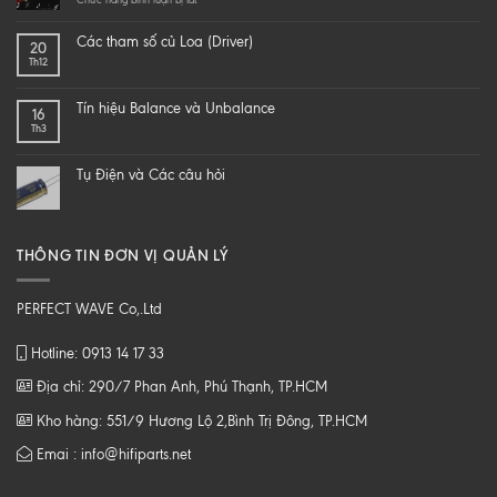
hi-
LÀM
end
SAO
Các tham số củ Loa (Driver)
20
speaker
ĐỂ
Th12
–
NGHE
DIY
NHẠC
một
SỐ
Tín hiệu Balance và Unbalance
16
loa
CHẤT
Th3
từ
LƯỢNG
B
CAO
tới
Tụ Điện và Các câu hỏi
Z
THÔNG TIN ĐƠN VỊ QUẢN LÝ
PERFECT WAVE Co,.Ltd
Hotline: 0913 14 17 33
Địa chỉ: 290/7 Phan Anh, Phú Thạnh, TP.HCM
Kho hàng: 551/9 Hương Lộ 2,Bình Trị Đông, TP.HCM
Emai : info@hifiparts.net