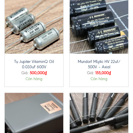
Tụ Jupiter VitaminQ Oil
Mundorf MLytic HV 22uf/
0.033uF 600V
500V – Axial
500,000
₫
155,000
₫
Giá:
Giá:
Còn hàng
Còn hàng