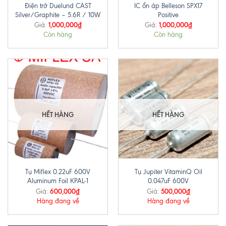
Điện trở Duelund CAST
IC ổn áp Belleson SPX17
Silver/Graphite – 5.6R / 10W
Positive
1,000,000
₫
1,000,000
₫
Giá:
Giá:
Còn hàng
Còn hàng
HẾT HÀNG
HẾT HÀNG
Tụ Miflex 0.22uF 600V
Tụ Jupiter VitaminQ Oil
Aluminum Foil KPAL-1
0.047uF 600V
600,000
₫
500,000
₫
Giá:
Giá:
Hàng đang về
Hàng đang về