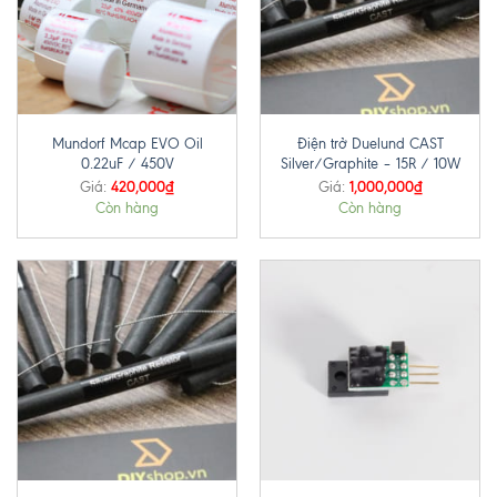
Mundorf Mcap EVO Oil
Điện trở Duelund CAST
0.22uF / 450V
Silver/Graphite – 15R / 10W
420,000
₫
1,000,000
₫
Giá:
Giá:
Còn hàng
Còn hàng