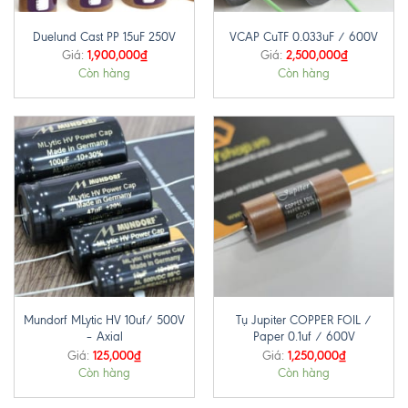
Duelund Cast PP 15uF 250V
VCAP CuTF 0.033uF / 600V
1,900,000
₫
2,500,000
₫
Giá:
Giá:
Còn hàng
Còn hàng
Mundorf MLytic HV 10uf/ 500V
Tụ Jupiter COPPER FOIL /
– Axial
Paper 0.1uf / 600V
125,000
₫
1,250,000
₫
Giá:
Giá:
Còn hàng
Còn hàng