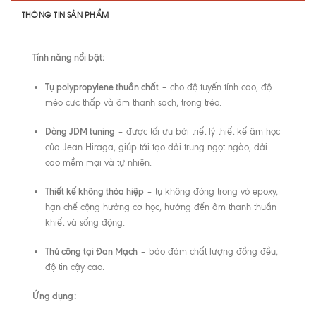
THÔNG TIN SẢN PHẨM
Tính năng nổi bật:
Tụ polypropylene thuần chất
– cho độ tuyến tính cao, độ
méo cực thấp và âm thanh sạch, trong trẻo.
Dòng JDM tuning
– được tối ưu bởi triết lý thiết kế âm học
của Jean Hiraga, giúp tái tạo dải trung ngọt ngào, dải
cao mềm mại và tự nhiên.
Thiết kế không thỏa hiệp
– tụ không đóng trong vỏ epoxy,
hạn chế cộng hưởng cơ học, hướng đến âm thanh thuần
khiết và sống động.
Thủ công tại Đan Mạch
– bảo đảm chất lượng đồng đều,
độ tin cậy cao.
Ứng dụng: