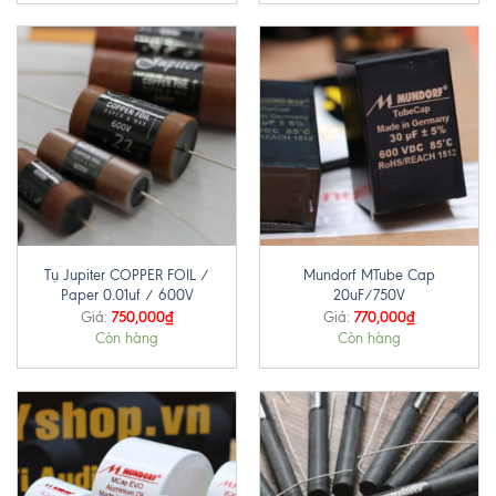
Tụ Jupiter COPPER FOIL /
Mundorf MTube Cap
Paper 0.01uf / 600V
20uF/750V
750,000
₫
770,000
₫
Giá:
Giá:
Còn hàng
Còn hàng