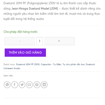
Duelund JDM PP (Polypropylene) 250V là tụ âm thanh cao cấp thuộc
Jean Hiraga Duelund Model (JDM)
dòng
– được thiết kế dành riêng cho
những người yêu nhạc tìm kiếm chất âm tinh tế, mượt mà và trung thực
tuyệt đối trong hệ thống audio.
Cho phép đặt hàng trước
Duelund JDM PP 3.9uF 250V số lượng
THÊM VÀO GIỎ HÀNG
Danh mục:
Duelund JDM PP 250V
,
Capacitor - Tụ Điện
,
Tụ cho phân tần loa
,
Duelund
Coherent Audio
Xem trên: