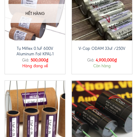
HẾT HÀNG
Tụ Miflex 0.1uF 600V
V-Cap ODAM 33uf /250V
Aluminum Foil KPAL-1
500,000
₫
4,900,000
₫
Giá:
Giá:
Hàng đang về
Còn hàng