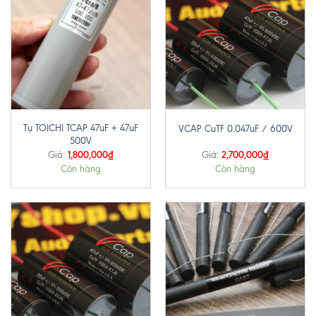
Tụ TOICHI TCAP 47uF + 47uF
VCAP CuTF 0.047uF / 600V
500V
1,800,000
₫
2,700,000
₫
Giá:
Giá:
Còn hàng
Còn hàng