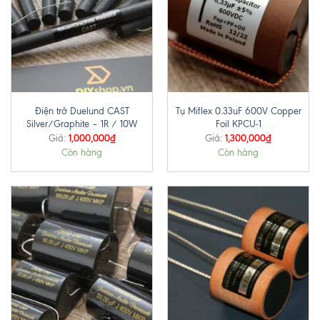
Điện trở Duelund CAST
Tụ Miflex 0.33uF 600V Copper
Silver/Graphite – 1R / 10W
Foil KPCU-1
1,000,000
₫
1,300,000
₫
Giá:
Giá:
Còn hàng
Còn hàng