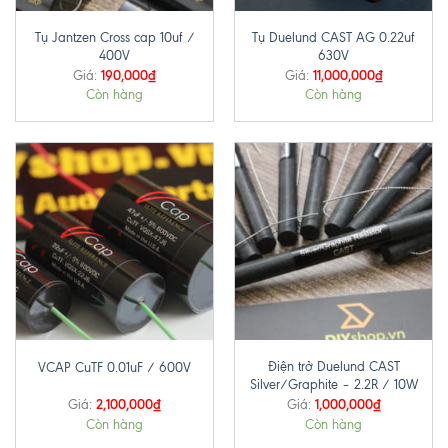
Tụ Jantzen Cross cap 10uf /
Tụ Duelund CAST AG 0.22uf
400V
630V
190,000
₫
11,000,000
₫
Giá:
Giá:
Còn hàng
Còn hàng
Điện trở Duelund CAST
VCAP CuTF 0.01uF / 600V
Silver/Graphite – 2.2R / 10W
2,100,000
₫
1,000,000
₫
Giá:
Giá:
Còn hàng
Còn hàng