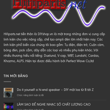
Hifiparts.net tiền thân là DIYshop.vn là một trong những đơn vị cung cấp
linh kiện cho việc nâng cấp, chế tạo ampli đèn lớn nhất hiện nay. Các
linh kiện phổ biến của chúng tôi bao gồm: Tụ điện, điện trở, Cuộn cảm,
bóng đèn, jack cắm, dây dẫn các loại và nhiều phụ kiện khác..Với
nhiều thương hiểu nổi tiếng: Duelund, V-cap, WBT, Lundahl, Cardas,
Khozmo, ALPS..Hiện tại được điều hành bởi Perfect Wave Co,ltd
TIN MỚI ĐĂNG
Do it yourself a hi-end speaker – DIY một loa từ B tới Z
ở
Chức năng bình luận bị tắt
Do
it
LÀM SAO ĐỂ NGHE NHẠC SỐ CHẤT LƯỢNG CAO
yourself
a
ở
Chức năng bình luận bị tắt