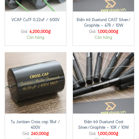
Điện trở Duelund CAST Silver/
VCAP CuTF 0.22uF / 600V
Graphite – 47R / 10W
4,200,000
₫
1,000,000
₫
Giá:
Giá:
Còn hàng
Còn hàng
Tụ Jantzen Cross cap 18uf /
Điện trở Duelund Cast
400V
Silver/Graphite – 10R / 10W
240,000
₫
1,000,000
₫
Giá:
Giá: