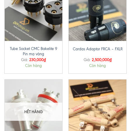
Tube Socket CMC Bakelite 9
Cardas Adaptor FRCA – FXLR
Pin mạ vàng
230,000
₫
2,500,000
₫
Giá:
Giá:
Còn hàng
Còn hàng
HẾT HÀNG