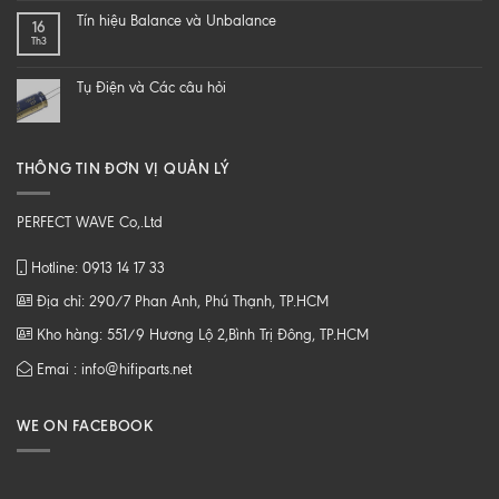
một
SỐ
Tín hiệu Balance và Unbalance
16
loa
CHẤT
Th3
từ
LƯỢNG
B
CAO
tới
Tụ Điện và Các câu hỏi
Z
THÔNG TIN ĐƠN VỊ QUẢN LÝ
PERFECT WAVE Co,.Ltd
Hotline: 0913 14 17 33
Địa chỉ: 290/7 Phan Anh, Phú Thạnh, TP.HCM
Kho hàng: 551/9 Hương Lộ 2,Bình Trị Đông, TP.HCM
Emai : info@hifiparts.net
WE ON FACEBOOK