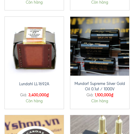
Còn hàng
Còn hàng
Mundorf Supreme Silver Gold
Lundahl LL-1692A
Oil 0.1uf / 1000V
3,400,000
₫
1,100,000
₫
Giá:
Giá:
Còn hàng
Còn hàng