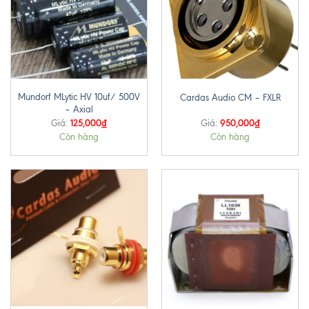
Mundorf MLytic HV 10uf/ 500V
Cardas Audio CM – FXLR
– Axial
125,000
₫
950,000
₫
Giá:
Giá:
Còn hàng
Còn hàng