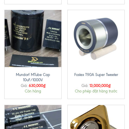
Mundorf MTube Cap
Fostex T90A Super Tweeter
10uF/1000V
630,000
₫
13,000,000
₫
Giá:
Giá:
Còn hàng
Cho phép đặt hàng trước