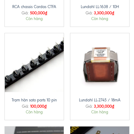
RCA chassis Cardas CTFA
Lundahl LL-1638 / 10H
500,000
₫
3,300,000
₫
Giá:
Giá:
Còn hàng
Còn hàng
Trạm hàn sato parts 10 pin
Lundahl LL-2745 / 18mA
100,000
₫
3,300,000
₫
Giá:
Giá:
Còn hàng
Còn hàng