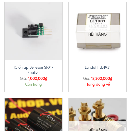
HẾT HÀNG
IC ổn áp Belleson SPX17
Lundahl LL-1931
Positive
1,000,000
₫
12,300,000
₫
Giá:
Giá:
Còn hàng
Hàng đang về
HẾT HÀNG