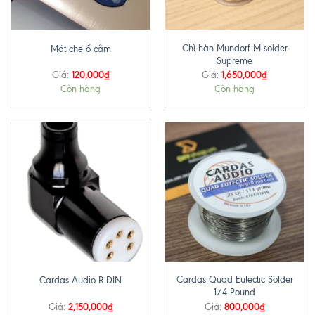
Chì hàn Mundorf M-solder
Mặt che ổ cắm
Supreme
120,000
₫
1,650,000
₫
Giá:
Giá:
Còn hàng
Còn hàng
Cardas Quad Eutectic Solder
Cardas Audio R-DIN
1/4 Pound
2,150,000
₫
800,000
₫
Giá:
Giá: