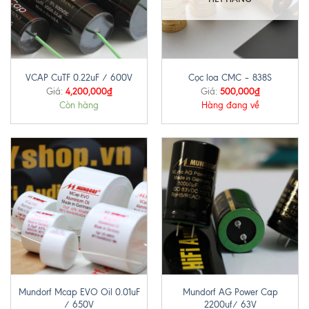
VCAP CuTF 0.22uF / 600V
Cọc loa CMC – 838S
4,200,000
₫
500,000
₫
Giá:
Giá:
Còn hàng
Hàng đang về
Mundorf Mcap EVO Oil 0.01uF
Mundorf AG Power Cap
/ 650V
2200uf/ 63V