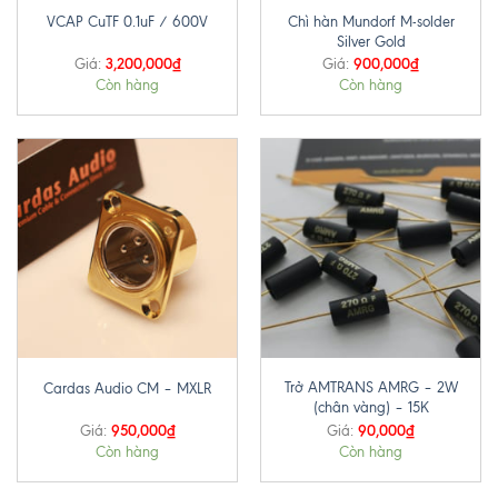
Chì hàn Mundorf M-solder
VCAP CuTF 0.1uF / 600V
Silver Gold
3,200,000
₫
900,000
₫
Giá:
Giá:
Còn hàng
Còn hàng
Trở AMTRANS AMRG – 2W
Cardas Audio CM – MXLR
(chân vàng) – 15K
950,000
₫
90,000
₫
Giá:
Giá:
Còn hàng
Còn hàng