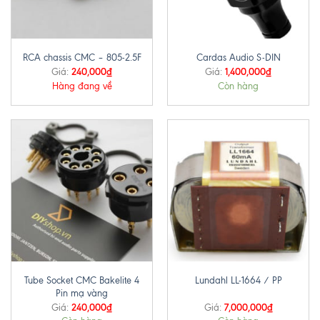
RCA chassis CMC – 805-2.5F
Cardas Audio S-DIN
240,000
₫
1,400,000
₫
Giá:
Giá:
Hàng đang về
Còn hàng
Tube Socket CMC Bakelite 4
Lundahl LL-1664 / PP
Pin mạ vàng
240,000
₫
7,000,000
₫
Giá:
Giá: