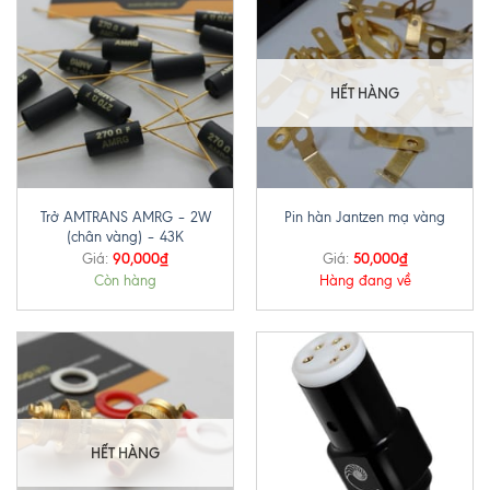
HẾT HÀNG
Trở AMTRANS AMRG – 2W
Pin hàn Jantzen mạ vàng
(chân vàng) – 43K
90,000
₫
50,000
₫
Giá:
Giá:
Còn hàng
Hàng đang về
HẾT HÀNG