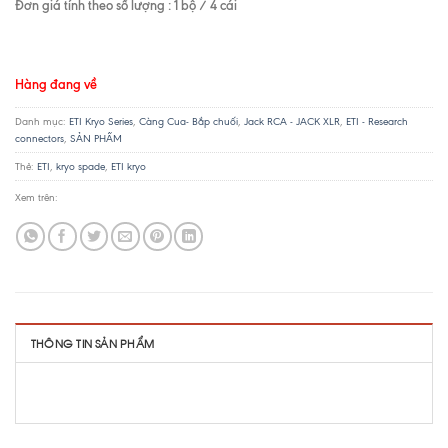
Đơn giá tính theo số lượng : 1 bộ / 4 cái
Hàng đang về
Danh mục:
ETI Kryo Series
,
Càng Cua- Bắp chuối
,
Jack RCA - JACK XLR
,
ETI - Research
connectors
,
SẢN PHẨM
Thẻ:
ETI
,
kryo spade
,
ETI kryo
Xem trên:
THÔNG TIN SẢN PHẨM