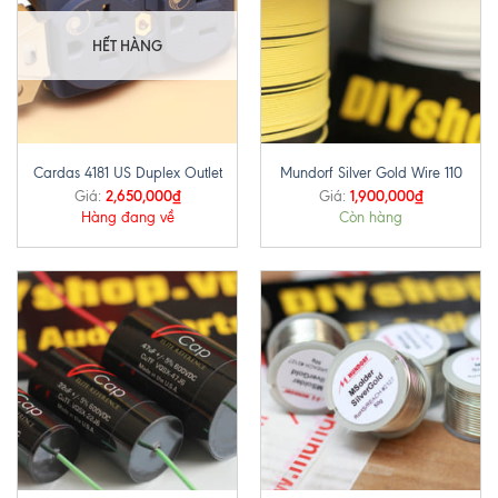
HẾT HÀNG
Cardas 4181 US Duplex Outlet
Mundorf Silver Gold Wire 110
2,650,000
₫
1,900,000
₫
Giá:
Giá:
Hàng đang về
Còn hàng