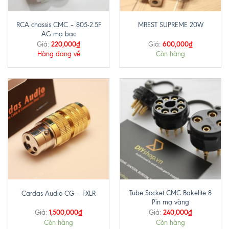
RCA chassis CMC – 805-2.5F
MREST SUPREME 20W
AG mạ bạc
220,000
₫
600,000
₫
Giá:
Giá:
Hàng đang về
Còn hàng
Tube Socket CMC Bakelite 8
Cardas Audio CG – FXLR
Pin mạ vàng
1,500,000
₫
240,000
₫
Giá:
Giá:
Còn hàng
Còn hàng