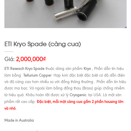
ETI Kryo Spade (càng cua)
Giá:
2,000,000
₫
ETI Reseach Kryo Spade
Kryo
thuộc dòng sản phẩm
, Phần dẫn tín hiệu
Tellurium Copper
làm bằng
Hợp kim đặc biệt đặc biệt có độ dẫn điện
và độ cứng cao hơn nhiều so với đồng thông thường . Phần dẫn tín hiệu
được mạ bạc. Vỏ ngoài làm bằng đồng thau (Brass) giúp chống nhiễm
Cryogenic
từ hiệu quả. Khâu hoàn tất được xử lý
tại USA. Là một sản
Đặc biệt, mỗi một càng cua gồm 2 phần housing lớn
phẩm rất cao cấp.
và nhỏ.
Made in Australia