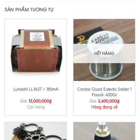
SẢN PHẨM TƯƠNG TỰ
HẾT HÀNG
Cardas Quad Eutectic Solder 1
Lundahl LL-1627 / 185mA
Pound- 450Gr
13,000,000
₫
2,400,000
₫
Giá:
Giá:
Còn hàng
Hàng đang về