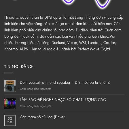
Hifiparts.net tiền thân là DIYshop.vn là một trong những đơn vị cung cấp
linh kiện cho việc nâng cấp, chế tạo ampli đèn lớn nhất hiện nay. Các
linh kiện phổ biến của chúng tôi bao gồm: Tụ điện, điện trở, Cuộn cảm,
bóng đèn, jack cắm, dây dẫn các loại và nhiều phụ kiện khác..Với
nhiều thương hiểu nổi tiếng: Duelund, V-cap, WBT, Lundahl, Cardas,
Khozmo, ALPS..Hiện tại được điều hành bởi Perfect Wave Co,ltd
TIN MỚI ĐĂNG
Do it yourself a hi-end speaker – DIY một loa từ B tới Z
ở
Chức năng bình luận bị tắt
Do
it
LÀM SAO ĐỂ NGHE NHẠC SỐ CHẤT LƯỢNG CAO
yourself
a
ở
Chức năng bình luận bị tắt
hi-
LÀM
end
SAO
Các tham số củ Loa (Driver)
20
speaker
ĐỂ
Th12
–
NGHE
DIY
NHẠC