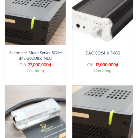
Streamer/ Music Server SOtM
DAC SOtM sHP-100
sMS-200Ultra NEO
27,000,000
₫
12,000,000
₫
Giá:
Giá:
Còn hàng
Còn hàng