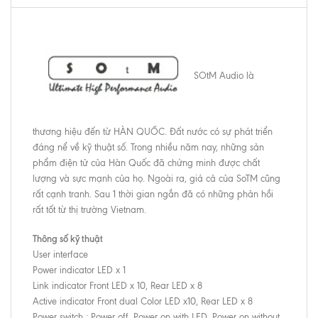
SOtM Audio là
thương hiệu đến từ HÀN QUỐC. Đất nước có sự phát triển
đáng nể về kỹ thuật số. Trong nhiều năm nay, những sản
phẩm điện tử của Hàn Quốc đã chứng minh được chất
lượng và sực mạnh của họ. Ngoài ra, giá cả của SoTM cũng
rất cạnh tranh. Sau 1 thời gian ngắn đã có những phản hồi
rất tốt từ thị trường Vietnam.
Thông số kỹ thuật
User interface
Power indicator LED x 1
Link indicator Front LED x 10, Rear LED x 8
Active indicator Front dual Color LED x10, Rear LED x 8
Power switch : Power off, Power on with LED, Power on without