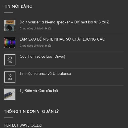
TIN MỚI ĐĂNG
Do it yourself a hi-end speaker – DIY một loa từ B tới Z
ở
Chức năng bình luận bị tắt
Do
it
LÀM SAO ĐỂ NGHE NHẠC SỐ CHẤT LƯỢNG CAO
yourself
a
ở
Chức năng bình luận bị tắt
hi-
LÀM
end
SAO
Các tham số củ Loa (Driver)
20
speaker
ĐỂ
Th12
–
NGHE
DIY
NHẠC
một
SỐ
Tín hiệu Balance và Unbalance
16
loa
CHẤT
Th3
từ
LƯỢNG
B
CAO
tới
Tụ Điện và Các câu hỏi
Z
THÔNG TIN ĐƠN VỊ QUẢN LÝ
PERFECT WAVE Co,.Ltd