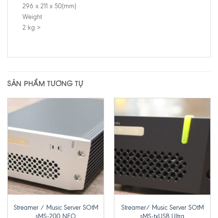
296 x 211 x 50(mm)
Weight
2 kg >
SẢN PHẨM TƯƠNG TỰ
Streamer / Music Server SOtM
Streamer/ Music Server SOtM
sMS-200 NEO
sMS-txUSB Ultra