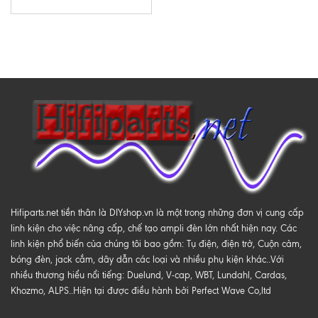
Hifiparts.net tiền thân là DIYshop.vn là một trong những đơn vị cung cấp
linh kiện cho việc nâng cấp, chế tạo ampli đèn lớn nhất hiện nay. Các
linh kiện phổ biến của chúng tôi bao gồm: Tụ điện, điện trở, Cuộn cảm,
bóng đèn, jack cắm, dây dẫn các loại và nhiều phụ kiện khác..Với
nhiều thương hiểu nổi tiếng: Duelund, V-cap, WBT, Lundahl, Cardas,
Khozmo, ALPS..Hiện tại được điều hành bởi Perfect Wave Co,ltd