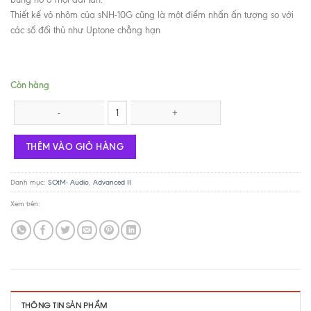
Thiết kế vỏ nhôm của sNH-10G cũng là một điểm nhấn ấn tượng so với
các số đối thủ như Uptone chẳng hạn
Còn hàng
Hi-end Network Switch SOtM sNH-10G số lượng
THÊM VÀO GIỎ HÀNG
Danh mục:
SOtM- Audio
,
Advanced II
Xem trên:
THÔNG TIN SẢN PHẨM