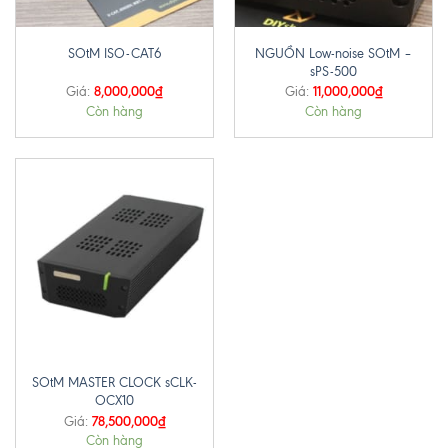
NGUỒN Low-noise SOtM –
SOtM ISO-CAT6
sPS-500
8,000,000
₫
11,000,000
₫
Giá:
Giá:
Còn hàng
Còn hàng
SOtM MASTER CLOCK sCLK-
OCX10
78,500,000
₫
Giá:
Còn hàng