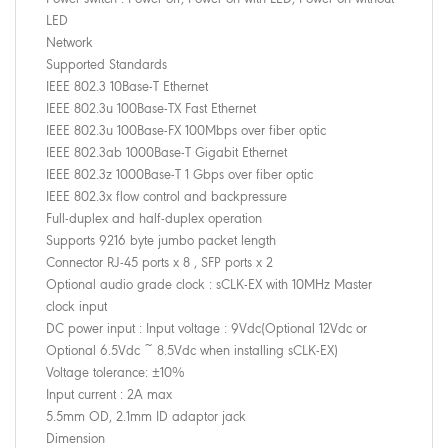
LED
Network
Supported Standards
IEEE 802.3 10Base-T Ethernet
IEEE 802.3u 100Base-TX Fast Ethernet
IEEE 802.3u 100Base-FX 100Mbps over fiber optic
IEEE 802.3ab 1000Base-T Gigabit Ethernet
IEEE 802.3z 1000Base-T 1 Gbps over fiber optic
IEEE 802.3x flow control and backpressure
Full-duplex and half-duplex operation
Supports 9216 byte jumbo packet length
Connector RJ-45 ports x 8 , SFP ports x 2
Optional audio grade clock : sCLK-EX with 10MHz Master
clock input
DC power input : Input voltage : 9Vdc(Optional 12Vdc or
Optional 6.5Vdc ~ 8.5Vdc when installing sCLK-EX)
Voltage tolerance: ±10%
Input current : 2A max
5.5mm OD, 2.1mm ID adaptor jack
Dimension