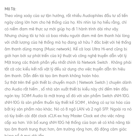
Mô Tả:
Theo vòng xoáy của sự tận hưởng, rất nhiều Audiophiles đầu tư số tiền
ngày càng lớn hơn cho hệ thống của họ. Khi nhìn lại họ hiểu rằng, chỉ
có niềm đam mê thực sự mới giúp họ đi 1 hành trình dài như vậy.
Nhưng chúng tôi tự hỏi có bao nhiêu người đam mê âm thanh hài lòng
với chất lượng của hệ thống mà họ đang sở hữu ? đăc biệt với hệ thống
âm thanh dùng mạng (Music network). Kể cả loại Ultra Hi-end cũng bị
giới hạn bởi sự phát triển của kỹ thuật và công nghệ truyền dẫn vật lý.
Một trong các thành phần yếu nhất chính là Network Switch . Không phải
tất cả các kiểu kết nối vật lý đều sử dụng cho việc truyền dẫn tín hiệu
âm thanh. Dẫn đến tái tạo âm thanh không hoàn hảo.
Sự thật trên thế giới thiết bị chuyển mạch ( Network Switch ) chuyên dành
cho Audio rất hiếm , số nhà sản xuất thiết bị kiểu này chỉ đếm trên đầu
ngón tay. SOtM Audio là một trong số đó với sản phẩm Switch sNH-10G.
sNH-10G là sản phẩm thuần túy thiết kế SOtM , không có sự lai hóa của
bất kỳ sản phẩm nào khác. Nó có 8 ngõ LAN và 2 ngõ SFP. Ngoài ra nó
có tùy biến cài đặt clock sCLK-ex hay Master Clock ext cho việc nâng
cấp xa hơn. Với bổ xung sNH-10G hệ thống của bạn sẽ có khả năng tái
tạo âm thanh trung thực hơn, âm trường rộng hơn, độ động cảm giác
bùng nổ ở mọi dải tần.