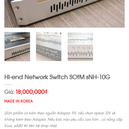
Hi-end Network Switch SOtM sNH-10G
Giá:
18,000,000
₫
MADE IN KOREA
(Sản phẩm có kèm theo nguồn Adaptor 9V, nếu chọn option 12V sẽ
không kèm theo Adaptor. Nếu bác nào yêu cầu cao hơn , có nâng cấp
Evox, eABS thì liên hệ shop nhé)