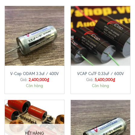
V-Cap ODAM 3.3uf / 400V
VCAP CuTF 0.33uF / 600V
2,400,000
₫
5,400,000
₫
Giá:
Giá:
Còn hàng
Còn hàng
HẾT HÀNG