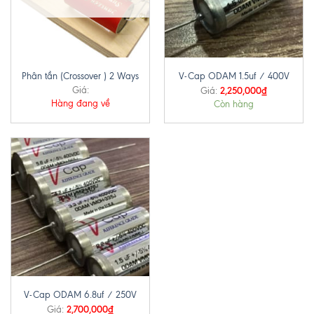
Phân tần (Crossover ) 2 Ways
V-Cap ODAM 1.5uf / 400V
Giá:
2,250,000
₫
Giá:
Hàng đang về
Còn hàng
V-Cap ODAM 6.8uf / 250V
2,700,000
₫
Giá: