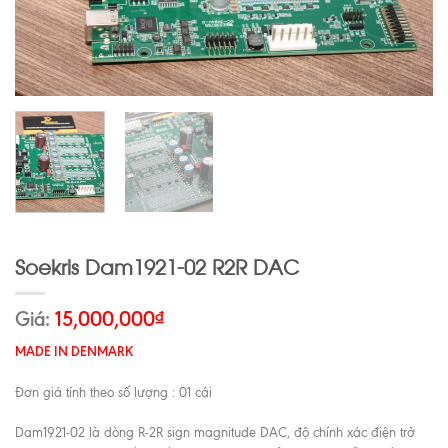
Soekris Dam1921-02 R2R DAC
Giá:
15,000,000
₫
MADE IN DENMARK
Đơn giá tính theo số lượng : 01 cái
Dam1921-02 là dòng R-2R sign magnitude DAC, độ chính xác điện trở