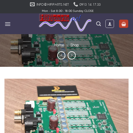
Skip
INFO@HIFIPARTS.NET
0913 14.17.33
to
Mon - Sat 8.00 - 18.00 Sunday CLOSE
content
Home
»
Shop