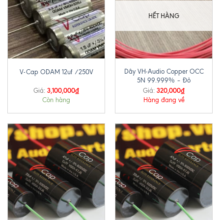
HẾT HÀNG
Dây VH-Audio Copper OCC
V-Cap ODAM 12uf /250V
5N 99.999% – Đỏ
3,100,000
₫
320,000
₫
Giá:
Giá:
Còn hàng
Hàng đang về