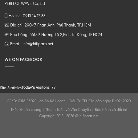
PERFECT WAVE Co,.Ltd
Hotline: 0913 14 17 33
Địa chỉ: 290/7 Phan Anh, Phú Thạnh, TP.HCM
Kho hàng: 551/9 Hương Lộ 2,Bình Trị Đông, TP.HCM
Emai : info@hifiparts.net
WE ON FACEBOOK
Today's visitors:
77
Site Statistics
GPKD: 0316135028 , do Sở Kế Hoạch – Đầu Tư TPHCM cấp ngày 11/02/2020.
Điều khoản chung
|
Thanh Toán và Vận Chuyển
|
Bảo hành và đổi trả
Copyright 2013 - 2026 ©
hifiparts.net
.