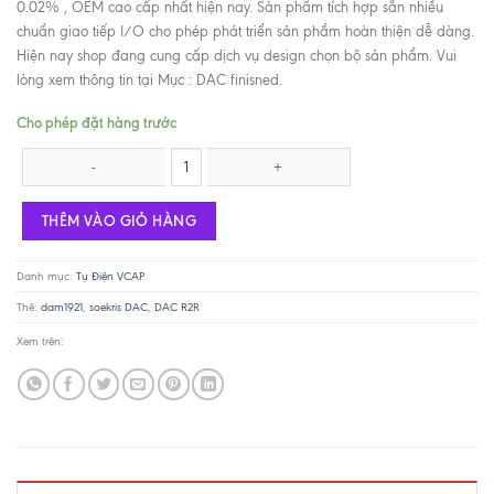
0.02% , OEM cao cấp nhất hiện nay. Sản phẩm tích hợp sẵn nhiều
chuẩn giao tiếp I/O cho phép phát triển sản phẩm hoàn thiện dễ dàng.
Hiện nay shop đang cung cấp dịch vụ design chọn bộ sản phẩm. Vui
lòng xem thông tin tại Mục : DAC finisned.
Cho phép đặt hàng trước
Soekris Dam1921-02 R2R DAC số lượng
THÊM VÀO GIỎ HÀNG
Danh mục:
Tụ Điện VCAP
Thẻ:
dam1921
,
soekris DAC
,
DAC R2R
Xem trên: