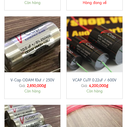
Còn hàng
Hàng đang về
V-Cap ODAM 10uf / 250V
VCAP CuTF 0.22uF / 600V
2,850,000
₫
4,200,000
₫
Giá:
Giá:
Còn hàng
Còn hàng