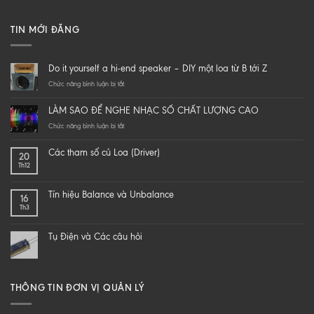
TIN MỚI ĐĂNG
Do it yourself a hi-end speaker – DIY một loa từ B tới Z
ở
Chức năng bình luận bị tắt
Do
it
LÀM SAO ĐỂ NGHE NHẠC SỐ CHẤT LƯỢNG CAO
yourself
a
ở
Chức năng bình luận bị tắt
hi-
LÀM
end
SAO
Các tham số củ Loa (Driver)
20
speaker
ĐỂ
Th12
–
NGHE
DIY
NHẠC
một
SỐ
Tín hiệu Balance và Unbalance
16
loa
CHẤT
Th3
từ
LƯỢNG
B
CAO
tới
Tụ Điện và Các câu hỏi
Z
THÔNG TIN ĐƠN VỊ QUẢN LÝ