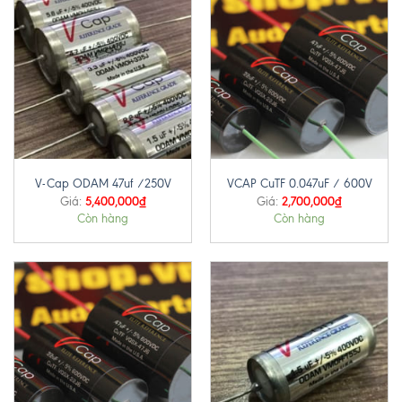
V-Cap ODAM 47uf /250V
VCAP CuTF 0.047uF / 600V
5,400,000
₫
2,700,000
₫
Giá:
Giá:
Còn hàng
Còn hàng