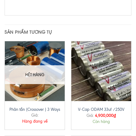
SẢN PHẨM TƯƠNG TỰ
HẾT HÀNG
Phân tần (Crossover ) 3 Ways
V-Cap ODAM 33uf /250V
Giá:
4,900,000
₫
Giá:
Hàng đang về
Còn hàng