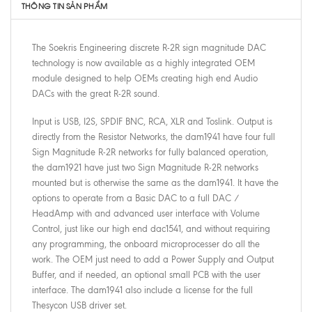
THÔNG TIN SẢN PHẨM
The Soekris Engineering discrete R-2R sign magnitude DAC
technology is now available as a highly integrated OEM
module designed to help OEMs creating high end Audio
DACs with the great R-2R sound.
Input is USB, I2S, SPDIF BNC, RCA, XLR and Toslink. Output is
directly from the Resistor Networks, the dam1941 have four full
Sign Magnitude R-2R networks for fully balanced operation,
the dam1921 have just two Sign Magnitude R-2R networks
mounted but is otherwise the same as the dam1941. It have the
options to operate from a Basic DAC to a full DAC /
HeadAmp with and advanced user interface with Volume
Control, just like our high end dac1541, and without requiring
any programming, the onboard microprocesser do all the
work. The OEM just need to add a Power Supply and Output
Buffer, and if needed, an optional small PCB with the user
interface. The dam1941 also include a license for the full
Thesycon USB driver set.