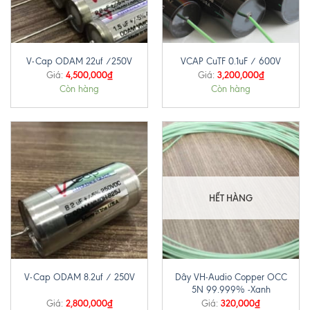
V-Cap ODAM 22uf /250V
VCAP CuTF 0.1uF / 600V
4,500,000
₫
3,200,000
₫
Giá:
Giá:
Còn hàng
Còn hàng
HẾT HÀNG
Dây VH-Audio Copper OCC
V-Cap ODAM 8.2uf / 250V
5N 99.999% -Xanh
2,800,000
₫
320,000
₫
Giá:
Giá: