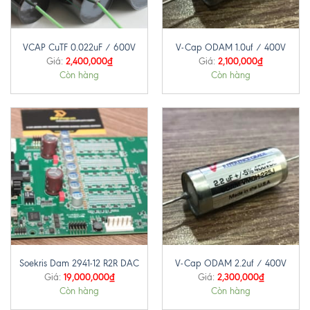
VCAP CuTF 0.022uF / 600V
V-Cap ODAM 1.0uf / 400V
2,400,000
₫
2,100,000
₫
Giá:
Giá:
Còn hàng
Còn hàng
Soekris Dam 2941-12 R2R DAC
V-Cap ODAM 2.2uf / 400V
19,000,000
₫
2,300,000
₫
Giá:
Giá:
Còn hàng
Còn hàng