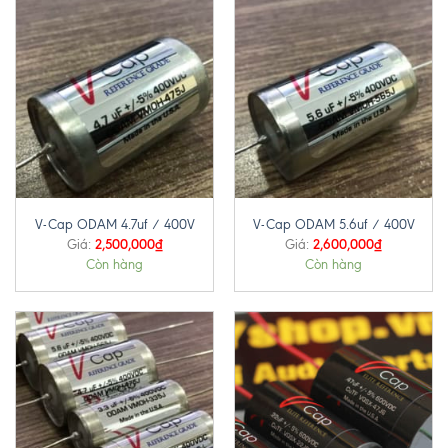
V-Cap ODAM 4.7uf / 400V
V-Cap ODAM 5.6uf / 400V
2,500,000
₫
2,600,000
₫
Giá:
Giá:
Còn hàng
Còn hàng