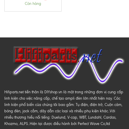
Còn hàng
Hifiparts.net tiền thân là DIYshop.vn là một trong những đơn vị cung cấp
linh kiện cho việc nâng cấp, chế tạo ampli đèn lớn nhất hiện nay. Các
linh kiện phổ biến của chúng tôi bao gồm: Tụ điện, điện trở, Cuộn cảm,
bóng đèn, jack cắm, dây dẫn các loại và nhiều phụ kiện khác..Với
nhiều thương hiểu nổi tiếng: Duelund, V-cap, WBT, Lundahl, Cardas,
Khozmo, ALPS..Hiện tại được điều hành bởi Perfect Wave Co,ltd