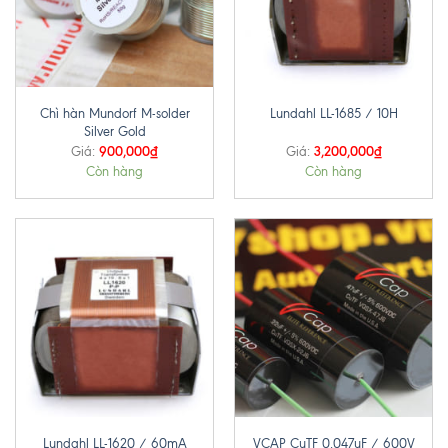
Chì hàn Mundorf M-solder
Lundahl LL-1685 / 10H
Silver Gold
900,000
₫
3,200,000
₫
Giá:
Giá:
Còn hàng
Còn hàng
Lundahl LL-1620 / 60mA
VCAP CuTF 0.047uF / 600V