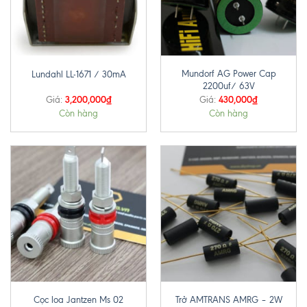
Mundorf AG Power Cap
Lundahl LL-1671 / 30mA
2200uf/ 63V
3,200,000
₫
430,000
₫
Giá:
Giá:
Còn hàng
Còn hàng
Trở AMTRANS AMRG – 2W
Cọc loa Jantzen Ms 02