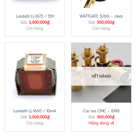
Lundahl LL-1673 / 15H
WATTGATE 5266i – clear
3,300,000
₫
500,000
₫
Giá:
Giá:
Còn hàng
Còn hàng
HẾT HÀNG
Lundahl LL-1660 / 10mA
Cọc loa CMC – 838S
3,300,000
₫
500,000
₫
Giá:
Giá:
Còn hàng
Hàng đang về