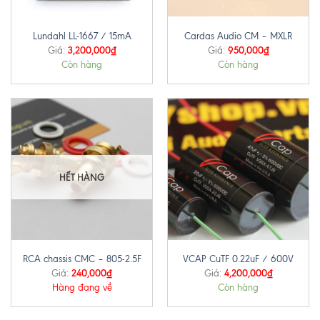
Lundahl LL-1667 / 15mA
Cardas Audio CM – MXLR
3,200,000
₫
950,000
₫
Giá:
Giá:
Còn hàng
Còn hàng
HẾT HÀNG
RCA chassis CMC – 805-2.5F
VCAP CuTF 0.22uF / 600V
240,000
₫
4,200,000
₫
Giá:
Giá:
Hàng đang về
Còn hàng