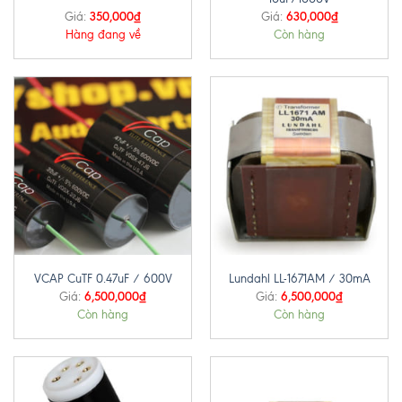
350,000
₫
630,000
₫
Giá:
Giá:
Hàng đang về
Còn hàng
VCAP CuTF 0.47uF / 600V
Lundahl LL-1671AM / 30mA
6,500,000
₫
6,500,000
₫
Giá:
Giá:
Còn hàng
Còn hàng