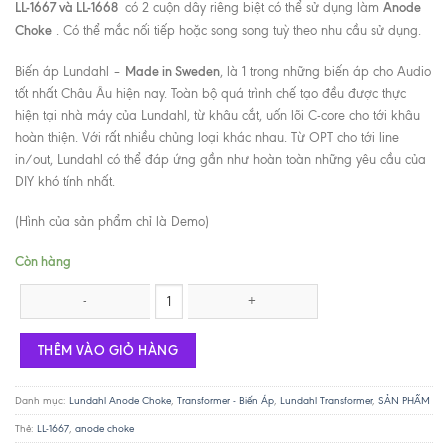
LL-1667 và LL-1668
Anode
có 2 cuộn dây riêng biệt có thể sử dụng làm
Choke
. Có thể mắc nối tiếp hoặc song song tuỳ theo nhu cầu sử dụng.
Made in Sweden
Biến áp Lundahl –
, là 1 trong những biến áp cho Audio
tốt nhất Châu Âu hiện nay. Toàn bộ quá trình chế tạo đều được thực
hiện tại nhà máy của Lundahl, từ khâu cắt, uốn lõi C-core cho tới khâu
hoàn thiện. Với rất nhiều chủng loại khác nhau. Từ OPT cho tới line
in/out, Lundahl có thể đáp ứng gần như hoàn toàn những yêu cầu của
DIY khó tính nhất.
(Hình của sản phẩm chỉ là Demo)
Còn hàng
Lundahl LL-1668 / 25mA số lượng
THÊM VÀO GIỎ HÀNG
Danh mục:
Lundahl Anode Choke
,
Transformer - Biến Áp
,
Lundahl Transformer
,
SẢN PHẨM
Thẻ:
LL-1667
,
anode choke