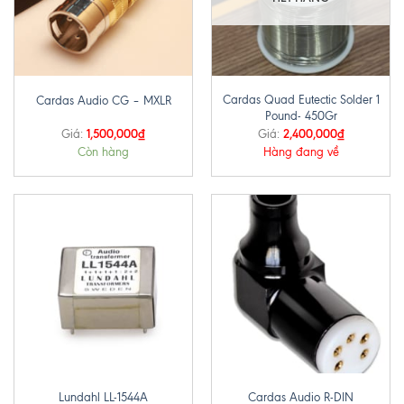
Cardas Quad Eutectic Solder 1
Cardas Audio CG – MXLR
Pound- 450Gr
1,500,000
₫
2,400,000
₫
Giá:
Giá:
Còn hàng
Hàng đang về
Lundahl LL-1544A
Cardas Audio R-DIN