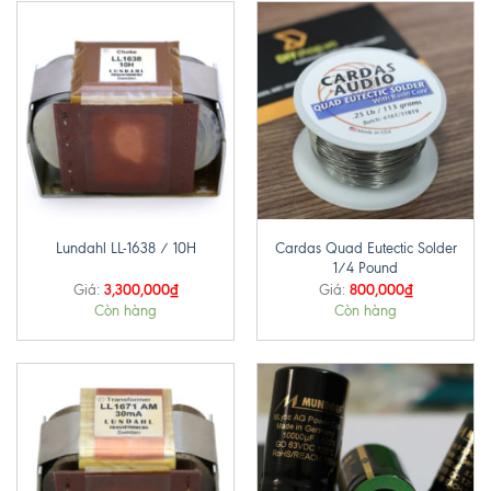
Cardas Quad Eutectic Solder
Lundahl LL-1638 / 10H
1/4 Pound
3,300,000
₫
800,000
₫
Giá:
Giá:
Còn hàng
Còn hàng