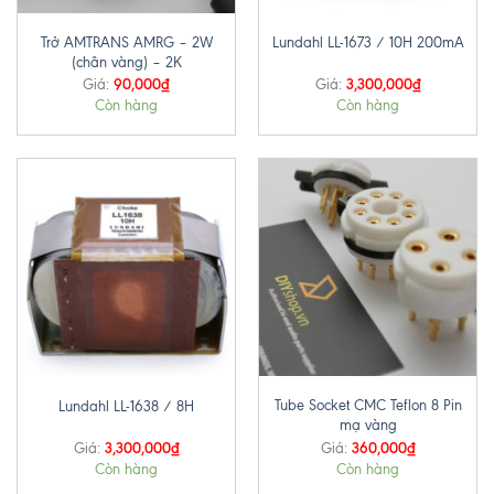
Trở AMTRANS AMRG – 2W
Lundahl LL-1673 / 10H 200mA
(chân vàng) – 2K
90,000
₫
3,300,000
₫
Giá:
Giá:
Còn hàng
Còn hàng
Tube Socket CMC Teflon 8 Pin
Lundahl LL-1638 / 8H
mạ vàng
3,300,000
₫
360,000
₫
Giá:
Giá:
Còn hàng
Còn hàng