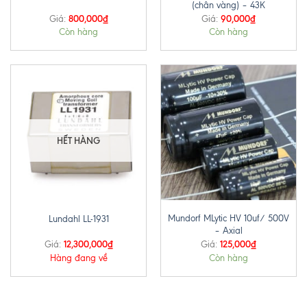
(chân vàng) – 43K
800,000
₫
90,000
₫
Giá:
Giá:
Còn hàng
Còn hàng
HẾT HÀNG
Mundorf MLytic HV 10uf/ 500V
Lundahl LL-1931
– Axial
12,300,000
₫
125,000
₫
Giá:
Giá:
Hàng đang về
Còn hàng