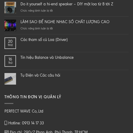
Do it yourself a hi-end speaker – DIY một loa từ B tới Z
ở
Chức năng bình luận bị tắt
Do
it
LÀM SAO ĐỂ NGHE NHẠC SỐ CHẤT LƯỢNG CAO
yourself
a
ở
Chức năng bình luận bị tắt
hi-
LÀM
end
SAO
Các tham số củ Loa (Driver)
20
speaker
ĐỂ
Th12
–
NGHE
DIY
NHẠC
một
SỐ
Tín hiệu Balance và Unbalance
16
loa
CHẤT
Th3
từ
LƯỢNG
B
CAO
tới
Tụ Điện và Các câu hỏi
Z
THÔNG TIN ĐƠN VỊ QUẢN LÝ
PERFECT WAVE Co,.Ltd
Hotline: 0913 14 17 33
Địa chỉ: 290/7 Phan Anh, Phú Thạnh, TP.HCM