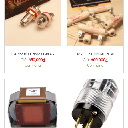
RCA chassis Cardas GRFA -S
MREST SUPREME 20W
650,000
₫
600,000
₫
Giá:
Giá:
Còn hàng
Còn hàng