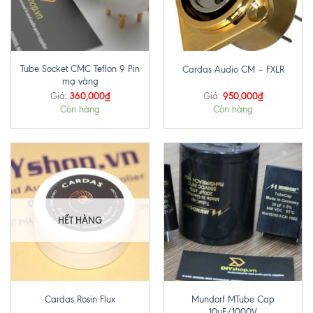
Tube Socket CMC Teflon 9 Pin
Cardas Audio CM – FXLR
mạ vàng
360,000
₫
950,000
₫
Giá:
Giá:
Còn hàng
Còn hàng
HẾT HÀNG
Mundorf MTube Cap
Cardas Rosin Flux
10uF/1000V