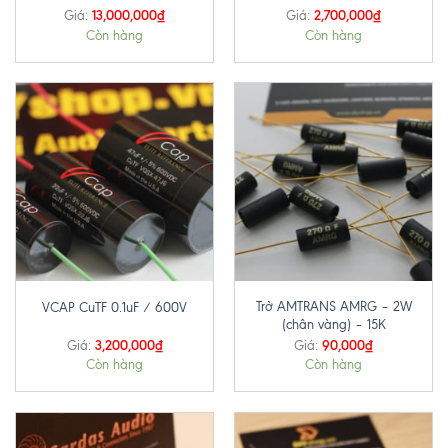
13,000,000
₫
2,700,000
₫
Giá:
Giá:
Còn hàng
Còn hàng
Trở AMTRANS AMRG – 2W
VCAP CuTF 0.1uF / 600V
(chân vàng) – 15K
3,200,000
₫
90,000
₫
Giá:
Giá:
Còn hàng
Còn hàng