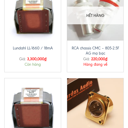
HẾT HÀNG
RCA chassis CMC – 805-2.5F
Lundahl LL-1660 / 18mA
AG mạ bạc
3,300,000
₫
220,000
₫
Giá:
Giá:
Còn hàng
Hàng đang về