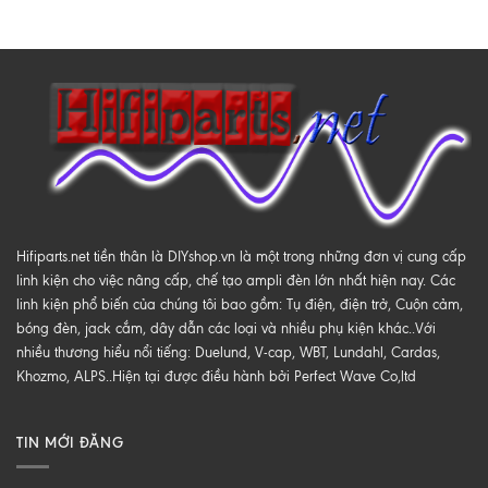
Hifiparts.net tiền thân là DIYshop.vn là một trong những đơn vị cung cấp
linh kiện cho việc nâng cấp, chế tạo ampli đèn lớn nhất hiện nay. Các
linh kiện phổ biến của chúng tôi bao gồm: Tụ điện, điện trở, Cuộn cảm,
bóng đèn, jack cắm, dây dẫn các loại và nhiều phụ kiện khác..Với
nhiều thương hiểu nổi tiếng: Duelund, V-cap, WBT, Lundahl, Cardas,
Khozmo, ALPS..Hiện tại được điều hành bởi Perfect Wave Co,ltd
TIN MỚI ĐĂNG