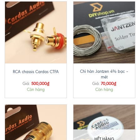
Chì hàn Jantzen 4% bạc –
RCA chassis Cardas CTFA
mét
500,000
₫
70,000
₫
Giá:
Giá:
Còn hàng
Còn hàng
HẾT HÀNG