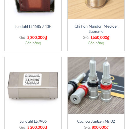
Chì hàn Mundorf M-solder
Lundahl LL-1685 / 10H
Supreme
3,200,000
₫
1,650,000
₫
Giá:
Giá:
Còn hàng
Còn hàng
Lundahl LL-7905
Cọc loa Jantzen Ms 02
3,200,000
₫
800,000
₫
Giá:
Giá: