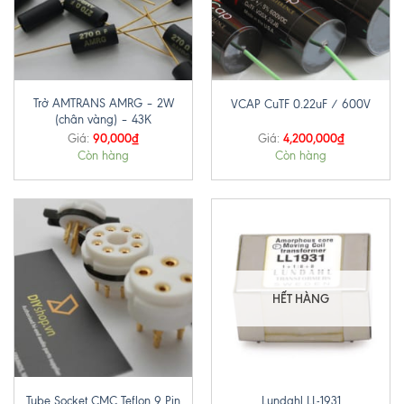
Trở AMTRANS AMRG – 2W
VCAP CuTF 0.22uF / 600V
(chân vàng) – 43K
90,000
₫
4,200,000
₫
Giá:
Giá:
Còn hàng
Còn hàng
HẾT HÀNG
Tube Socket CMC Teflon 9 Pin
Lundahl LL-1931