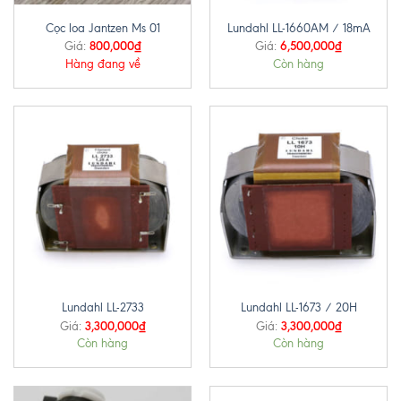
Cọc loa Jantzen Ms 01
Lundahl LL-1660AM / 18mA
800,000
₫
6,500,000
₫
Giá:
Giá:
Hàng đang về
Còn hàng
Lundahl LL-2733
Lundahl LL-1673 / 20H
3,300,000
₫
3,300,000
₫
Giá:
Giá:
Còn hàng
Còn hàng