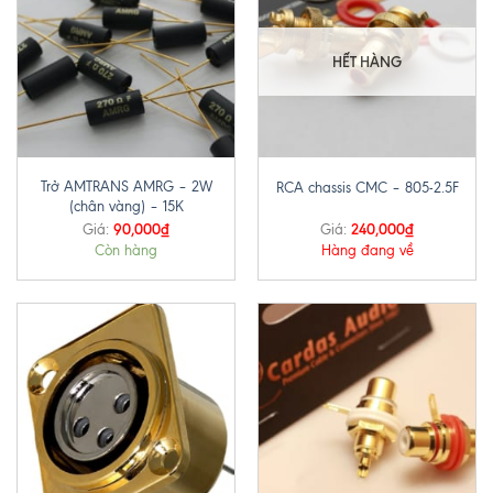
HẾT HÀNG
Trở AMTRANS AMRG – 2W
RCA chassis CMC – 805-2.5F
(chân vàng) – 15K
90,000
₫
240,000
₫
Giá:
Giá:
Còn hàng
Hàng đang về