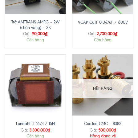
Trở AMTRANS AMRG – 2W
VCAP CuTF 0.047uF / 600V
(chân vàng) – 2K
90,000
₫
2,700,000
₫
Giá:
Giá:
Còn hàng
Còn hàng
HẾT HÀNG
Lundahl LL-1673 / 15H
Cọc loa CMC – 838S
3,300,000
₫
500,000
₫
Giá:
Giá:
Còn hàng
Hàng đang về