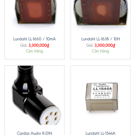
Lundahl LL-1660 / 10mA
Lundahl LL-1638 / 10H
3,300,000
₫
3,300,000
₫
Giá:
Giá:
Còn hàng
Còn hàng
Cardas Audio R-DIN
Lundahl LL-1544A