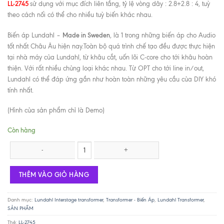
LL-2745
sử dụng với mục đích liên tầng, tỷ lệ vòng dây : 2.8+2.8 : 4, tuỳ
theo cách nối có thể cho nhiều tuỳ biến khác nhau.
Made in Sweden
Biến áp Lundahl –
, là 1 trong những biến áp cho Audio
tốt nhất Châu Âu hiện nay.Toàn bộ quá trình chế tạo đều được thực hiện
tại nhà máy của Lundahl, từ khâu cắt, uốn lõi C-core cho tới khâu hoàn
thiện. Với rất nhiều chủng loại khác nhau. Từ OPT cho tới line in/out,
Lundahl có thể đáp ứng gần như hoàn toàn những yêu cầu của DIY khó
tính nhất.
(Hình của sản phẩm chỉ là Demo)
Còn hàng
Lundahl LL-2745 / 18mA số lượng
THÊM VÀO GIỎ HÀNG
Danh mục:
Lundahl Interstage transformer
,
Transformer - Biến Áp
,
Lundahl Transformer
,
SẢN PHẨM
Thẻ:
LL-2745