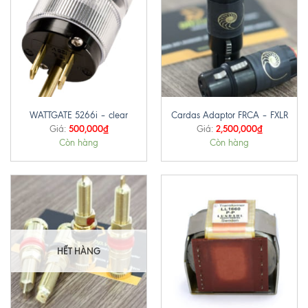
WATTGATE 5266i – clear
Cardas Adaptor FRCA – FXLR
500,000
₫
2,500,000
₫
Giá:
Giá:
Còn hàng
Còn hàng
HẾT HÀNG