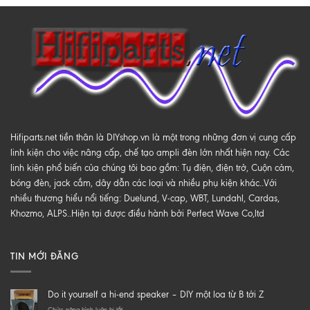
Hifiparts.net tiền thân là DIYshop.vn là một trong những đơn vị cung cấp
linh kiện cho việc nâng cấp, chế tạo ampli đèn lớn nhất hiện nay. Các
linh kiện phổ biến của chúng tôi bao gồm: Tụ điện, điện trở, Cuộn cảm,
bóng đèn, jack cắm, dây dẫn các loại và nhiều phụ kiện khác..Với
nhiều thương hiểu nổi tiếng: Duelund, V-cap, WBT, Lundahl, Cardas,
Khozmo, ALPS..Hiện tại được điều hành bởi Perfect Wave Co,ltd
TIN MỚI ĐĂNG
Do it yourself a hi-end speaker – DIY một loa từ B tới Z
ở
Chức năng bình luận bị tắt