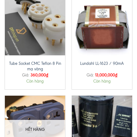
Tube Socket CMC Teflon 8 Pin
Lundahl LL-1623 / 90mA
mạ vàng
360,000
₫
13,000,000
₫
Giá:
Giá:
Còn hàng
Còn hàng
HẾT HÀNG