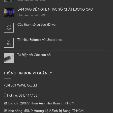
Do
it
LÀM SAO ĐỂ NGHE NHẠC SỐ CHẤT LƯỢNG CAO
yourself
a
ở
Chức năng bình luận bị tắt
hi-
LÀM
end
SAO
Các tham số củ Loa (Driver)
20
speaker
ĐỂ
Th12
–
NGHE
DIY
NHẠC
một
SỐ
Tín hiệu Balance và Unbalance
16
loa
CHẤT
Th3
từ
LƯỢNG
B
CAO
tới
Tụ Điện và Các câu hỏi
Z
THÔNG TIN ĐƠN VỊ QUẢN LÝ
PERFECT WAVE Co,.Ltd
Hotline: 0913 14 17 33
Địa chỉ: 290/7 Phan Anh, Phú Thạnh, TP.HCM
Kho hàng: 551/9 Hương Lộ 2,Bình Trị Đông, TP.HCM