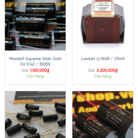
Mundorf Supreme Silver Gold
Lundahl LL-1668 / 25mA
Oil 0.1uf / 1000V
1,100,000
₫
3,300,000
₫
Giá:
Giá:
Còn hàng
Còn hàng