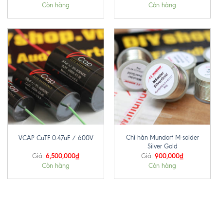
Còn hàng
Còn hàng
Chì hàn Mundorf M-solder
VCAP CuTF 0.47uF / 600V
Silver Gold
6,500,000
₫
900,000
₫
Giá:
Giá:
Còn hàng
Còn hàng