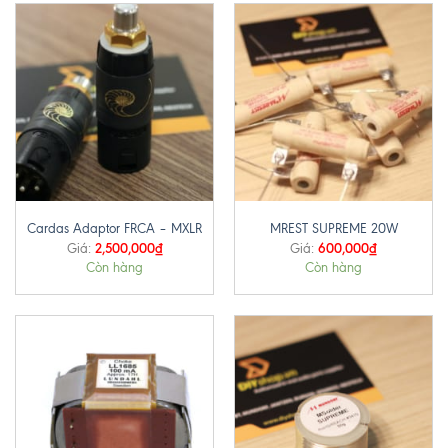
Cardas Adaptor FRCA – MXLR
MREST SUPREME 20W
2,500,000
₫
600,000
₫
Giá:
Giá:
Còn hàng
Còn hàng