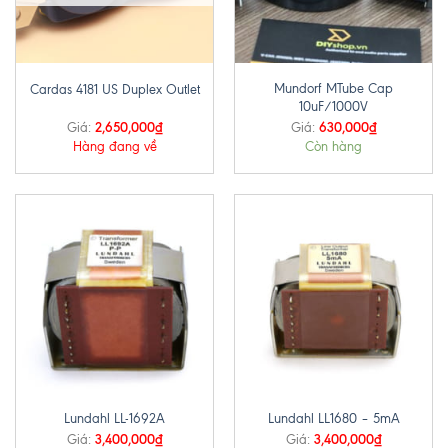
Mundorf MTube Cap
Cardas 4181 US Duplex Outlet
10uF/1000V
2,650,000
₫
630,000
₫
Giá:
Giá:
Hàng đang về
Còn hàng
Lundahl LL-1692A
Lundahl LL1680 – 5mA
3,400,000
₫
3,400,000
₫
Giá:
Giá: