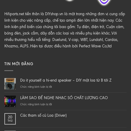
Hifiparts.net tiền thân là DIYshop.vn là một trong những đơn vị cung cấp
linh kiện cho việc nâng cấp, chế tạo ampli đèn lớn nhất hiện nay. Các
linh kiện phổ biến của chúng tôi bao gồm: Tụ điện, điện trở, Cuộn cảm,
bóng đèn, jack cắm, dây dẫn các loại và nhiều phụ kiện khác..Với
nhiều thương hiểu nổi tiếng: Duelund, V-cap, WBT, Lundahl, Cardas,
Khozmo, ALPS..Hiện tại được điều hành bởi Perfect Wave Co,ltd
TIN MỚI ĐĂNG
Do it yourself a hi-end speaker – DIY một loa từ B tới Z
ở
Chức năng bình luận bị tắt
Do
it
LÀM SAO ĐỂ NGHE NHẠC SỐ CHẤT LƯỢNG CAO
yourself
a
ở
Chức năng bình luận bị tắt
hi-
LÀM
end
SAO
Các tham số củ Loa (Driver)
20
speaker
ĐỂ
Th12
–
NGHE
DIY
NHẠC
một
SỐ