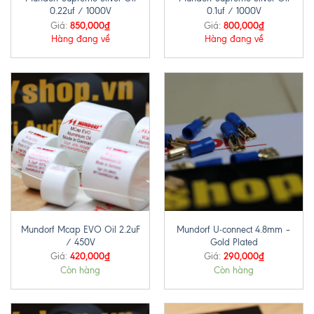
0.22uf / 1000V
0.1uf / 1000V
850,000
₫
800,000
₫
Giá:
Giá:
Hàng đang về
Hàng đang về
Mundorf Mcap EVO Oil 2.2uF
Mundorf U-connect 4.8mm –
/ 450V
Gold Plated
420,000
₫
290,000
₫
Giá:
Giá:
Còn hàng
Còn hàng