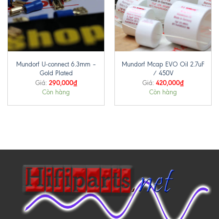
Mundorf U-connect 6.3mm –
Mundorf Mcap EVO Oil 2.7uF
Gold Plated
/ 450V
290,000
₫
420,000
₫
Giá:
Giá:
Còn hàng
Còn hàng