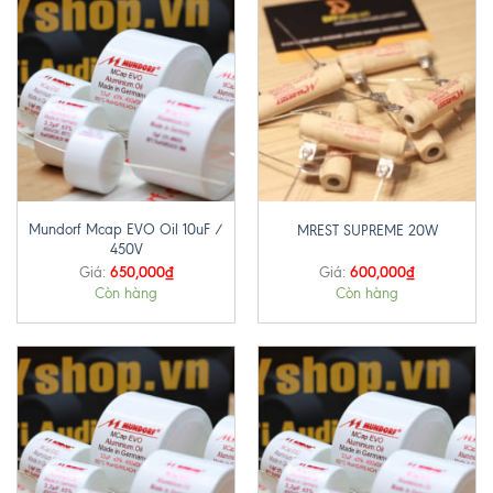
Mundorf Mcap EVO Oil 10uF /
MREST SUPREME 20W
450V
650,000
₫
600,000
₫
Giá:
Giá:
Còn hàng
Còn hàng