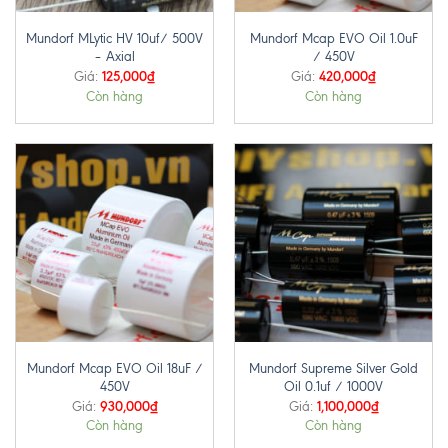
Mundorf MLytic HV 10uf/ 500V
Mundorf Mcap EVO Oil 1.0uF
– Axial
/ 450V
125,000
₫
420,000
₫
Giá:
Giá:
Còn hàng
Còn hàng
Mundorf Mcap EVO Oil 18uF /
Mundorf Supreme Silver Gold
450V
Oil 0.1uf / 1000V
930,000
₫
1,100,000
₫
Giá:
Giá:
Còn hàng
Còn hàng