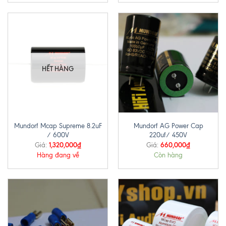
HẾT HÀNG
Mundorf Mcap Supreme 8.2uF
Mundorf AG Power Cap
/ 600V
220uf/ 450V
1,320,000
₫
660,000
₫
Giá:
Giá:
Hàng đang về
Còn hàng