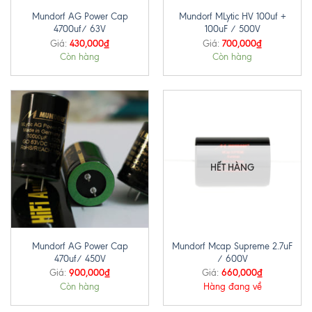
Mundorf AG Power Cap
Mundorf MLytic HV 100uf +
4700uf/ 63V
100uF / 500V
430,000
₫
700,000
₫
Giá:
Giá:
Còn hàng
Còn hàng
HẾT HÀNG
Mundorf AG Power Cap
Mundorf Mcap Supreme 2.7uF
470uf/ 450V
/ 600V
900,000
₫
660,000
₫
Giá:
Giá:
Còn hàng
Hàng đang về