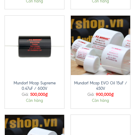
Còn hàng
Còn hàng
Mundorf Mcap Supreme
Mundorf Mcap EVO Oil 15uF /
0.47uF / 600V
450V
500,000
₫
900,000
₫
Giá:
Giá:
Còn hàng
Còn hàng