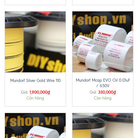
Mundorf Mcap EVO Oil 0.01uF
Mundorf Silver Gold Wire 110
/ 650V
1,900,000
₫
330,000
₫
Giá:
Giá:
Còn hàng
Còn hàng