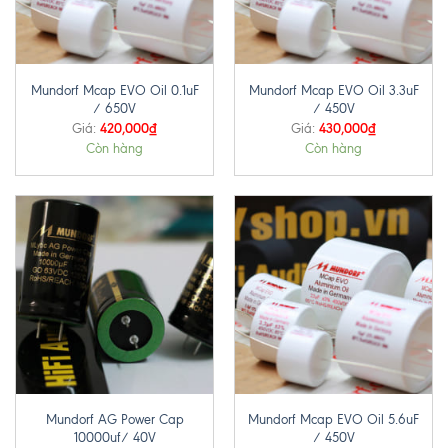
Mundorf Mcap EVO Oil 0.1uF
Mundorf Mcap EVO Oil 3.3uF
/ 650V
/ 450V
420,000
₫
430,000
₫
Giá:
Giá:
Còn hàng
Còn hàng
Mundorf AG Power Cap
Mundorf Mcap EVO Oil 5.6uF
10000uf/ 40V
/ 450V