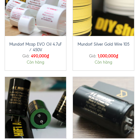
Mundorf Mcap EVO Oil 4.7uF
Mundorf Silver Gold Wire 105
/ 450V
490,000
₫
1,000,000
₫
Giá:
Giá:
Còn hàng
Còn hàng