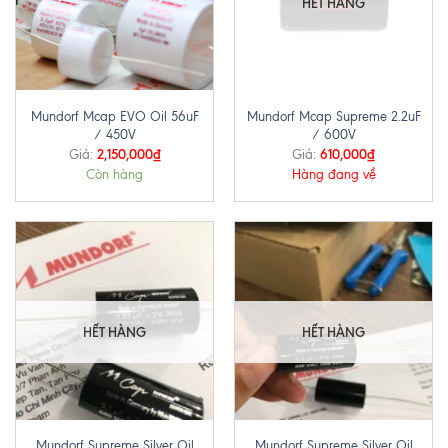
HẾT HÀNG
Mundorf Mcap EVO Oil 56uF
Mundorf Mcap Supreme 2.2uF
/ 450V
/ 600V
2,150,000
₫
610,000
₫
Giá:
Giá:
Còn hàng
Hàng đang về
HẾT HÀNG
HẾT HÀNG
Mundorf Supreme Silver Oil
Mundorf Supreme Silver Oil