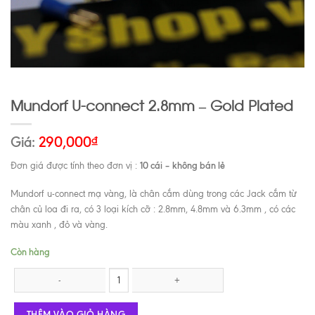
Mundorf U-connect 2.8mm – Gold Plated
Giá:
290,000
₫
10 cái – không bán lẻ
Đơn giá được tính theo đơn vị :
Mundorf u-connect mạ vàng, là chân cắm dùng trong các Jack cắm từ
chân củ loa đi ra, có 3 loại kích cỡ : 2.8mm, 4.8mm và 6.3mm , có các
màu xanh , đỏ và vàng.
Còn hàng
Mundorf U-connect 2.8mm - Gold Plated số lượng
THÊM VÀO GIỎ HÀNG