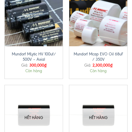
Mundorf MLytic HV 100uf/
Mundorf Mcap EVO Oil 68uF
500V – Axial
/ 350V
300,000
₫
2,300,000
₫
Giá:
Giá:
Còn hàng
Còn hàng
HẾT HÀNG
HẾT HÀNG