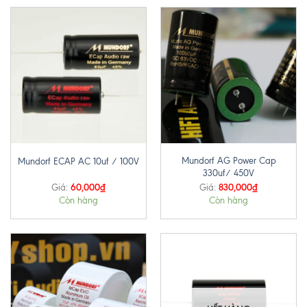
Mundorf AG Power Cap
Mundorf ECAP AC 10uf / 100V
330uf/ 450V
60,000
₫
830,000
₫
Giá:
Giá:
Còn hàng
Còn hàng