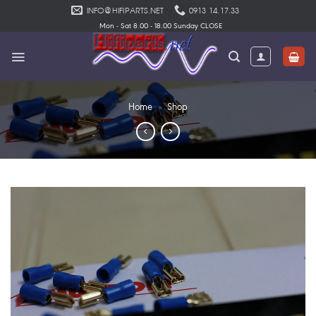
Skip
INFO@HIFIPARTS.NET
0913 14.17.33
to
Mon - Sat 8.00 - 18.00 Sunday CLOSE
content
Home
»
Shop