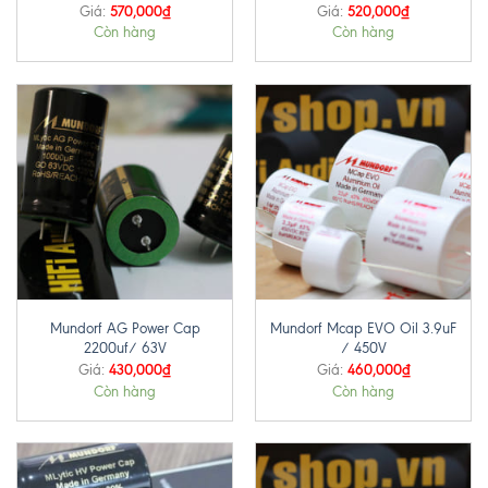
570,000
₫
520,000
₫
Giá:
Giá:
Còn hàng
Còn hàng
Mundorf AG Power Cap
Mundorf Mcap EVO Oil 3.9uF
2200uf/ 63V
/ 450V
430,000
₫
460,000
₫
Giá:
Giá:
Còn hàng
Còn hàng