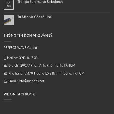
Tín hiệu Balance và Unbalance
16
loa
CHẤT
Th3
từ
LƯỢNG
B
CAO
tới
Tụ Điện và Các câu hỏi
Z
THÔNG TIN ĐƠN VỊ QUẢN LÝ
PERFECT WAVE Co,.Ltd
Hotline: 0913 14 17 33
Địa chỉ: 290/7 Phan Anh, Phú Thạnh, TP.HCM
Kho hàng: 551/9 Hương Lộ 2,Bình Trị Đông, TP.HCM
Emai : info@hifiparts.net
WE ON FACEBOOK