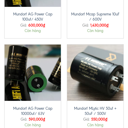
Mundorf AG Power Cap
Mundorf Mcap Supreme 10uF
100uf/ 450V
/ 600V
600,000
₫
1,430,000
₫
Giá:
Giá:
Còn hàng
Còn hàng
Mundorf AG Power Cap
Mundorf MLytic HV 50uf +
10000uf/ 63V
50uF / 500V
590,000
₫
550,000
₫
Giá:
Giá:
Còn hàng
Còn hàng