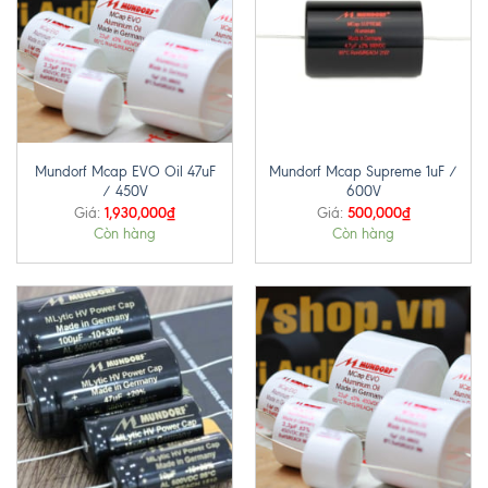
Mundorf Mcap EVO Oil 47uF
Mundorf Mcap Supreme 1uF /
/ 450V
600V
1,930,000
₫
500,000
₫
Giá:
Giá:
Còn hàng
Còn hàng