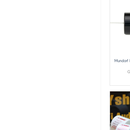
+
Mundorf 
G