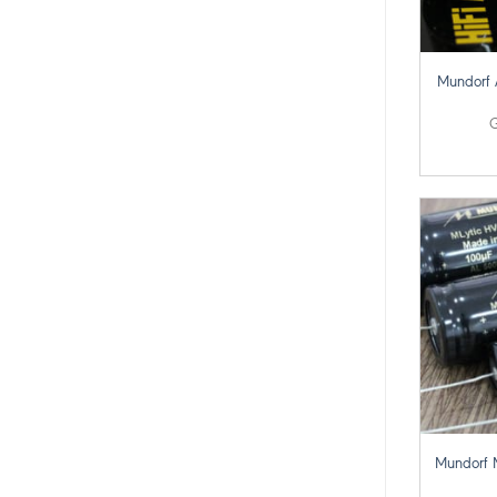
+
Mundorf 
G
+
Mundorf 