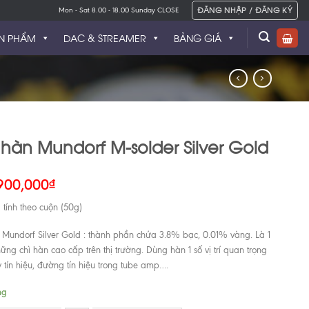
ĐĂNG NHẬP / ĐĂNG KÝ
Mon - Sat 8.00 - 18.00 Sunday CLOSE
N PHẨM
DAC & STREAMER
BẢNG GIÁ
 hàn Mundorf M-solder Silver Gold
900,000
₫
 tính theo cuộn (50g)
 Mundorf Silver Gold : thành phần chứa 3.8% bạc, 0.01% vàng. Là 1
ững chì hàn cao cấp trên thị trường. Dùng hàn 1 số vị trí quan trọng
 tín hiệu, đường tín hiệu trong tube amp….
ng