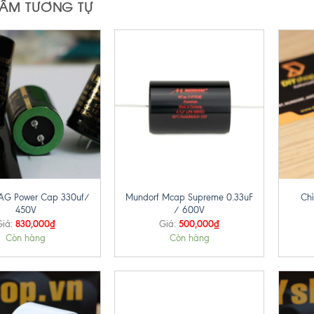
HẨM TƯƠNG TỰ
+
+
AG Power Cap 330uf/
Mundorf Mcap Supreme 0.33uF
Chì
450V
/ 600V
830,000
₫
500,000
₫
Giá:
Giá:
Còn hàng
Còn hàng