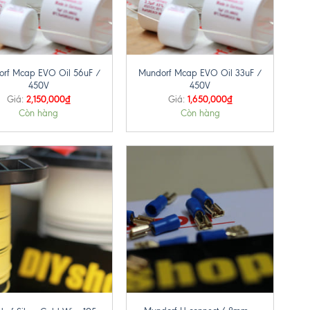
+
rf Mcap EVO Oil 56uF /
Mundorf Mcap EVO Oil 33uF /
450V
450V
2,150,000
₫
1,650,000
₫
Giá:
Giá:
Còn hàng
Còn hàng
+