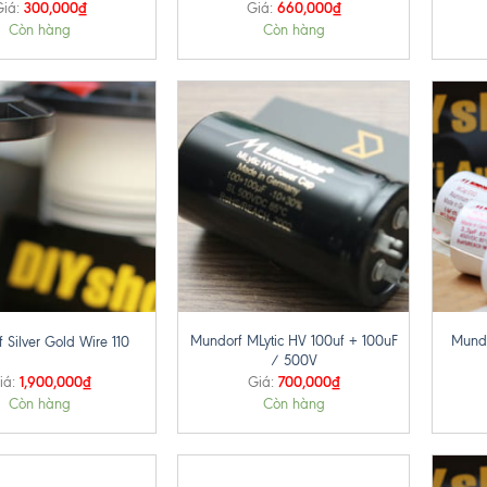
300,000
₫
660,000
₫
iá:
Giá:
Còn hàng
Còn hàng
+
+
Mundorf MLytic HV 100uf + 100uF
Mund
 Silver Gold Wire 110
/ 500V
1,900,000
₫
700,000
₫
iá:
Giá:
Còn hàng
Còn hàng