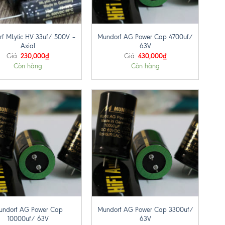
+
f MLytic HV 33uf/ 500V –
Mundorf AG Power Cap 4700uf/
Axial
63V
230,000
₫
430,000
₫
Giá:
Giá:
Còn hàng
Còn hàng
+
undorf AG Power Cap
Mundorf AG Power Cap 3300uf/
10000uf/ 63V
63V