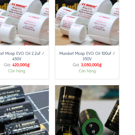
+
rf Mcap EVO Oil 2.2uF /
Mundorf Mcap EVO Oil 100uF /
450V
350V
420,000
₫
3,050,000
₫
Giá:
Giá:
Còn hàng
Còn hàng