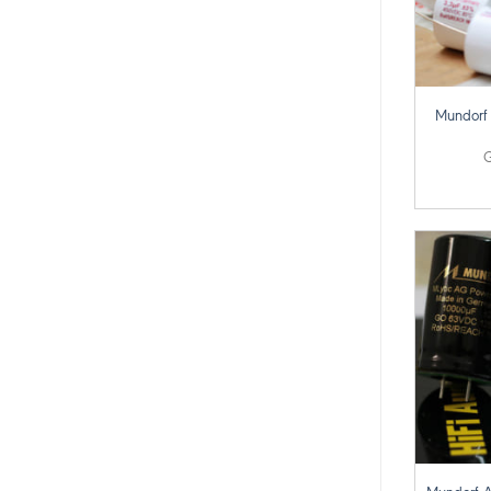
+
Mundorf
G
+