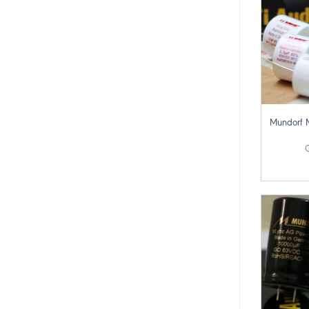
+
Mundorf 