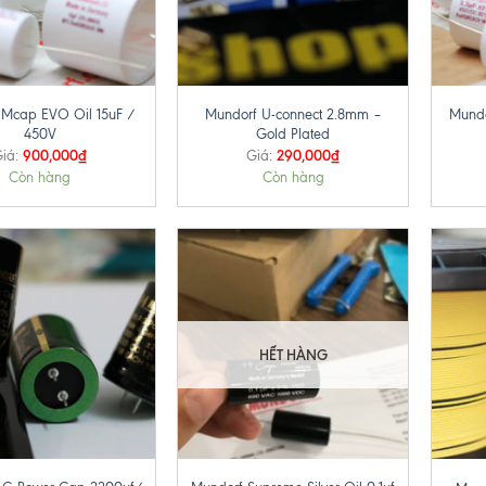
+
+
 Mcap EVO Oil 15uF /
Mundorf U-connect 2.8mm –
Mundo
450V
Gold Plated
900,000
₫
290,000
₫
iá:
Giá:
Còn hàng
Còn hàng
HẾT HÀNG
+
+