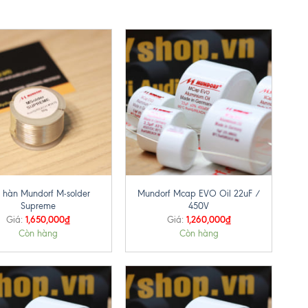
+
 hàn Mundorf M-solder
Mundorf Mcap EVO Oil 22uF /
Supreme
450V
1,650,000
₫
1,260,000
₫
Giá:
Giá:
Còn hàng
Còn hàng