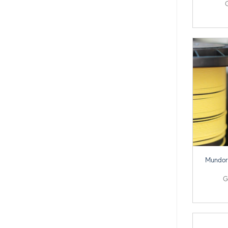
G
+
Mundorf
G