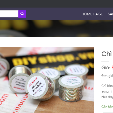
HOME PAGE
SẢ
Chì
Giá:
Đơn giá
Chì hàn
trong nh
như dây
Còn hà