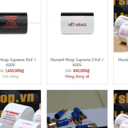
HẾT HÀNG
+
+
Mcap Supreme 10uF /
Mundorf Mcap Supreme 3.9uF /
Mundo
600V
600V
1,430,000
₫
830,000
₫
iá:
Giá:
Còn hàng
Hàng đang về