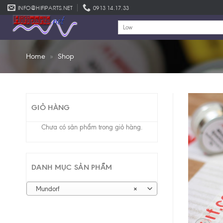
Skip
INFO@HIFIPARTS.NET
0913 14.17.33
to
Tìm
content
kiếm:
Home
»
Shop
GIỎ HÀNG
Chưa có sản phẩm trong giỏ hàng.
DANH MỤC SẢN PHẨM
Mundorf
×