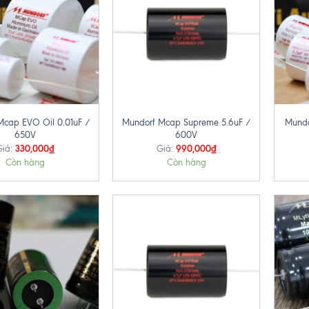
+
+
Mcap EVO Oil 0.01uF /
Mundorf Mcap Supreme 5.6uF /
Mundo
650V
600V
330,000
₫
990,000
₫
Giá:
Giá:
Còn hàng
Còn hàng