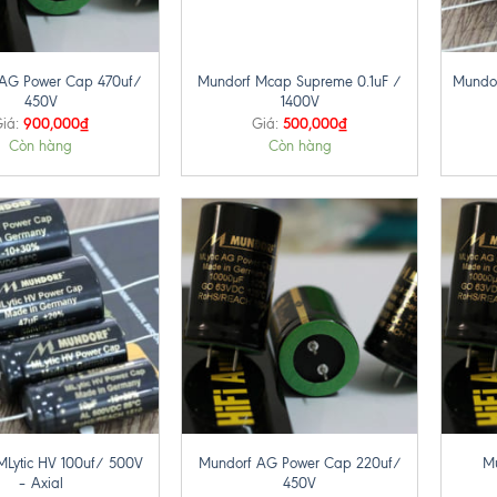
+
+
AG Power Cap 470uf/
Mundorf Mcap Supreme 0.1uF /
Mundor
450V
1400V
900,000
₫
500,000
₫
iá:
Giá:
Còn hàng
Còn hàng
+
+
MLytic HV 100uf/ 500V
Mundorf AG Power Cap 220uf/
M
– Axial
450V