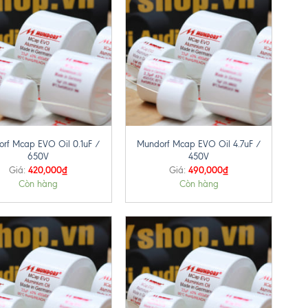
+
rf Mcap EVO Oil 0.1uF /
Mundorf Mcap EVO Oil 4.7uF /
650V
450V
420,000
₫
490,000
₫
Giá:
Giá:
Còn hàng
Còn hàng