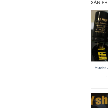
SẢN P
+
Mundorf 