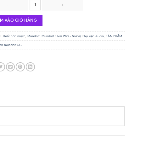
Mundorf M-solder Silver Gold số lượng
ÊM VÀO GIỎ HÀNG
c:
Thiếc hàn mạch
,
Mundorf
,
Mundorf Silver Wire - Solder
,
Phụ kiện Audio
,
SẢN PHẨM
hàn mundorf SG