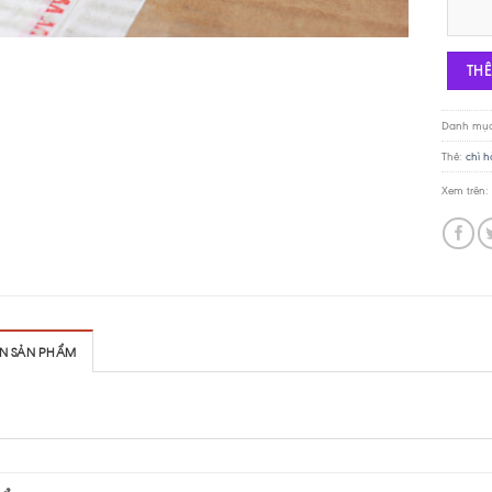
Chì hàn 
TH
Danh mụ
Thẻ:
chì 
Xem trên:
IN SẢN PHẨM