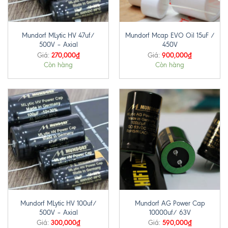
Mundorf MLytic HV 47uf/
Mundorf Mcap EVO Oil 15uF /
500V – Axial
450V
270,000
₫
900,000
₫
Giá:
Giá:
Còn hàng
Còn hàng
Mundorf MLytic HV 100uf/
Mundorf AG Power Cap
500V – Axial
10000uf/ 63V
300,000
₫
590,000
₫
Giá:
Giá: