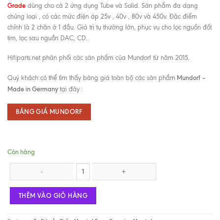
Grade
dùng cho cả 2 ứng dụng Tube và Solid. Sản phẩm đa dạng
chủng loại , có các mức điện áp 25v , 40v , 80v và 450v. Đặc điểm
chính là 2 chân ở 1 đầu. Giá trị tụ thường lớn, phục vụ cho lọc nguồn đốt
tim, lọc sau nguồn DAC, CD..
Hifiparts.net phân phối các sản phẩm của Mundorf từ năm 2015.
Mundorf –
Quý khách có thể tìm thấy bảng giá toàn bộ các sản phẩm
Made in Germany
tại đây :
BẢNG GIÁ MUNDORF
Còn hàng
Mundorf AG Power Cap 1000uf/ 100V số lượng
THÊM VÀO GIỎ HÀNG