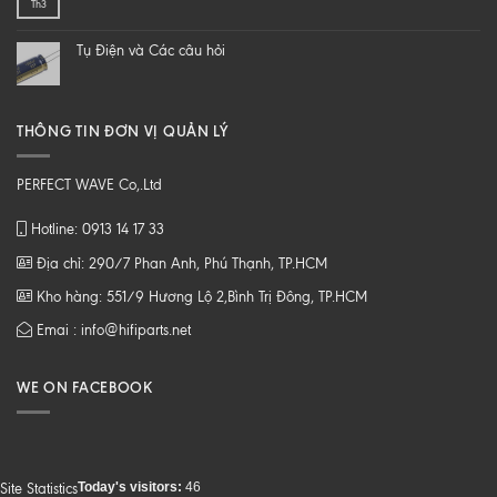
Th3
từ
LƯỢNG
B
CAO
tới
Tụ Điện và Các câu hỏi
Z
THÔNG TIN ĐƠN VỊ QUẢN LÝ
PERFECT WAVE Co,.Ltd
Hotline: 0913 14 17 33
Địa chỉ: 290/7 Phan Anh, Phú Thạnh, TP.HCM
Kho hàng: 551/9 Hương Lộ 2,Bình Trị Đông, TP.HCM
Emai : info@hifiparts.net
WE ON FACEBOOK
Today's visitors:
46
Site Statistics