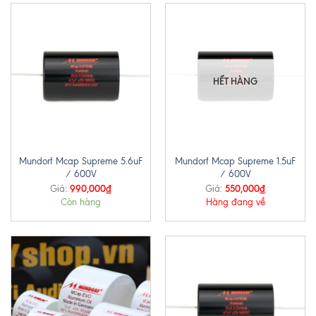
HẾT HÀNG
Mundorf Mcap Supreme 5.6uF
Mundorf Mcap Supreme 1.5uF
/ 600V
/ 600V
990,000
₫
550,000
₫
Giá:
Giá:
Còn hàng
Hàng đang về