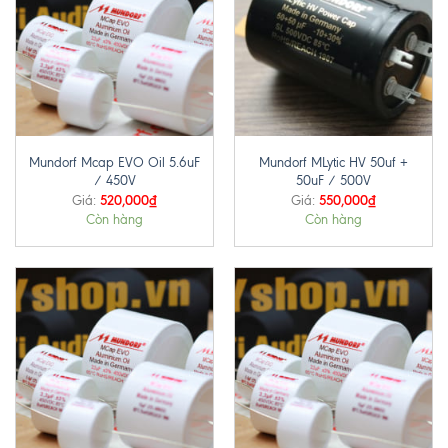
Mundorf Mcap EVO Oil 5.6uF
Mundorf MLytic HV 50uf +
/ 450V
50uF / 500V
520,000
₫
550,000
₫
Giá:
Giá:
Còn hàng
Còn hàng