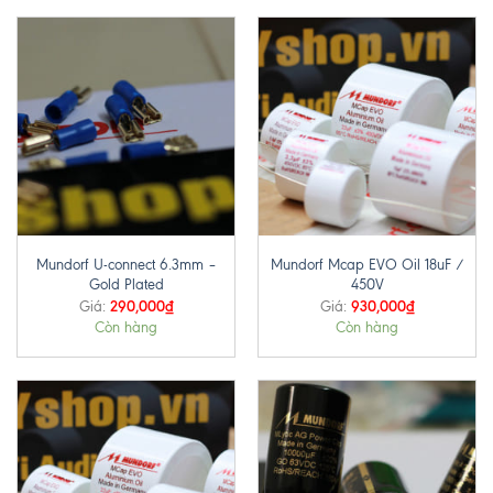
Mundorf U-connect 6.3mm –
Mundorf Mcap EVO Oil 18uF /
Gold Plated
450V
290,000
₫
930,000
₫
Giá:
Giá:
Còn hàng
Còn hàng