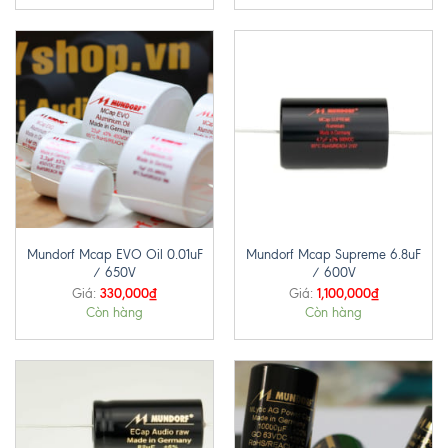
Mundorf Mcap EVO Oil 0.01uF
Mundorf Mcap Supreme 6.8uF
/ 650V
/ 600V
330,000
₫
1,100,000
₫
Giá:
Giá:
Còn hàng
Còn hàng