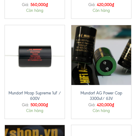
560,000
₫
420,000
₫
Giá:
Giá:
Còn hàng
Còn hàng
Mundorf Mcap Supreme 1uF /
Mundorf AG Power Cap
600V
3300uf/ 63V
500,000
₫
420,000
₫
Giá:
Giá:
Còn hàng
Còn hàng