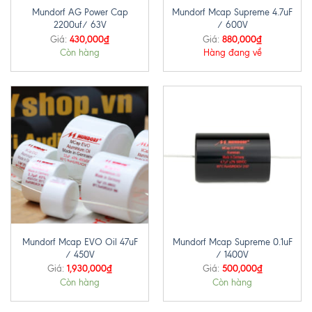
Mundorf AG Power Cap
Mundorf Mcap Supreme 4.7uF
2200uf/ 63V
/ 600V
430,000
₫
880,000
₫
Giá:
Giá:
Còn hàng
Hàng đang về
Mundorf Mcap EVO Oil 47uF
Mundorf Mcap Supreme 0.1uF
/ 450V
/ 1400V
1,930,000
₫
500,000
₫
Giá:
Giá:
Còn hàng
Còn hàng