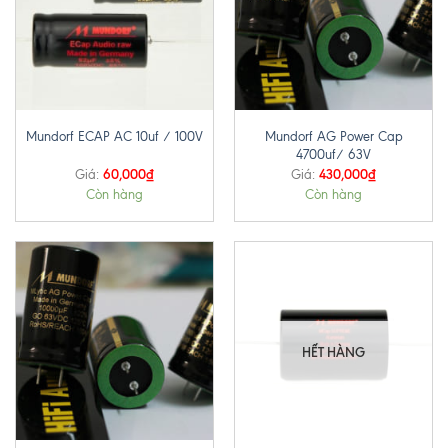
Mundorf AG Power Cap
Mundorf ECAP AC 10uf / 100V
4700uf/ 63V
60,000
₫
430,000
₫
Giá:
Giá:
Còn hàng
Còn hàng
HẾT HÀNG