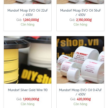
Mundorf Mcap EVO Oil 22uF
Mundorf Mcap EVO Oil 56uF
/ 450V
/ 450V
1,260,000
₫
2,150,000
₫
Giá:
Giá:
Còn hàng
Còn hàng
Mundorf Mcap EVO Oil 0.47uF
Mundorf Silver Gold Wire 110
/ 450V
1,900,000
₫
420,000
₫
Giá:
Giá:
Còn hàng
Còn hàng