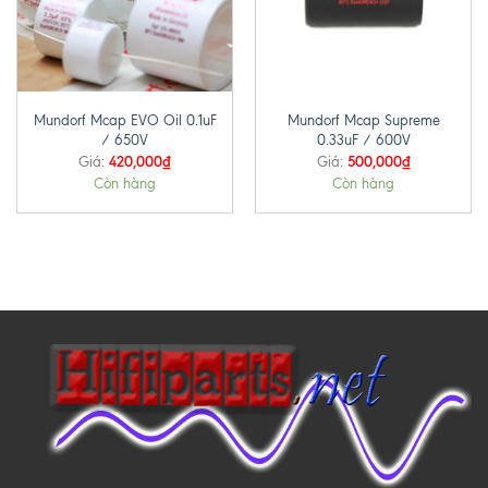
Mundorf Mcap EVO Oil 0.1uF
Mundorf Mcap Supreme
/ 650V
0.33uF / 600V
420,000
₫
500,000
₫
Giá:
Giá:
Còn hàng
Còn hàng