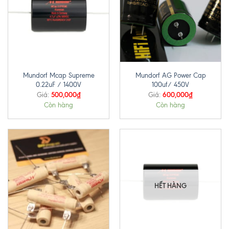
Mundorf Mcap Supreme
Mundorf AG Power Cap
0.22uF / 1400V
100uf/ 450V
500,000
₫
600,000
₫
Giá:
Giá:
Còn hàng
Còn hàng
HẾT HÀNG