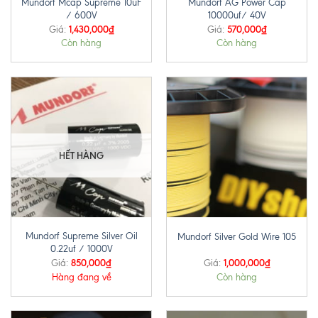
Mundorf Mcap Supreme 10uF
Mundorf AG Power Cap
/ 600V
10000uf/ 40V
1,430,000
₫
570,000
₫
Giá:
Giá:
Còn hàng
Còn hàng
HẾT HÀNG
Mundorf Supreme Silver Oil
Mundorf Silver Gold Wire 105
0.22uf / 1000V
850,000
₫
1,000,000
₫
Giá:
Giá:
Hàng đang về
Còn hàng