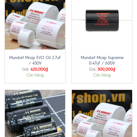
Mundorf Mcap EVO Oil 2.7uF
Mundorf Mcap Supreme
/ 450V
0.47uF / 600V
420,000
₫
500,000
₫
Giá:
Giá:
Còn hàng
Còn hàng