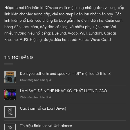
Hifiparts.net tiền thân là DIYshop.vn là một trong những đơn vị cung cấp
linh kiện cho việc nâng cấp, chế tạo ampli đèn lớn nhất hiện nay. Các
linh kiện phổ biến của chúng tôi bao gồm: Tụ điện, điện trở, Cuộn cảm,
bóng đèn, jack cắm, dây dẫn các loại và nhiều phụ kiện khác..Với
nhiều thương hiểu nổi tiếng: Duelund, V-cap, WBT, Lundahl, Cardas,
Khozmo, ALPS..Hiện tại được điều hành bởi Perfect Wave Co,ltd
TIN MỚI ĐĂNG
Do it yourself a hi-end speaker – DIY một loa từ B tới Z
ở
Chức năng bình luận bị tắt
Do
it
LÀM SAO ĐỂ NGHE NHẠC SỐ CHẤT LƯỢNG CAO
yourself
a
ở
Chức năng bình luận bị tắt
hi-
LÀM
end
SAO
Các tham số củ Loa (Driver)
20
speaker
ĐỂ
Th12
–
NGHE
DIY
NHẠC
một
SỐ
Tín hiệu Balance và Unbalance
16
loa
CHẤT