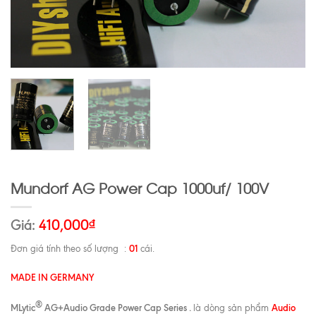
Mundorf AG Power Cap 1000uf/ 100V
Giá:
410,000
₫
01
Đơn giá tính theo số lượng :
cái.
MADE IN GERMANY
®
MLytic
AG+Audio Grade Power Cap Series .
Audio
là dòng sản phẩm