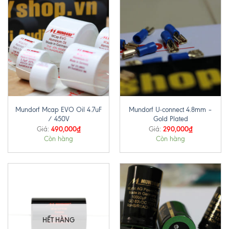
Mundorf Mcap EVO Oil 4.7uF
Mundorf U-connect 4.8mm –
/ 450V
Gold Plated
490,000
₫
290,000
₫
Giá:
Giá:
Còn hàng
Còn hàng
HẾT HÀNG