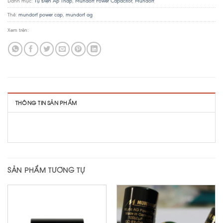
Danh mục:
Tụ Điện Áp Thấp
,
Mundorf Power Capacitor
,
Mundorf
Thẻ:
mundorf power cap
,
mundorf ag
Xem trên:
THÔNG TIN SẢN PHẨM
SẢN PHẨM TƯƠNG TỰ