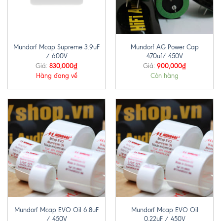
Mundorf Mcap Supreme 3.9uF
Mundorf AG Power Cap
/ 600V
470uf/ 450V
830,000
₫
900,000
₫
Giá:
Giá:
Hàng đang về
Còn hàng
Mundorf Mcap EVO Oil 6.8uF
Mundorf Mcap EVO Oil
/ 450V
0.22uF / 450V