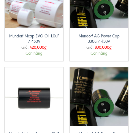
Mundorf Mcap EVO Oil 1.0uF
Mundorf AG Power Cap
/ 450V
330uf/ 450V
420,000
₫
830,000
₫
Giá:
Giá:
Còn hàng
Còn hàng