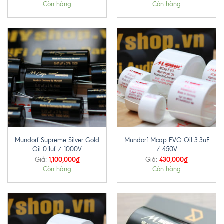
Còn hàng
Còn hàng
Mundorf Supreme Silver Gold
Mundorf Mcap EVO Oil 3.3uF
Oil 0.1uf / 1000V
/ 450V
1,100,000
₫
430,000
₫
Giá:
Giá:
Còn hàng
Còn hàng