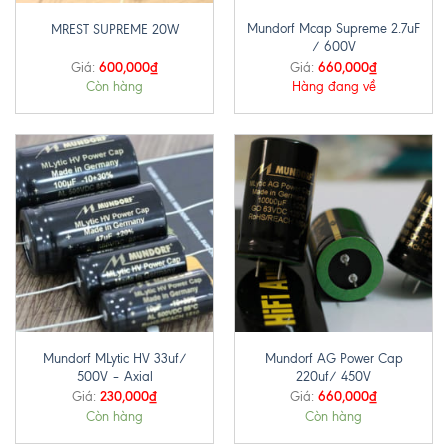
Mundorf Mcap Supreme 2.7uF
MREST SUPREME 20W
/ 600V
600,000
₫
660,000
₫
Giá:
Giá:
Còn hàng
Hàng đang về
Mundorf MLytic HV 33uf/
Mundorf AG Power Cap
500V – Axial
220uf/ 450V
230,000
₫
660,000
₫
Giá:
Giá:
Còn hàng
Còn hàng