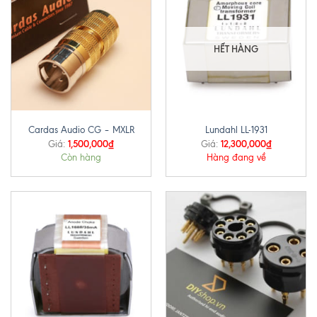
HẾT HÀNG
Cardas Audio CG – MXLR
Lundahl LL-1931
1,500,000
₫
12,300,000
₫
Giá:
Giá:
Còn hàng
Hàng đang về