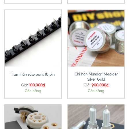
Chì hàn Mundorf M-solder
Trạm hàn sato parts 10 pin
Silver Gold
100,000
₫
900,000
₫
Giá:
Giá:
Còn hàng
Còn hàng