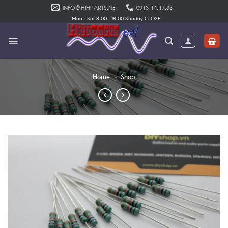
Skip
INFO@HIFIPARTS.NET
0913 14.17.33
to
Mon - Sat 8.00 - 18.00 Sunday CLOSE
content
Home
»
Shop