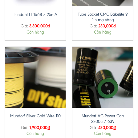
Tube Socket CMC Bakelite 9
Lundahl LL-1668 / 25mA
Pin mạ vàng
3,300,000
₫
230,000
₫
Giá:
Giá:
Còn hàng
Còn hàng
Mundorf AG Power Cap
Mundorf Silver Gold Wire 110
2200uf/ 63V
1,900,000
₫
430,000
₫
Giá:
Giá:
Còn hàng
Còn hàng