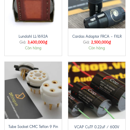
Lundahl LL-1692A
Cardas Adaptor FRCA – FXLR
3,400,000
₫
2,500,000
₫
Giá:
Giá:
Còn hàng
Còn hàng
Tube Socket CMC Teflon 9 Pin
VCAP CuTF 0.22uF / 600V