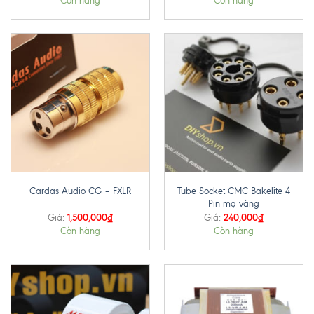
Còn hàng
Còn hàng
Tube Socket CMC Bakelite 4
Cardas Audio CG – FXLR
Pin mạ vàng
1,500,000
₫
240,000
₫
Giá:
Giá:
Còn hàng
Còn hàng