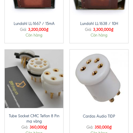
Lundahl LL-1667 / 15mA
Lundahl LL-1638 / 10H
3,200,000
₫
3,300,000
₫
Giá:
Giá:
Còn hàng
Còn hàng
Tube Socket CMC Teflon 8 Pin
Cardas Audio TIDP
mạ vàng
360,000
₫
350,000
₫
Giá:
Giá: