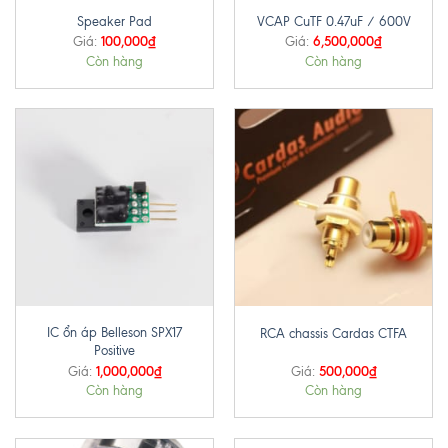
Speaker Pad
VCAP CuTF 0.47uF / 600V
100,000
₫
6,500,000
₫
Giá:
Giá:
Còn hàng
Còn hàng
IC ổn áp Belleson SPX17
RCA chassis Cardas CTFA
Positive
1,000,000
₫
500,000
₫
Giá:
Giá:
Còn hàng
Còn hàng