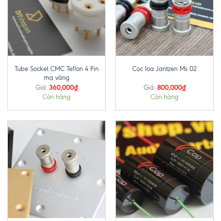
Tube Socket CMC Teflon 4 Pin
Cọc loa Jantzen Ms 02
mạ vàng
360,000
₫
800,000
₫
Giá:
Giá:
Còn hàng
Còn hàng