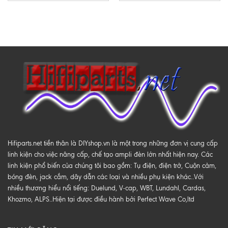
Hifiparts.net tiền thân là DIYshop.vn là một trong những đơn vị cung cấp
linh kiện cho việc nâng cấp, chế tạo ampli đèn lớn nhất hiện nay. Các
linh kiện phổ biến của chúng tôi bao gồm: Tụ điện, điện trở, Cuộn cảm,
bóng đèn, jack cắm, dây dẫn các loại và nhiều phụ kiện khác..Với
nhiều thương hiểu nổi tiếng: Duelund, V-cap, WBT, Lundahl, Cardas,
Khozmo, ALPS..Hiện tại được điều hành bởi Perfect Wave Co,ltd