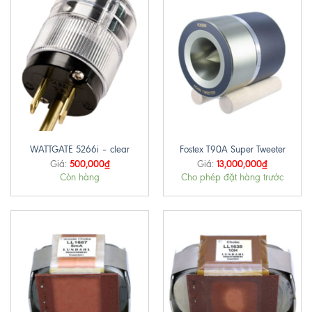
WATTGATE 5266i – clear
Fostex T90A Super Tweeter
500,000
₫
13,000,000
₫
Giá:
Giá:
Còn hàng
Cho phép đặt hàng trước