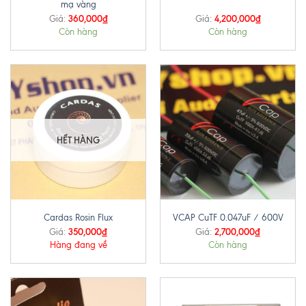
mạ vàng
360,000
₫
4,200,000
₫
Giá:
Giá:
Còn hàng
Còn hàng
HẾT HÀNG
Cardas Rosin Flux
VCAP CuTF 0.047uF / 600V
350,000
₫
2,700,000
₫
Giá:
Giá:
Hàng đang về
Còn hàng