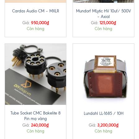
Mundorf MLytic HV 10uf/ 500V
Cardas Audio CM – MXLR
– Axial
950,000
₫
125,000
₫
Giá:
Giá:
Còn hàng
Còn hàng
Tube Socket CMC Bakelite 8
Lundahl LL-1685 / 10H
Pin mạ vàng
240,000
₫
3,200,000
₫
Giá:
Giá:
Còn hàng
Còn hàng