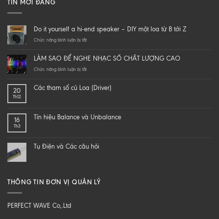
TIN MỚI ĐĂNG
Do it yourself a hi-end speaker – DIY một loa từ B tới Z
ở
Chức năng bình luận bị tắt
Do
it
LÀM SAO ĐỂ NGHE NHẠC SỐ CHẤT LƯỢNG CAO
yourself
a
ở
Chức năng bình luận bị tắt
hi-
LÀM
end
SAO
Các tham số củ Loa (Driver)
20
speaker
ĐỂ
Th12
–
NGHE
DIY
NHẠC
một
SỐ
Tín hiệu Balance và Unbalance
16
loa
CHẤT
Th3
từ
LƯỢNG
B
CAO
tới
Tụ Điện và Các câu hỏi
Z
THÔNG TIN ĐƠN VỊ QUẢN LÝ
PERFECT WAVE Co,.Ltd