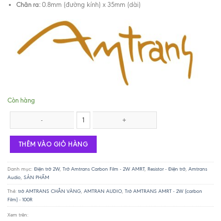
Chân ra:
0.8mm (đường kính) x 35mm (dài)
Còn hàng
Trở AMTRANS AMRT - 2W (carbon Film) - 100R số lượng
THÊM VÀO GIỎ HÀNG
Danh mục:
Điện trở 2W
,
Trở Amtrans Carbon Film - 2W AMRT
,
Resistor - Điện trở
,
Amtrans
Audio
,
SẢN PHẨM
Thẻ:
trở AMTRANS CHÂN VÀNG
,
AMTRAN AUDIO
,
Trở AMTRANS AMRT - 2W (carbon
Film) - 100R
Xem trên: