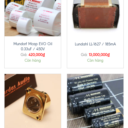
Mundorf Mcap EVO Oil
Lundahl LL-1627 / 185mA
0.33uF / 450V
420,000
₫
13,000,000
₫
Giá:
Giá:
Còn hàng
Còn hàng