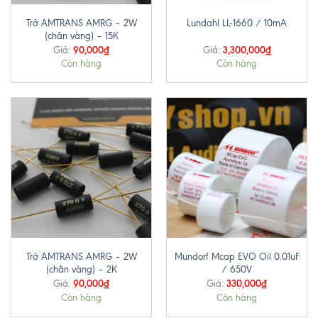
Trở AMTRANS AMRG – 2W
Lundahl LL-1660 / 10mA
(chân vàng) – 15K
90,000
₫
3,300,000
₫
Giá:
Giá:
Còn hàng
Còn hàng
Trở AMTRANS AMRG – 2W
Mundorf Mcap EVO Oil 0.01uF
(chân vàng) – 2K
/ 650V
90,000
₫
330,000
₫
Giá:
Giá:
Còn hàng
Còn hàng