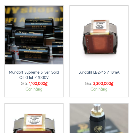
Mundorf Supreme Silver Gold
Lundahl LL-2745 / 18mA
Oil 0.1uf / 1000V
1,100,000
₫
3,300,000
₫
Giá:
Giá:
Còn hàng
Còn hàng