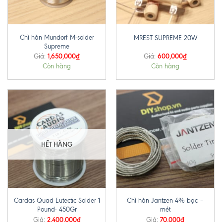
Chì hàn Mundorf M-solder
MREST SUPREME 20W
Supreme
1,650,000
₫
600,000
₫
Giá:
Giá:
Còn hàng
Còn hàng
HẾT HÀNG
Cardas Quad Eutectic Solder 1
Chì hàn Jantzen 4% bạc –
Pound- 450Gr
mét
2,400,000
₫
70,000
₫
Giá:
Giá: