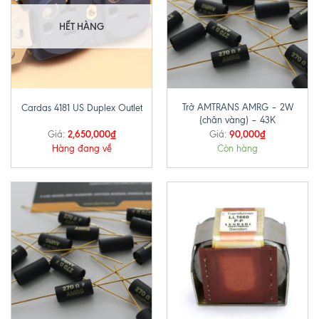
HẾT HÀNG
Trở AMTRANS AMRG – 2W
Cardas 4181 US Duplex Outlet
(chân vàng) – 43K
2,650,000
₫
90,000
₫
Giá:
Giá:
Hàng đang về
Còn hàng