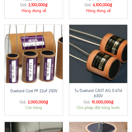
2,100,000
₫
4,100,000
₫
Giá:
Giá:
Hàng đang về
Hàng đang về
Tụ Duelund CAST AG 0.47uf
Duelund Cast PP 22uF 250V
630V
2,000,000
₫
19,000,000
₫
Giá:
Giá:
Còn hàng
Cho phép đặt hàng trước