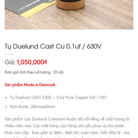
Tụ Duelund Cast Cu 0.1uf / 630V
Giá:
1,050,000
₫
Đơn giá tính theo số lượng : 01 cái
Sản phẩm Made in Denmark.
Tụ Duelund CAST 630V – 0.1uf Pure Copper Foil / PIO
Kích thước :28mmx40mm
Sản phẩm của Duelund Coherrent Audio đã nổi tiếng về chất lượng từ
nhiều năm nay. Các mặt hàng của hãng chủ yếu phục vụ cho phân
khúc cao cấp : bao gồm tụ điện , điện trở, cuộn cảm. Gần đây là : loa,