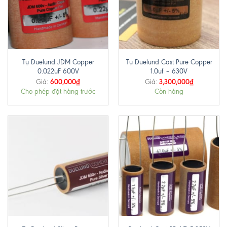
Tụ Duelund JDM Copper
Tụ Duelund Cast Pure Copper
0.022uF 600V
1.0uf – 630V
600,000
₫
3,300,000
₫
Giá:
Giá:
Cho phép đặt hàng trước
Còn hàng