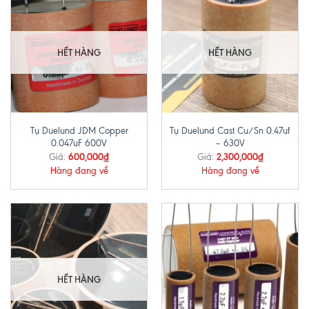
HẾT HÀNG
HẾT HÀNG
Tụ Duelund JDM Copper
Tụ Duelund Cast Cu/Sn 0.47uf
0.047uF 600V
– 630V
600,000
₫
2,300,000
₫
Giá:
Giá:
Hàng đang về
Hàng đang về
HẾT HÀNG