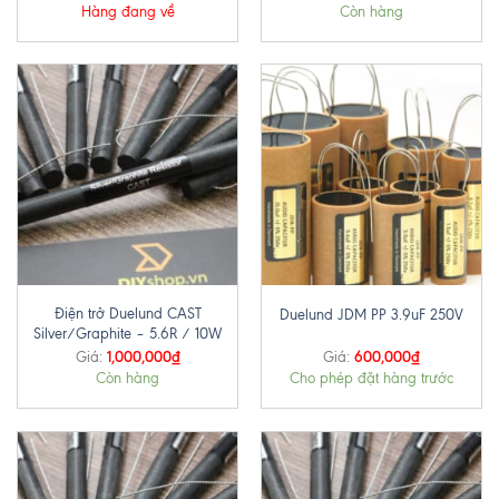
Hàng đang về
Còn hàng
Điện trở Duelund CAST
Duelund JDM PP 3.9uF 250V
Silver/Graphite – 5.6R / 10W
1,000,000
₫
600,000
₫
Giá:
Giá:
Còn hàng
Cho phép đặt hàng trước