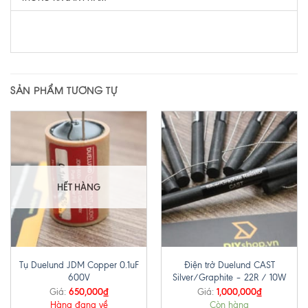
SẢN PHẨM TƯƠNG TỰ
HẾT HÀNG
Tụ Duelund JDM Copper 0.1uF
Điện trở Duelund CAST
600V
Silver/Graphite – 22R / 10W
650,000
₫
1,000,000
₫
Giá:
Giá:
Hàng đang về
Còn hàng