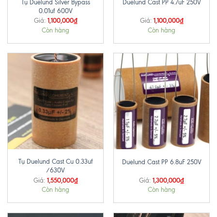
Tụ Duelund Silver Bypass
Duelund Cast PP 4.7uF 250V
0.01uf 600V
1,100,000
₫
1,100,000
₫
Giá:
Giá:
Còn hàng
Còn hàng
Tụ Duelund Cast Cu 0.33uf
Duelund Cast PP 6.8uF 250V
/630V
1,550,000
₫
1,300,000
₫
Giá:
Giá:
Còn hàng
Còn hàng