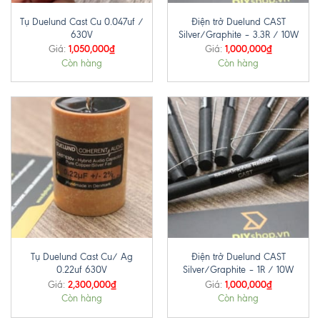
Tụ Duelund Cast Cu 0.047uf /
Điện trở Duelund CAST
630V
Silver/Graphite – 3.3R / 10W
1,050,000
₫
1,000,000
₫
Giá:
Giá:
Còn hàng
Còn hàng
Tụ Duelund Cast Cu/ Ag
Điện trở Duelund CAST
0.22uf 630V
Silver/Graphite – 1R / 10W
2,300,000
₫
1,000,000
₫
Giá:
Giá:
Còn hàng
Còn hàng