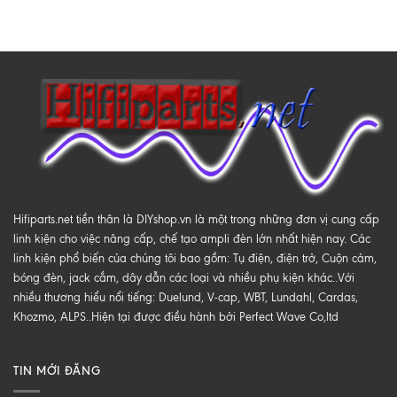
Hifiparts.net tiền thân là DIYshop.vn là một trong những đơn vị cung cấp
linh kiện cho việc nâng cấp, chế tạo ampli đèn lớn nhất hiện nay. Các
linh kiện phổ biến của chúng tôi bao gồm: Tụ điện, điện trở, Cuộn cảm,
bóng đèn, jack cắm, dây dẫn các loại và nhiều phụ kiện khác..Với
nhiều thương hiểu nổi tiếng: Duelund, V-cap, WBT, Lundahl, Cardas,
Khozmo, ALPS..Hiện tại được điều hành bởi Perfect Wave Co,ltd
TIN MỚI ĐĂNG