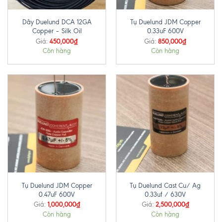
Dây Duelund DCA 12GA
Tụ Duelund JDM Copper
Copper – Silk Oil
0.33uF 600V
450,000
₫
850,000
₫
Giá:
Giá:
Còn hàng
Còn hàng
Tụ Duelund JDM Copper
Tụ Duelund Cast Cu/ Ag
0.47uF 600V
0.33uf / 630V
1,000,000
₫
2,500,000
₫
Giá:
Giá:
Còn hàng
Còn hàng