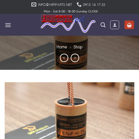
Skip
INFO@HIFIPARTS.NET
0913 14.17.33
to
Mon - Sat 8.00 - 18.00 Sunday CLOSE
content
Home
»
Shop