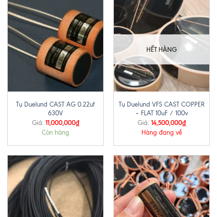
HẾT HÀNG
Tụ Duelund CAST AG 0.22uf
Tụ Duelund VFS CAST COPPER
630V
– FLAT 10uF / 100v
11,000,000
₫
14,500,000
₫
Giá:
Giá:
Còn hàng
Hàng đang về