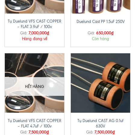
Tụ Duelund VFS CAST COPPER
Duelund Cast PP 1.5uF 250V
– FLAT 3.9uF / 100v
7,000,000
₫
650,000
₫
Giá:
Giá:
Hàng đang về
Còn hàng
HẾT HÀNG
Tụ Duelund VFS CAST COPPER
Tụ Duelund CAST AG 0.1uf
– FLAT 4.7uF / 100v
630V
7,500,000
₫
7,500,000
₫
Giá:
Giá: