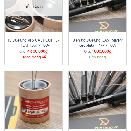
HẾT HÀNG
Tụ Duelund VFS CAST COPPER
Điện trở Duelund CAST Silver/
– FLAT 1.5uF / 100v
Graphite – 47R / 10W
4,600,000
₫
1,000,000
₫
Giá:
Giá:
Hàng đang về
Còn hàng