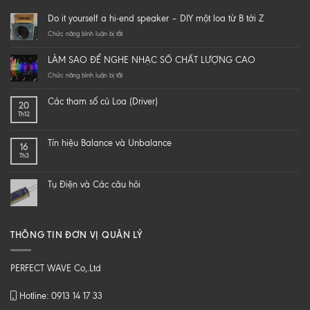
Do it yourself a hi-end speaker – DIY một loa từ B tới Z
ở
Chức năng bình luận bị tắt
Do
it
LÀM SAO ĐỂ NGHE NHẠC SỐ CHẤT LƯỢNG CAO
yourself
a
ở
Chức năng bình luận bị tắt
hi-
LÀM
end
SAO
Các tham số củ Loa (Driver)
20
speaker
ĐỂ
Th12
–
NGHE
DIY
NHẠC
một
SỐ
Tín hiệu Balance và Unbalance
16
loa
CHẤT
Th3
từ
LƯỢNG
B
CAO
tới
Tụ Điện và Các câu hỏi
Z
THÔNG TIN ĐƠN VỊ QUẢN LÝ
PERFECT WAVE Co,.Ltd
Hotline: 0913 14 17 33