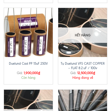
HẾT HÀNG
Tụ Duelund VFS CAST COPPER
Duelund Cast PP 15uF 250V
– FLAT 8.2.uF / 100v
1,900,000
₫
12,500,000
₫
Giá:
Giá:
Còn hàng
Hàng đang về