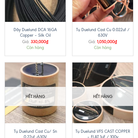
Dây Duelund DCA 16GA
Tụ Duelund Cast Cu 0.022uf /
Copper – Silk Oil
630V
330,000
₫
1,050,000
₫
Giá:
Giá:
Còn hàng
Còn hàng
HẾT HÀNG
HẾT HÀNG
Tụ Duelund Cast Cu/ Sn
Tụ Duelund VFS CAST COPPER
0.22uf -630V
– FLAT 1uF / 100v