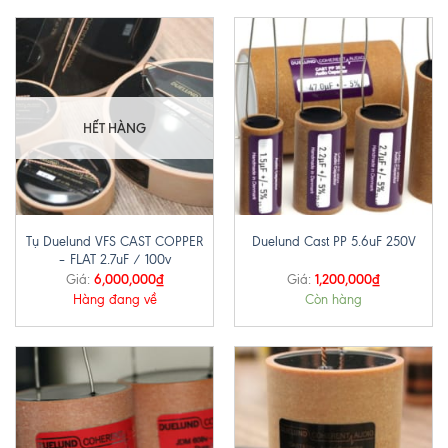
HẾT HÀNG
Tụ Duelund VFS CAST COPPER
Duelund Cast PP 5.6uF 250V
– FLAT 2.7uF / 100v
6,000,000
₫
1,200,000
₫
Giá:
Giá:
Hàng đang về
Còn hàng