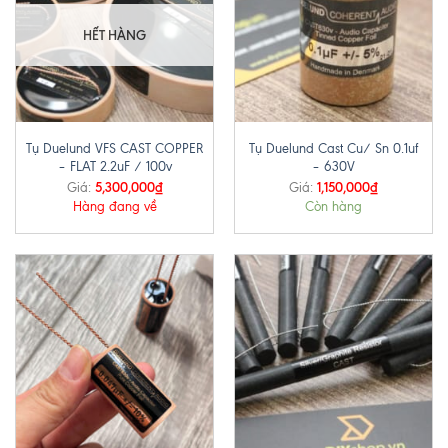
HẾT HÀNG
Tụ Duelund VFS CAST COPPER
Tụ Duelund Cast Cu/ Sn 0.1uf
– FLAT 2.2uF / 100v
– 630V
5,300,000
₫
1,150,000
₫
Giá:
Giá:
Hàng đang về
Còn hàng