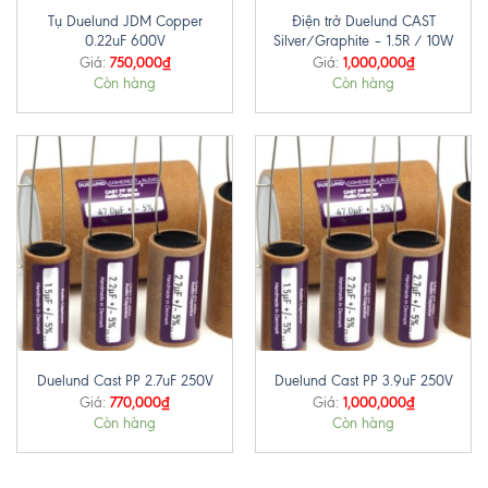
Tụ Duelund JDM Copper
Điện trở Duelund CAST
0.22uF 600V
Silver/Graphite – 1.5R / 10W
750,000
₫
1,000,000
₫
Giá:
Giá:
Còn hàng
Còn hàng
Duelund Cast PP 2.7uF 250V
Duelund Cast PP 3.9uF 250V
770,000
₫
1,000,000
₫
Giá:
Giá:
Còn hàng
Còn hàng