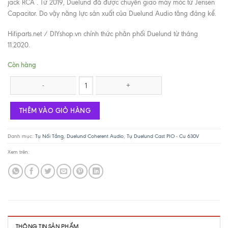
jack RCA . Từ 2019, Duelund đã được chuyển giao máy móc từ Jensen
Capacitor. Do vậy năng lực sản xuất của Duelund Audio tăng đáng kể.
Hifiparts.net / DIYshop.vn chính thức phân phối Duelund từ tháng
11.2020.
Còn hàng
Tụ Duelund Cast Cu 0.1uf / 630V số lượng
THÊM VÀO GIỎ HÀNG
Danh mục:
Tụ Nối Tầng
,
Duelund Coherent Audio
,
Tụ Duelund Cast PIO - Cu 630V
Xem trên:
THÔNG TIN SẢN PHẨM