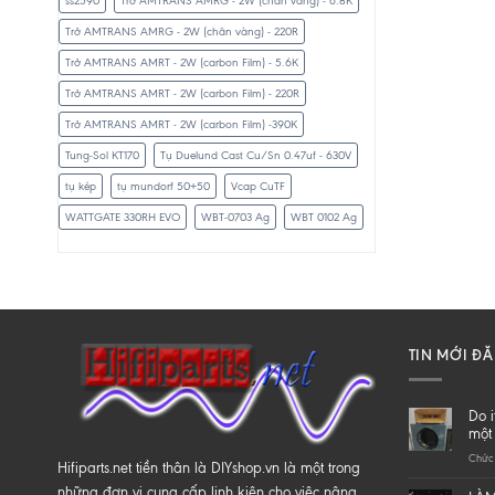
ss2590
Trở AMTRANS AMRG - 2W (chân vàng) - 6.8K
Trở AMTRANS AMRG - 2W (chân vàng) - 220R
Trở AMTRANS AMRT - 2W (carbon Film) - 5.6K
Trở AMTRANS AMRT - 2W (carbon Film) - 220R
Trở AMTRANS AMRT - 2W (carbon Film) -390K
Tung-Sol KT170
Tụ Duelund Cast Cu/Sn 0.47uf - 630V
tụ kép
tụ mundorf 50+50
Vcap CuTF
WATTGATE 330RH EVO
WBT-0703 Ag
WBT 0102 Ag
TIN MỚI Đ
Do i
một 
Chức 
Hifiparts.net tiền thân là DIYshop.vn là một trong
những đơn vị cung cấp linh kiện cho việc nâng