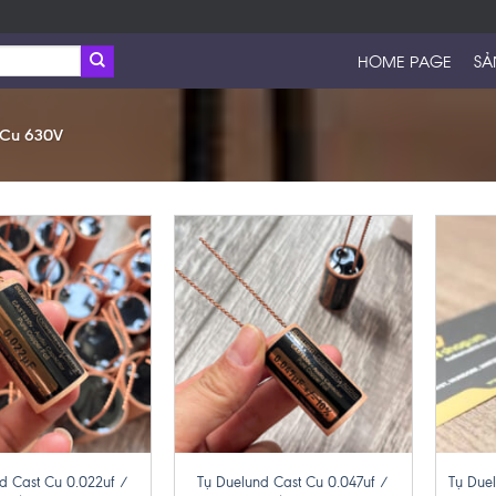
HOME PAGE
SẢ
- Cu 630V
+
+
d Cast Cu 0.022uf /
Tụ Duelund Cast Cu 0.047uf /
Tụ Due