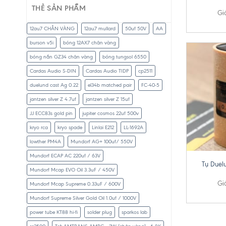
THẺ SẢN PHẨM
Gi
12au7 CHÂN VÀNG
12au7 mullard
50uf 50V
AA
burson v5i
bóng 12AX7 chân vàng
bóng nắn GZ34 chân vàng
bóng tungsol 6550
Cardas Audio S-DIN
Cardas Audio TIDP
cp2511
duelund cast Ag 0.22
el34b matched pair
FC-40-5
jantzen silver Z 4.7uf
jantzen silver Z 15uf
JJ ECC83s gold pin
jupiter cosmos 22uf 500v
kryo rca
kryo spade
Linlai E212
LL-1692A
lowther PM4A
Mundorf AG+ 100uf/ 550V
+
Mundorf ECAP AC 220uf / 63V
Tụ Duel
Mundorf Mcap EVO Oil 3.3uF / 450V
Gi
Mundorf Mcap Supreme 0.33uF / 600V
Mundorf Supreme Silver Gold Oil 1.0uf / 1000V
power tube KT88 hi-fi
solder plug
sparkos lab