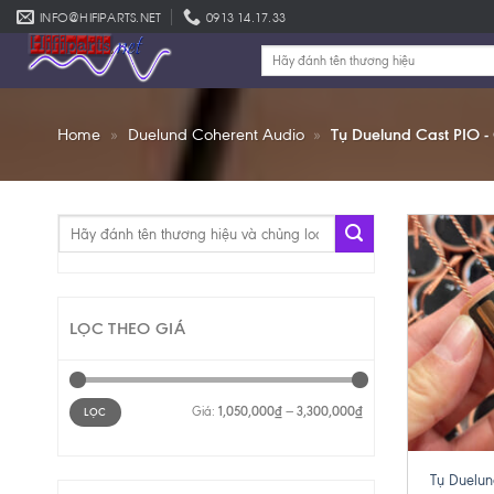
Skip
INFO@HIFIPARTS.NET
0913 14.17.33
to
Tìm
content
kiếm:
Home
»
Duelund Coherent Audio
»
Tụ Duelund Cast PIO 
Tìm
kiếm:
LỌC THEO GIÁ
Giá
Giá
Giá:
1,050,000₫
—
3,300,000₫
LỌC
thấp
cao
nhất
nhất
+
Tụ Duelun