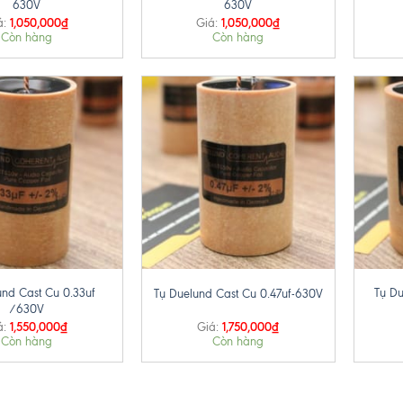
630V
630V
1,050,000
₫
1,050,000
₫
á:
Giá:
Còn hàng
Còn hàng
+
+
und Cast Cu 0.33uf
Tụ Du
Tụ Duelund Cast Cu 0.47uf-630V
/630V
1,550,000
₫
1,750,000
₫
á:
Giá:
Còn hàng
Còn hàng