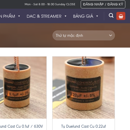
ĐĂNG NHẬP / ĐĂNG KÝ
Mon - Sat 8.00 - 18.00 Sunday CLOSE
N PHẨM
DAC & STREAMER
BẢNG GIÁ
+
Tụ Duelund Cast Cu 0.22uf
lund Cast Cu 0.1uf / 630V