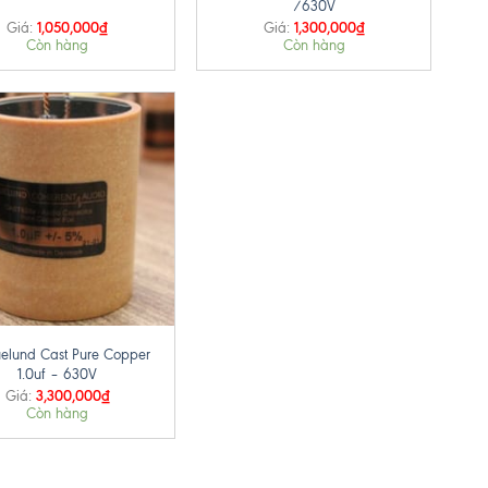
/630V
1,050,000
₫
1,300,000
₫
Giá:
Giá:
Còn hàng
Còn hàng
elund Cast Pure Copper
1.0uf – 630V
3,300,000
₫
Giá:
Còn hàng