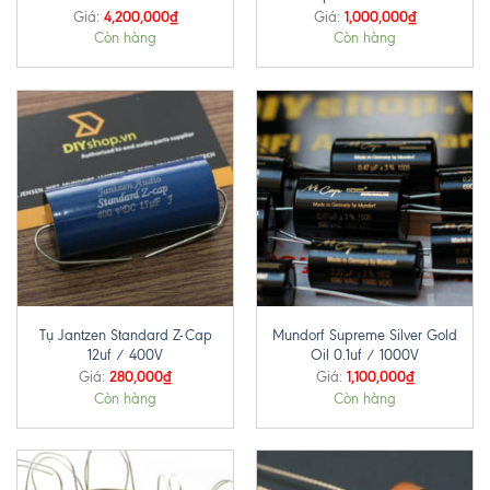
4,200,000
₫
1,000,000
₫
Giá:
Giá:
Còn hàng
Còn hàng
Tụ Jantzen Standard Z-Cap
Mundorf Supreme Silver Gold
12uf / 400V
Oil 0.1uf / 1000V
280,000
₫
1,100,000
₫
Giá:
Giá:
Còn hàng
Còn hàng