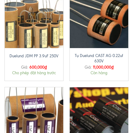
Tụ Duelund CAST AG 0.22uf
Duelund JDM PP 3.9uF 250V
630V
600,000
₫
11,000,000
₫
Giá:
Giá:
Cho phép đặt hàng trước
Còn hàng