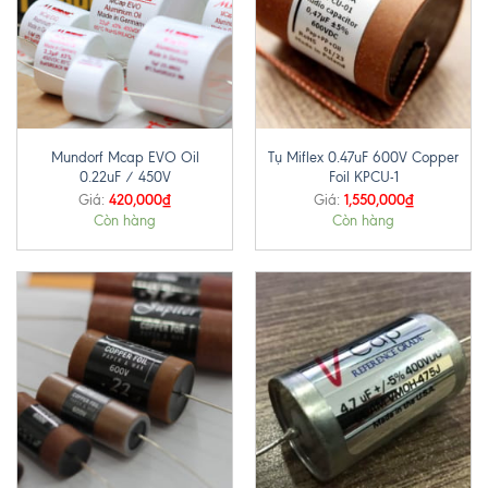
Mundorf Mcap EVO Oil
Tụ Miflex 0.47uF 600V Copper
0.22uF / 450V
Foil KPCU-1
420,000
₫
1,550,000
₫
Giá:
Giá:
Còn hàng
Còn hàng