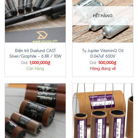
HẾT HÀNG
Điện trở Duelund CAST
Tụ Jupiter VitaminQ Oil
Silver/Graphite – 6.8R / 10W
0.047uF 600V
1,000,000
₫
500,000
₫
Giá:
Giá:
Còn hàng
Hàng đang về