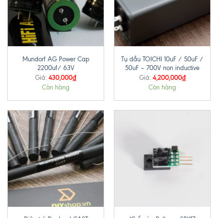
Mundorf AG Power Cap
Tụ dầu TOICHI 10uF / 50uF /
2200uf/ 63V
50uF – 700V non inductive
430,000
₫
4,200,000
₫
Giá:
Giá:
Còn hàng
Còn hàng