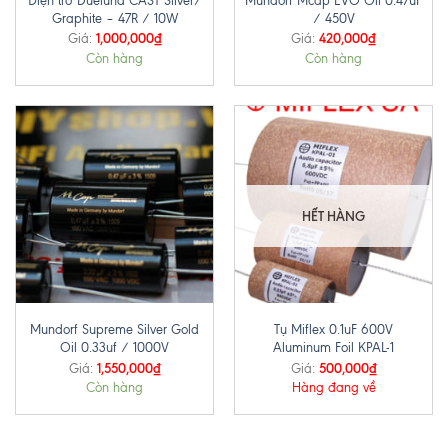
Điện trở Duelund CAST Silver/
Mundorf Mcap EVO Oil 0.47uF
Graphite – 47R / 10W
/ 450V
1,000,000
₫
420,000
₫
Giá:
Giá:
Còn hàng
Còn hàng
HẾT HÀNG
Mundorf Supreme Silver Gold
Tụ Miflex 0.1uF 600V
Oil 0.33uf / 1000V
Aluminum Foil KPAL-1
1,550,000
₫
500,000
₫
Giá:
Giá:
Còn hàng
Hàng đang về