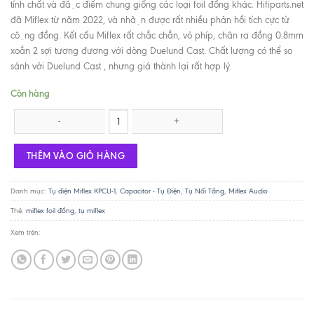
tính chất và đặc điểm chung giống các loại foil đồng khác. Hifiparts.net
đã Miflex từ năm 2022, và nhận được rất nhiều phản hồi tích cực từ
cộng đồng. Kết cấu Miflex rất chắc chắn, vỏ phíp, chân ra đồng 0.8mm
xoắn 2 sợi tương đương với dòng Duelund Cast. Chất lượng có thể so
sánh với Duelund Cast , nhưng giá thành lại rất hợp lý.
Còn hàng
Tụ Miflex 0.22uF 600V Copper Foil KPCU-1 số lượng
THÊM VÀO GIỎ HÀNG
Danh mục:
Tụ điện Miflex KPCU-1
,
Capacitor - Tụ Điện
,
Tụ Nối Tầng
,
Miflex Audio
Thẻ:
miflex foil đồng
,
tụ miflex
Xem trên: