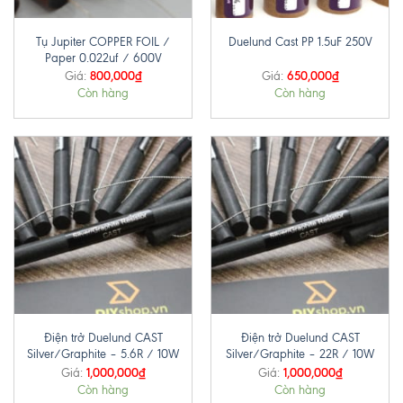
Tụ Jupiter COPPER FOIL /
Duelund Cast PP 1.5uF 250V
Paper 0.022uf / 600V
800,000
₫
650,000
₫
Giá:
Giá:
Còn hàng
Còn hàng
Điện trở Duelund CAST
Điện trở Duelund CAST
Silver/Graphite – 5.6R / 10W
Silver/Graphite – 22R / 10W
1,000,000
₫
1,000,000
₫
Giá:
Giá:
Còn hàng
Còn hàng