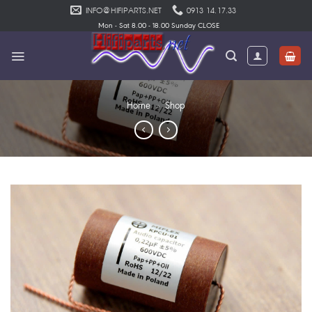
Skip
INFO@HIFIPARTS.NET
0913 14.17.33
to
Mon - Sat 8.00 - 18.00 Sunday CLOSE
content
Home
»
Shop