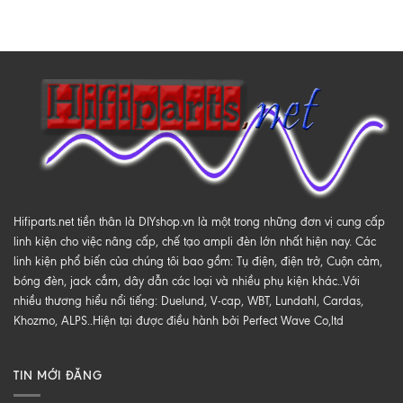
Hifiparts.net tiền thân là DIYshop.vn là một trong những đơn vị cung cấp
linh kiện cho việc nâng cấp, chế tạo ampli đèn lớn nhất hiện nay. Các
linh kiện phổ biến của chúng tôi bao gồm: Tụ điện, điện trở, Cuộn cảm,
bóng đèn, jack cắm, dây dẫn các loại và nhiều phụ kiện khác..Với
nhiều thương hiểu nổi tiếng: Duelund, V-cap, WBT, Lundahl, Cardas,
Khozmo, ALPS..Hiện tại được điều hành bởi Perfect Wave Co,ltd
TIN MỚI ĐĂNG