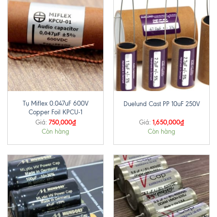
Tụ Miflex 0.047uF 600V
Duelund Cast PP 10uF 250V
Copper Foil KPCU-1
750,000
₫
1,650,000
₫
Giá:
Giá:
Còn hàng
Còn hàng