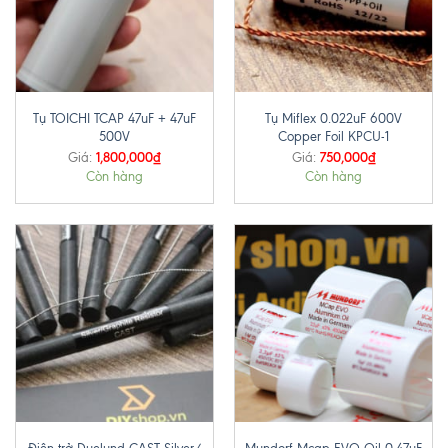
Tụ TOICHI TCAP 47uF + 47uF
Tụ Miflex 0.022uF 600V
500V
Copper Foil KPCU-1
1,800,000
₫
750,000
₫
Giá:
Giá:
Còn hàng
Còn hàng