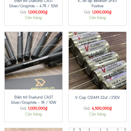
Điện trở Duelund CAST
IC ổn áp Belleson SPX17
Silver/Graphite – 4.7R / 10W
Positive
1,000,000
₫
1,000,000
₫
Giá:
Giá:
Còn hàng
Còn hàng
Điện trở Duelund CAST
V-Cap ODAM 22uf /250V
Silver/Graphite – 1R / 10W
1,000,000
₫
4,500,000
₫
Giá:
Giá:
Còn hàng
Còn hàng