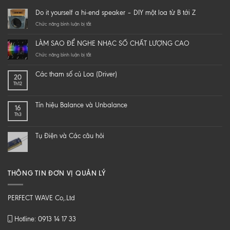
Do it yourself a hi-end speaker – DIY một loa từ B tới Z
ở
Chức năng bình luận bị tắt
Do
it
LÀM SAO ĐỂ NGHE NHẠC SỐ CHẤT LƯỢNG CAO
yourself
a
ở
Chức năng bình luận bị tắt
hi-
LÀM
end
SAO
Các tham số củ Loa (Driver)
20
speaker
ĐỂ
Th12
–
NGHE
DIY
NHẠC
một
SỐ
Tín hiệu Balance và Unbalance
16
loa
CHẤT
Th3
từ
LƯỢNG
B
CAO
tới
Tụ Điện và Các câu hỏi
Z
THÔNG TIN ĐƠN VỊ QUẢN LÝ
PERFECT WAVE Co,.Ltd
Hotline: 0913 14 17 33