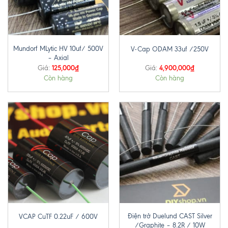
Mundorf MLytic HV 10uf/ 500V
V-Cap ODAM 33uf /250V
– Axial
125,000
₫
4,900,000
₫
Giá:
Giá:
Còn hàng
Còn hàng
Điện trở Duelund CAST Silver
VCAP CuTF 0.22uF / 600V
/Graphite – 8.2R / 10W