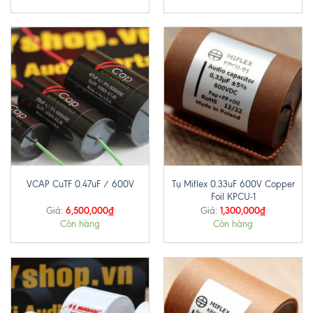
Tụ Miflex 0.33uF 600V Copper
VCAP CuTF 0.47uF / 600V
Foil KPCU-1
6,500,000
₫
1,300,000
₫
Giá:
Giá:
Còn hàng
Còn hàng