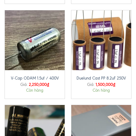
V-Cap ODAM 1.5uf / 400V
Duelund Cast PP 8.2uF 250V
2,250,000
₫
1,500,000
₫
Giá:
Giá:
Còn hàng
Còn hàng