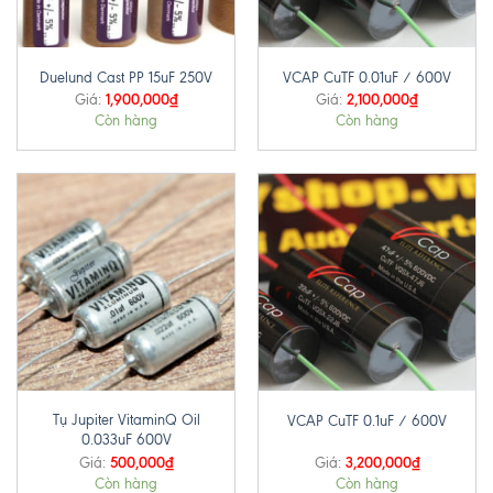
Duelund Cast PP 15uF 250V
VCAP CuTF 0.01uF / 600V
1,900,000
₫
2,100,000
₫
Giá:
Giá:
Còn hàng
Còn hàng
Tụ Jupiter VitaminQ Oil
VCAP CuTF 0.1uF / 600V
0.033uF 600V
500,000
₫
3,200,000
₫
Giá:
Giá:
Còn hàng
Còn hàng