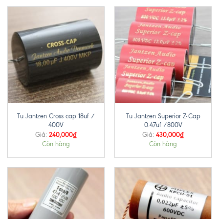
Tụ Jantzen Cross cap 18uf /
Tụ Jantzen Superior Z-Cap
400V
0.47uf /800V
240,000
₫
430,000
₫
Giá:
Giá:
Còn hàng
Còn hàng