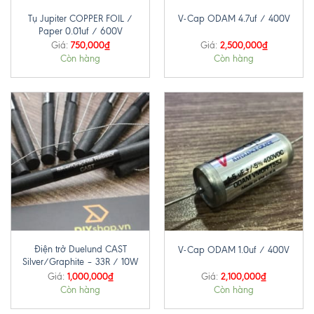
Tụ Jupiter COPPER FOIL /
V-Cap ODAM 4.7uf / 400V
Paper 0.01uf / 600V
750,000
₫
2,500,000
₫
Giá:
Giá:
Còn hàng
Còn hàng
Điện trở Duelund CAST
V-Cap ODAM 1.0uf / 400V
Silver/Graphite – 33R / 10W
1,000,000
₫
2,100,000
₫
Giá:
Giá:
Còn hàng
Còn hàng