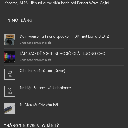
Khozmo, ALPS..Hiện tại được điều hành bởi Perfect Wave Co,ltd
TIN MỚI ĐĂNG
Do it yourself a hi-end speaker – DIY một loa từ B tới Z
ở
Chức năng bình luận bị tắt
Do
it
LÀM SAO ĐỂ NGHE NHẠC SỐ CHẤT LƯỢNG CAO
yourself
a
ở
Chức năng bình luận bị tắt
hi-
LÀM
end
SAO
Các tham số củ Loa (Driver)
20
speaker
ĐỂ
Th12
–
NGHE
DIY
NHẠC
một
SỐ
Tín hiệu Balance và Unbalance
16
loa
CHẤT
Th3
từ
LƯỢNG
B
CAO
tới
Tụ Điện và Các câu hỏi
Z
THÔNG TIN ĐƠN VỊ QUẢN LÝ