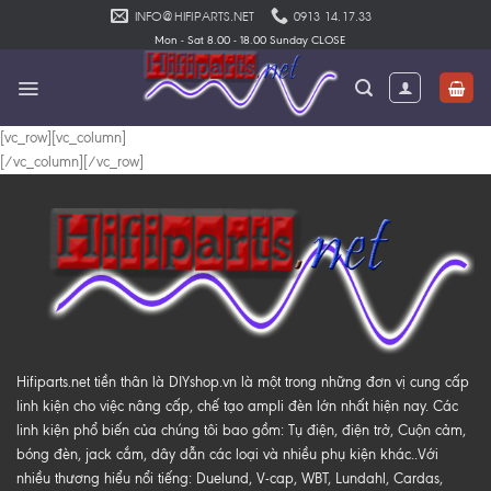
Skip
INFO@HIFIPARTS.NET
0913 14.17.33
to
Mon - Sat 8.00 - 18.00 Sunday CLOSE
content
[vc_row][vc_column]
[/vc_column][/vc_row]
Hifiparts.net tiền thân là DIYshop.vn là một trong những đơn vị cung cấp
linh kiện cho việc nâng cấp, chế tạo ampli đèn lớn nhất hiện nay. Các
linh kiện phổ biến của chúng tôi bao gồm: Tụ điện, điện trở, Cuộn cảm,
bóng đèn, jack cắm, dây dẫn các loại và nhiều phụ kiện khác..Với
nhiều thương hiểu nổi tiếng: Duelund, V-cap, WBT, Lundahl, Cardas,