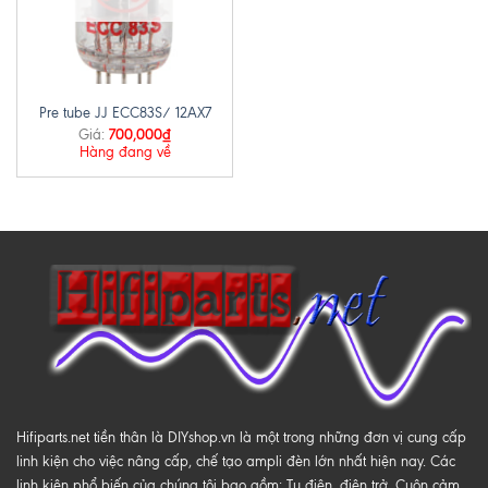
Pre tube JJ ECC83S/ 12AX7
700,000
₫
Giá:
Hàng đang về
Hifiparts.net tiền thân là DIYshop.vn là một trong những đơn vị cung cấp
linh kiện cho việc nâng cấp, chế tạo ampli đèn lớn nhất hiện nay. Các
linh kiện phổ biến của chúng tôi bao gồm: Tụ điện, điện trở, Cuộn cảm,