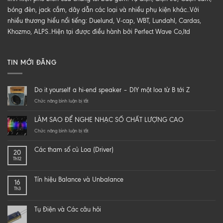
bóng đèn, jack cắm, dây dẫn các loại và nhiều phụ kiện khác..Với
nhiều thương hiểu nổi tiếng: Duelund, V-cap, WBT, Lundahl, Cardas,
Khozmo, ALPS..Hiện tại được điều hành bởi Perfect Wave Co,ltd
TIN MỚI ĐĂNG
Do it yourself a hi-end speaker – DIY một loa từ B tới Z
ở
Chức năng bình luận bị tắt
Do
it
LÀM SAO ĐỂ NGHE NHẠC SỐ CHẤT LƯỢNG CAO
yourself
a
ở
Chức năng bình luận bị tắt
hi-
LÀM
end
SAO
Các tham số củ Loa (Driver)
20
speaker
ĐỂ
Th12
–
NGHE
DIY
NHẠC
một
SỐ
Tín hiệu Balance và Unbalance
16
loa
CHẤT
Th3
từ
LƯỢNG
B
CAO
tới
Tụ Điện và Các câu hỏi
Z