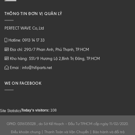
THÔNG TIN ĐƠN VỊ QUẢN LÝ
PERFECT WAVE Co,.Ltd
Hotline: 0913 14 17 33
Địa chỉ: 290/7 Phan Anh, Phú Thạnh, TP.HCM
Kho hàng: 551/9 Hương Lộ 2,Bình Trị Đông, TP.HCM
Emai : info@hifiparts.net
WE ON FACEBOOK
Today's visitors:
108
Site Statistics
GPKD: 0316135028 , do Sở Kế Hoạch – Đầu Tư TPHCM cấp ngày 11/02/2020.
Điều khoản chung
|
Thanh Toán và Vận Chuyển
|
Bảo hành và đổi trả