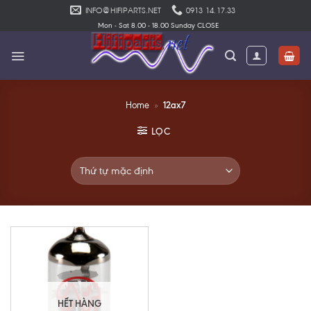
Skip
INFO@HIFIPARTS.NET
0913 14.17.33
to
Mon - Sat 8.00 - 18.00 Sunday CLOSE
content
12ax7
Home
»
LỌC
HẾT HÀNG