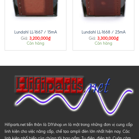
Lundahl LL-1667 / 15mA
Lundahl LL-1668 / 25mA
3,200,000
₫
3,300,000
₫
Giá:
Giá:
Còn hàng
Còn hàng
Hifiparts.net tiền thân là DIYshop.vn là một trong những đơn vị cung cấp
linh kiện cho việc nâng cấp, chế tạo ampli đèn lớn nhất hiện nay. Các
linh kiện phổ biến của chúng tôi bao gồm: Tụ điện, điện trở, Cuộn cảm,