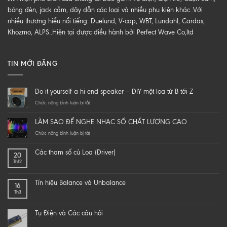
bóng đèn, jack cắm, dây dẫn các loại và nhiều phụ kiện khác..Với
nhiều thương hiểu nổi tiếng: Duelund, V-cap, WBT, Lundahl, Cardas,
Khozmo, ALPS..Hiện tại được điều hành bởi Perfect Wave Co,ltd
TIN MỚI ĐĂNG
Do it yourself a hi-end speaker – DIY một loa từ B tới Z
ở
Chức năng bình luận bị tắt
Do
it
LÀM SAO ĐỂ NGHE NHẠC SỐ CHẤT LƯỢNG CAO
yourself
a
ở
Chức năng bình luận bị tắt
hi-
LÀM
end
SAO
Các tham số củ Loa (Driver)
20
speaker
ĐỂ
Th12
–
NGHE
DIY
NHẠC
một
SỐ
Tín hiệu Balance và Unbalance
16
loa
CHẤT
Th3
từ
LƯỢNG
B
CAO
tới
Tụ Điện và Các câu hỏi
Z