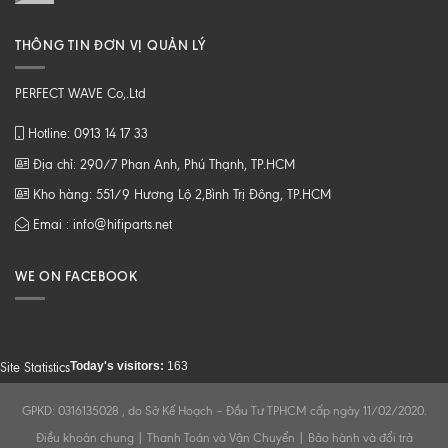
THÔNG TIN ĐƠN VỊ QUẢN LÝ
PERFECT WAVE Co,.Ltd
Hotline: 0913 14 17 33
Địa chỉ: 290/7 Phan Anh, Phú Thạnh, TP.HCM
Kho hàng: 551/9 Hương Lộ 2,Bình Trị Đông, TP.HCM
Emai : info@hifiparts.net
WE ON FACEBOOK
Today's visitors:
163
Site Statistics
GPKD: 0316135028 , do Sở Kế Hoạch – Đầu Tư TPHCM cấp ngày 11/02/2020.
Điều khoản chung
|
Thanh Toán và Vận Chuyển
|
Bảo hành và đổi trả