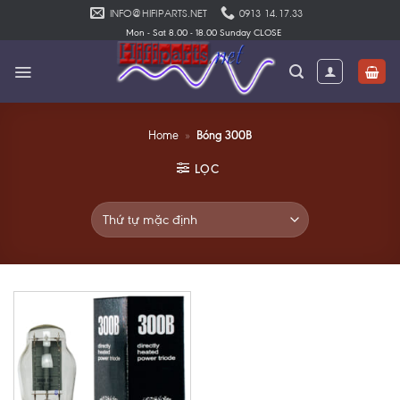
Skip
INFO@HIFIPARTS.NET
0913 14.17.33
to
Mon - Sat 8.00 - 18.00 Sunday CLOSE
content
Bóng 300B
Home
»
LỌC