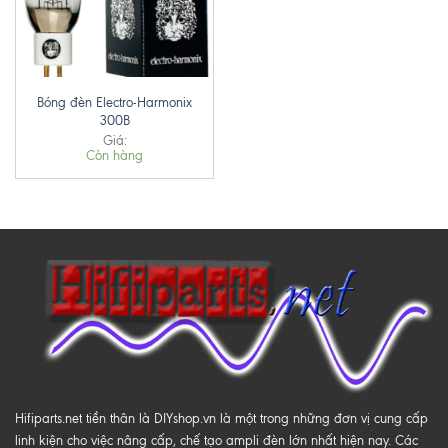
Bóng đèn Electro-Harmonix
300B
Giá:
Còn hàng
Hifiparts.net tiền thân là DIYshop.vn là một trong những đơn vị cung cấp
linh kiện cho việc nâng cấp, chế tạo ampli đèn lớn nhất hiện nay. Các