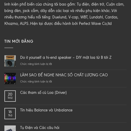
linh kiện phổ biến của chúng tôi bao gồm: Tụ điện, điện trở, Cuộn cảm,
bóng đèn, jack cắm, dây dẫn các loại và nhiều phụ kiện khác..Với
nhiều thương hiểu nổi tiếng: Duelund, V-cap, WBT, Lundahl, Cardas,
Khozmo, ALPS..Hiện tại được điều hành bởi Perfect Wave Co,ltd
TIN MỚI ĐĂNG
Do it yourself a hi-end speaker – DIY một loa từ B tới Z
ở
Chức năng bình luận bị tắt
Do
it
LÀM SAO ĐỂ NGHE NHẠC SỐ CHẤT LƯỢNG CAO
yourself
a
ở
Chức năng bình luận bị tắt
hi-
LÀM
end
SAO
Các tham số củ Loa (Driver)
20
speaker
ĐỂ
Th12
–
NGHE
DIY
NHẠC
một
SỐ
Tín hiệu Balance và Unbalance
16
loa
CHẤT
Th3
từ
LƯỢNG
B
CAO
tới
Tụ Điện và Các câu hỏi
Z