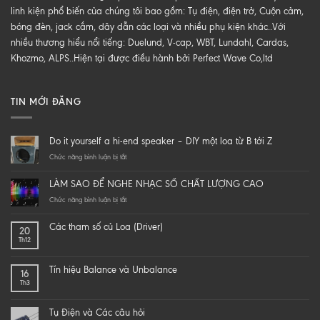
linh kiện phổ biến của chúng tôi bao gồm: Tụ điện, điện trở, Cuộn cảm,
bóng đèn, jack cắm, dây dẫn các loại và nhiều phụ kiện khác..Với
nhiều thương hiểu nổi tiếng: Duelund, V-cap, WBT, Lundahl, Cardas,
Khozmo, ALPS..Hiện tại được điều hành bởi Perfect Wave Co,ltd
TIN MỚI ĐĂNG
Do it yourself a hi-end speaker – DIY một loa từ B tới Z
ở
Chức năng bình luận bị tắt
Do
it
LÀM SAO ĐỂ NGHE NHẠC SỐ CHẤT LƯỢNG CAO
yourself
a
ở
Chức năng bình luận bị tắt
hi-
LÀM
end
SAO
Các tham số củ Loa (Driver)
20
speaker
ĐỂ
Th12
–
NGHE
DIY
NHẠC
một
SỐ
Tín hiệu Balance và Unbalance
16
loa
CHẤT
Th3
từ
LƯỢNG
B
CAO
tới
Tụ Điện và Các câu hỏi
Z