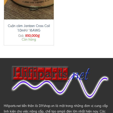
Cuộn cảm Jantzen Cross Coil
1.0mH/ 16AWG
850,000
₫
Giá:
Còn hàng
Hifiparts.net tiền thân là DIYshop.vn là một trong những đơn vị cung cấp
linh kiện cho việc nâng cấp, chế tạo ampli đèn lớn nhất hiện nay. Các