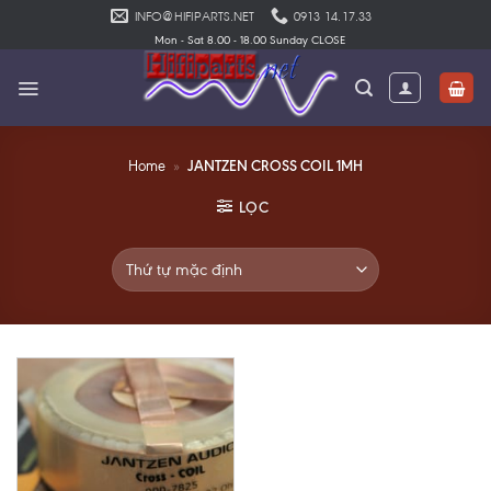
Skip
INFO@HIFIPARTS.NET
0913 14.17.33
to
Mon - Sat 8.00 - 18.00 Sunday CLOSE
content
JANTZEN CROSS COIL 1MH
Home
»
LỌC