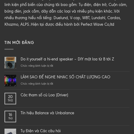
linh kiện phổ biến của chúng tôi bao gồm: Tụ điện, điện trở, Cuộn cảm,
bóng đèn, jack cắm, dây dẫn các loại và nhiều phụ kiện khác..Với
nhiều thương hiểu nổi tiếng: Duelund, V-cap, WBT, Lundahl, Cardas,
Khozmo, ALPS..Hiện tại được điều hành bởi Perfect Wave Co,ltd
TIN MỚI ĐĂNG
Do it yourself a hi-end speaker – DIY một loa từ B tới Z
ở
Chức năng bình luận bị tắt
Do
it
LÀM SAO ĐỂ NGHE NHẠC SỐ CHẤT LƯỢNG CAO
yourself
a
ở
Chức năng bình luận bị tắt
hi-
LÀM
end
SAO
Các tham số củ Loa (Driver)
20
speaker
ĐỂ
Th12
–
NGHE
DIY
NHẠC
một
SỐ
Tín hiệu Balance và Unbalance
16
loa
CHẤT
Th3
từ
LƯỢNG
B
CAO
tới
Tụ Điện và Các câu hỏi
Z