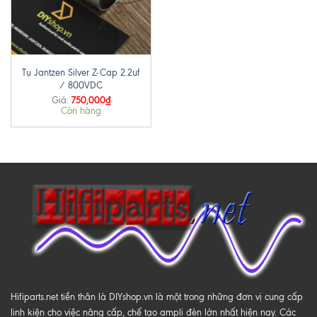
Tụ Jantzen Silver Z-Cap 2.2uf
/ 800VDC
750,000
₫
Giá:
Còn hàng
Hifiparts.net tiền thân là DIYshop.vn là một trong những đơn vị cung cấp
linh kiện cho việc nâng cấp, chế tạo ampli đèn lớn nhất hiện nay. Các