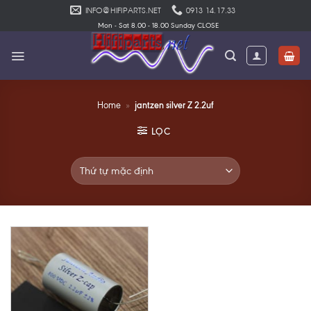
Skip
INFO@HIFIPARTS.NET
0913 14.17.33
to
Mon - Sat 8.00 - 18.00 Sunday CLOSE
content
jantzen silver Z 2.2uf
Home
»
LỌC