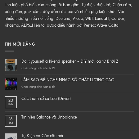
linh kiện phổ biến của chúng tôi bao gồm: Tụ điện, điện trở, Cuộn cảm,
bóng đèn, jack cắm, dây dẫn các loại và nhiều phụ kiện khác..Với
nhiều thương hiểu nổi tiếng: Duelund, V-cap, WBT, Lundahl, Cardas,
Khozmo, ALPS..Hiện tại được điều hành bởi Perfect Wave Co,ltd
TIN MỚI ĐĂNG
Do it yourself a hi-end speaker – DIY một loa từ B tới Z
ở
Chức năng bình luận bị tắt
Do
it
LÀM SAO ĐỂ NGHE NHẠC SỐ CHẤT LƯỢNG CAO
yourself
a
ở
Chức năng bình luận bị tắt
hi-
LÀM
end
SAO
Các tham số củ Loa (Driver)
20
speaker
ĐỂ
Th12
–
NGHE
DIY
NHẠC
một
SỐ
Tín hiệu Balance và Unbalance
16
loa
CHẤT
Th3
từ
LƯỢNG
B
CAO
tới
Tụ Điện và Các câu hỏi
Z