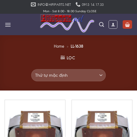
Skip
INFO@HIFIPARTS.NET
0913 14.17.33
to
Mon - Sat 8.00 - 18.00 Sunday CLOSE
content
LL-1638
Home
»
LỌC