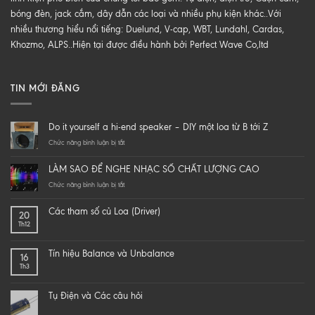
bóng đèn, jack cắm, dây dẫn các loại và nhiều phụ kiện khác..Với
nhiều thương hiểu nổi tiếng: Duelund, V-cap, WBT, Lundahl, Cardas,
Khozmo, ALPS..Hiện tại được điều hành bởi Perfect Wave Co,ltd
TIN MỚI ĐĂNG
Do it yourself a hi-end speaker – DIY một loa từ B tới Z
ở
Chức năng bình luận bị tắt
Do
it
LÀM SAO ĐỂ NGHE NHẠC SỐ CHẤT LƯỢNG CAO
yourself
a
ở
Chức năng bình luận bị tắt
hi-
LÀM
end
SAO
Các tham số củ Loa (Driver)
20
speaker
ĐỂ
Th12
–
NGHE
DIY
NHẠC
một
SỐ
Tín hiệu Balance và Unbalance
16
loa
CHẤT
Th3
từ
LƯỢNG
B
CAO
tới
Tụ Điện và Các câu hỏi
Z