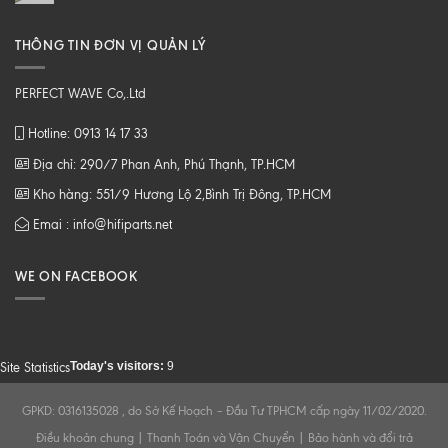
THÔNG TIN ĐƠN VỊ QUẢN LÝ
PERFECT WAVE Co,.Ltd
Hotline: 0913 14 17 33
Địa chỉ: 290/7 Phan Anh, Phú Thạnh, TP.HCM
Kho hàng: 551/9 Hương Lộ 2,Bình Trị Đông, TP.HCM
Emai : info@hifiparts.net
WE ON FACEBOOK
Today's visitors:
9
Site Statistics
GPKD: 0316135028 , do Sở Kế Hoạch – Đầu Tư TPHCM cấp ngày 11/02/2020.
Điều khoản chung
|
Thanh Toán và Vận Chuyển
|
Bảo hành và đổi trả