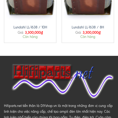
Lundahl LL-1638 / 10H
Lundahl LL-1638 / 8H
3,300,000
₫
3,300,000
₫
Giá:
Giá:
Còn hàng
Còn hàng
Hifiparts.net tiền thân là DIYshop.vn là một trong những đơn vị cung cấp
linh kiện cho việc nâng cấp, chế tạo ampli đèn lớn nhất hiện nay. Các
linh kiện phổ biến của chúng tôi bao gồm: Tụ điện, điện trở, Cuộn cảm,