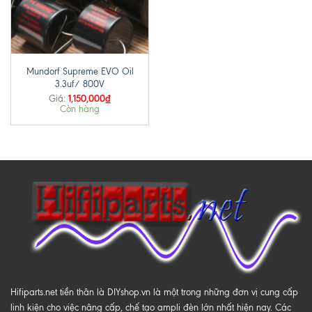
Mundorf Supreme EVO Oil
3.3uf/ 800V
1,150,000
₫
Giá:
Còn hàng
Hifiparts.net tiền thân là DIYshop.vn là một trong những đơn vị cung cấp
linh kiện cho việc nâng cấp, chế tạo ampli đèn lớn nhất hiện nay. Các