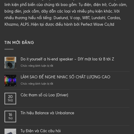
linh kiện phổ biến của chúng tôi bao gồm: Tụ điện, điện trở, Cuộn cảm,
bóng đèn, jack cắm, dây dẫn các loại và nhiều phụ kiện khác..Với
nhiều thương hiểu nổi tiếng: Duelund, V-cap, WBT, Lundahl, Cardas,
Khozmo, ALPS..Hiện tại được điều hành bởi Perfect Wave Co,ltd
TIN MỚI ĐĂNG
Do it yourself a hi-end speaker – DIY một loa từ B tới Z
ở
Chức năng bình luận bị tắt
Do
it
LÀM SAO ĐỂ NGHE NHẠC SỐ CHẤT LƯỢNG CAO
yourself
a
ở
Chức năng bình luận bị tắt
hi-
LÀM
end
SAO
Các tham số củ Loa (Driver)
20
speaker
ĐỂ
Th12
–
NGHE
DIY
NHẠC
một
SỐ
Tín hiệu Balance và Unbalance
16
loa
CHẤT
Th3
từ
LƯỢNG
B
CAO
tới
Tụ Điện và Các câu hỏi
Z