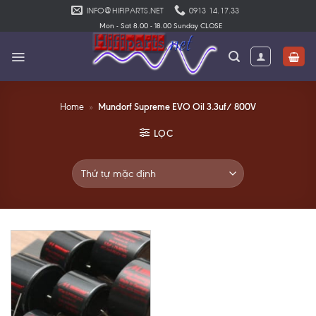
Skip
INFO@HIFIPARTS.NET
0913 14.17.33
to
Mon - Sat 8.00 - 18.00 Sunday CLOSE
content
Mundorf Supreme EVO Oil 3.3uf/ 800V
Home
»
LỌC