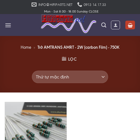
Skip
INFO@HIFIPARTS.NET
0913 14.17.33
to
Mon - Sat 8.00 - 18.00 Sunday CLOSE
content
Trở AMTRANS AMRT - 2W (carbon Film) - 750K
Home
»
LỌC