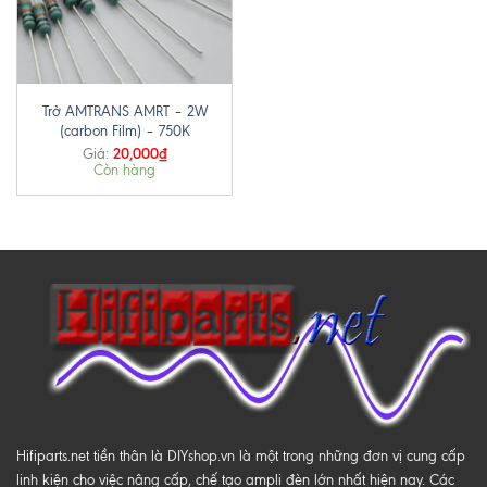
Trở AMTRANS AMRT – 2W
(carbon Film) – 750K
20,000
₫
Giá:
Còn hàng
Hifiparts.net tiền thân là DIYshop.vn là một trong những đơn vị cung cấp
linh kiện cho việc nâng cấp, chế tạo ampli đèn lớn nhất hiện nay. Các