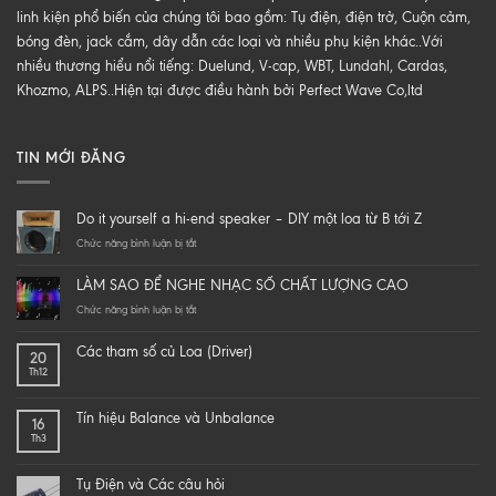
linh kiện phổ biến của chúng tôi bao gồm: Tụ điện, điện trở, Cuộn cảm,
bóng đèn, jack cắm, dây dẫn các loại và nhiều phụ kiện khác..Với
nhiều thương hiểu nổi tiếng: Duelund, V-cap, WBT, Lundahl, Cardas,
Khozmo, ALPS..Hiện tại được điều hành bởi Perfect Wave Co,ltd
TIN MỚI ĐĂNG
Do it yourself a hi-end speaker – DIY một loa từ B tới Z
ở
Chức năng bình luận bị tắt
Do
it
LÀM SAO ĐỂ NGHE NHẠC SỐ CHẤT LƯỢNG CAO
yourself
a
ở
Chức năng bình luận bị tắt
hi-
LÀM
end
SAO
Các tham số củ Loa (Driver)
20
speaker
ĐỂ
Th12
–
NGHE
DIY
NHẠC
một
SỐ
Tín hiệu Balance và Unbalance
16
loa
CHẤT
Th3
từ
LƯỢNG
B
CAO
tới
Tụ Điện và Các câu hỏi
Z