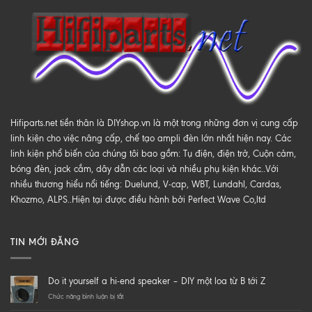
Hifiparts.net tiền thân là DIYshop.vn là một trong những đơn vị cung cấp
linh kiện cho việc nâng cấp, chế tạo ampli đèn lớn nhất hiện nay. Các
linh kiện phổ biến của chúng tôi bao gồm: Tụ điện, điện trở, Cuộn cảm,
bóng đèn, jack cắm, dây dẫn các loại và nhiều phụ kiện khác..Với
nhiều thương hiểu nổi tiếng: Duelund, V-cap, WBT, Lundahl, Cardas,
Khozmo, ALPS..Hiện tại được điều hành bởi Perfect Wave Co,ltd
TIN MỚI ĐĂNG
Do it yourself a hi-end speaker – DIY một loa từ B tới Z
ở
Chức năng bình luận bị tắt
Do