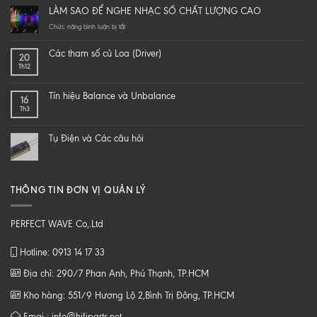
it
LÀM SAO ĐỂ NGHE NHẠC SỐ CHẤT LƯỢNG CAO
yourself
a
ở
Chức năng bình luận bị tắt
hi-
LÀM
end
SAO
Các tham số củ Loa (Driver)
20
speaker
ĐỂ
Th12
–
NGHE
DIY
NHẠC
một
SỐ
Tín hiệu Balance và Unbalance
16
loa
CHẤT
Th3
từ
LƯỢNG
B
CAO
tới
Tụ Điện và Các câu hỏi
Z
THÔNG TIN ĐƠN VỊ QUẢN LÝ
PERFECT WAVE Co,.Ltd
Hotline: 0913 14 17 33
Địa chỉ: 290/7 Phan Anh, Phú Thạnh, TP.HCM
Kho hàng: 551/9 Hương Lộ 2,Bình Trị Đông, TP.HCM
Emai : info@hifiparts.net