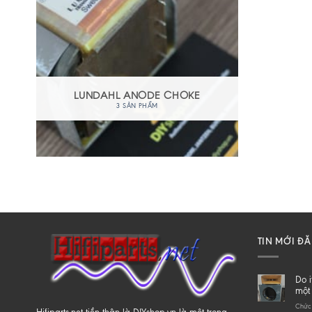
LUNDAHL ANODE CHOKE
3 SẢN PHẨM
TIN MỚI Đ
Do i
một 
Chức 