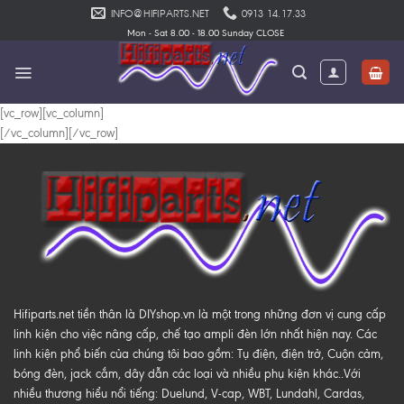
Skip
INFO@HIFIPARTS.NET
0913 14.17.33
to
Mon - Sat 8.00 - 18.00 Sunday CLOSE
content
[vc_row][vc_column]
[/vc_column][/vc_row]
Hifiparts.net tiền thân là DIYshop.vn là một trong những đơn vị cung cấp
linh kiện cho việc nâng cấp, chế tạo ampli đèn lớn nhất hiện nay. Các
linh kiện phổ biến của chúng tôi bao gồm: Tụ điện, điện trở, Cuộn cảm,
bóng đèn, jack cắm, dây dẫn các loại và nhiều phụ kiện khác..Với
nhiều thương hiểu nổi tiếng: Duelund, V-cap, WBT, Lundahl, Cardas,