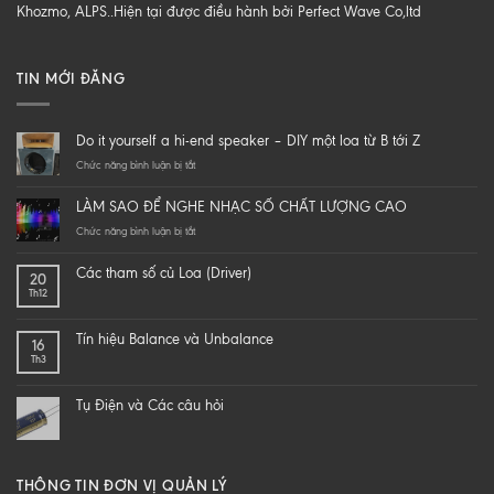
Khozmo, ALPS..Hiện tại được điều hành bởi Perfect Wave Co,ltd
TIN MỚI ĐĂNG
Do it yourself a hi-end speaker – DIY một loa từ B tới Z
ở
Chức năng bình luận bị tắt
Do
it
LÀM SAO ĐỂ NGHE NHẠC SỐ CHẤT LƯỢNG CAO
yourself
a
ở
Chức năng bình luận bị tắt
hi-
LÀM
end
SAO
Các tham số củ Loa (Driver)
20
speaker
ĐỂ
Th12
–
NGHE
DIY
NHẠC
một
SỐ
Tín hiệu Balance và Unbalance
16
loa
CHẤT
Th3
từ
LƯỢNG
B
CAO
tới
Tụ Điện và Các câu hỏi
Z
THÔNG TIN ĐƠN VỊ QUẢN LÝ