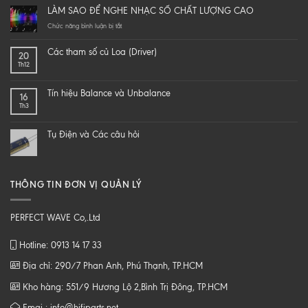
it
LÀM SAO ĐỂ NGHE NHẠC SỐ CHẤT LƯỢNG CAO
yourself
a
ở
Chức năng bình luận bị tắt
hi-
LÀM
end
SAO
Các tham số củ Loa (Driver)
20
speaker
ĐỂ
Th12
–
NGHE
DIY
NHẠC
một
SỐ
Tín hiệu Balance và Unbalance
16
loa
CHẤT
Th3
từ
LƯỢNG
B
CAO
tới
Tụ Điện và Các câu hỏi
Z
THÔNG TIN ĐƠN VỊ QUẢN LÝ
PERFECT WAVE Co,.Ltd
Hotline: 0913 14 17 33
Địa chỉ: 290/7 Phan Anh, Phú Thạnh, TP.HCM
Kho hàng: 551/9 Hương Lộ 2,Bình Trị Đông, TP.HCM
Emai : info@hifiparts.net