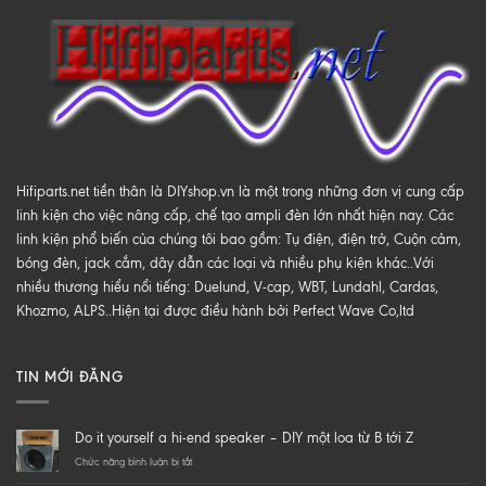
Hifiparts.net tiền thân là DIYshop.vn là một trong những đơn vị cung cấp
linh kiện cho việc nâng cấp, chế tạo ampli đèn lớn nhất hiện nay. Các
linh kiện phổ biến của chúng tôi bao gồm: Tụ điện, điện trở, Cuộn cảm,
bóng đèn, jack cắm, dây dẫn các loại và nhiều phụ kiện khác..Với
nhiều thương hiểu nổi tiếng: Duelund, V-cap, WBT, Lundahl, Cardas,
Khozmo, ALPS..Hiện tại được điều hành bởi Perfect Wave Co,ltd
TIN MỚI ĐĂNG
Do it yourself a hi-end speaker – DIY một loa từ B tới Z
ở
Chức năng bình luận bị tắt
Do