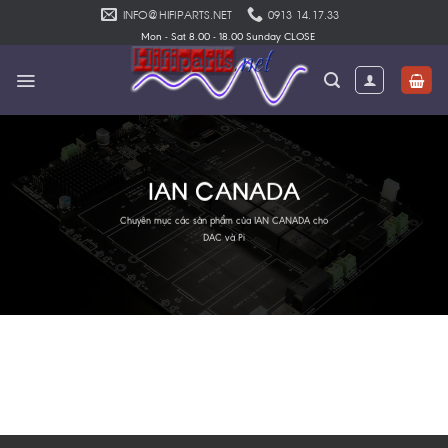
Skip
INFO@HIFIPARTS.NET
0913 14.17.33
to
Mon - Sat 8.00 - 18.00 Sunday CLOSE
content
IAN CANADA
Chuyên mục các sản phẩm của IAN CANADA cho
DAC và Pi