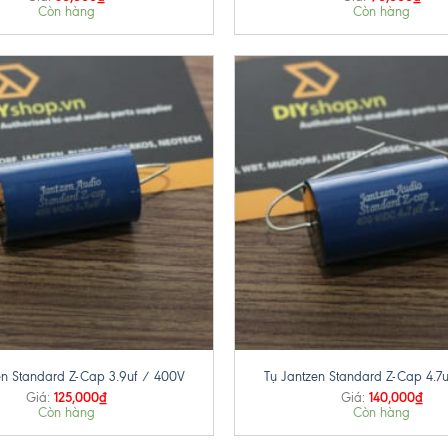
Còn hàng
Còn hàng
+
en Standard Z-Cap 3.9uf / 400V
Tụ Jantzen Standard Z-Cap 4.7
125,000
₫
140,000
₫
Giá:
Giá:
Còn hàng
Còn hàng