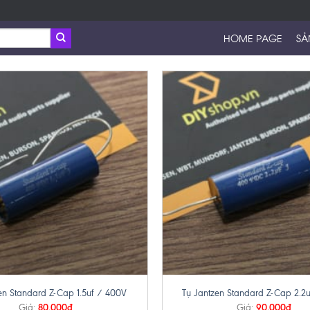
HOME PAGE
SẢ
+
en Standard Z-Cap 1.5uf / 400V
Tụ Jantzen Standard Z-Cap 2.2
80,000
₫
90,000
₫
Giá:
Giá: