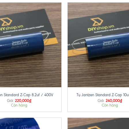
+
en Standard Z-Cap 8.2uf / 400V
Tụ Jantzen Standard Z-Cap 10u
220,000
₫
240,000
₫
Giá:
Giá:
Còn hàng
Còn hàng