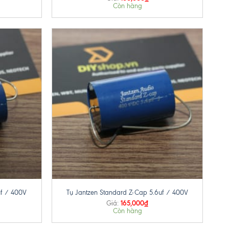
Còn hàng
+
uf / 400V
Tụ Jantzen Standard Z-Cap 5.6uf / 400V
165,000
₫
Giá:
Còn hàng