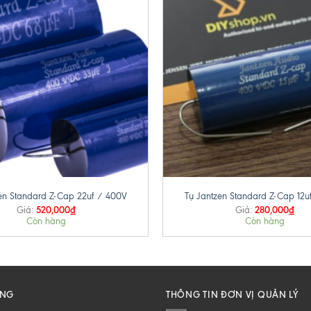
+
en Standard Z-Cap 22uf / 400V
Tụ Jantzen Standard Z-Cap 12u
520,000
₫
280,000
₫
Giá:
Giá:
Còn hàng
Còn hàng
ĂNG
THÔNG TIN ĐƠN VỊ QUẢN LÝ