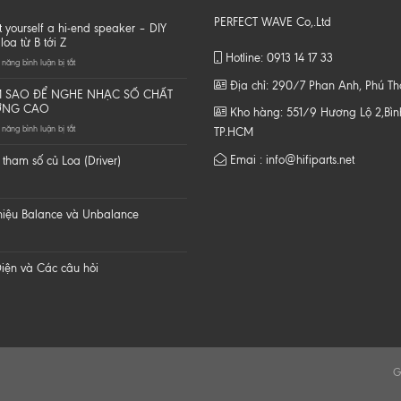
PERFECT WAVE Co,.Ltd
t yourself a hi-end speaker – DIY
loa từ B tới Z
Hotline: 0913 14 17 33
ở
năng bình luận bị tắt
Do
Địa chỉ: 290/7 Phan Anh, Phú T
it
 SAO ĐỂ NGHE NHẠC SỐ CHẤT
yourself
ỢNG CAO
Kho hàng: 551/9 Hương Lộ 2,Bình
a
ở
năng bình luận bị tắt
hi-
TP.HCM
LÀM
end
SAO
speaker
Emai : info@hifiparts.net
tham số củ Loa (Driver)
ĐỂ
–
NGHE
DIY
NHẠC
một
SỐ
loa
 hiệu Balance và Unbalance
CHẤT
từ
LƯỢNG
B
CAO
tới
Z
iện và Các câu hỏi
G