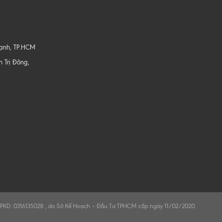
hạnh, TP.HCM
 Trị Đông,
PKD: 0316135028 , do Sở Kế Hoạch – Đầu Tư TPHCM cấp ngày 11/02/2020.