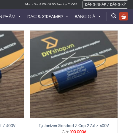
ĐĂNG NHẬP / ĐĂNG KÝ
Mon - Sat 8.00 - 18.00 Sunday CLOSE
N PHẨM
DAC & STREAMER
BẢNG GIÁ
+
uf / 400V
Tụ Jantzen Standard Z-Cap 2.7uf / 400V
100,000
₫
Giá: