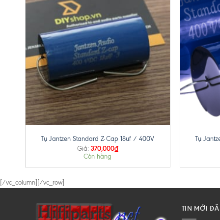
+
+
Tụ Jantzen Standard Z-Cap 18uf / 400V
Tụ Jantz
370,000
₫
Giá:
Còn hàng
[/vc_column][/vc_row]
TIN MỚI Đ