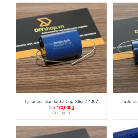
+
+
Tụ Jantzen Standard Z-Cap 6.8uf / 400V
Tụ Jantz
180,000
₫
Giá:
Còn hàng