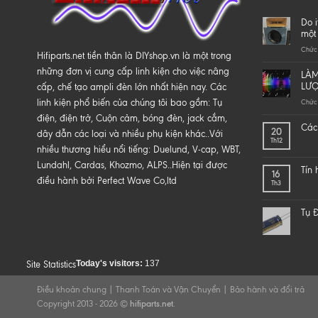
Do i
một 
Chức 
Hifiparts.net tiền thân là DIYshop.vn là một trong
những đơn vị cung cấp linh kiện cho việc nâng
LÀM
LƯ
cấp, chế tạo ampli đèn lớn nhất hiện nay. Các
linh kiện phổ biến của chúng tôi bao gồm: Tụ
Chức 
điện, điện trở, Cuộn cảm, bóng đèn, jack cắm,
Các 
20
dây dẫn các loại và nhiều phụ kiện khác..Với
Th12
nhiều thương hiểu nổi tiếng: Duelund, V-cap, WBT,
Lundahl, Cardas, Khozmo, ALPS..Hiện tại được
Tín
16
điều hành bởi Perfect Wave Co,ltd
Th3
Tụ Đ
Today's visitors:
137
Site Statistics
Điều khoản chung
|
Thanh Toán và Vận Chuyển
|
Bảo hành và đổi trả
Copyright 2013 - 2026 ©
hifiparts.net
.