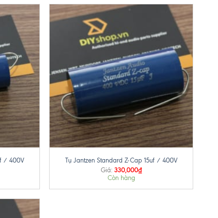
+
f / 400V
Tụ Jantzen Standard Z-Cap 15uf / 400V
330,000
₫
Giá:
Còn hàng