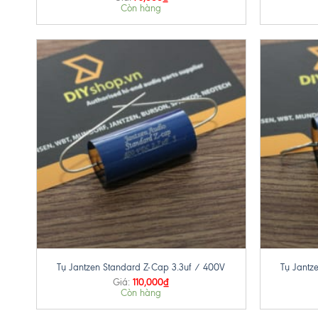
Còn hàng
+
+
Tụ Jantzen Standard Z-Cap 3.3uf / 400V
Tụ Jantz
110,000
₫
Giá:
Còn hàng