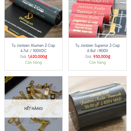
Tụ Jantzen Alumen Z-Cap
Tụ Jantzen Superior Z-Cap
4.7uf / 100VDC
6.8uf /800V
1,620,000
₫
950,000
₫
Giá:
Giá:
Còn hàng
Còn hàng
HẾT HÀNG