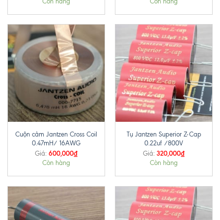
Còn hàng
Còn hàng
Cuộn cảm Jantzen Cross Coil
Tụ Jantzen Superior Z-Cap
0.47mH/ 16AWG
0.22uf /800V
600,000
₫
320,000
₫
Giá:
Giá:
Còn hàng
Còn hàng