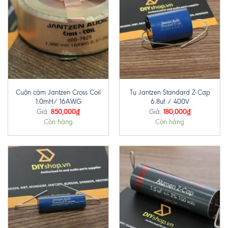
Cuộn cảm Jantzen Cross Coil
Tụ Jantzen Standard Z-Cap
1.0mH/ 16AWG
6.8uf / 400V
850,000
₫
180,000
₫
Giá:
Giá:
Còn hàng
Còn hàng