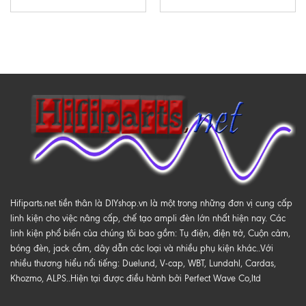
Hifiparts.net tiền thân là DIYshop.vn là một trong những đơn vị cung cấp
linh kiện cho việc nâng cấp, chế tạo ampli đèn lớn nhất hiện nay. Các
linh kiện phổ biến của chúng tôi bao gồm: Tụ điện, điện trở, Cuộn cảm,
bóng đèn, jack cắm, dây dẫn các loại và nhiều phụ kiện khác..Với
nhiều thương hiểu nổi tiếng: Duelund, V-cap, WBT, Lundahl, Cardas,
Khozmo, ALPS..Hiện tại được điều hành bởi Perfect Wave Co,ltd