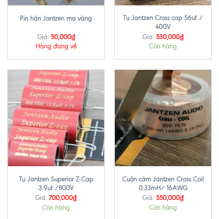
Tụ Jantzen Cross cap 56uf /
Pin hàn Jantzen mạ vàng
400V
50,000
₫
530,000
₫
Giá:
Giá:
Hàng đang về
Còn hàng
Tụ Jantzen Superior Z-Cap
Cuộn cảm Jantzen Cross Coil
3.9uf /800V
0.33mH/ 16AWG
700,000
₫
550,000
₫
Giá:
Giá:
Còn hàng
Còn hàng