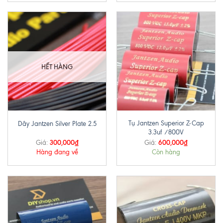
HẾT HÀNG
Tụ Jantzen Superior Z-Cap
Dây Jantzen Silver Plate 2.5
3.3uf /800V
300,000
₫
600,000
₫
Giá:
Giá:
Hàng đang về
Còn hàng