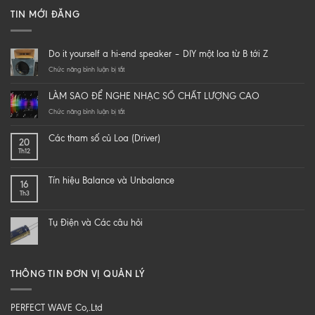
TIN MỚI ĐĂNG
Do it yourself a hi-end speaker – DIY một loa từ B tới Z
ở
Chức năng bình luận bị tắt
Do
it
LÀM SAO ĐỂ NGHE NHẠC SỐ CHẤT LƯỢNG CAO
yourself
a
ở
Chức năng bình luận bị tắt
hi-
LÀM
end
SAO
Các tham số củ Loa (Driver)
20
speaker
ĐỂ
Th12
–
NGHE
DIY
NHẠC
một
SỐ
Tín hiệu Balance và Unbalance
16
loa
CHẤT
Th3
từ
LƯỢNG
B
CAO
tới
Tụ Điện và Các câu hỏi
Z
THÔNG TIN ĐƠN VỊ QUẢN LÝ
PERFECT WAVE Co,.Ltd