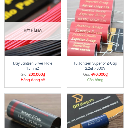
HẾT HÀNG
Dây Jantzen Silver Plate
Tụ Jantzen Superior Z-Cap
1.3mm2
2.2uf /800V
200,000
₫
490,000
₫
Giá:
Giá:
Hàng đang về
Còn hàng