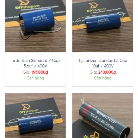
Tụ Jantzen Standard Z-Cap
Tụ Jantzen Standard Z-Cap
5.6uf / 400V
10uf / 400V
165,000
₫
240,000
₫
Giá:
Giá:
Còn hàng
Còn hàng