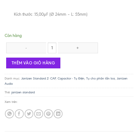
Kích thước :15,00μF (Ø 24mm – L: 55mm)
Còn hàng
Tụ Jantzen Standard Z-Cap 15uf / 400V số lượng
THÊM VÀO GIỎ HÀNG
Danh mục:
Jantzen Standard Z- CAP
,
Capacitor - Tụ Điện
,
Tụ cho phân tần loa
,
Jantzen
Audio
Thẻ:
jantzen standard
Xem trên: