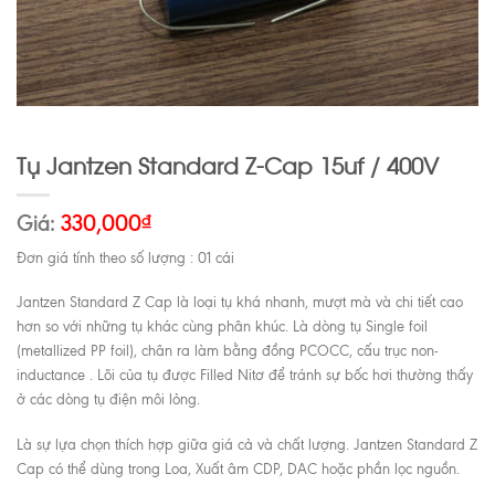
Tụ Jantzen Standard Z-Cap 15uf / 400V
Giá:
330,000
₫
Đơn giá tính theo số lượng : 01 cái
Jantzen Standard Z Cap là loại tụ khá nhanh, mượt mà và chi tiết cao
hơn so với những tụ khác cùng phân khúc. Là dòng tụ Single foil
(metallized PP foil), chân ra làm bằng đồng PCOCC, cấu trục non-
inductance . Lõi của tụ được Filled Nitơ để tránh sự bốc hơi thường thấy
ở các dòng tụ điện môi lỏng.
Là sự lựa chọn thích hợp giữa giá cả và chất lượng. Jantzen Standard Z
Cap có thể dùng trong Loa, Xuất âm CDP, DAC hoặc phần lọc nguồn.