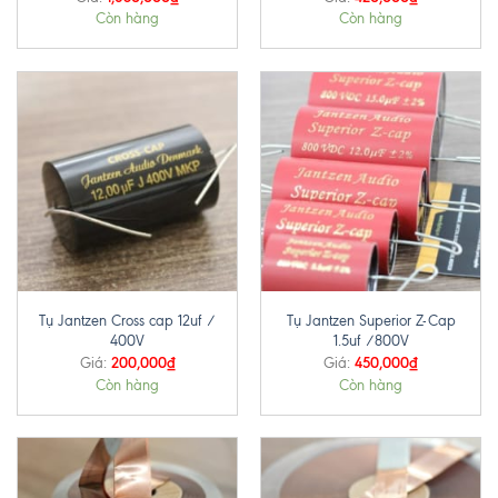
Còn hàng
Còn hàng
Tụ Jantzen Cross cap 12uf /
Tụ Jantzen Superior Z-Cap
400V
1.5uf /800V
200,000
₫
450,000
₫
Giá:
Giá:
Còn hàng
Còn hàng