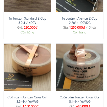
Tụ Jantzen Standard Z-Cap
Tụ Jantzen Alumen Z-Cap
8.2uf / 400V
2.2uf / 100VDC
220,000
₫
1,250,000
₫
Giá:
Giá:
/ 01 cái
Còn hàng
Còn hàng
Cuộn cảm Jantzen Cross Coil
Cuộn cảm Jantzen Cross Coil
3.3mH/ 16AWG
0.1mH/ 16AWG
1,650,000
₫
420,000
₫
Giá:
Giá: