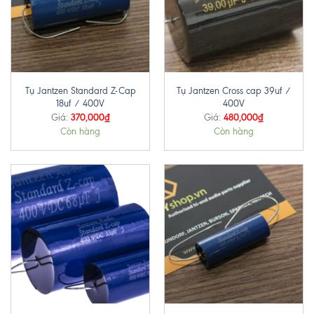
Tụ Jantzen Standard Z-Cap
Tụ Jantzen Cross cap 39uf /
18uf / 400V
400V
370,000
₫
480,000
₫
Giá:
Giá:
Còn hàng
Còn hàng