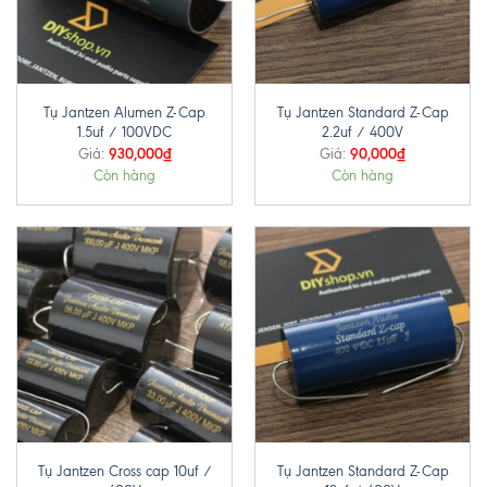
Tụ Jantzen Alumen Z-Cap
Tụ Jantzen Standard Z-Cap
1.5uf / 100VDC
2.2uf / 400V
930,000
₫
90,000
₫
Giá:
Giá:
Còn hàng
Còn hàng
Tụ Jantzen Cross cap 10uf /
Tụ Jantzen Standard Z-Cap