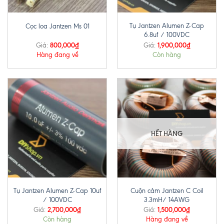
Tụ Jantzen Alumen Z-Cap
Cọc loa Jantzen Ms 01
6.8uf / 100VDC
800,000
₫
1,900,000
₫
Giá:
Giá:
Hàng đang về
Còn hàng
HẾT HÀNG
Tụ Jantzen Alumen Z-Cap 10uf
Cuộn cảm Jantzen C Coil
/ 100VDC
3.3mH/ 14AWG
2,700,000
₫
1,500,000
₫
Giá:
Giá:
Còn hàng
Hàng đang về