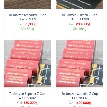
Tụ Jantzen Standard Z-Cap
Tụ Jantzen Alumen Z-Cap
1.0uf / 400V
1.0uf / 100VDC
75,000
₫
900,000
₫
Giá:
Giá:
Còn hàng
Còn hàng
Tụ Jantzen Superior Z-Cap
Tụ Jantzen Superior Z-Cap
4.7uf /800V
10uf /800V
830,000
₫
1,400,000
₫
Giá:
Giá: