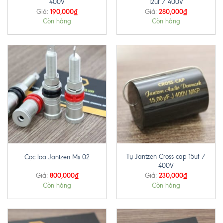
400V
12uf / 400V
190,000
₫
280,000
₫
Giá:
Giá:
Còn hàng
Còn hàng
Tụ Jantzen Cross cap 15uf /
Cọc loa Jantzen Ms 02
400V
800,000
₫
230,000
₫
Giá:
Giá:
Còn hàng
Còn hàng