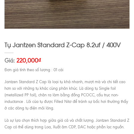
Tụ Jantzen Standard Z-Cap 8.2uf / 400V
Giá:
220,000
₫
Đơn giá tính theo số lượng : 01 cái
Jantzen Standard Z Cap là loại tụ khá nhanh, mượt mà và chi tiết cao
hơn so với những tụ khác cùng phân khúc. Là dòng tụ Single foil
(metallized PP foil), chân ra làm bằng đồng PCOCC, cấu trục non-
inductance . Lõi của tụ được Filled Nitơ để tránh sự bốc hơi thường thấy
ở các dòng tụ điện môi lỏng.
Là sự lựa chọn thích hợp giữa giá cả và chất lượng. Jantzen Standard Z
Cap có thể dùng trong Loa, Xuất âm CDP, DAC hoặc phần lọc nguồn.