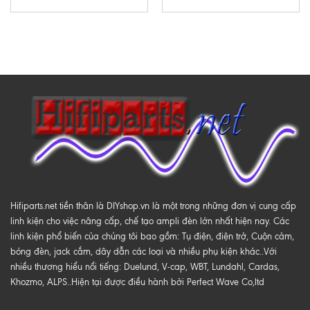
Hifiparts.net tiền thân là DIYshop.vn là một trong những đơn vị cung cấp
linh kiện cho việc nâng cấp, chế tạo ampli đèn lớn nhất hiện nay. Các
linh kiện phổ biến của chúng tôi bao gồm: Tụ điện, điện trở, Cuộn cảm,
bóng đèn, jack cắm, dây dẫn các loại và nhiều phụ kiện khác..Với
nhiều thương hiểu nổi tiếng: Duelund, V-cap, WBT, Lundahl, Cardas,
Khozmo, ALPS..Hiện tại được điều hành bởi Perfect Wave Co,ltd