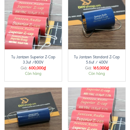
Tụ Jantzen Superior Z-Cap
Tụ Jantzen Standard Z-Cap
3.3uf /800V
5.6uf / 400V
600,000
₫
165,000
₫
Giá:
Giá:
Còn hàng
Còn hàng