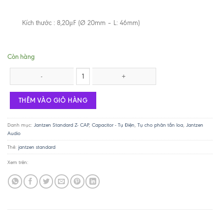
Kích thước : 8,20μF (Ø 20mm – L: 46mm)
Còn hàng
Tụ Jantzen Standard Z-Cap 8.2uf / 400V số lượng
THÊM VÀO GIỎ HÀNG
Danh mục:
Jantzen Standard Z- CAP
,
Capacitor - Tụ Điện
,
Tụ cho phân tần loa
,
Jantzen
Audio
Thẻ:
jantzen standard
Xem trên: