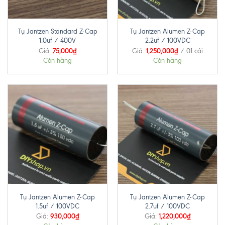
Tụ Jantzen Standard Z-Cap
Tụ Jantzen Alumen Z-Cap
1.0uf / 400V
2.2uf / 100VDC
75,000
₫
1,250,000
₫
Giá:
Giá:
/ 01 cái
Còn hàng
Còn hàng
Tụ Jantzen Alumen Z-Cap
Tụ Jantzen Alumen Z-Cap
1.5uf / 100VDC
2.7uf / 100VDC
930,000
₫
1,220,000
₫
Giá:
Giá: