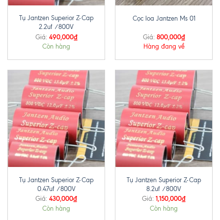
Tụ Jantzen Superior Z-Cap
Cọc loa Jantzen Ms 01
2.2uf /800V
490,000
₫
800,000
₫
Giá:
Giá:
Còn hàng
Hàng đang về
Tụ Jantzen Superior Z-Cap
Tụ Jantzen Superior Z-Cap
0.47uf /800V
8.2uf /800V
430,000
₫
1,150,000
₫
Giá:
Giá:
Còn hàng
Còn hàng