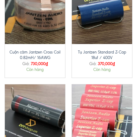
Cuộn cảm Jantzen Cross Coil
Tụ Jantzen Standard Z-Cap
0.82mH/ 16AWG
18uf / 400V
730,000
₫
370,000
₫
Giá:
Giá:
Còn hàng
Còn hàng