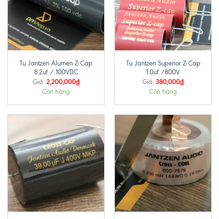
Tụ Jantzen Alumen Z-Cap
Tụ Jantzen Superior Z-Cap
8.2uf / 100VDC
1.0uf /800V
2,200,000
₫
380,000
₫
Giá:
Giá:
Còn hàng
Còn hàng