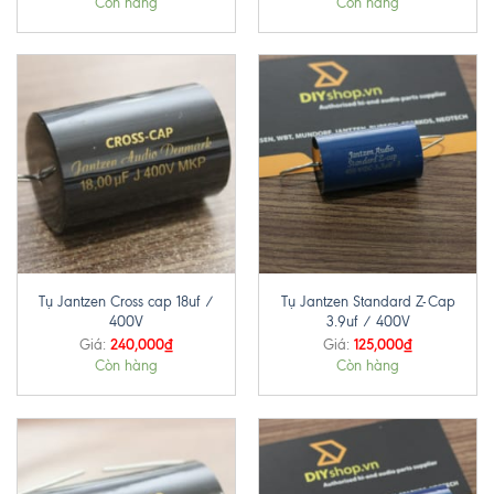
Còn hàng
Còn hàng
Tụ Jantzen Cross cap 18uf /
Tụ Jantzen Standard Z-Cap
400V
3.9uf / 400V
240,000
₫
125,000
₫
Giá:
Giá:
Còn hàng
Còn hàng