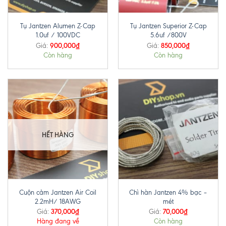
Tụ Jantzen Alumen Z-Cap
Tụ Jantzen Superior Z-Cap
1.0uf / 100VDC
5.6uf /800V
900,000
₫
850,000
₫
Giá:
Giá:
Còn hàng
Còn hàng
HẾT HÀNG
Cuộn cảm Jantzen Air Coil
Chì hàn Jantzen 4% bạc –
2.2mH/ 18AWG
mét
370,000
₫
70,000
₫
Giá:
Giá:
Hàng đang về
Còn hàng