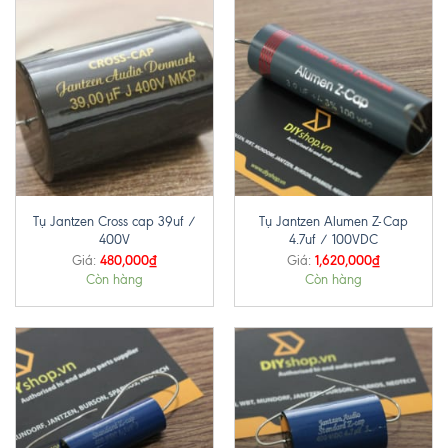
Tụ Jantzen Cross cap 39uf /
Tụ Jantzen Alumen Z-Cap
400V
4.7uf / 100VDC
480,000
₫
1,620,000
₫
Giá:
Giá:
Còn hàng
Còn hàng