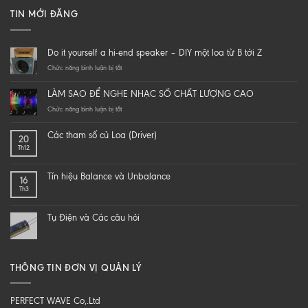
TIN MỚI ĐĂNG
Do it yourself a hi-end speaker – DIY một loa từ B tới Z
ở
Chức năng bình luận bị tắt
Do
it
LÀM SAO ĐỂ NGHE NHẠC SỐ CHẤT LƯỢNG CAO
yourself
a
ở
Chức năng bình luận bị tắt
hi-
LÀM
end
SAO
Các tham số củ Loa (Driver)
20
speaker
ĐỂ
Th12
–
NGHE
DIY
NHẠC
một
SỐ
Tín hiệu Balance và Unbalance
16
loa
CHẤT
Th3
từ
LƯỢNG
B
CAO
tới
Tụ Điện và Các câu hỏi
Z
THÔNG TIN ĐƠN VỊ QUẢN LÝ
PERFECT WAVE Co,.Ltd