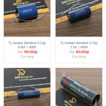
Tụ Jantzen Standard Z-Cap
Tụ Jantzen Standard Z-Cap
6.8uf / 400V
2.7uf / 400V
180,000
₫
100,000
₫
Giá:
Giá:
Còn hàng
Còn hàng