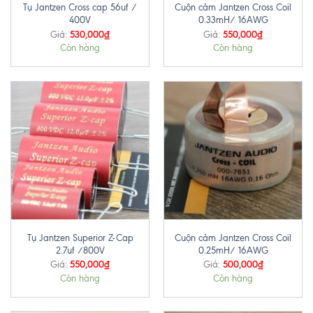
Tụ Jantzen Cross cap 56uf /
Cuộn cảm Jantzen Cross Coil
400V
0.33mH/ 16AWG
530,000
₫
550,000
₫
Giá:
Giá:
Còn hàng
Còn hàng
Tụ Jantzen Superior Z-Cap
Cuộn cảm Jantzen Cross Coil
2.7uf /800V
0.25mH/ 16AWG
550,000
₫
500,000
₫
Giá:
Giá:
Còn hàng
Còn hàng