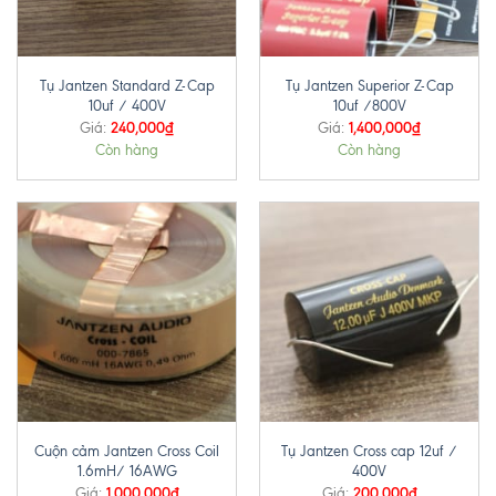
Tụ Jantzen Standard Z-Cap
Tụ Jantzen Superior Z-Cap
10uf / 400V
10uf /800V
240,000
₫
1,400,000
₫
Giá:
Giá:
Còn hàng
Còn hàng
Cuộn cảm Jantzen Cross Coil
Tụ Jantzen Cross cap 12uf /
1.6mH/ 16AWG
400V
1,000,000
₫
200,000
₫
Giá:
Giá: