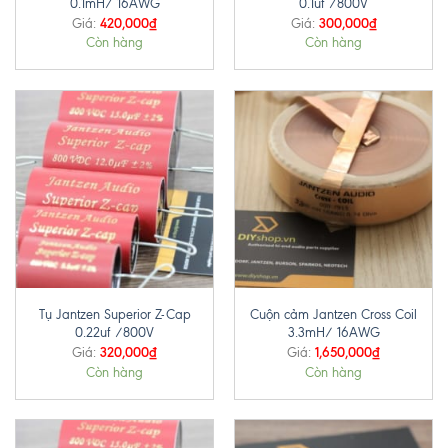
0.1mH/ 16AWG
0.1uf /800V
420,000
₫
300,000
₫
Giá:
Giá:
Còn hàng
Còn hàng
Tụ Jantzen Superior Z-Cap
Cuộn cảm Jantzen Cross Coil
0.22uf /800V
3.3mH/ 16AWG
320,000
₫
1,650,000
₫
Giá:
Giá:
Còn hàng
Còn hàng