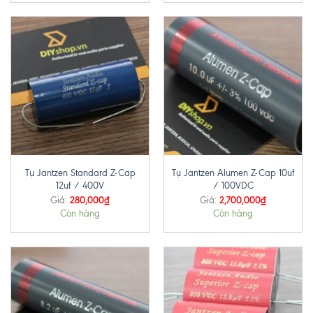
Tụ Jantzen Standard Z-Cap
Tụ Jantzen Alumen Z-Cap 10uf
12uf / 400V
/ 100VDC
280,000
₫
2,700,000
₫
Giá:
Giá:
Còn hàng
Còn hàng