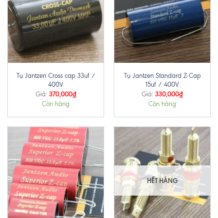
Tụ Jantzen Cross cap 33uf /
Tụ Jantzen Standard Z-Cap
400V
15uf / 400V
370,000
₫
330,000
₫
Giá:
Giá:
Còn hàng
Còn hàng
HẾT HÀNG