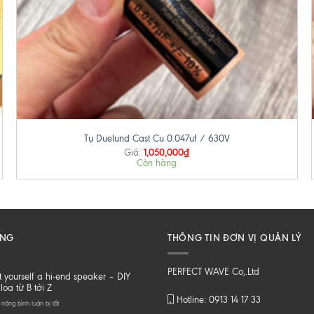
+
Tụ Duelund Cast Cu 0.047uf / 630V
1,050,000
₫
Giá:
Còn hàng
ĂNG
THÔNG TIN ĐƠN VỊ QUẢN LÝ
PERFECT WAVE Co,.Ltd
t yourself a hi-end speaker – DIY
loa từ B tới Z
Hotline: 0913 14 17 33
ở
năng bình luận bị tắt
Do