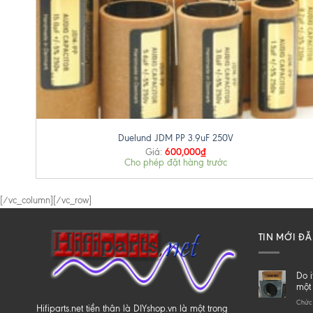
+
Duelund JDM PP 3.9uF 250V
600,000
₫
Giá:
Cho phép đặt hàng trước
[/vc_column][/vc_row]
TIN MỚI Đ
Do i
một 
Chức 
Hifiparts.net tiền thân là DIYshop.vn là một trong