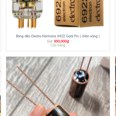
+
Bóng đèn Electro-Harmonix 6922 Gold Pin ( chân vàng )
850,000
₫
Giá:
Còn hàng