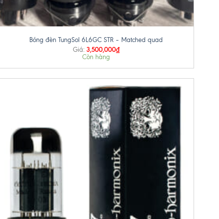
+
Bóng đèn TungSol 6L6GC STR – Matched quad
3,500,000
₫
Giá:
Còn hàng