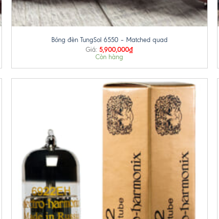
+
Bóng đèn TungSol 6550 – Matched quad
5,900,000
₫
Giá:
Còn hàng