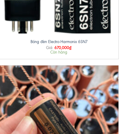
+
Bóng đèn Electro-Harmonix 6SN7
670,000
₫
Giá:
Còn hàng