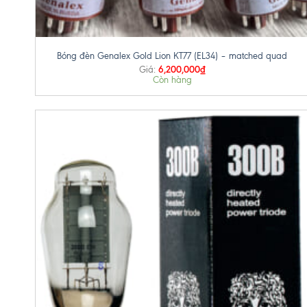
+
Bóng đèn Genalex Gold Lion KT77 (EL34) – matched quad
6,200,000
₫
Giá:
Còn hàng