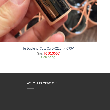
+
Tụ Duelund Cast Cu 0.022uf / 630V
1,050,000
₫
Giá:
Còn hàng
WE ON FACEBOOK