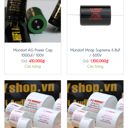
Mundorf AG Power Cap
Mundorf Mcap Supreme 6.8uF
1000uf/ 100V
/ 600V
410,000
₫
1,100,000
₫
Giá:
Giá:
Còn hàng
Còn hàng