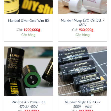
Mundorf Mcap EVO Oil 18uF /
Mundorf Silver Gold Wire 110
450V
1,900,000
₫
930,000
₫
Giá:
Giá:
Còn hàng
Còn hàng
Mundorf AG Power Cap
Mundorf MLytic HV 33uf/
470uf/ 450V
500V – Axial