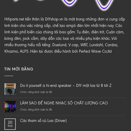
Hifiparts.net tiền thân là DIYshop.vn là một trong những đơn vị cung cấp
linh kiện cho việc nâng cấp, chế tạo ampli đèn lớn nhất hiện nay. Các
linh kiện phổ biến của chúng tôi bao gồm: Tụ điện, điện trở, Cuộn cảm,
bóng đèn, jack cắm, dây dẫn các loại và nhiều phụ kiện khác..Với
nhiều thương hiểu nổi tiếng: Duelund, V-cap, WBT, Lundahl, Cardas,
Khozmo, ALPS..Hiện tại được điều hành bởi Perfect Wave Co,ltd
TIN MỚI ĐĂNG
Do it yourself a hi-end speaker – DIY một loa từ B tới Z
ở
Chức năng bình luận bị tắt
Do
it
LÀM SAO ĐỂ NGHE NHẠC SỐ CHẤT LƯỢNG CAO
yourself
a
ở
Chức năng bình luận bị tắt
hi-
LÀM
end
SAO
Các tham số củ Loa (Driver)
20
speaker
ĐỂ
Th12
–
NGHE