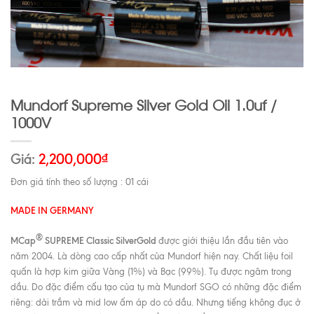
Mundorf Supreme Silver Gold Oil 1.0uf /
1000V
Giá:
2,200,000
₫
Đơn giá tính theo số lượng : 01 cái
MADE IN GERMANY
®
MCap
SUPREME Classic SilverGold
được giới thiệu lần đầu tiên vào
năm 2004. Là dòng cao cấp nhất của Mundorf hiện nay. Chất liệu foil
quấn là hợp kim giữa Vàng (1%) và Bạc (99%). Tụ được ngâm trong
dầu. Do đặc điểm cấu tạo của tụ mà Mundorf SGO có những đặc điểm
riêng: dải trầm và mid low ấm áp do có dầu. Nhưng tiếng không đục ở