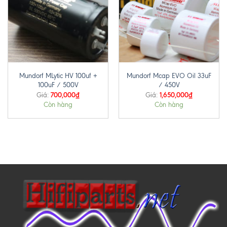
Mundorf MLytic HV 100uf +
Mundorf Mcap EVO Oil 33uF
100uF / 500V
/ 450V
700,000
₫
1,650,000
₫
Giá:
Giá:
Còn hàng
Còn hàng