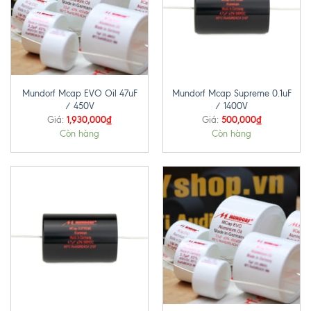
Mundorf Mcap EVO Oil 47uF
Mundorf Mcap Supreme 0.1uF
/ 450V
/ 1400V
1,930,000
₫
500,000
₫
Giá:
Giá:
Còn hàng
Còn hàng