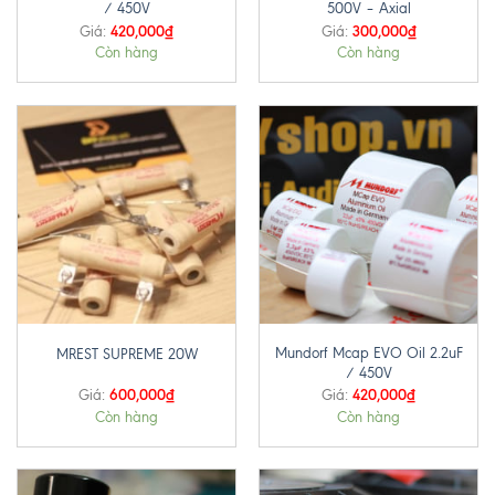
/ 450V
500V – Axial
420,000
₫
300,000
₫
Giá:
Giá:
Còn hàng
Còn hàng
Mundorf Mcap EVO Oil 2.2uF
MREST SUPREME 20W
/ 450V
600,000
₫
420,000
₫
Giá:
Giá:
Còn hàng
Còn hàng