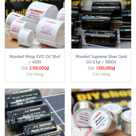
Mundorf Mcap EVO Oil 56uF
Mundorf Supreme Silver Gold
/ 450V
Oil 0.1uf / 1000V
2,150,000
₫
1,100,000
₫
Giá:
Giá:
Còn hàng
Còn hàng