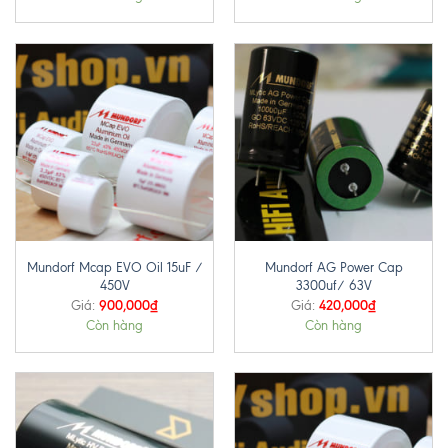
Mundorf Mcap EVO Oil 15uF /
Mundorf AG Power Cap
450V
3300uf/ 63V
900,000
₫
420,000
₫
Giá:
Giá:
Còn hàng
Còn hàng