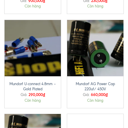
900,000
₫
230,000
₫
Giá:
Giá:
Còn hàng
Còn hàng
Mundorf U-connect 4.8mm –
Mundorf AG Power Cap
Gold Plated
220uf/ 450V
290,000
₫
660,000
₫
Giá:
Giá:
Còn hàng
Còn hàng