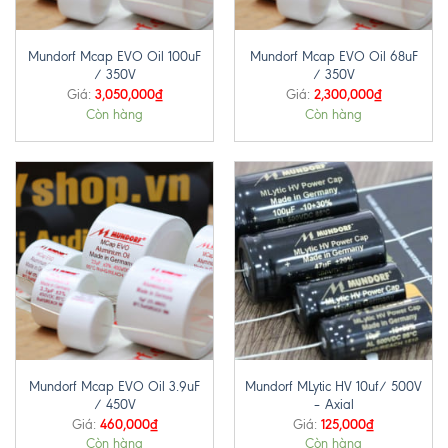
Mundorf Mcap EVO Oil 100uF
Mundorf Mcap EVO Oil 68uF
/ 350V
/ 350V
3,050,000
₫
2,300,000
₫
Giá:
Giá:
Còn hàng
Còn hàng
Mundorf Mcap EVO Oil 3.9uF
Mundorf MLytic HV 10uf/ 500V
/ 450V
– Axial
460,000
₫
125,000
₫
Giá:
Giá:
Còn hàng
Còn hàng