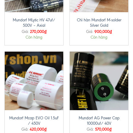
Mundorf MLytic HV 47uf/
Chì hàn Mundorf M-solder
500V – Axial
Silver Gold
270,000
₫
900,000
₫
Giá:
Giá:
Còn hàng
Còn hàng
Mundorf Mcap EVO Oil 1.5uF
Mundorf AG Power Cap
/ 450V
10000uf/ 40V
420,000
₫
570,000
₫
Giá:
Giá: