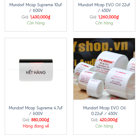
Mundorf Mcap Supreme 10uF
Mundorf Mcap EVO Oil 22uF
/ 600V
/ 450V
1,430,000
₫
1,260,000
₫
Giá:
Giá:
Còn hàng
Còn hàng
HẾT HÀNG
Mundorf Mcap Supreme 4.7uF
Mundorf Mcap EVO Oil
/ 600V
0.22uF / 450V
880,000
₫
420,000
₫
Giá:
Giá:
Hàng đang về
Còn hàng