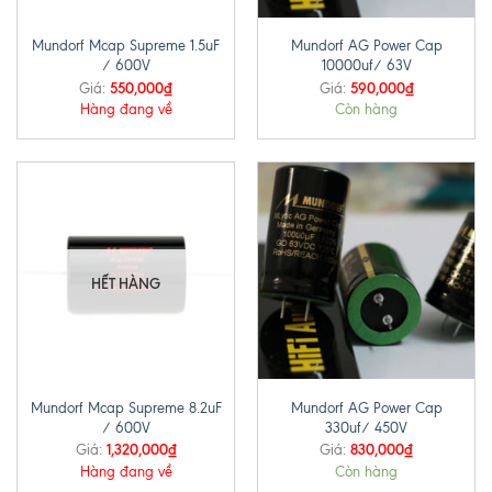
Mundorf Mcap Supreme 1.5uF
Mundorf AG Power Cap
/ 600V
10000uf/ 63V
550,000
₫
590,000
₫
Giá:
Giá:
Hàng đang về
Còn hàng
HẾT HÀNG
Mundorf Mcap Supreme 8.2uF
Mundorf AG Power Cap
/ 600V
330uf/ 450V
1,320,000
₫
830,000
₫
Giá:
Giá:
Hàng đang về
Còn hàng