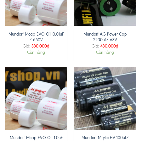
Mundorf Mcap EVO Oil 0.01uF
Mundorf AG Power Cap
/ 650V
2200uf/ 63V
330,000
₫
430,000
₫
Giá:
Giá:
Còn hàng
Còn hàng
Mundorf Mcap EVO Oil 1.0uF
Mundorf MLytic HV 100uf/