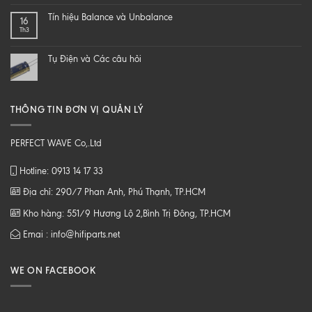
DIY
NHẠC
một
SỐ
Tín hiệu Balance và Unbalance
16
loa
CHẤT
Th3
từ
LƯỢNG
B
CAO
tới
Tụ Điện và Các câu hỏi
Z
THÔNG TIN ĐƠN VỊ QUẢN LÝ
PERFECT WAVE Co,.Ltd
Hotline: 0913 14 17 33
Địa chỉ: 290/7 Phan Anh, Phú Thạnh, TP.HCM
Kho hàng: 551/9 Hương Lộ 2,Bình Trị Đông, TP.HCM
Emai : info@hifiparts.net
WE ON FACEBOOK