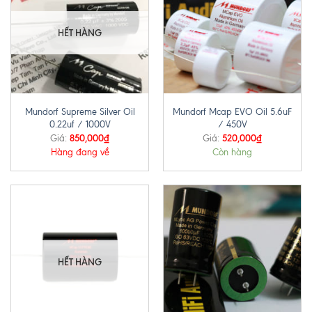
HẾT HÀNG
Mundorf Supreme Silver Oil
Mundorf Mcap EVO Oil 5.6uF
0.22uf / 1000V
/ 450V
850,000
₫
520,000
₫
Giá:
Giá:
Hàng đang về
Còn hàng
HẾT HÀNG