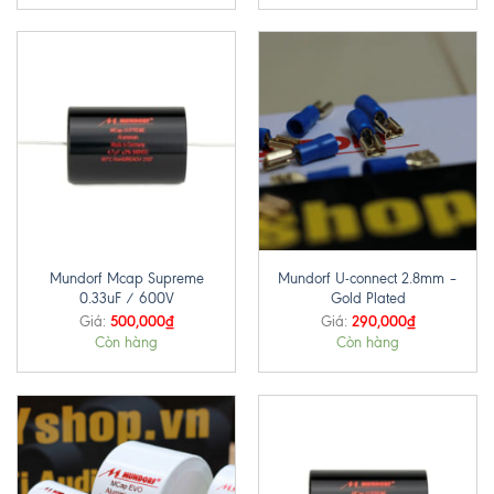
Mundorf Mcap Supreme
Mundorf U-connect 2.8mm –
0.33uF / 600V
Gold Plated
500,000
₫
290,000
₫
Giá:
Giá:
Còn hàng
Còn hàng