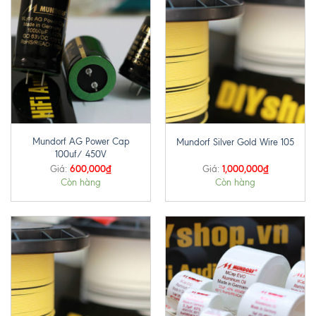
Mundorf AG Power Cap
Mundorf Silver Gold Wire 105
100uf/ 450V
600,000
₫
1,000,000
₫
Giá:
Giá:
Còn hàng
Còn hàng