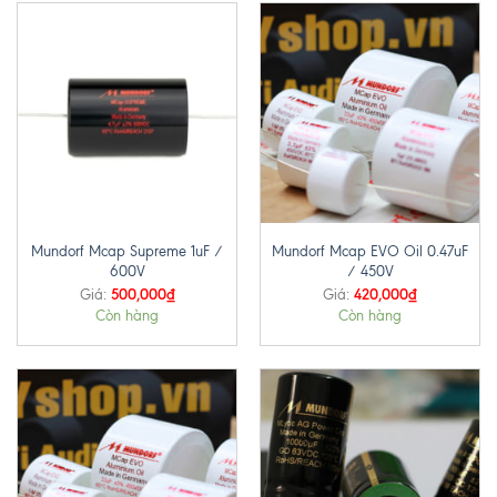
Mundorf Mcap Supreme 1uF /
Mundorf Mcap EVO Oil 0.47uF
600V
/ 450V
500,000
₫
420,000
₫
Giá:
Giá:
Còn hàng
Còn hàng