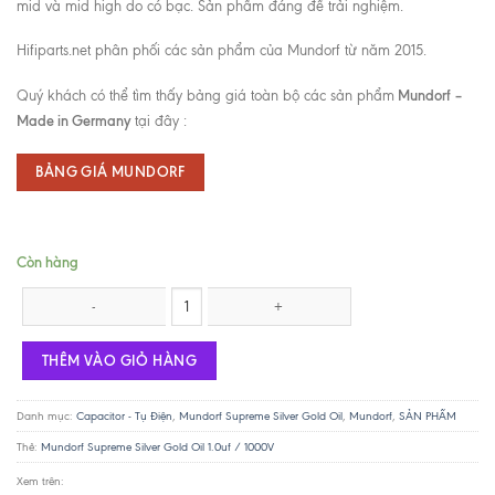
mid và mid high do có bạc. Sản phẩm đáng để trải nghiệm.
Hifiparts.net phân phối các sản phẩm của Mundorf từ năm 2015.
Mundorf –
Quý khách có thể tìm thấy bảng giá toàn bộ các sản phẩm
Made in Germany
tại đây :
BẢNG GIÁ MUNDORF
Còn hàng
Mundorf Supreme Silver Gold Oil 1.0uf / 1000V số lượng
THÊM VÀO GIỎ HÀNG
Danh mục:
Capacitor - Tụ Điện
,
Mundorf Supreme Silver Gold Oil
,
Mundorf
,
SẢN PHẨM
Thẻ:
Mundorf Supreme Silver Gold Oil 1.0uf / 1000V
Xem trên: