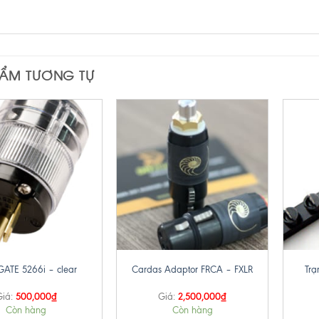
HẨM TƯƠNG TỰ
+
+
ATE 5266i – clear
Cardas Adaptor FRCA – FXLR
Trạ
500,000
₫
2,500,000
₫
iá:
Giá:
Còn hàng
Còn hàng