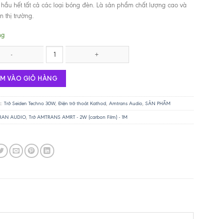
 hầu hết tất cả các loại bóng đèn. Là sản phẩm chất lượng cao và
n thị trường.
ng
 SEIDEN TECHNO RHA50N - 820R - 30W - non inductive số lượng
ÊM VÀO GIỎ HÀNG
c:
Trở Seiden Techno 30W
,
Điện trở thoát Kathod
,
Amtrans Audio
,
SẢN PHẨM
RAN AUDIO
,
Trở AMTRANS AMRT - 2W (carbon Film) - 1M