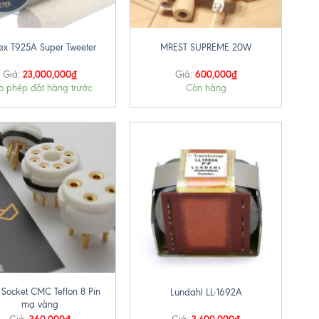
+
tex T925A Super Tweeter
MREST SUPREME 20W
23,000,000
₫
600,000
₫
Giá:
Giá:
o phép đặt hàng trước
Còn hàng
+
 Socket CMC Teflon 8 Pin
Lundahl LL-1692A
mạ vàng
360,000
₫
3,400,000
₫