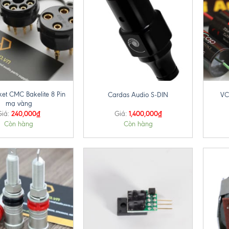
+
+
ket CMC Bakelite 8 Pin
Cardas Audio S-DIN
VC
mạ vàng
240,000
₫
1,400,000
₫
Giá:
Giá:
Còn hàng
Còn hàng