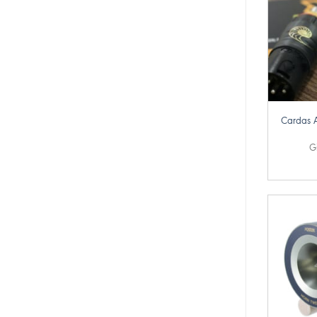
+
Cardas 
G