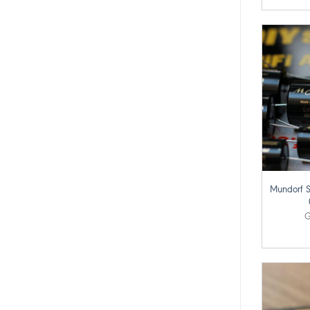
+
Mundorf S
G