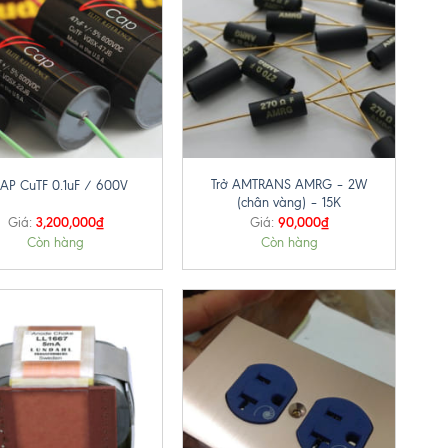
+
Trở AMTRANS AMRG – 2W
AP CuTF 0.1uF / 600V
(chân vàng) – 15K
3,200,000
₫
90,000
₫
Giá:
Giá:
Còn hàng
Còn hàng