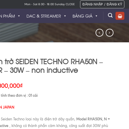
ĐĂNG NHẬP / ĐĂNG KÝ
Mon - Sat 8.00 - 18.00 Sunday CLOSE
N PHẨM
DAC & STREAMER
BẢNG GIÁ
n trở SEIDEN TECHNO RHA50N –
R – 30W – non inductive
300,000
₫
tính theo đơn vị : 01 cái
N JAPAN
Model RHA50N, N =
ở Seiden Techno loại này là điện trở dây quấn,
uctive
, không có thành phần cảm kháng, công suất đạt 30W phù