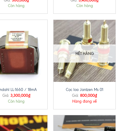
Giá:
Giá:
Còn hàng
Còn hàng
HẾT HÀNG
+
ndahl LL-1660 / 18mA
Cọc loa Jantzen Ms 01
3,300,000
₫
800,000
₫
Giá:
Giá:
Còn hàng
Hàng đang về