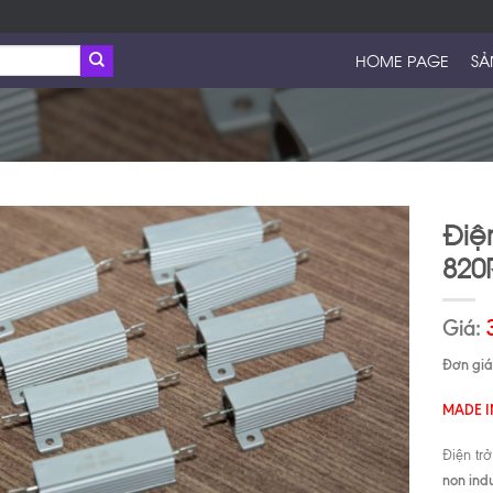
HOME PAGE
SẢ
Điệ
820
Giá:
Đơn giá 
MADE I
Điện tr
non ind