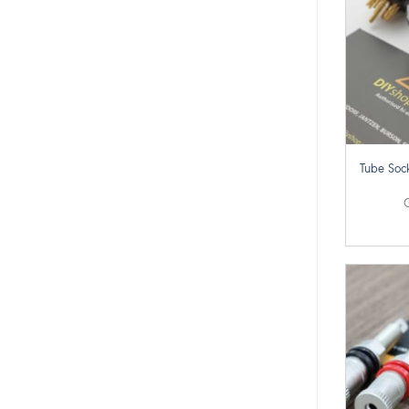
+
Tube Soc