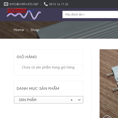
Skip
INFO@HIFIPARTS.NET
0913 14.17.33
to
Tìm
content
kiếm:
Home
»
Shop
GIỎ HÀNG
Chưa có sản phẩm trong giỏ hàng.
DANH MỤC SẢN PHẨM
SẢN PHẨM
×