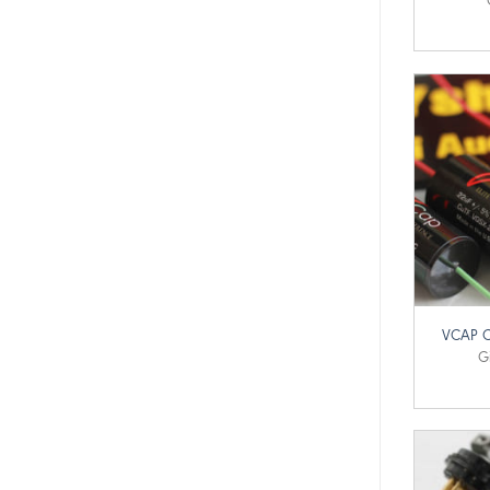
+
VCAP C
G