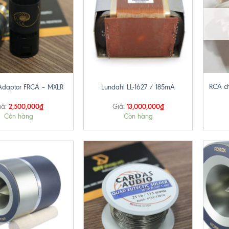
+
+
RCA c
Adaptor FRCA – MXLR
Lundahl LL-1627 / 185mA
2,500,000
₫
13,000,000
₫
iá:
Giá:
Còn hàng
Còn hàng