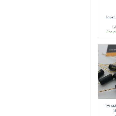
+
Fostex
Gi
Cho p
+
Trở A
(c