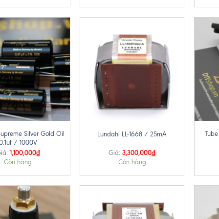
+
+
upreme Silver Gold Oil
Tube
Lundahl LL-1668 / 25mA
0.1uf / 1000V
1,100,000
₫
3,300,000
₫
iá:
Giá:
Còn hàng
Còn hàng