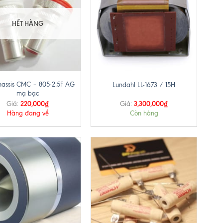
HẾT HÀNG
+
hassis CMC – 805-2.5F AG
Lundahl LL-1673 / 15H
mạ bạc
220,000
₫
3,300,000
₫
Giá:
Giá:
Hàng đang về
Còn hàng