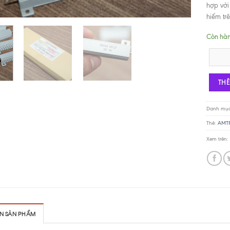
hợp với
hiếm trê
Còn hà
Điện trở
TH
Danh mụ
Thẻ:
AMT
Xem trên:
IN SẢN PHẨM