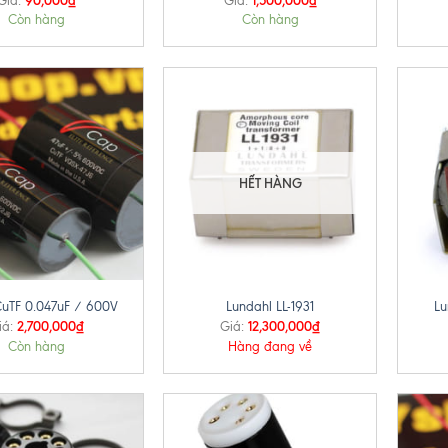
Giá:
Giá:
Còn hàng
Còn hàng
HẾT HÀNG
+
+
uTF 0.047uF / 600V
Lundahl LL-1931
Lu
2,700,000
₫
12,300,000
₫
iá:
Giá:
Còn hàng
Hàng đang về