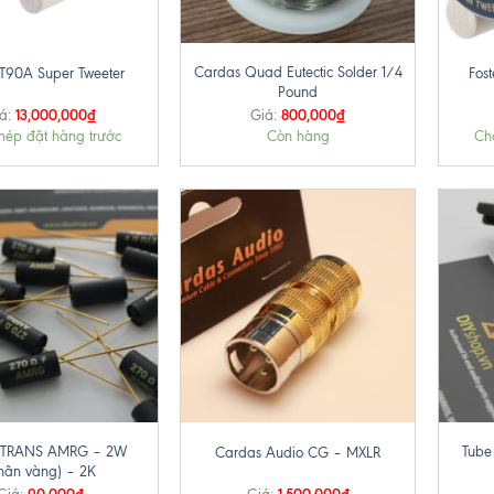
+
+
Cardas Quad Eutectic Solder 1/4
 T90A Super Tweeter
Fos
Pound
13,000,000
₫
800,000
₫
á:
Giá:
hép đặt hàng trước
Còn hàng
Ch
+
+
MTRANS AMRG – 2W
Tube
Cardas Audio CG – MXLR
hân vàng) – 2K
90,000
₫
1,500,000
₫