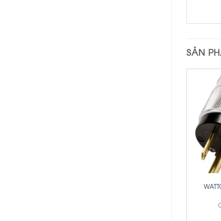
SẢN P
+
WATTG
G