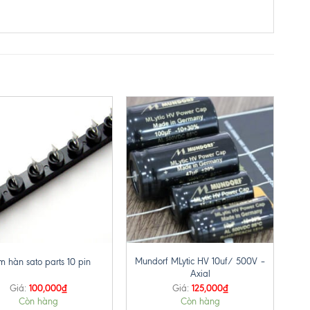
+
Mundorf MLytic HV 10uf/ 500V –
m hàn sato parts 10 pin
Axial
100,000
₫
125,000
₫
Giá:
Giá:
Còn hàng
Còn hàng