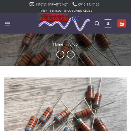
Skip
INFO@HIFIPARTS.NET
0913 14.17.33
to
Mon - Sat 8.00 - 18.00 Sunday CLOSE
content
Home
»
Shop