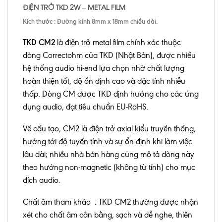
ĐIỆN TRỞ TKD 2W – METAL FILM
Kích thước : Đường kính 8mm x 18mm chiều dài.
TKD CM2
là điện trở metal film chính xác thuộc
dòng Correctohm của TKD (Nhật Bản), được nhiều
hệ thống audio hi-end lựa chọn nhờ chất lượng
hoàn thiện tốt, độ ổn định cao và đặc tính nhiễu
thấp. Dòng CM được TKD định hướng cho các ứng
dụng audio, đạt tiêu chuẩn EU-RoHS.
Về cấu tạo, CM2 là điện trở axial kiểu truyền thống,
hướng tới độ tuyến tính và sự ổn định khi làm việc
lâu dài; nhiều nhà bán hàng cũng mô tả dòng này
theo hướng non-magnetic (không từ tính) cho mục
đích audio.
Chất âm tham khảo : TKD CM2 thường được nhận
xét cho chất âm cân bằng, sạch và dễ nghe, thiên