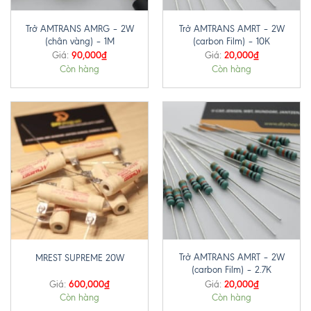
Trở AMTRANS AMRG – 2W
Trở AMTRANS AMRT – 2W
(chân vàng) – 1M
(carbon Film) – 10K
90,000
₫
20,000
₫
Giá:
Giá:
Còn hàng
Còn hàng
Trở AMTRANS AMRT – 2W
MREST SUPREME 20W
(carbon Film) – 2.7K
600,000
₫
20,000
₫
Giá:
Giá:
Còn hàng
Còn hàng