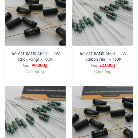
Trở AMTRANS AMRG – 2W
Trở AMTRANS AMRT – 2W
(chân vàng) – 100K
(carbon Film) – 750K
90,000
₫
20,000
₫
Giá:
Giá:
Còn hàng
Còn hàng