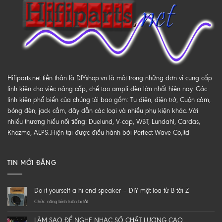
Hifiparts.net tiền thân là DIYshop.vn là một trong những đơn vị cung cấp
linh kiện cho việc nâng cấp, chế tạo ampli đèn lớn nhất hiện nay. Các
linh kiện phổ biến của chúng tôi bao gồm: Tụ điện, điện trở, Cuộn cảm,
bóng đèn, jack cắm, dây dẫn các loại và nhiều phụ kiện khác..Với
nhiều thương hiểu nổi tiếng: Duelund, V-cap, WBT, Lundahl, Cardas,
Khozmo, ALPS..Hiện tại được điều hành bởi Perfect Wave Co,ltd
TIN MỚI ĐĂNG
Do it yourself a hi-end speaker – DIY một loa từ B tới Z
ở
Chức năng bình luận bị tắt
Do
it
LÀM SAO ĐỂ NGHE NHẠC SỐ CHẤT LƯỢNG CAO