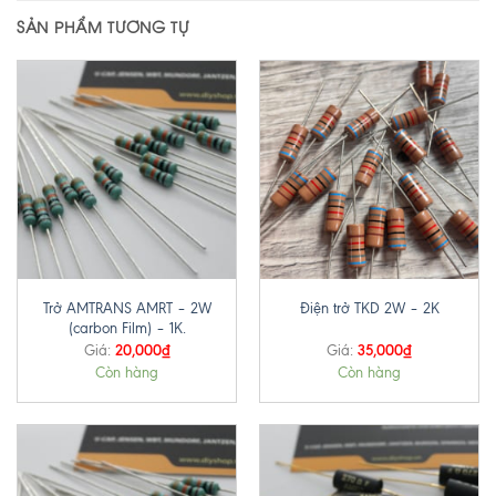
SẢN PHẨM TƯƠNG TỰ
Trở AMTRANS AMRT – 2W
Điện trở TKD 2W – 2K
(carbon Film) – 1K.
20,000
₫
35,000
₫
Giá:
Giá:
Còn hàng
Còn hàng