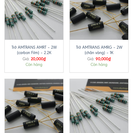
Trở AMTRANS AMRT – 2W
Trở AMTRANS AMRG – 2W
(carbon Film) – 2.2K
(chân vàng) – 1K
20,000
₫
90,000
₫
Giá:
Giá:
Còn hàng
Còn hàng