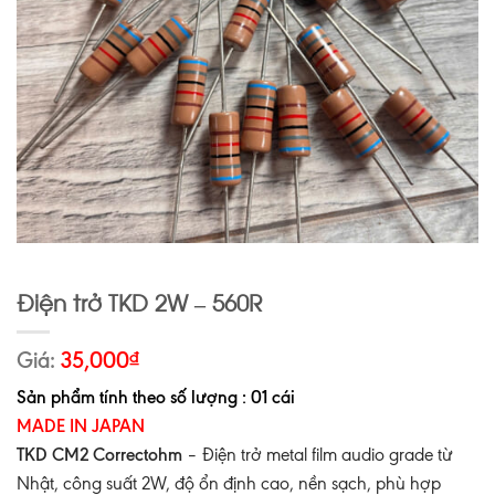
Điện trở TKD 2W – 560R
Giá:
35,000
₫
Sản phẩm tính theo số lượng : 01 cái
MADE IN JAPAN
TKD CM2 Correctohm
– Điện trở metal film audio grade từ
Nhật, công suất 2W, độ ổn định cao, nền sạch, phù hợp