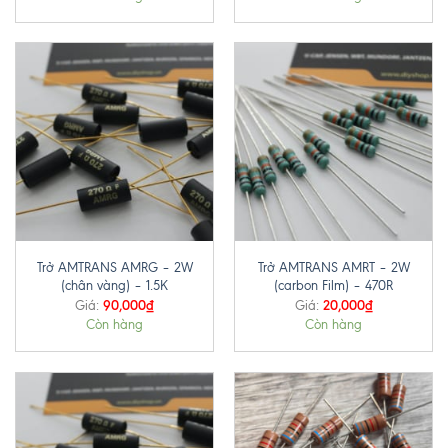
Trở AMTRANS AMRG – 2W
Trở AMTRANS AMRT – 2W
(chân vàng) – 1.5K
(carbon Film) – 470R
90,000
₫
20,000
₫
Giá:
Giá:
Còn hàng
Còn hàng