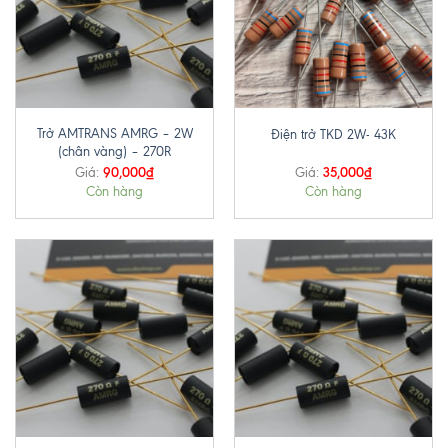
Trở AMTRANS AMRG – 2W
Điện trở TKD 2W- 43K
(chân vàng) – 270R
90,000
₫
35,000
₫
Giá:
Giá:
Còn hàng
Còn hàng