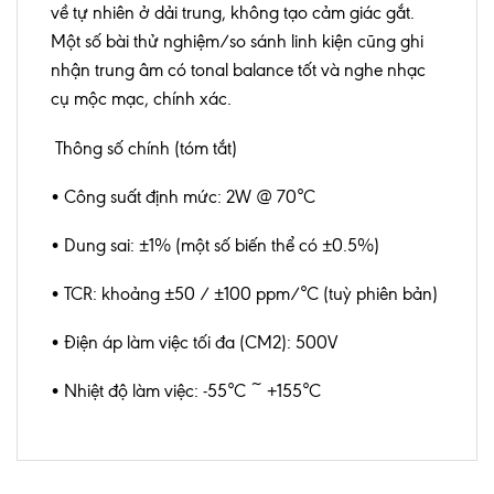
về tự nhiên ở dải trung, không tạo cảm giác gắt.
Một số bài thử nghiệm/so sánh linh kiện cũng ghi
nhận trung âm có tonal balance tốt và nghe nhạc
cụ mộc mạc, chính xác.
Thông số chính (tóm tắt)
• Công suất định mức: 2W @ 70°C
• Dung sai: ±1% (một số biến thể có ±0.5%)
• TCR: khoảng ±50 / ±100 ppm/°C (tuỳ phiên bản)
• Điện áp làm việc tối đa (CM2): 500V
• Nhiệt độ làm việc: -55°C ~ +155°C