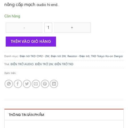
nâng cấp mạch
audio hi-end.
Còn hàng
Điện trở TKD 2W - 560R số lượng
THÊM VÀO GIỎ HÀNG
Danh mục:
Điện trở TKD CM2 - 2W
,
Điện trở 2W
,
Resistor - Điện trở
,
TKD Tokyo Ko-on Denpa
Thẻ:
ĐIỆN TRỞ AUDIO. ĐIỆN TRỞ 2W
,
ĐIỆN TRỞ TKD
Xem trên:
THÔNG TIN SẢN PHẨM