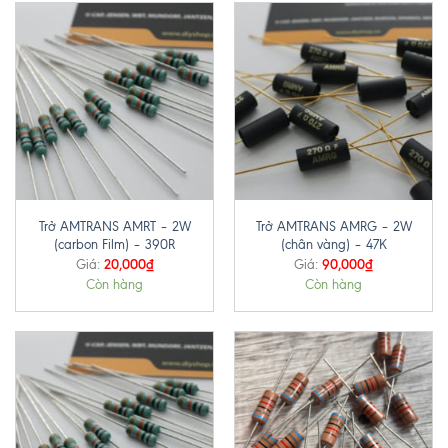
Trở AMTRANS AMRT – 2W
Trở AMTRANS AMRG – 2W
(carbon Film) – 390R
(chân vàng) – 47K
20,000
₫
90,000
₫
Giá:
Giá:
Còn hàng
Còn hàng