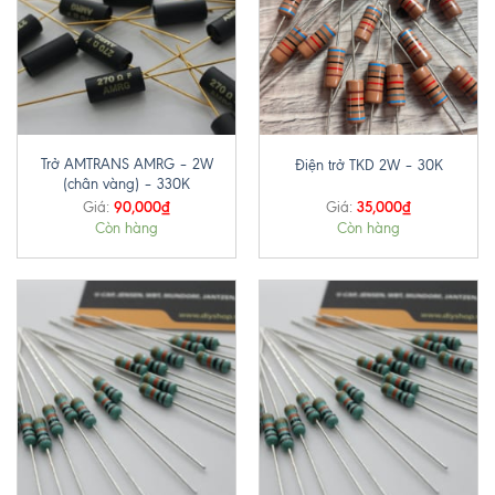
Trở AMTRANS AMRG – 2W
Điện trở TKD 2W – 30K
(chân vàng) – 330K
90,000
₫
35,000
₫
Giá:
Giá:
Còn hàng
Còn hàng