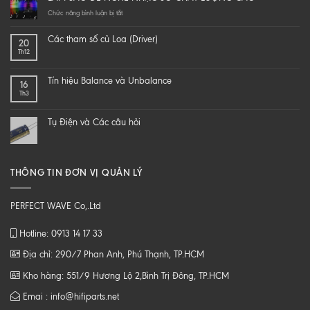
yourself
a
ở
Chức năng bình luận bị tắt
hi-
LÀM
end
SAO
Các tham số củ Loa (Driver)
20
speaker
ĐỂ
Th12
–
NGHE
DIY
NHẠC
một
SỐ
Tín hiệu Balance và Unbalance
16
loa
CHẤT
Th3
từ
LƯỢNG
B
CAO
tới
Tụ Điện và Các câu hỏi
Z
THÔNG TIN ĐƠN VỊ QUẢN LÝ
PERFECT WAVE Co,.Ltd
Hotline: 0913 14 17 33
Địa chỉ: 290/7 Phan Anh, Phú Thạnh, TP.HCM
Kho hàng: 551/9 Hương Lộ 2,Bình Trị Đông, TP.HCM
Emai : info@hifiparts.net