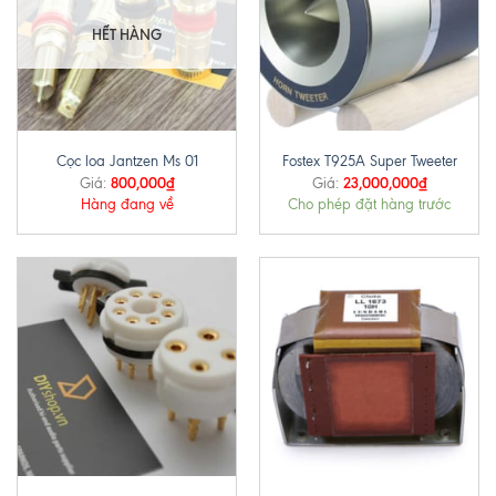
HẾT HÀNG
Cọc loa Jantzen Ms 01
Fostex T925A Super Tweeter
800,000
₫
23,000,000
₫
Giá:
Giá:
Hàng đang về
Cho phép đặt hàng trước