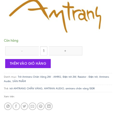
Còn hàng
Trở AMTRANS AMRG - 2W (chân vàng) - 100R số lượng
THÊM VÀO GIỎ HÀNG
Danh mục:
Trở Amtrans Chân Vàng 2W - AMRG
,
Điện trở 2W
,
Resistor - Điện trở
,
Amtrans
Audio
,
SẢN PHẨM
Thẻ:
trở AMTRANS CHÂN VÀNG
,
AMTRAN AUDIO
,
amtrans chân vàng 100R
Xem trên: