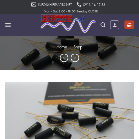
Skip
INFO@HIFIPARTS.NET
0913 14.17.33
to
Mon - Sat 8.00 - 18.00 Sunday CLOSE
content
Home
»
Shop