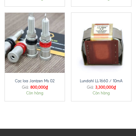
Cọc loa Jantzen Ms 02
Lundahl LL-1660 / 10mA
800,000
₫
3,300,000
₫
Giá:
Giá:
Còn hàng
Còn hàng