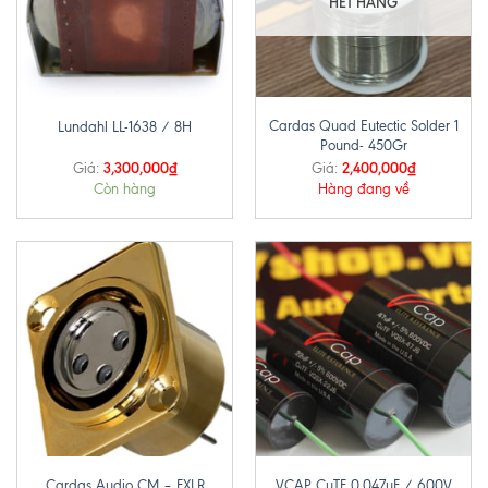
HẾT HÀNG
Cardas Quad Eutectic Solder 1
Lundahl LL-1638 / 8H
Pound- 450Gr
3,300,000
₫
2,400,000
₫
Giá:
Giá:
Còn hàng
Hàng đang về
Cardas Audio CM – FXLR
VCAP CuTF 0.047uF / 600V