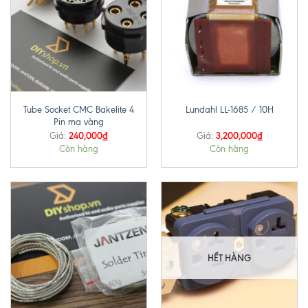
Tube Socket CMC Bakelite 4
Lundahl LL-1685 / 10H
Pin mạ vàng
240,000
₫
3,200,000
₫
Giá:
Giá:
Còn hàng
Còn hàng
HẾT HÀNG