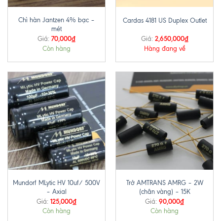
Chì hàn Jantzen 4% bạc –
Cardas 4181 US Duplex Outlet
mét
70,000
₫
2,650,000
₫
Giá:
Giá:
Còn hàng
Hàng đang về
Mundorf MLytic HV 10uf/ 500V
Trở AMTRANS AMRG – 2W
– Axial
(chân vàng) – 15K
125,000
₫
90,000
₫
Giá:
Giá:
Còn hàng
Còn hàng