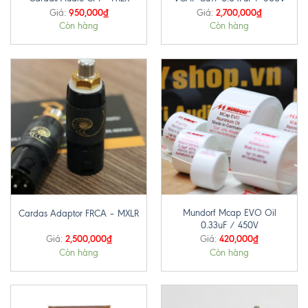
950,000
₫
2,700,000
₫
Giá:
Giá:
Còn hàng
Còn hàng
Mundorf Mcap EVO Oil
Cardas Adaptor FRCA – MXLR
0.33uF / 450V
2,500,000
₫
420,000
₫
Giá:
Giá:
Còn hàng
Còn hàng