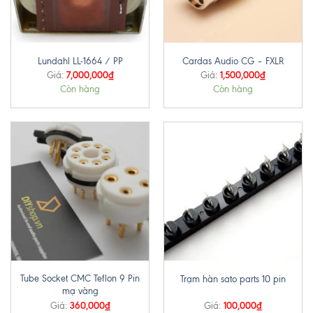
Lundahl LL-1664 / PP
Cardas Audio CG – FXLR
7,000,000
₫
1,500,000
₫
Giá:
Giá:
Còn hàng
Còn hàng
Tube Socket CMC Teflon 9 Pin
Trạm hàn sato parts 10 pin
mạ vàng
360,000
₫
100,000
₫
Giá:
Giá: