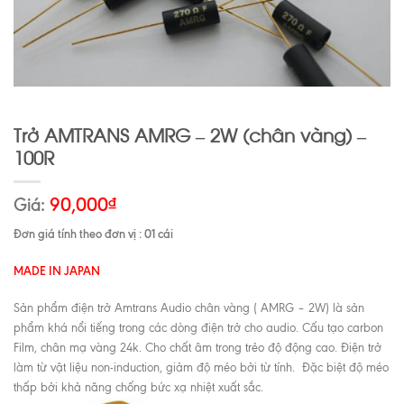
Trở AMTRANS AMRG – 2W (chân vàng) –
100R
Giá:
90,000
₫
Đơn giá tính theo đơn vị : 01 cái
MADE IN JAPAN
Sản phẩm điện trở Amtrans Audio chân vàng ( AMRG – 2W) là sản
phẩm khá nổi tiếng trong các dòng điện trở cho audio. Cấu tạo carbon
Film, chân mạ vàng 24k. Cho chất âm trong trẻo độ động cao. Điện trở
làm từ vật liệu non-induction, giảm độ méo bởi từ tính. Đặc biệt độ méo
thấp bởi khả năng chống bức xạ nhiệt xuất sắc.