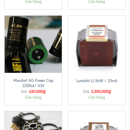
Còn hàng
Còn hàng
Mundorf AG Power Cap
Lundahl LL-1668 / 25mA
2200uf/ 63V
430,000
₫
3,300,000
₫
Giá:
Giá:
Còn hàng
Còn hàng