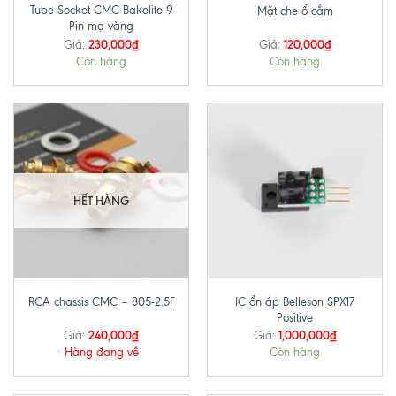
Tube Socket CMC Bakelite 9
Mặt che ổ cắm
Pin mạ vàng
230,000
₫
120,000
₫
Giá:
Giá:
Còn hàng
Còn hàng
HẾT HÀNG
IC ổn áp Belleson SPX17
RCA chassis CMC – 805-2.5F
Positive
240,000
₫
1,000,000
₫
Giá:
Giá:
Hàng đang về
Còn hàng