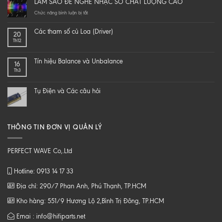
LÀM SAO ĐỂ NGHE NHẠC SỐ CHẤT LƯỢNG CAO
yourself
a
ở
Chức năng bình luận bị tắt
hi-
LÀM
end
SAO
Các tham số củ Loa (Driver)
20
speaker
ĐỂ
Th12
–
NGHE
DIY
NHẠC
một
SỐ
Tín hiệu Balance và Unbalance
16
loa
CHẤT
Th3
từ
LƯỢNG
B
CAO
tới
Tụ Điện và Các câu hỏi
Z
THÔNG TIN ĐƠN VỊ QUẢN LÝ
PERFECT WAVE Co,.Ltd
Hotline: 0913 14 17 33
Địa chỉ: 290/7 Phan Anh, Phú Thạnh, TP.HCM
Kho hàng: 551/9 Hương Lộ 2,Bình Trị Đông, TP.HCM
Emai : info@hifiparts.net