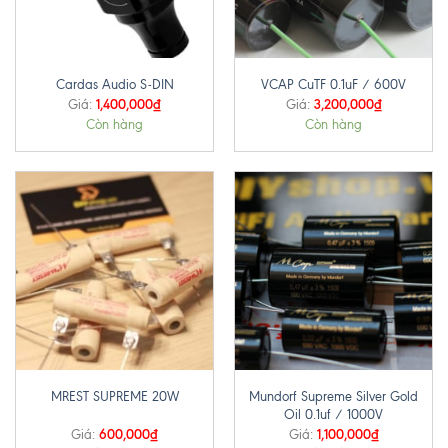
Cardas Audio S-DIN
VCAP CuTF 0.1uF / 600V
1,400,000
₫
3,200,000
₫
Giá:
Giá:
Còn hàng
Còn hàng
Mundorf Supreme Silver Gold
MREST SUPREME 20W
Oil 0.1uf / 1000V
600,000
₫
1,100,000
₫
Giá:
Giá: