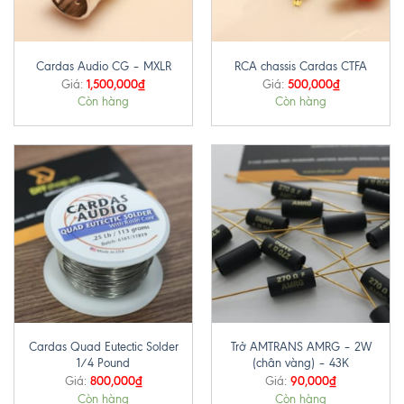
Cardas Audio CG – MXLR
RCA chassis Cardas CTFA
1,500,000
₫
500,000
₫
Giá:
Giá:
Còn hàng
Còn hàng
Cardas Quad Eutectic Solder
Trở AMTRANS AMRG – 2W
1/4 Pound
(chân vàng) – 43K
800,000
₫
90,000
₫
Giá:
Giá:
Còn hàng
Còn hàng