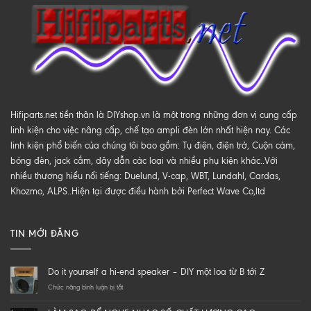
Hifiparts.net tiền thân là DIYshop.vn là một trong những đơn vị cung cấp
linh kiện cho việc nâng cấp, chế tạo ampli đèn lớn nhất hiện nay. Các
linh kiện phổ biến của chúng tôi bao gồm: Tụ điện, điện trở, Cuộn cảm,
bóng đèn, jack cắm, dây dẫn các loại và nhiều phụ kiện khác..Với
nhiều thương hiểu nổi tiếng: Duelund, V-cap, WBT, Lundahl, Cardas,
Khozmo, ALPS..Hiện tại được điều hành bởi Perfect Wave Co,ltd
TIN MỚI ĐĂNG
Do it yourself a hi-end speaker – DIY một loa từ B tới Z
ở
Chức năng bình luận bị tắt
Do
it