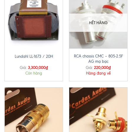
HẾT HÀNG
RCA chassis CMC – 805-2.5F
Lundahl LL-1673 / 20H
AG mạ bạc
3,300,000
₫
220,000
₫
Giá:
Giá:
Còn hàng
Hàng đang về