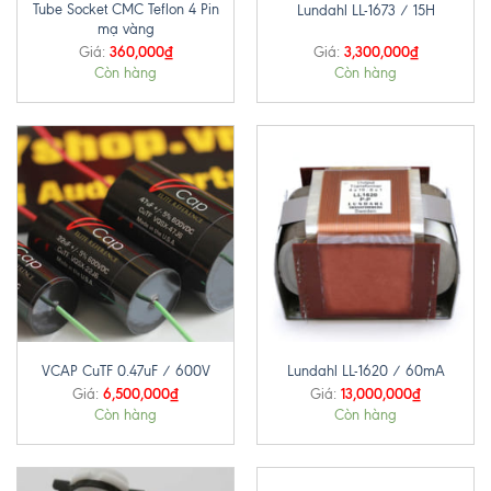
Tube Socket CMC Teflon 4 Pin
Lundahl LL-1673 / 15H
mạ vàng
360,000
₫
3,300,000
₫
Giá:
Giá:
Còn hàng
Còn hàng
VCAP CuTF 0.47uF / 600V
Lundahl LL-1620 / 60mA
6,500,000
₫
13,000,000
₫
Giá:
Giá:
Còn hàng
Còn hàng