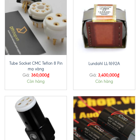
Tube Socket CMC Teflon 8 Pin
Lundahl LL-1692A
mạ vàng
360,000
₫
3,400,000
₫
Giá:
Giá:
Còn hàng
Còn hàng