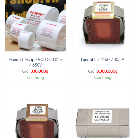
Mundorf Mcap EVO Oil 0.01uF
Lundahl LL-1660 / 10mA
/ 650V
330,000
₫
3,300,000
₫
Giá:
Giá:
Còn hàng
Còn hàng