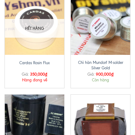
HẾT HÀNG
Chì hàn Mundorf M-solder
Cardas Rosin Flux
Silver Gold
350,000
₫
900,000
₫
Giá:
Giá:
Hàng đang về
Còn hàng