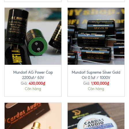
Mundorf AG Power Cap
Mundorf Supreme Silver Gold
2200uf/ 63V
Oil 0.1uf / 1000V
430,000
₫
1,100,000
₫
Giá:
Giá:
Còn hàng
Còn hàng