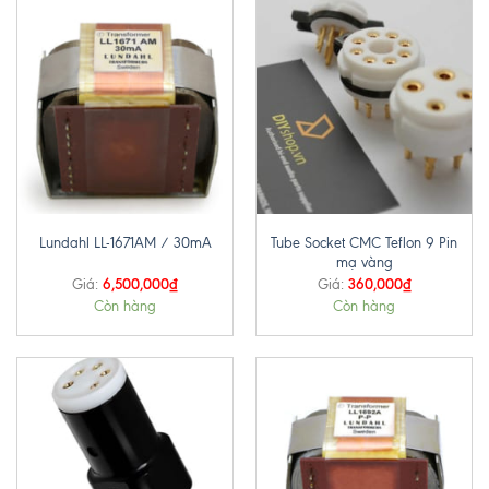
Tube Socket CMC Teflon 9 Pin
Lundahl LL-1671AM / 30mA
mạ vàng
6,500,000
₫
360,000
₫
Giá:
Giá:
Còn hàng
Còn hàng