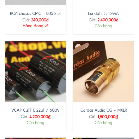
RCA chassis CMC – 805-2.5F
Lundahl LL-1544A
240,000
₫
2,400,000
₫
Giá:
Giá:
Hàng đang về
Còn hàng
VCAP CuTF 0.22uF / 600V
Cardas Audio CG – MXLR
4,200,000
₫
1,500,000
₫
Giá:
Giá:
Còn hàng
Còn hàng