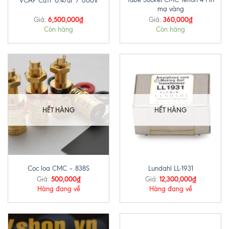
VCAP CuTF 0.47uF / 600V
mạ vàng
6,500,000
₫
360,000
₫
Giá:
Giá:
Còn hàng
Còn hàng
HẾT HÀNG
HẾT HÀNG
Cọc loa CMC – 838S
Lundahl LL-1931
500,000
₫
12,300,000
₫
Giá:
Giá:
Hàng đang về
Hàng đang về