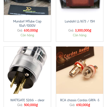
Mundorf MTube Cap
Lundahl LL-1673 / 15H
10uF/1000V
630,000
₫
3,300,000
₫
Giá:
Giá:
Còn hàng
Còn hàng
WATTGATE 5266i – clear
RCA chassis Cardas GRFA -S
500,000
₫
650,000
₫
Giá:
Giá: