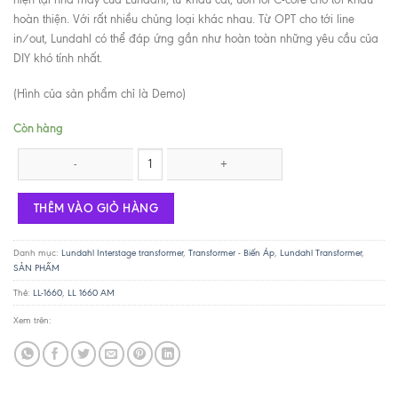
hoàn thiện. Với rất nhiều chủng loại khác nhau. Từ OPT cho tới line
in/out, Lundahl có thể đáp ứng gần như hoàn toàn những yêu cầu của
DIY khó tính nhất.
(Hình của sản phẩm chỉ là Demo)
Còn hàng
Lundahl LL-1660AM / 18mA số lượng
THÊM VÀO GIỎ HÀNG
Danh mục:
Lundahl Interstage transformer
,
Transformer - Biến Áp
,
Lundahl Transformer
,
SẢN PHẨM
Thẻ:
LL-1660
,
LL 1660 AM
Xem trên: