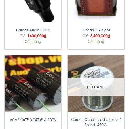
Cardas Audio S-DIN
Lundahl LL-1692A
1,400,000
₫
3,400,000
₫
Giá:
Giá:
Còn hàng
Còn hàng
HẾT HÀNG
Cardas Quad Eutectic Solder 1
VCAP CuTF 0.047uF / 600V
Pound- 450Gr