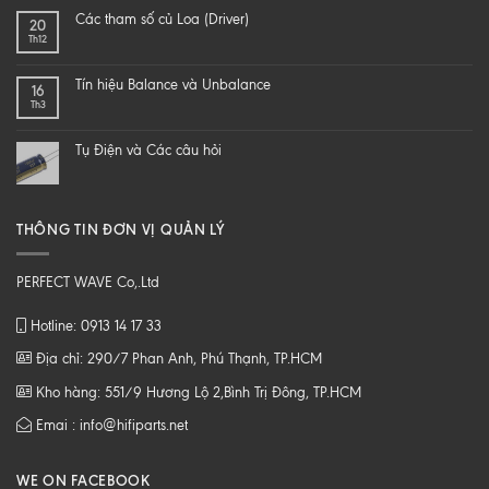
end
SAO
Các tham số củ Loa (Driver)
20
speaker
ĐỂ
Th12
–
NGHE
DIY
NHẠC
một
SỐ
Tín hiệu Balance và Unbalance
16
loa
CHẤT
Th3
từ
LƯỢNG
B
CAO
tới
Tụ Điện và Các câu hỏi
Z
THÔNG TIN ĐƠN VỊ QUẢN LÝ
PERFECT WAVE Co,.Ltd
Hotline: 0913 14 17 33
Địa chỉ: 290/7 Phan Anh, Phú Thạnh, TP.HCM
Kho hàng: 551/9 Hương Lộ 2,Bình Trị Đông, TP.HCM
Emai : info@hifiparts.net
WE ON FACEBOOK