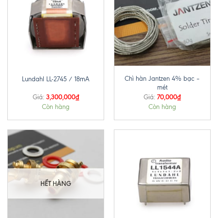
Chì hàn Jantzen 4% bạc –
Lundahl LL-2745 / 18mA
mét
3,300,000
₫
70,000
₫
Giá:
Giá:
Còn hàng
Còn hàng
HẾT HÀNG