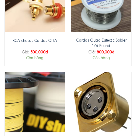
Cardas Quad Eutectic Solder
RCA chassis Cardas CTFA
1/4 Pound
500,000
₫
800,000
₫
Giá:
Giá:
Còn hàng
Còn hàng