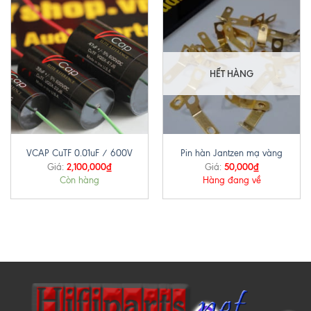
HẾT HÀNG
VCAP CuTF 0.01uF / 600V
Pin hàn Jantzen mạ vàng
2,100,000
₫
50,000
₫
Giá:
Giá:
Còn hàng
Hàng đang về