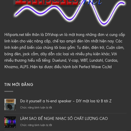
Hifiparts.net tiền thân là DIYshop.vn là một trong những đơn vị cung cấp
linh kiện cho việc nâng cấp, chế tạo ampli đèn lớn nhất hiện nay. Các
linh kiện phổ biến của chúng tôi bao gồm: Tụ điện, điện trở, Cuộn cảm,
bóng đèn, jack cắm, dây dẫn các loại và nhiều phụ kiện khác..Với
nhiều thương hiểu nổi tiếng: Duelund, V-cap, WBT, Lundahl, Cardas,
Khozmo, ALPS..Hiện tại được điều hành bởi Perfect Wave Co,ltd
TIN MỚI ĐĂNG
Do it yourself a hi-end speaker – DIY một loa từ B tới Z
ở
Chức năng bình luận bị tắt
Do
it
LÀM SAO ĐỂ NGHE NHẠC SỐ CHẤT LƯỢNG CAO
yourself
a
ở
Chức năng bình luận bị tắt
hi-
LÀM