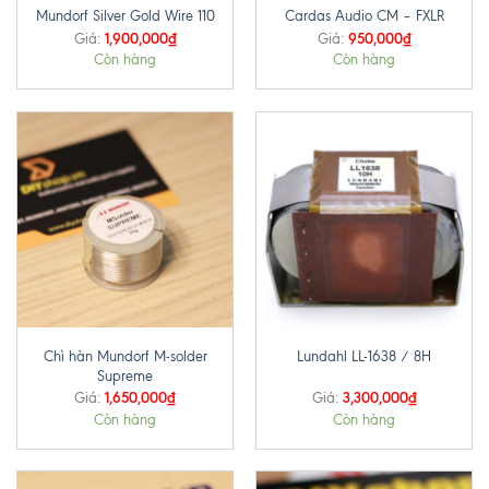
Mundorf Silver Gold Wire 110
Cardas Audio CM – FXLR
1,900,000
₫
950,000
₫
Giá:
Giá:
Còn hàng
Còn hàng
Chì hàn Mundorf M-solder
Lundahl LL-1638 / 8H
Supreme
1,650,000
₫
3,300,000
₫
Giá:
Giá:
Còn hàng
Còn hàng