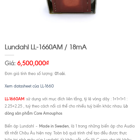
Lundahl LL-1660AM / 18mA
Giá:
6,500,000
₫
01 cái.
Đơn giá tính theo số lượng:
Xem datasheet của LL-1660
LL-1660AM
sử dụng với mục đích liên tầng, tỷ lệ vòng dây : 1+1+1+1 :
Là
2.25+2.25 , tuỳ theo cách nối có thể cho nhiều tuỳ biến khác nhau.
dòng sản phẩm Core Amouphos
Made in Sweden
Biến áp Lundahl –
, là 1 trong những biến áp cho Audio
tốt nhất Châu Âu hiện nay. Toàn bộ quá trình chế tạo đều được thực
hiện tại nhà máy của Lundahl, từ khâu cắt, uốn lõi C-core cho tới khâu