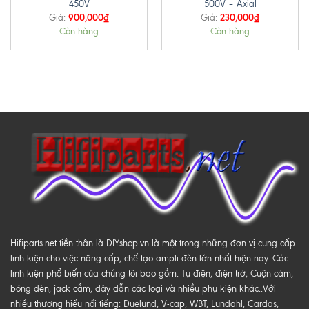
450V
500V – Axial
900,000
₫
230,000
₫
Giá:
Giá:
Còn hàng
Còn hàng
Hifiparts.net tiền thân là DIYshop.vn là một trong những đơn vị cung cấp
linh kiện cho việc nâng cấp, chế tạo ampli đèn lớn nhất hiện nay. Các
linh kiện phổ biến của chúng tôi bao gồm: Tụ điện, điện trở, Cuộn cảm,
bóng đèn, jack cắm, dây dẫn các loại và nhiều phụ kiện khác..Với
nhiều thương hiểu nổi tiếng: Duelund, V-cap, WBT, Lundahl, Cardas,