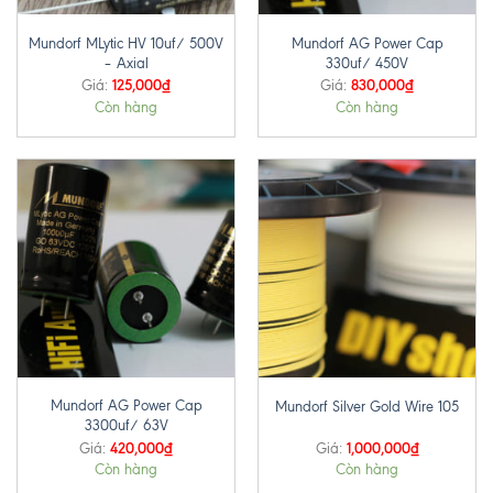
Mundorf MLytic HV 10uf/ 500V
Mundorf AG Power Cap
– Axial
330uf/ 450V
125,000
₫
830,000
₫
Giá:
Giá:
Còn hàng
Còn hàng
Mundorf AG Power Cap
Mundorf Silver Gold Wire 105
3300uf/ 63V
420,000
₫
1,000,000
₫
Giá:
Giá:
Còn hàng
Còn hàng