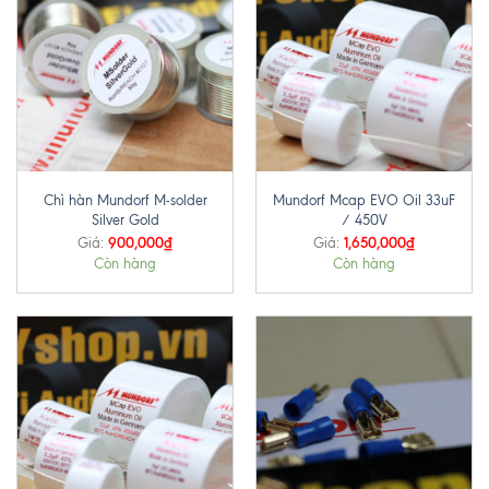
Chì hàn Mundorf M-solder
Mundorf Mcap EVO Oil 33uF
Silver Gold
/ 450V
900,000
₫
1,650,000
₫
Giá:
Giá:
Còn hàng
Còn hàng