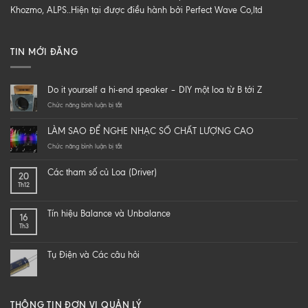
Khozmo, ALPS..Hiện tại được điều hành bởi Perfect Wave Co,ltd
TIN MỚI ĐĂNG
Do it yourself a hi-end speaker – DIY một loa từ B tới Z
ở
Chức năng bình luận bị tắt
Do
it
LÀM SAO ĐỂ NGHE NHẠC SỐ CHẤT LƯỢNG CAO
yourself
a
ở
Chức năng bình luận bị tắt
hi-
LÀM
end
SAO
Các tham số củ Loa (Driver)
20
speaker
ĐỂ
Th12
–
NGHE
DIY
NHẠC
một
SỐ
Tín hiệu Balance và Unbalance
16
loa
CHẤT
Th3
từ
LƯỢNG
B
CAO
tới
Tụ Điện và Các câu hỏi
Z
THÔNG TIN ĐƠN VỊ QUẢN LÝ