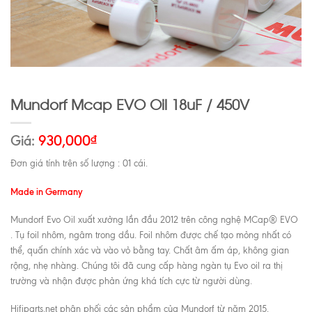
Mundorf Mcap EVO Oil 18uF / 450V
Giá:
930,000
₫
Đơn giá tính trên số lượng : 01 cái.
Made in Germany
Mundorf Evo Oil xuất xưởng lần đầu 2012 trên công nghệ MCap® EVO
. Tụ foil nhôm, ngâm trong dầu. Foil nhôm được chế tạo mỏng nhất có
thể, quấn chính xác và vào vỏ bằng tay. Chất âm ấm áp, không gian
rộng, nhẹ nhàng. Chúng tôi đã cung cấp hàng ngàn tụ Evo oil ra thị
trường và nhận được phản ứng khá tích cực từ người dùng.
Hifiparts.net phân phối các sản phẩm của Mundorf từ năm 2015.