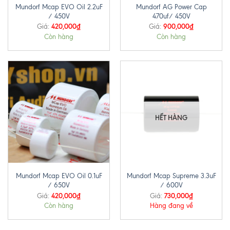
Mundorf Mcap EVO Oil 2.2uF
Mundorf AG Power Cap
/ 450V
470uf/ 450V
420,000
₫
900,000
₫
Giá:
Giá:
Còn hàng
Còn hàng
HẾT HÀNG
Mundorf Mcap EVO Oil 0.1uF
Mundorf Mcap Supreme 3.3uF
/ 650V
/ 600V
420,000
₫
730,000
₫
Giá:
Giá:
Còn hàng
Hàng đang về