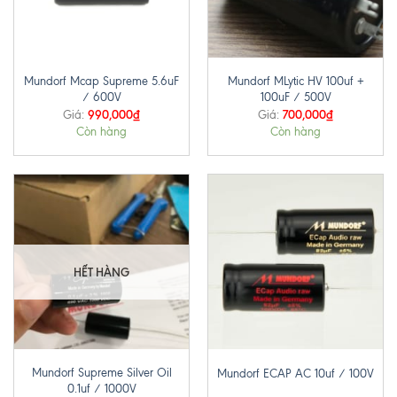
Mundorf Mcap Supreme 5.6uF
Mundorf MLytic HV 100uf +
/ 600V
100uF / 500V
990,000
₫
700,000
₫
Giá:
Giá:
Còn hàng
Còn hàng
HẾT HÀNG
Mundorf Supreme Silver Oil
Mundorf ECAP AC 10uf / 100V
0.1uf / 1000V