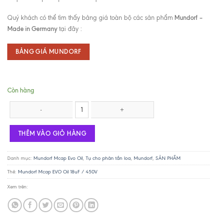
Mundorf –
Quý khách có thể tìm thấy bảng giá toàn bộ các sản phẩm
Made in Germany
tại đây :
BẢNG GIÁ MUNDORF
Còn hàng
Mundorf Mcap EVO Oil 18uF / 450V số lượng
THÊM VÀO GIỎ HÀNG
Danh mục:
Mundorf Mcap Evo Oil
,
Tụ cho phân tần loa
,
Mundorf
,
SẢN PHẨM
Thẻ:
Mundorf Mcap EVO Oil 18uF / 450V
Xem trên: