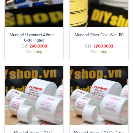
Mundorf U-connect 4.8mm –
Mundorf Silver Gold Wire 110
Gold Plated
290,000
₫
1,900,000
₫
Giá:
Giá:
Còn hàng
Còn hàng
Mundorf Mcap EVO Oil
Mundorf Mcap EVO Oil 4.7uF