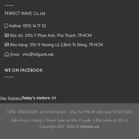
PERFECT WAVE Co,.Ltd
Hotline: 0913 14 17 33
Địa chỉ: 290/7 Phan Anh, Phú Thạnh, TP.HCM
Kho hàng: 551/9 Hương Lộ 2,Bình Trị Đông, TP.HCM
Emai : info@hifiparts.net
WE ON FACEBOOK
Today's visitors:
84
Site Statistics
GPKD: 0316135028 , do Sở Kế Hoạch – Đầu Tư TPHCM cấp ngày 11/02/2020.
Điều khoản chung
|
Thanh Toán và Vận Chuyển
|
Bảo hành và đổi trả
Copyright 2013 - 2026 ©
hifiparts.net
.