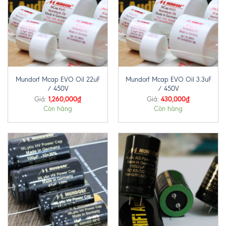
Mundorf Mcap EVO Oil 22uF
Mundorf Mcap EVO Oil 3.3uF
/ 450V
/ 450V
1,260,000
₫
430,000
₫
Giá:
Giá:
Còn hàng
Còn hàng