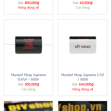
800,000
₫
60,000
₫
Giá:
Giá:
Hàng đang về
Còn hàng
HẾT HÀNG
Mundorf Mcap Supreme
Mundorf Mcap Supreme 2.7uF
0.47uF / 600V
/ 600V
500,000
₫
660,000
₫
Giá:
Giá:
Còn hàng
Hàng đang về