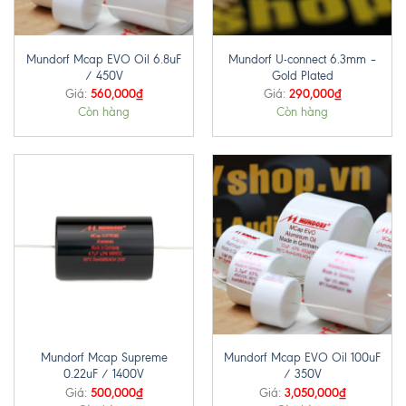
Mundorf Mcap EVO Oil 6.8uF
Mundorf U-connect 6.3mm –
/ 450V
Gold Plated
560,000
₫
290,000
₫
Giá:
Giá:
Còn hàng
Còn hàng
Mundorf Mcap Supreme
Mundorf Mcap EVO Oil 100uF
0.22uF / 1400V
/ 350V
500,000
₫
3,050,000
₫
Giá:
Giá: