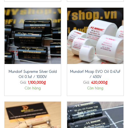
Mundorf Supreme Silver Gold
Mundorf Mcap EVO Oil 0.47uF
Oil 0.1uf / 1000V
/ 450V
1,100,000
₫
420,000
₫
Giá:
Giá:
Còn hàng
Còn hàng