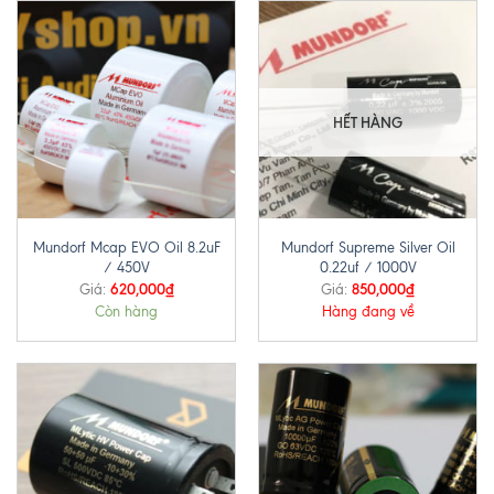
HẾT HÀNG
Mundorf Mcap EVO Oil 8.2uF
Mundorf Supreme Silver Oil
/ 450V
0.22uf / 1000V
620,000
₫
850,000
₫
Giá:
Giá:
Còn hàng
Hàng đang về