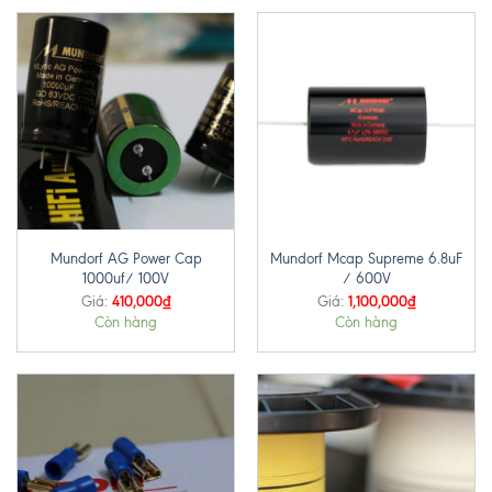
Mundorf AG Power Cap
Mundorf Mcap Supreme 6.8uF
1000uf/ 100V
/ 600V
410,000
₫
1,100,000
₫
Giá:
Giá:
Còn hàng
Còn hàng