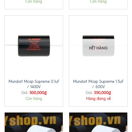
Còn hàng
Còn hàng
HẾT HÀNG
Mundorf Mcap Supreme 0.1uF
Mundorf Mcap Supreme 1.5uF
/ 1400V
/ 600V
500,000
₫
550,000
₫
Giá:
Giá:
Còn hàng
Hàng đang về