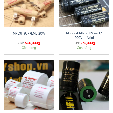
Mundorf MLytic HV 47uf/
MREST SUPREME 20W
500V – Axial
600,000
₫
270,000
₫
Giá:
Giá:
Còn hàng
Còn hàng