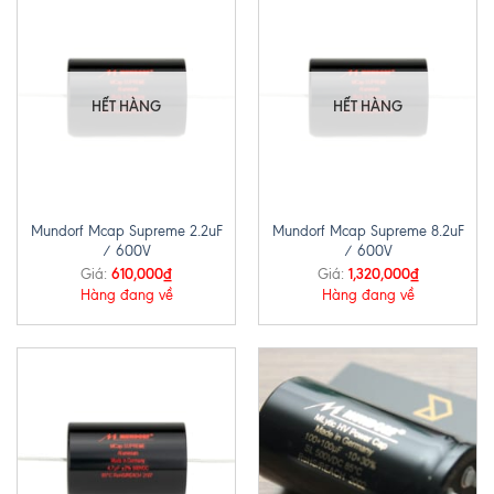
HẾT HÀNG
HẾT HÀNG
Mundorf Mcap Supreme 2.2uF
Mundorf Mcap Supreme 8.2uF
/ 600V
/ 600V
610,000
₫
1,320,000
₫
Giá:
Giá:
Hàng đang về
Hàng đang về