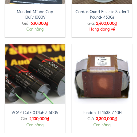
Mundorf MTube Cap
Cardas Quad Eutectic Solder 1
10uF/1000V
Pound- 450Gr
630,000
₫
2,400,000
₫
Giá:
Giá:
Còn hàng
Hàng đang về
VCAP CuTF 0.01uF / 600V
Lundahl LL-1638 / 10H
2,100,000
₫
3,300,000
₫
Giá:
Giá:
Còn hàng
Còn hàng