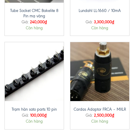
Tube Socket CMC Bakelite 8
Lundahl LL-1660 / 10mA
Pin mạ vàng
240,000
₫
3,300,000
₫
Giá:
Giá:
Còn hàng
Còn hàng
Trạm hàn sato parts 10 pin
Cardas Adaptor FRCA – MXLR
100,000
₫
2,500,000
₫
Giá:
Giá:
Còn hàng
Còn hàng