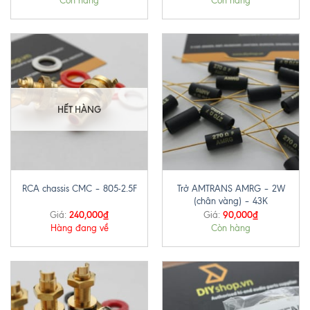
Còn hàng
Còn hàng
HẾT HÀNG
Trở AMTRANS AMRG – 2W
RCA chassis CMC – 805-2.5F
(chân vàng) – 43K
240,000
₫
90,000
₫
Giá:
Giá:
Hàng đang về
Còn hàng