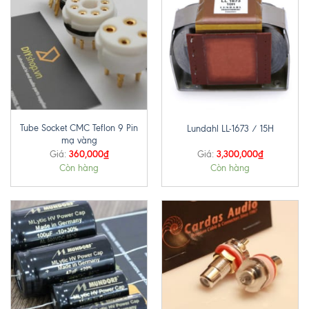
Tube Socket CMC Teflon 9 Pin
Lundahl LL-1673 / 15H
mạ vàng
360,000
₫
3,300,000
₫
Giá:
Giá:
Còn hàng
Còn hàng