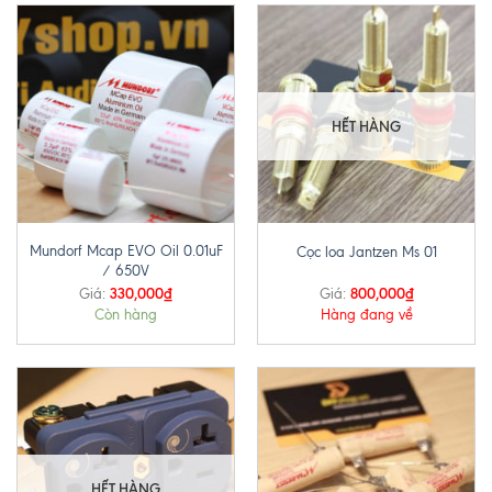
HẾT HÀNG
Mundorf Mcap EVO Oil 0.01uF
Cọc loa Jantzen Ms 01
/ 650V
330,000
₫
800,000
₫
Giá:
Giá:
Còn hàng
Hàng đang về
HẾT HÀNG