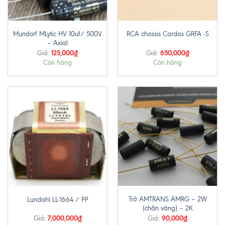
Mundorf MLytic HV 10uf/ 500V
RCA chassis Cardas GRFA -S
– Axial
125,000
₫
650,000
₫
Giá:
Giá:
Còn hàng
Còn hàng
Trở AMTRANS AMRG – 2W
Lundahl LL-1664 / PP
(chân vàng) – 2K
7,000,000
₫
90,000
₫
Giá:
Giá: