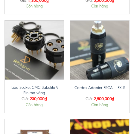
4,200,000
₫
3,300,000
₫
Giá:
Giá:
Còn hàng
Còn hàng
Tube Socket CMC Bakelite 9
Cardas Adaptor FRCA – FXLR
Pin mạ vàng
230,000
₫
2,500,000
₫
Giá:
Giá:
Còn hàng
Còn hàng