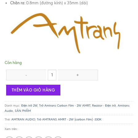
Chân ra:
0.8mm (đường kính) x 35mm (dài)
Còn hàng
Trở AMTRANS AMRT - 2W (carbon Film) -330K số lượng
THÊM VÀO GIỎ HÀNG
Danh mục:
Điện trở 2W
,
Trở Amtrans Carbon Film - 2W AMRT
,
Resistor - Điện trở
,
Amtrans
Audio
,
SẢN PHẨM
Thẻ:
AMTRAN AUDIO
,
Trở AMTRANS AMRT - 2W (carbon Film) -330K
Xem trên: