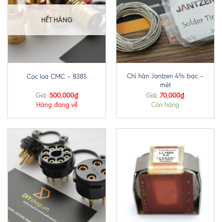
HẾT HÀNG
Chì hàn Jantzen 4% bạc –
Cọc loa CMC – 838S
mét
500,000
₫
70,000
₫
Giá:
Giá:
Hàng đang về
Còn hàng