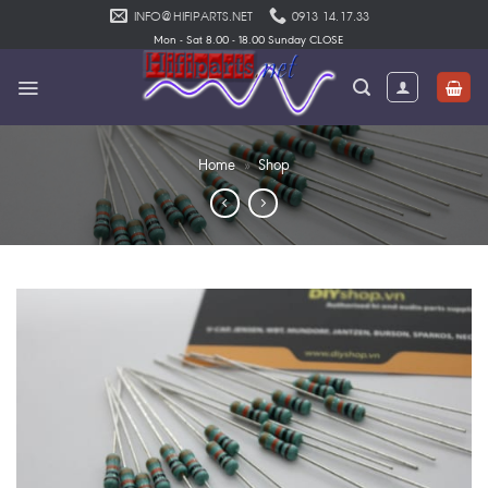
Skip
INFO@HIFIPARTS.NET
0913 14.17.33
to
Mon - Sat 8.00 - 18.00 Sunday CLOSE
content
Home
»
Shop