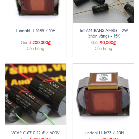
Trở AMTRANS AMRG – 2W
Lundahl LL-1685 / 10H
(chân vàng) – 15K
3,200,000
₫
90,000
₫
Giá:
Giá:
Còn hàng
Còn hàng
VCAP CuTF 0.22uF / 600V
Lundahl LL-1673 / 20H