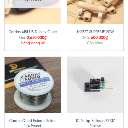
Cardas 4181 US Duplex Outlet
MREST SUPREME 20W
2,650,000
₫
600,000
₫
Giá:
Giá:
Hàng đang về
Còn hàng
Cardas Quad Eutectic Solder
IC ổn áp Belleson SPX17
1/4 Pound
Positive