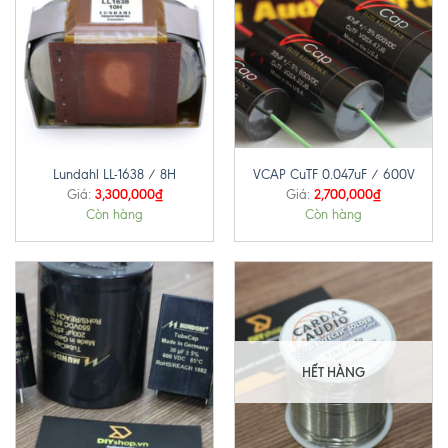
Lundahl LL-1638 / 8H
VCAP CuTF 0.047uF / 600V
3,300,000
₫
2,700,000
₫
Giá:
Giá:
Còn hàng
Còn hàng
HẾT HÀNG