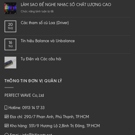
it
LÀM SAO ĐỂ NGHE NHẠC SỐ CHẤT LƯỢNG CAO
yourself
a
ở
Chức năng bình luận bị tắt
hi-
LÀM
end
SAO
Các tham số củ Loa (Driver)
20
speaker
ĐỂ
Th12
–
NGHE
DIY
NHẠC
một
SỐ
Tín hiệu Balance và Unbalance
16
loa
CHẤT
Th3
từ
LƯỢNG
B
CAO
tới
Tụ Điện và Các câu hỏi
Z
THÔNG TIN ĐƠN VỊ QUẢN LÝ
PERFECT WAVE Co,.Ltd
Hotline: 0913 14 17 33
Địa chỉ: 290/7 Phan Anh, Phú Thạnh, TP.HCM
Kho hàng: 551/9 Hương Lộ 2,Bình Trị Đông, TP.HCM