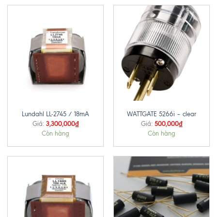
Lundahl LL-2745 / 18mA
WATTGATE 5266i – clear
3,300,000
₫
500,000
₫
Giá:
Giá:
Còn hàng
Còn hàng