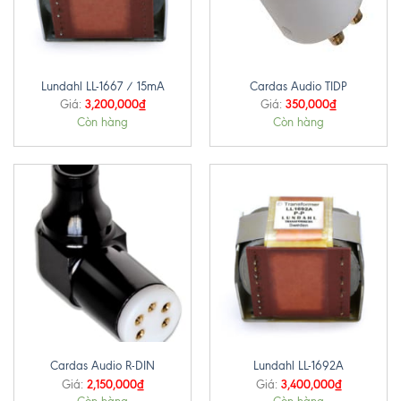
Lundahl LL-1667 / 15mA
Cardas Audio TIDP
3,200,000
₫
350,000
₫
Giá:
Giá:
Còn hàng
Còn hàng
Cardas Audio R-DIN
Lundahl LL-1692A
2,150,000
₫
3,400,000
₫
Giá:
Giá: