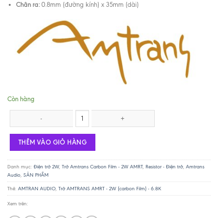
Chân ra:
0.8mm (đường kính) x 35mm (dài)
Còn hàng
Trở AMTRANS AMRT - 2W (carbon Film) - 6.8K số lượng
THÊM VÀO GIỎ HÀNG
Danh mục:
Điện trở 2W
,
Trở Amtrans Carbon Film - 2W AMRT
,
Resistor - Điện trở
,
Amtrans
Audio
,
SẢN PHẨM
Thẻ:
AMTRAN AUDIO
,
Trở AMTRANS AMRT - 2W (carbon Film) - 6.8K
Xem trên: