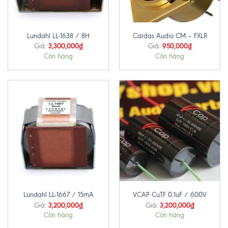
Lundahl LL-1638 / 8H
Cardas Audio CM – FXLR
3,300,000
₫
950,000
₫
Giá:
Giá:
Còn hàng
Còn hàng
Lundahl LL-1667 / 15mA
VCAP CuTF 0.1uF / 600V
3,200,000
₫
3,200,000
₫
Giá:
Giá:
Còn hàng
Còn hàng