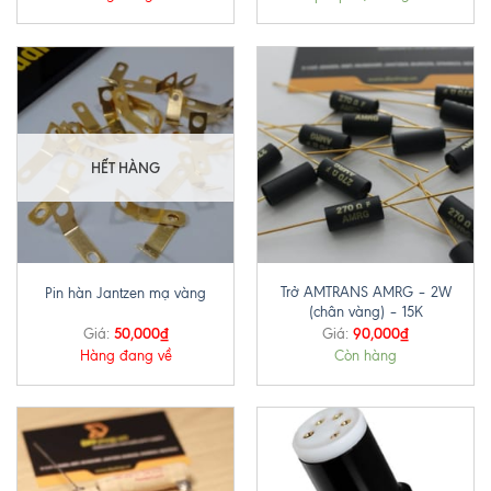
HẾT HÀNG
Trở AMTRANS AMRG – 2W
Pin hàn Jantzen mạ vàng
(chân vàng) – 15K
50,000
₫
90,000
₫
Giá:
Giá:
Hàng đang về
Còn hàng