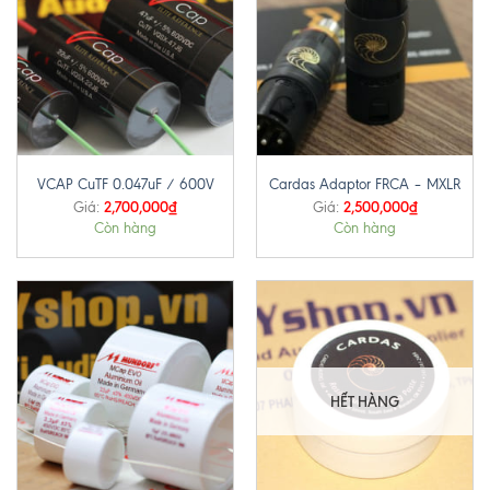
VCAP CuTF 0.047uF / 600V
Cardas Adaptor FRCA – MXLR
2,700,000
₫
2,500,000
₫
Giá:
Giá:
Còn hàng
Còn hàng
HẾT HÀNG