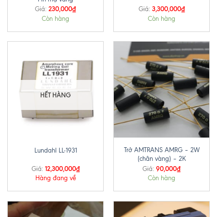
230,000
₫
3,300,000
₫
Giá:
Giá:
Còn hàng
Còn hàng
HẾT HÀNG
Trở AMTRANS AMRG – 2W
Lundahl LL-1931
(chân vàng) – 2K
12,300,000
₫
90,000
₫
Giá:
Giá:
Hàng đang về
Còn hàng