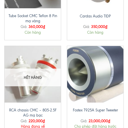
Tube Socket CMC Teflon 8 Pin
Cardas Audio TIDP
mạ vàng
360,000
₫
350,000
₫
Giá:
Giá:
Còn hàng
Còn hàng
HẾT HÀNG
RCA chassis CMC – 805-2.5F
Fostex T925A Super Tweeter
AG mạ bạc
220,000
₫
23,000,000
₫
Giá:
Giá:
Hàng đang về
Cho phép đặt hàng trước