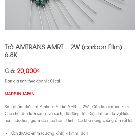
Trở AMTRANS AMRT – 2W (carbon Film) –
6.8K
Giá:
20,000
₫
Đơn giá tính theo đơn vị : 01 cái
MADE IN JAPAN
Sản phẩm điện trở Amtrans Audio AMRT – 2W , Cấu tạo carbon Film,
Cho chất âm tươi sáng và sạch, độ động tốt. Điện trở làm từ vật liệu
non-induction, giảm độ méo bởi từ tính. Có khả năng chống ẩm rất tốt.
Kích thước: 4mm
(đường kính) x 11mm (dài)