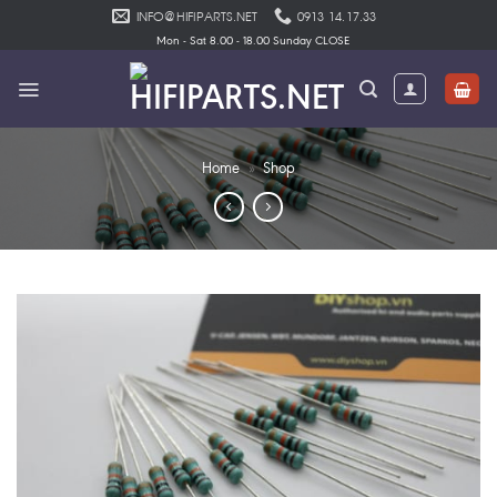
Skip
INFO@HIFIPARTS.NET
0913 14.17.33
to
Mon - Sat 8.00 - 18.00 Sunday CLOSE
content
Home
»
Shop