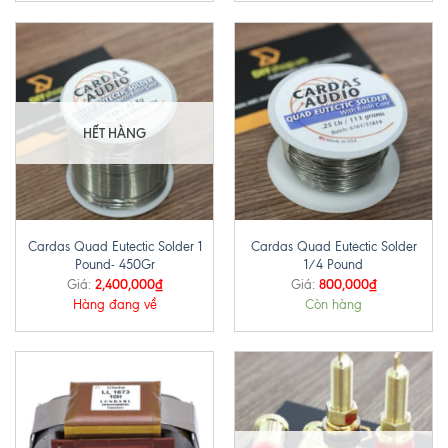
HẾT HÀNG
Cardas Quad Eutectic Solder 1
Cardas Quad Eutectic Solder
Pound- 450Gr
1/4 Pound
2,400,000
₫
800,000
₫
Giá:
Giá:
Hàng đang về
Còn hàng