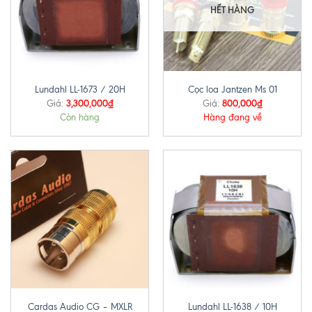
HẾT HÀNG
Lundahl LL-1673 / 20H
Cọc loa Jantzen Ms 01
3,300,000
₫
800,000
₫
Giá:
Giá:
Còn hàng
Hàng đang về
Cardas Audio CG – MXLR
Lundahl LL-1638 / 10H