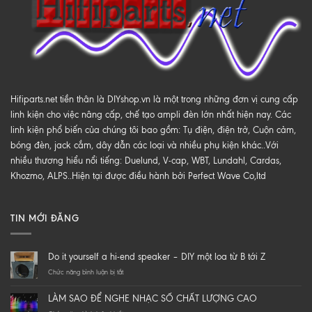
Hifiparts.net tiền thân là DIYshop.vn là một trong những đơn vị cung cấp
linh kiện cho việc nâng cấp, chế tạo ampli đèn lớn nhất hiện nay. Các
linh kiện phổ biến của chúng tôi bao gồm: Tụ điện, điện trở, Cuộn cảm,
bóng đèn, jack cắm, dây dẫn các loại và nhiều phụ kiện khác..Với
nhiều thương hiểu nổi tiếng: Duelund, V-cap, WBT, Lundahl, Cardas,
Khozmo, ALPS..Hiện tại được điều hành bởi Perfect Wave Co,ltd
TIN MỚI ĐĂNG
Do it yourself a hi-end speaker – DIY một loa từ B tới Z
ở
Chức năng bình luận bị tắt
Do
it
LÀM SAO ĐỂ NGHE NHẠC SỐ CHẤT LƯỢNG CAO
yourself