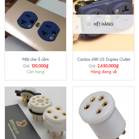
HẾT HÀNG
Mặt che ổ cắm
Cardas 4181 US Duplex Outlet
120,000
₫
2,650,000
₫
Giá:
Giá:
Còn hàng
Hàng đang về