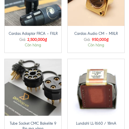
Cardas Adaptor FRCA – FXLR
Cardas Audio CM – MXLR
2,500,000
₫
950,000
₫
Giá:
Giá:
Còn hàng
Còn hàng
Tube Socket CMC Bakelite 9
Lundahl LL-1660 / 18mA
Pin mạ vàng