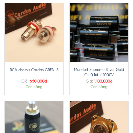
Mundorf Supreme Silver Gold
RCA chassis Cardas GRFA -S
Oil 0.1uf / 1000V
650,000
₫
1,100,000
₫
Giá:
Giá:
Còn hàng
Còn hàng