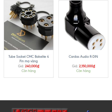
Tube Socket CMC Bakelite 4
Cardas Audio R-DIN
Pin mạ vàng
240,000
₫
2,150,000
₫
Giá:
Giá:
Còn hàng
Còn hàng