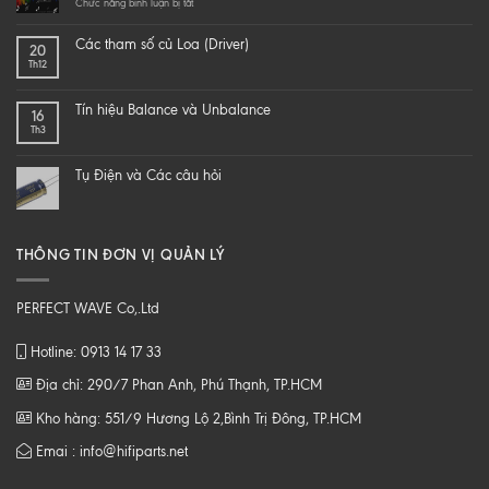
a
ở
Chức năng bình luận bị tắt
hi-
LÀM
end
SAO
Các tham số củ Loa (Driver)
20
speaker
ĐỂ
Th12
–
NGHE
DIY
NHẠC
một
SỐ
Tín hiệu Balance và Unbalance
16
loa
CHẤT
Th3
từ
LƯỢNG
B
CAO
tới
Tụ Điện và Các câu hỏi
Z
THÔNG TIN ĐƠN VỊ QUẢN LÝ
PERFECT WAVE Co,.Ltd
Hotline: 0913 14 17 33
Địa chỉ: 290/7 Phan Anh, Phú Thạnh, TP.HCM
Kho hàng: 551/9 Hương Lộ 2,Bình Trị Đông, TP.HCM
Emai : info@hifiparts.net