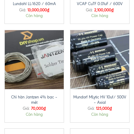
Lundahl LL-1620 / 60mA
VCAP CuTF 0.01uF / 600V
13,000,000
₫
2,100,000
₫
Giá:
Giá:
Còn hàng
Còn hàng
Chì hàn Jantzen 4% bạc –
Mundorf MLytic HV 10uf/ 500V
mét
– Axial
70,000
₫
125,000
₫
Giá:
Giá:
Còn hàng
Còn hàng