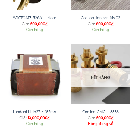
WATTGATE 5266i – clear
Cọc loa Jantzen Ms 02
500,000
₫
800,000
₫
Giá:
Giá:
Còn hàng
Còn hàng
HẾT HÀNG
Lundahl LL-1627 / 185mA
Cọc loa CMC – 838S
13,000,000
₫
500,000
₫
Giá:
Giá:
Còn hàng
Hàng đang về